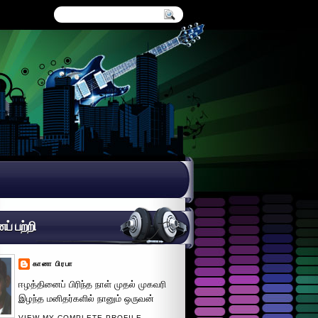
் பற்றி
கானா பிரபா
ஈழத்தினைப் பிரிந்த நாள் முதல் முகவரி
இழந்த மனிதர்களில் நானும் ஒருவன்
VIEW MY COMPLETE PROFILE