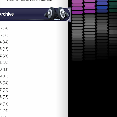
Archive
6
(37)
5
(36)
4
(44)
3
(48)
2
(87)
1
(83)
0
(11)
9
(15)
8
(24)
7
(29)
6
(23)
5
(47)
4
(44)