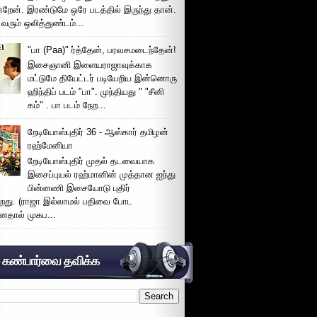
்றேன். இரண்டுமே ஒரே படத்தில் இருந்து தான்.
 வரும் ஒலித்துண்டம்...
"பா (Paa)" ர்த்தேன், பரவசமடைந்தேன்!
இசைஞானி இளையராஜாவுக்காக
மட்டுமே தியேட்டர் படியேறிய இன்னொரு
ஹிந்திப் படம் "பா". முந்தியது " "சீனி
கம்" . பா படம் நேற...
றேடியோஸ்புதிர் 36 - ஆஸ்கார் தமிழன்
ரஹ்மேனியா
றேடியோஸ்புதிர் முதல் தடவையாக
இசைப்புயல் ரஹ்மானின் முத்தான ஐந்து
பின்னணி இசையோடு புதிர்
்றது. (ராஜா இல்லாமல் பதிவை போட
னதால் முகப...
் கண்பார்வை தவிக்க