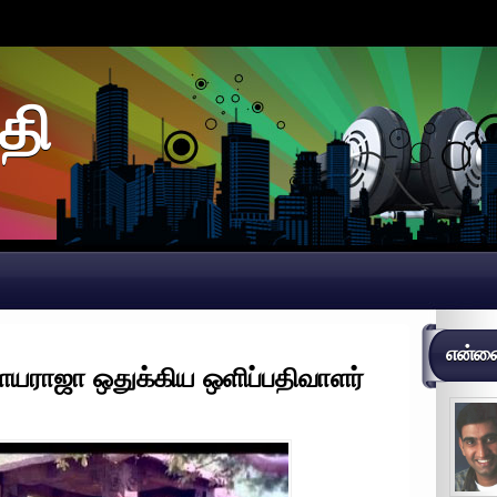
தி
என்னைப
ையராஜா ஒதுக்கிய ஒளிப்பதிவாளர்