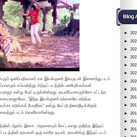
Blog 
►
202
►
202
►
202
►
202
►
202
►
202
ு பெரும் ஒளிப்பதிவாளர் சக இயக்குனர் இவருடன் இணைந்து படம்
►
202
ாளரும் சம்மதித்து அந்தப் படத்தில் பணிபுரிபவர்கள்
►
201
யராஜா என்று போட்டிருக்கின்றது. தயாரிப்பாளருக்கோ மட்டற்ற
►
201
 இளையராஜாவோ, "இந்த இயக்குனர் ஏற்கனவே எடுத்த
►
201
ச்சா எடுக்கக் போறீங்க" என்று கேட்டு திணறிடிக்கிறார்.
ைத்துப் படம் வெளியாகின்றது.
►
201
►
201
த்தின் ஆரம்ப இசை, அதனையும் கேட்டவாறு குறித்த இந்தப்
►
201
் படத்தின் நாயகன் ஒரு வாரிசு நடிகர். நாயகிக்கு இந்தப் படம்