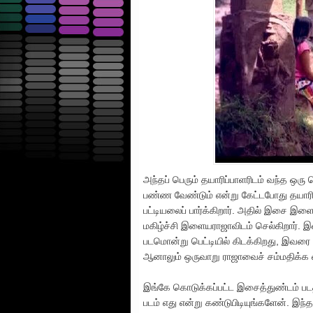
அந்தப் பெரும் தயாரிப்பாளரிடம் வந்த ஒர
பண்ண வேண்டும் என்று கேட்டபோது தயாரிப்ப
பட்டியலைப் பார்க்கிறார். அதில் இசை இளை
மகிழ்ச்சி இளையராஜாவிடம் செல்கிறார்.
படமொன்று பெட்டியில் கிடக்கிறது, இவரை வ
ஆனாலும் ஒருவாறு ராஜாவைச் சம்மதிக்க வ
இங்கே கொடுக்கப்பட்ட இசைத்துண்டம் பட
படம் எது என்று கண்டுபிடியுங்களேன். இந்தப