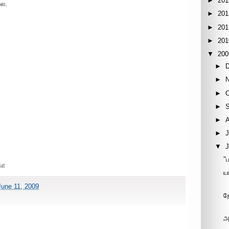
►
201
லை.
►
201
►
201
►
201
▼
200
►
►
►
►
►
►
J
▼
"
கா
ய
June 11, 2009
ற
அ