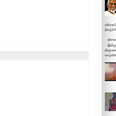
தரிசனம
நிகழ்ச்
திரைய
இன்று
திருமண 
வாழ்வின