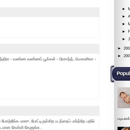
►
►
A
►
►
F
►
►
200
►
200
ேந்திரா - வண்ண வண்ணப் பூக்கள் - பிரசாந்த், மௌனிகா -
Popul
படியளக
ோடுறீங்க பாஸு..போட்டிருக்கிற படத்தைப் பார்த்தே பதில்
்டமான கேள்வி கேளுங்க..