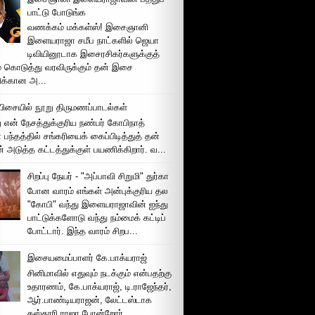
பாட்டு போடுங்க
வணக்கம் மக்கள்ஸ்! இசைஞானி
இளையராஜா சமீப நாட்களில் ஜெயா
டிவியினூடாக இசைரசிகர்களுக்குத்
் கொடுத்து வரவிருக்கும் தன் இசை
சிக்கான அ...
ிசையில் நூறு திருமணப்பாடல்கள்
 என் நேசத்துக்குரிய நண்பர் கோபிநாத்
பந்தத்தில் சங்கரியைக் கைப்பிடித்துத் தன்
் அடுத்த கட்டத்துக்குள் பயணிக்கிறார். வ...
சிறப்பு நேயர் - "அப்பாவி சிறுமி" துர்கா
போன வாரம் எங்கள் அன்புக்குரிய தல
"கோபி" வந்து இளையராஜாவின் ஐந்து
பாட்டுக்களோடு வந்து நம்மைக் கட்டிப்
போட்டார். இந்த வாரம் சிறப...
இசையமைப்பாளர் கே.பாக்யராஜ்
சினிமாவில் எதுவும் நடக்கும் என்பதற்கு
உதாரணம், கே.பாக்யராஜ், டி.ராஜேந்தர்,
ஆர்.பாண்டியராஜன், லேட்டஸ்டாக
கஸ்தூரி ராஜா போன்றோர்