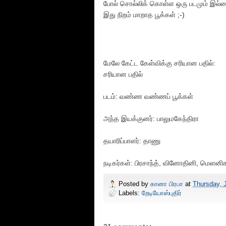
போல் சொல்லிக் கொள்ள ஒரு படமும் இல்
இது நிறம் மாறாத பூக்கள் ;-)
மேலே கேட்ட கேள்விக்கு சரியான பதில்:
சரியான பதில்
படம்: வண்ண வண்ணப் பூக்கள்
அந்த இயக்குனர்: பாலுமகேந்திரா
தயாரிப்பாளர்: தாணு
நடிகர்கள்: பிரசாந்த், வினோதினி, மெளனி
Posted by
கானா பிரபா
at
Thursday, 
Labels:
றேடியோஸ்புதிர்