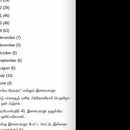
3
(29)
2
(28)
1
(46)
0
(48)
9
(62)
December
(7)
November
(5)
October
(5)
September
(6)
August
(6)
uly
(10)
June
(4)
பாக்ய தேவதா" என்னும் இளையராஜா
ாழ்.பாஷையூர் புனித அந்தோனியார் பெருவிழா
ஒலி அஞ்சல்
ேடியோஸ்புதிர் 41: இளையராஜா ஒதுக்கிய
ஒளிப்பதிவாளர்...
ன்று இளையராஜா போட்ட மெட்டு; இன்றைய
யுவனுக்கும் சே...