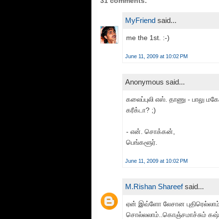
31 comments:
MyFriend
said...
me the 1st. :-)
June 11, 2009 at 10:02 PM
Anonymous said...
கலைப்புலி எஸ். தாணு - பாலு மக
கரீக்டா? ;)
- என். சொக்கன்,
பெங்களூர்.
June 11, 2009 at 10:02 PM
M.Rishan Shareef
said...
ஏன் இவ்ளோ லேசான புதிரெல்லாம் ப
சொல்லலாம்..கொஞ்சமாச்சும் கஷ