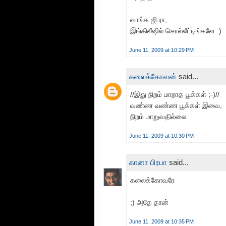
வாங்க ஜி.ரா,
இங்கிலீஷில் சொல்லீட்டிங்களே :)
June 11, 2009 at 10:29 PM
கலைக்கோவன்
said...
//இது நிறம் மாறாத பூக்கள் ;-)//
வண்ண வண்ண பூக்கள் இவை,
நிறம் மாறுவதில்லை
June 11, 2009 at 10:30 PM
கானா பிரபா
said...
கலைக்கோவரே
;) அதே தான்
June 11, 2009 at 10:35 PM