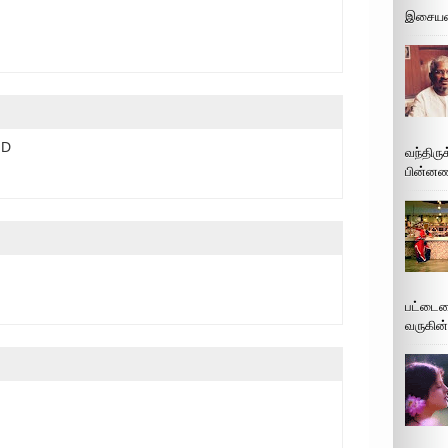
இசையமை
:D
வந்திரு
பின்னணி
பட்டைய
வருகின்