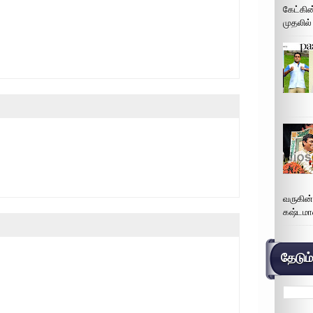
கேட்கின
முதலில்
வருகின
கஷ்டமா
தேடும