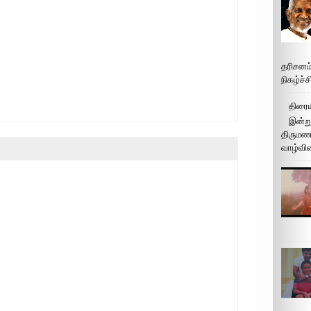
தரிசனம
நிகழ்ச்
திரைய
இன்று
திருமண 
வாழ்வின