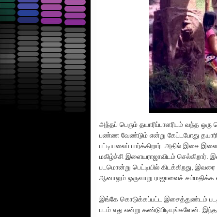
அந்தப் பெரும் தயாரிப்பாளரிடம் வந்த ஒர
பண்ண வேண்டும் என்று கேட்டபோது தயாரிப்ப
பட்டியலைப் பார்க்கிறார். அதில் இசை இளை
மகிழ்ச்சி இளையராஜாவிடம் செல்கிறார்.
படமொன்று பெட்டியில் கிடக்கிறது, இவரை வ
ஆனாலும் ஒருவாறு ராஜாவைச் சம்மதிக்க வ
இங்கே கொடுக்கப்பட்ட இசைத்துண்டம் பட
படம் எது என்று கண்டுபிடியுங்களேன். இந்தப