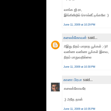
வாங்க ஜி.ரா,
இங்கிலீஷில் சொல்லீட்டிங்களே :)
June 11, 2009 at 10:29 PM
கலைக்கோவன்
said...
//இது நிறம் மாறாத பூக்கள் ;-)//
வண்ண வண்ண பூக்கள் இவை,
நிறம் மாறுவதில்லை
June 11, 2009 at 10:30 PM
கானா பிரபா
said...
கலைக்கோவரே
;) அதே தான்
June 11, 2009 at 10:35 PM