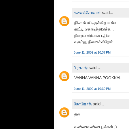
கலைக்கோவன்
said...
நீங்க போட்டிருக்கிற படமே
காட்டி கொடுத்திடுச்சு..,
நிறைய சரியான பதில்
வரும்னு நினைக்கிறேன்
June 11, 2009 at 10:37 PM
பிரகாஷ்
said...
VANNA VANNA POOKKAL
June 11, 2009 at 10:39 PM
கோபிநாத்
said...
தல
வண்ணவண்ண பூக்கள் ;)