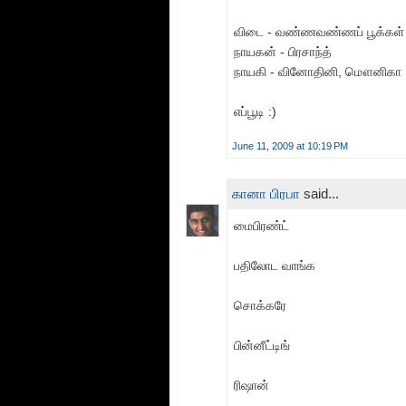
விடை - வண்ணவண்ணப் பூக்கள்
நாயகன் - பிரசாந்த்
நாயகி - வினோதினி, மௌனிகா
எப்பூடி :)
June 11, 2009 at 10:19 PM
கானா பிரபா
said...
மைபிரண்ட்
பதிலோட வாங்க
சொக்கரே
பின்னீட்டிங்
ரிஷான்