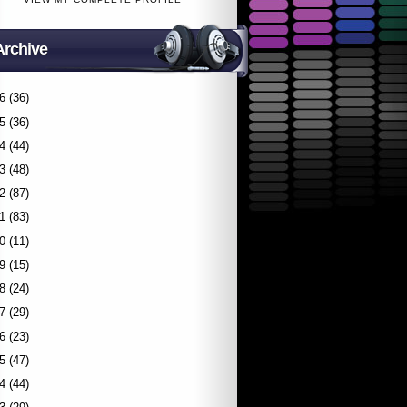
Archive
6
(36)
5
(36)
4
(44)
3
(48)
2
(87)
1
(83)
0
(11)
9
(15)
8
(24)
7
(29)
6
(23)
5
(47)
4
(44)