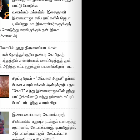
பாட்டு போடுங்க
வணக்கம் மக்கள்ஸ்! இசைஞானி
இளையராஜா சமீப நாட்களில் ஜெயா
டிவியினூடாக இசைரசிகர்களுக்குத்
் கொடுத்து வரவிருக்கும் தன் இசை
சிக்கான அ...
ிசையில் நூறு திருமணப்பாடல்கள்
 என் நேசத்துக்குரிய நண்பர் கோபிநாத்
பந்தத்தில் சங்கரியைக் கைப்பிடித்துத் தன்
் அடுத்த கட்டத்துக்குள் பயணிக்கிறார். வ...
சிறப்பு நேயர் - "அப்பாவி சிறுமி" துர்கா
போன வாரம் எங்கள் அன்புக்குரிய தல
"கோபி" வந்து இளையராஜாவின் ஐந்து
பாட்டுக்களோடு வந்து நம்மைக் கட்டிப்
போட்டார். இந்த வாரம் சிறப...
இசையமைப்பாளர் கே.பாக்யராஜ்
சினிமாவில் எதுவும் நடக்கும் என்பதற்கு
உதாரணம், கே.பாக்யராஜ், டி.ராஜேந்தர்,
ஆர்.பாண்டியராஜன், லேட்டஸ்டாக
கஸ்தூரி ராஜா போன்றோர்