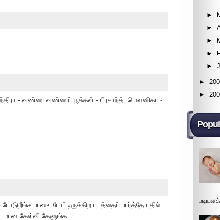
►
►
A
►
►
F
►
►
200
►
200
ேந்திரா - வண்ண வண்ணப் பூக்கள் - பிரசாந்த், மௌனிகா -
Popul
படியளக
ோடுறீங்க பாஸு..போட்டிருக்கிற படத்தைப் பார்த்தே பதில்
்டமான கேள்வி கேளுங்க..