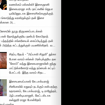
வணக்கம் மக்கள்ஸ்! இசைஞானி
இளையராஜா சமீப நாட்களில் ஜெயா
டிவியினூடாக இசைரசிகர்களுக்குத்
் கொடுத்து வரவிருக்கும் தன் இசை
சிக்கான அ...
ிசையில் நூறு திருமணப்பாடல்கள்
 என் நேசத்துக்குரிய நண்பர் கோபிநாத்
பந்தத்தில் சங்கரியைக் கைப்பிடித்துத் தன்
் அடுத்த கட்டத்துக்குள் பயணிக்கிறார். வ...
சிறப்பு நேயர் - "அப்பாவி சிறுமி" துர்கா
போன வாரம் எங்கள் அன்புக்குரிய தல
"கோபி" வந்து இளையராஜாவின் ஐந்து
பாட்டுக்களோடு வந்து நம்மைக் கட்டிப்
போட்டார். இந்த வாரம் சிறப...
இசையமைப்பாளர் கே.பாக்யராஜ்
சினிமாவில் எதுவும் நடக்கும் என்பதற்கு
உதாரணம், கே.பாக்யராஜ், டி.ராஜேந்தர்,
ஆர்.பாண்டியராஜன், லேட்டஸ்டாக
கஸ்தூரி ராஜா போன்றோர்
ப்பாளர்க...