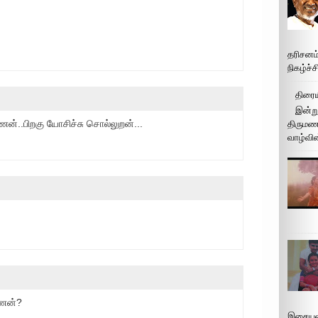
தரிசனம
நிகழ்ச்
திரைய
இன்று
்..பிறகு யோசிச்சு சொல்லுறன்...
திருமண 
வாழ்வின
மணன்?
இசையமை