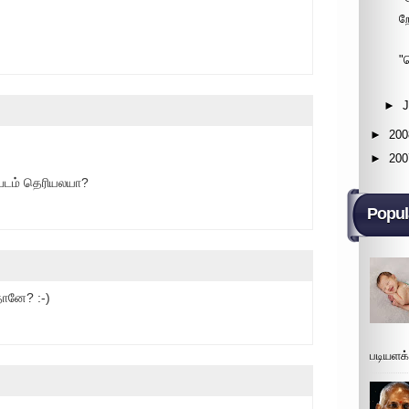
ற
"
►
►
200
►
200
படம் தெரியலயா?
Popul
தானே? :-)
படியளக