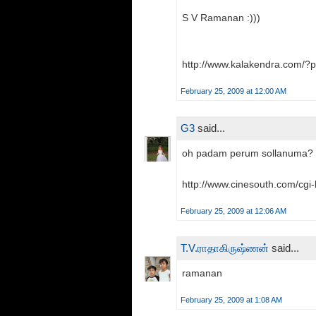
S V Ramanan :)))
http://www.kalakendra.com/?
February 25, 2009 at 12:00 AM
G3
said...
oh padam perum sollanuma? 
http://www.cinesouth.com/cgi-
February 25, 2009 at 12:06 AM
T.V.ராதாகிருஷ்ணன்
said...
ramanan
February 25, 2009 at 1:08 AM