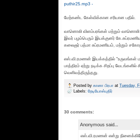
puthir25.mp3 -
மேற்கண்ட கேள்விக்கான சரியான பதில்.
வானொலி விளம்பரங்கள் மற்றும் வானொலி 
இவர் பழம்பெரும் இயக்குனர் கே.சுப்ரமணி
கலைஞர் பத்மா சுப்ரமணியம், மற்றும் சகோ
எஸ்.வி.ரமணன் இயக்கத்தில் "உருவங்கள் ம
பாத்திரம் ஏற்று நடிக்க சிறப்பு வேடங்களி
வெளிவந்திருந்தது.
Posted by
கானா பிரபா
at
Tuesday, F
Labels:
றேடியோஸ்புதிர்
30 comments:
Anonymous said...
எஸ்.வி.ரமணன் என்று நினைக்கி