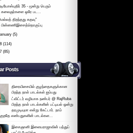
ேடியோஸ்புதிர் 35 - மூன்று பெரும்
கலைஞர்களை ஒரே பட...
மெல்லத் திறந்தது கதவு"
பின்னணிஇசைத்தொகுப்பு
January
(5)
8
(114)
7
(85)
ar Posts
திரையிசையில் குழந்தைகளுக்கான
பிறந்த நாள் பாடல்கள் ஐம்பது
ட்விட்டர் வழியாக நண்பர் @ RajRuba
பிறந்த நாள் பாடல்களின் பட்டியல் ஒன்று
தரமுடியுமா என்று கேட்டார். நாம்
்குறதே எண்பதுகளின் பாடல்கள...
இசைஞானி இளையராஜாவின் பத்துப்
பாட்டு போடுங்க