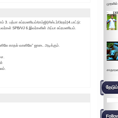
முதலில்
3. பத்மா சுப்ரமணியம்/ராம்ஜி(சிஸ்டர்/பிரதர்)4.பாட்டு:
யவர்கள் SPB/VJ 6.இவர்களின் அப்பா சுப்ரமணியம்.
ானிலே காதல் வானிலே” ஜாடை அடிக்கும்.
சை.
ன்
லம்.
சாதாரண
தேடும
Follo