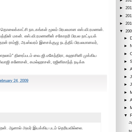
►
201
►
201
►
201
►
201
தொலைக்காட்சி நாடகங்கள் மூலம் பிரபலமான எஸ்.வி.ரமணன்.
▼
200
யத்தின் மகன். எஸ்.வி.ரமணனின் சகோதரி பிரபல நாட்டியக்
►
தரன் ராம்ஜி, அபஸ்வரம் இசைக்குழு நடத்திப் பிரபலமானவர்,
►
►
ாறலாம்" திரைப்படம் வை.ஜி.மகேந்திரா, சுஹாசினி முக்கிய
►
ல் சிவாஜி கணேசன், கமல்ஹாசன், ரஜினிகாந்த் நடிக்க
►
►
J
ebruary 24, 2009
►
►
►
A
►
▼
F
அ
றேன். ஆனால் அவர் இயக்கிய படம் தெரியவில்லை.
உ