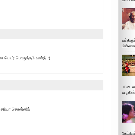
வந்திரு
பின்னணி
பெயர் பொருத்தம் உண்டு :)
பட்டைய
வருகின்
 சரியா சொன்னீங்
கேட்கின