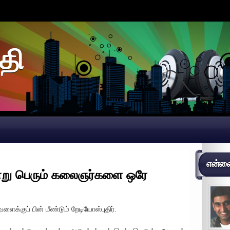
தி
என்னைப
ூன்று பெரும் கலைஞர்களை ஒரே
ைக்குப் பின் மீண்டும் றேடியோஸ்புதிர்.