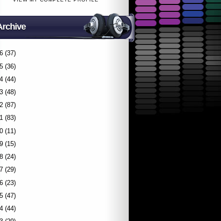
Archive
6
(37)
5
(36)
4
(44)
3
(48)
2
(87)
1
(83)
0
(11)
9
(15)
8
(24)
7
(29)
6
(23)
5
(47)
4
(44)