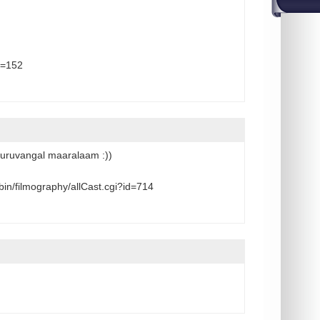
p=152
uruvangal maaralaam :))
bin/filmography/allCast.cgi?id=714