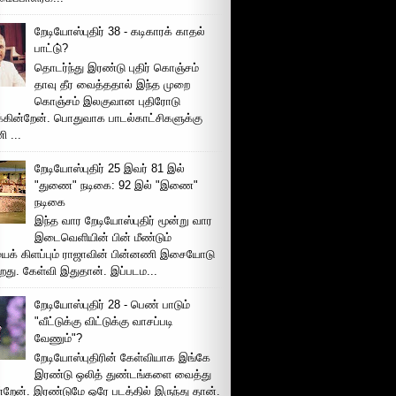
றேடியோஸ்புதிர் 38 - கடிகாரக் காதல்
பாட்டு்?
தொடர்ந்து இரண்டு புதிர் கொஞ்சம்
தாவு தீர வைத்ததால் இந்த முறை
கொஞ்சம் இலகுவான புதிரோடு
க்கின்றேன். பொதுவாக பாடல்காட்சிகளுக்கு
 ...
றேடியோஸ்புதிர் 25 இவர் 81 இல்
"துணை" நடிகை: 92 இல் "இணை"
நடிகை
இந்த வார றேடியோஸ்புதிர் மூன்று வார
இடைவெளியின் பின் மீண்டும்
ைக் கிளப்பும் ராஜாவின் பின்னணி இசையோடு
றது. கேள்வி இதுதான். இப்படம...
றேடியோஸ்புதிர் 28 - பெண் பாடும்
"வீட்டுக்கு விட்டுக்கு வாசப்படி
வேணும்"?
றேடியோஸ்புதிரின் கேள்வியாக இங்கே
இரண்டு ஒலித் துண்டங்களை வைத்து
்றேன். இரண்டுமே ஒரே படத்தில் இருந்து தான்.