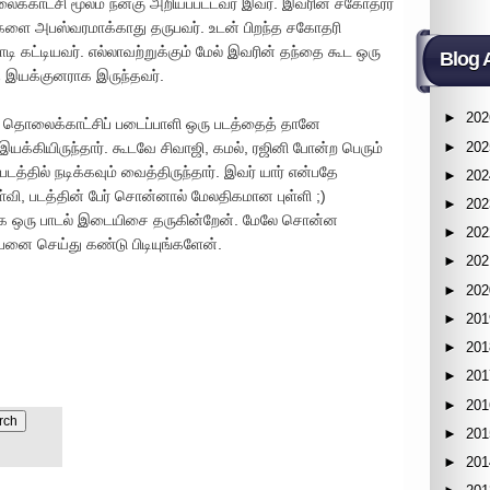
காட்சி மூலம் நன்கு அறியப்பட்டவர் இவர். இவரின் சகோதரர்
களை அபஸ்வரமாக்காது தருபவர். உடன் பிறந்த சகோதரி
ொடி கட்டியவர். எல்லாவற்றுக்கும் மேல் இவரின் தந்தை கூட ஒரு
Blog 
்த இயக்குனராக இருந்தவர்.
►
202
தொலைக்காட்சிப் படைப்பாளி ஒரு படத்தைத் தானே
►
202
க்கியிருந்தார். கூடவே சிவாஜி, கமல், ரஜினி போன்ற பெரும்
்தில் நடிக்கவும் வைத்திருந்தார். இவர் யார் என்பதே
►
202
ள்வி, படத்தின் பேர் சொன்னால் மேலதிகமான புள்ளி ;)
►
202
ாக ஒரு பாடல் இடையிசை தருகின்றேன். மேலே சொன்ன
►
202
னை செய்து கண்டு பிடியுங்களேன்.
►
202
►
202
►
201
►
201
►
201
►
201
►
201
►
201