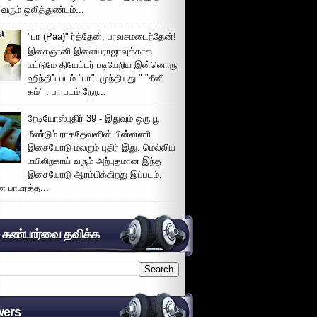
 வரும் ஒலித்துண்டம்...
"பா (Paa)" ர்த்தேன், பரவசமடைந்தேன்!
இசைஞானி இளையராஜாவுக்காக
மட்டுமே தியேட்டர் படியேறிய இன்னொரு
ஹிந்திப் படம் "பா". முந்தியது " "சீனி
கம்" . பா படம் நேற...
றேடியோஸ்புதிர் 39 - இதுவும் ஒரு பூ
மீண்டும் ராகதேவனின் பின்னணி
இசையோடு மலரும் புதிர் இது. மெல்லிய
மயிலிறகாய் வரும் அற்புதமான இந்த
இசையோடு ஆரம்பிக்கிறது இப்படம்.
 பாமரத்த...
் கண்பார்வை தவிக்க
wers