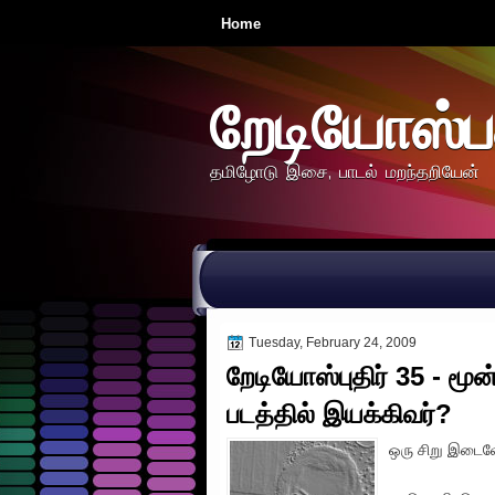
Home
றேடியோஸ்ப
தமிழோடு இசை, பாடல் மறந்தறியேன்
Tuesday, February 24, 2009
றேடியோஸ்புதிர் 35 - ம
படத்தில் இயக்கிவர்?
ஒரு சிறு இடைவேள