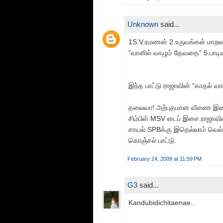
Unknown
said...
1S.V.ரமணன் 2.உருவங்கள் மாறலாம் 
”வானில் வாழும் தேவதை” 5.பாடி
இந்த பாட்டு ராஜாவின் “காதல் வ
தலைவா! அற்புதமான வீணை இ
சிம்பிள் MSV டைப் இசை.ராஜாவி
சாயல்.SPBக்கு இதெல்லாம் வெல்
கொஞ்சல் பாட்டு.
February 24, 2009 at 11:59 PM
G3
said...
Kandubidichitaenae..