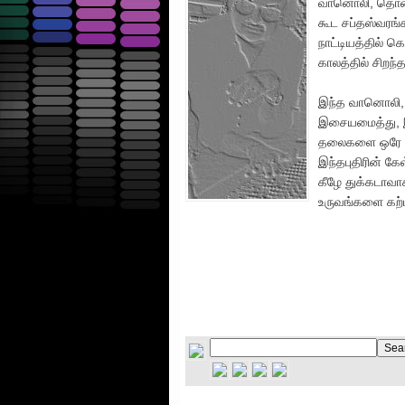
வானொலி, தொலைக்
கூட சப்தஸ்வரங்
நாட்டியத்தில் க
காலத்தில் சிறந
இந்த வானொலி, 
இசையமைத்து, இய
தலைகளை ஒரே படத
இந்தபுதிரின் கே
கீழே துக்கடாவ
உருவங்களை கற்ப