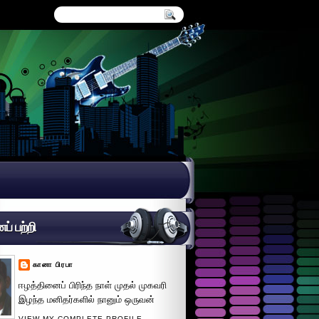
் பற்றி
கானா பிரபா
ஈழத்தினைப் பிரிந்த நாள் முதல் முகவரி
இழந்த மனிதர்களில் நானும் ஒருவன்
VIEW MY COMPLETE PROFILE