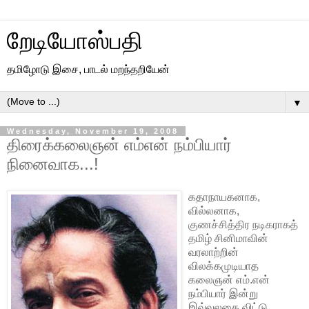
றேடியோஸ்பதி
தமிழோடு இசை, பாடல் மறந்தறியேன்
▼
Wednesday, November 19, 2008
திரைக்கலைஞன் எம்என் நம்பியார்
நினைவாக...!
கதாநாயகனாக,
வில்லனாக,
குணச்சித்திர நடிகராகத்
தமிழ் சினிமாவின்
வரலாற்றின்
விலக்கமுடியாத
கலைஞன் எம்.என்
நம்பியார் இன்று
இவ்வுலகை விட்டு