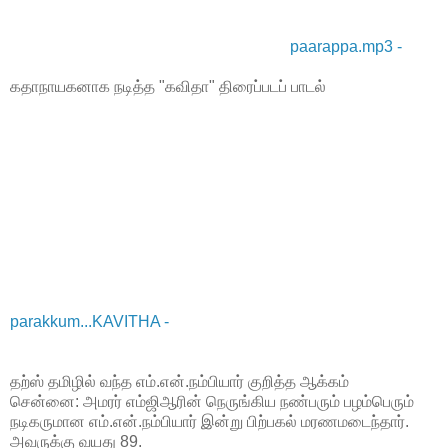
paarappa.mp3 -
கதாநாயகனாக நடித்த "கவிதா" திரைப்படப் பாடல்
parakkum...KAVITHA -
தற்ஸ் தமிழில் வந்த எம்.என்.நம்பியார் குறித்த ஆக்கம்
சென்னை: அமரர் எம்ஜிஆரின் நெருங்கிய நண்பரும் பழம்பெரும்
நடிகருமான எம்.என்.நம்பியார் இன்று பிற்பகல் மரணமடைந்தார்.
அவருக்கு வயது 89.