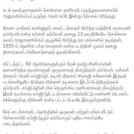
உடல் நலக்குறைவால் சென்னை தனியார் மருத்துவமனையில்
அனுமதிக்கப்பட்டிருந்த அவர் உயிர் இன்று பிற்பகல் பிரிந்தது.
கேரள மாநிலம் கண்ணூர் மாவட்டத்தைச் சேர்ந்த மஞ்சேரி நாராயண்
நம்பியார் என்ற எம்என் நம்பியார் தனது 13 வயதிலேயே சென்னை
நவாப் ராஜமாணிக்கம் குழுவில் சேர்ந்து நாடகங்களில் நடித்தார்.
1935-ம் ஆண்டு பக்த ராமதாஸ் என்ற படத்தின் மூலம் தனது
திரையுலகப் பிரவேசத்தைத் துவங்கினார்.
கிட்டத்தட்ட 60 ஆண்டுகளுக்கும் மேல் தமிழ் சினிமாவின்
தலைசிறந்த நடிகர்களுள் ஒருவராகத் திகழ்ந்தார் நம்பியார். மக்கள்
திலகம் அமரர் எம்ஜிஆர், நடிகர் திலகம் சிவாஜி கணேசன் இருவர்
படங்களிலுமே நிரந்தர வில்லன் நடிகராக இடம் பெற்றிருந்தவர்
நம்பியார். எம்ஜிஆரின் மிக நெருங்கிய நண்பராகவும் திகழ்ந்தார்.
இவர் நடிக்காத எம்ஜிஆர் படங்களை விரல்விட்டு எண்ணி விடலாம்.
வில்லனுக்கு வில்லன் என்ற பட்டப் பெயரே இவருக்குண்டு.
வேட்டைக்காரன், ஆயிரத்தில் ஒருவன் மற்றும் எங்க வீட்டுப்
பிள்ளையில் எம்ஜிஆரும் நம்பியாரும் புதிய சகாப்தமே
படைத்தார்கள்.