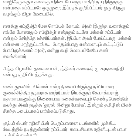
எம்ஜிஆருக்கும் தனக்கும் இடையே எந்த மாதிரி நப்பு இருந்தது
என்பதை நம்பியாரே ஒருமுறை இப்படிக் குறிப்பிட்டார் ஒரு விருது
வழங்கும் விழா மேடையில்:
எனக்கு எம்ஜிஆர் மேல ரொம்பக் கோபம். அவர் இருந்த வரைக்கும்
எங்கே போனாலும் எம்ஜிஆர் என்றதும் உடனே மக்கள் நம்பியார்
என்றும் சேர்த்தே உச்சரிப்பார்கள். இப்போ அவர் போய்ட்டாரு. மக்கள்
என்னை மறந்துட்டாங்க... போகும்போது என்னையும் கூட்டிட்டுப்
போயிருக்கலாம் அவர், என்று கூறி மேடையிலேயே கண்
கலங்கினார்.
அந்த விழாவில் தலைமை விருந்தினர் கலைஞர் மு.கருணாநிதி
என்பது குறிப்பிடத்தக்கது.
எண்பதுகளில், வில்லன் என்ற நிலையிலிருந்து நம்பியாரை
குணச்சித்திர நடிகராக மாற்றியவர் இயக்குநர் கே.பாக்யராஜ்.
கதாநாயகனுக்கு இணையாக நகைச்சுவையும் செண்டிமெண்டும்
கலந்து அவர் நடித்த 'தூறல் நின்னு போச்சு', இன்றும் தமிழின் மிகச்
சிறந்த படைப்பாகப் பார்க்கப்படுகிறது.
சூப்பர் ஸ்டார் ரஜினியின் பெரும்பாலான படங்களில் முக்கிய
வேடத்தில் நடித்துள்ளார் நம்பியார். கடைசியாக ரஜினியுடன் பாபா
படத்தில் நடித்தார்.