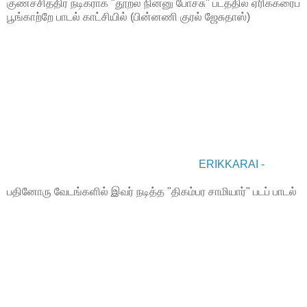
குணச்சித்திர நடிகராக "தூறல் நின்னு போச்சு" படத்தில் ஏரிக்கரைப்
பூங்காற்றே பாடல் காட்சியில் (பின்னணி குரல் ஜேசுதாஸ்)
ERIKKARAI -
பதினோரு வேடங்களில் இவர் நடித்த "திகம்பர சாமியார்" படப் பாடல்