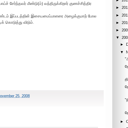
►
201
்ச் சேர்ந்தவர் மீண்டு(ம்) வந்திருக்கிறார் குணச்சித்திர
►
201
►
201
துண்டம் இப்படத்தின் இசையமைப்பாளரை அழைக்குமாற் போல
க் கொடுத்து விடும்.
►
201
►
200
▼
200
►
▼
"
றே
த
ற
ovember 25, 2008
"
ற
►