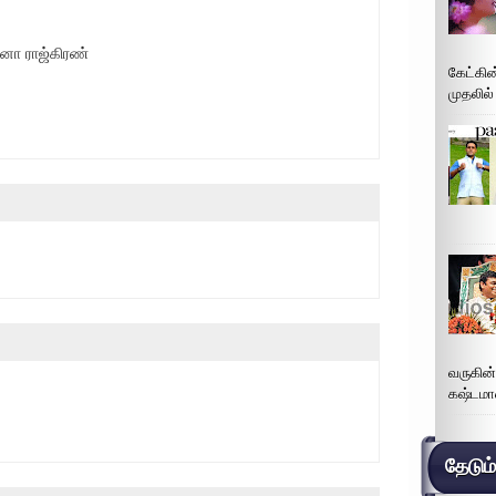
ா ராஜ்கிரண்
கேட்கின
முதலில்
வருகின
கஷ்டமா
தேடும