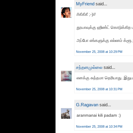
MyFriend
said...
//கீகீகீ ;-)//
தூயாவுக்கு ஹிண்ட் கொடுக்கிற 
அப்போ எங்களுக்கு எல்லாம் க்ள
November 25, 2008 at 10:29 PM
சந்தனமுல்லை
said...
எனக்கு சுத்தமா தெரியாது..இதுபத்
November 25, 2008 at 10:31 PM
G.Ragavan
said...
aranmanai kili padam :)
November 25, 2008 at 10:34 PM