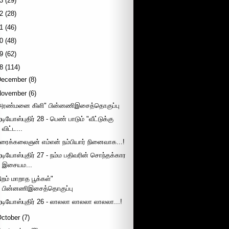
3
(29)
2
(28)
1
(46)
0
(48)
9
(62)
8
(114)
December
(8)
November
(6)
அரண்மனை கிளி" பின்னணிஇசைத்தொகுப்பு
டியோஸ்புதிர் 28 - பெண் பாடும் "வீட்டுக்கு
விட்ட...
ிரைக்கலைஞன் எம்என் நம்பியார் நினைவாக...!
ேடியோஸ்புதிர் 27 - நம்ம பதிவரின் சொந்தக்கார
இசையம...
நிறம் மாறாத பூக்கள்"
பின்னணிஇசைத்தொகுப்பு
ேடியோஸ்புதிர் 26 - லாலலா லாலலா லாலலா...!
October
(7)