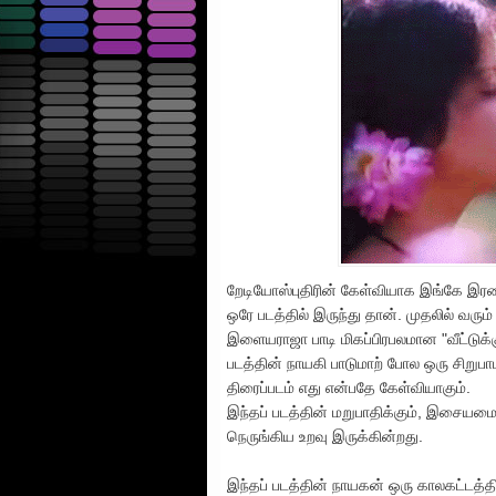
றேடியோஸ்புதிரின் கேள்வியாக இங்கே இர
ஒரே படத்தில் இருந்து தான். முதலில் வரும்
இளையராஜா பாடி மிகப்பிரபலமான "வீட்டுக்கு
படத்தின் நாயகி பாடுமாற் போல ஒரு சிறுப
திரைப்படம் எது என்பதே கேள்வியாகும்.
இந்தப் படத்தின் மறுபாதிக்கும், இசையமைப
நெருங்கிய உறவு இருக்கின்றது.
இந்தப் படத்தின் நாயகன் ஒரு காலகட்டத்தில