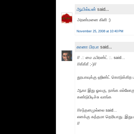
ஆயில்யன்
said...
அரண்மனை கிளி :)
November 25, 2008 at 10:40 PM
கானா பிரபா
said...
// .:: மை ஃபிரண்ட் ::. said...
//கீகீகீ ;-)//
தூயாவுக்கு ஹிண்ட் கொடுக்கிற ம
ஆகா இது ஓவரு, நாங்க எல்லோருக்
கண்டுபிடிச்சு வாங்க
//சந்தனமுல்லை said...
எனக்கு சுத்தமா தெரியாது..இதுபத்
//