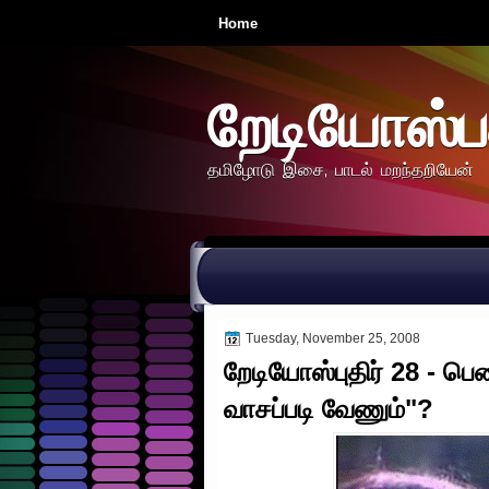
Home
றேடியோஸ்ப
தமிழோடு இசை, பாடல் மறந்தறியேன்
Tuesday, November 25, 2008
றேடியோஸ்புதிர் 28 - பெண்
வாசப்படி வேணும்"?