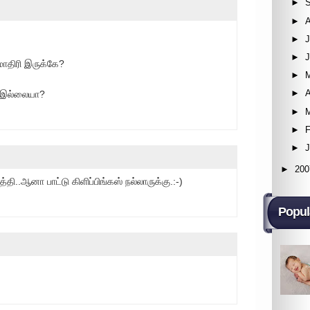
►
►
►
J
►
மாதிரி இருக்கே?
►
►
A
ூ இல்லையா?
►
►
F
►
►
200
தி..ஆனா பாட்டு கிளிப்பிங்கஸ் நல்லாருக்கு.:-)
Popul