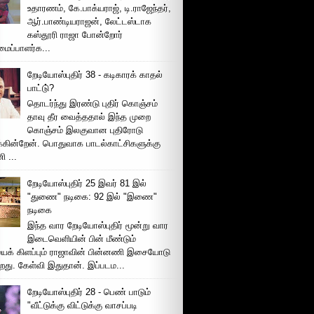
உதாரணம், கே.பாக்யராஜ், டி.ராஜேந்தர்,
ஆர்.பாண்டியராஜன், லேட்டஸ்டாக
கஸ்தூரி ராஜா போன்றோர்
ப்பாளர்க...
றேடியோஸ்புதிர் 38 - கடிகாரக் காதல்
பாட்டு்?
தொடர்ந்து இரண்டு புதிர் கொஞ்சம்
தாவு தீர வைத்ததால் இந்த முறை
கொஞ்சம் இலகுவான புதிரோடு
க்கின்றேன். பொதுவாக பாடல்காட்சிகளுக்கு
 ...
றேடியோஸ்புதிர் 25 இவர் 81 இல்
"துணை" நடிகை: 92 இல் "இணை"
நடிகை
இந்த வார றேடியோஸ்புதிர் மூன்று வார
இடைவெளியின் பின் மீண்டும்
ைக் கிளப்பும் ராஜாவின் பின்னணி இசையோடு
றது. கேள்வி இதுதான். இப்படம...
றேடியோஸ்புதிர் 28 - பெண் பாடும்
"வீட்டுக்கு விட்டுக்கு வாசப்படி