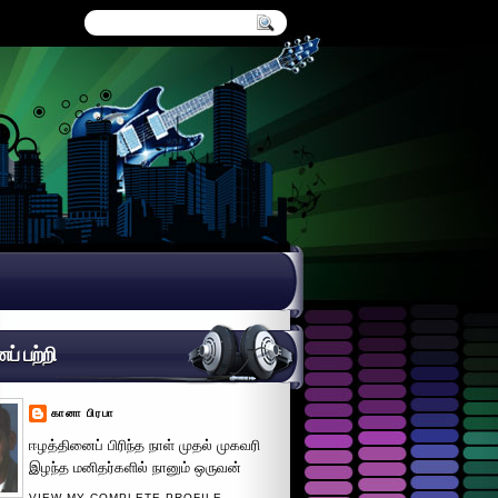
் பற்றி
கானா பிரபா
ஈழத்தினைப் பிரிந்த நாள் முதல் முகவரி
இழந்த மனிதர்களில் நானும் ஒருவன்
VIEW MY COMPLETE PROFILE