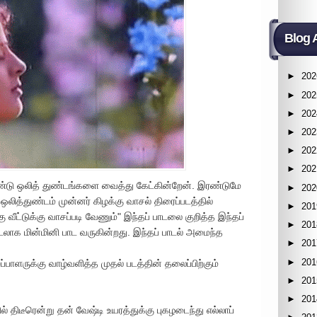
Blog 
►
202
►
202
►
202
►
202
►
202
►
202
ண்டு ஒலித் துண்டங்களை வைத்து கேட்கின்றேன். இரண்டுமே
►
202
 ஒலித்துண்டம் முன்னர் கிழக்கு வாசல் திரைப்படத்தில்
►
201
 வீட்டுக்கு வாசப்படி வேணும்" இந்தப் பாடலை குறித்த இந்தப்
►
201
ாடலாக மின்மினி பாட வருகின்றது. இந்தப் பாடல் அமைந்த
►
201
►
201
்பாளருக்கு வாழ்வளித்த முதல் படத்தின் தலைப்பிற்கும்
►
201
►
201
் திடீரென்று தன் வேஷ்டி உயரத்துக்கு புகழடைந்து எல்லாப்