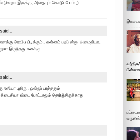
ில் நிறைய இருக்கு, அதையும் கொடுப்போம் ;)
இசையமை
said...
கு ரொம்ப பிடிக்கும்.. கன்னம் பஃப் ன்னு அமைதியா..
துமா இருந்தது எனக்கு.
வந்திரு
பின்னணி
said...
 ஈஸியா புதிரு.. ஒன்னு் பாத்ததும்
 க்டைசியா விடை போட்டாலும் தெரிஞ்சிருக்காது
பட்டைய
வருகின்