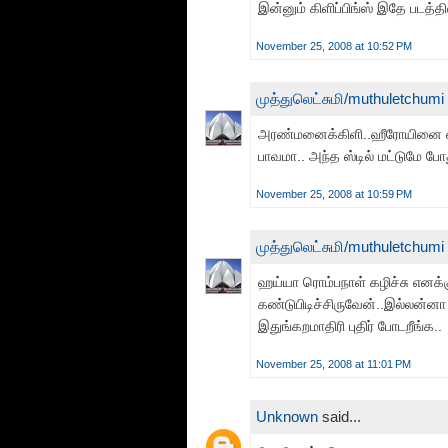
இன்னும் கிளிப்பிங்ஸ் இதே படத்த
November 25, 2008 at 10:52 PM
முத்துலெட்சுமி/muthuletchumi
அரண்மனைக்கிளி..ஹீரோயினை எனக்
பாவமா.. அந்த ஸ்டில் மட்டுமே போ
November 25, 2008 at 10:59 PM
முத்துலெட்சுமி/muthuletchumi
ஹய்யா ரொம்பநாள் கழிச்சு எனக்கு
கண்டுபிடிச்சிருவேன்..இல்லன்னா
இதுங்கறமாதிரி புதிர் போடறீங்க..
November 25, 2008 at 11:01 PM
Unknown
said...