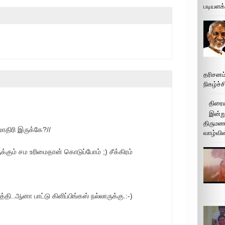
படியளக
தரிசனம
நிகழ்ச்
திரைய
இன்று
திருமண 
ாதிரி இருக்கே?//
வாழ்வின
கும் சம உரிமைதான் கொடுப்போம் ;) சீக்கிரம்
தி..ஆனா பாட்டு கிளிப்பிங்கஸ் நல்லாருக்கு.:-)