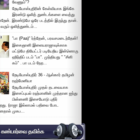
வேணும்"?
றேடியோஸ்புதிரின் கேள்வியாக இங்கே
இரண்டு ஒலித் துண்டங்களை வைத்து
்றேன். இரண்டுமே ஒரே படத்தில் இருந்து தான்.
 வரும் ஒலித்துண்டம்...
"பா (Paa)" ர்த்தேன், பரவசமடைந்தேன்!
இசைஞானி இளையராஜாவுக்காக
மட்டுமே தியேட்டர் படியேறிய இன்னொரு
ஹிந்திப் படம் "பா". முந்தியது " "சீனி
கம்" . பா படம் நேற...
றேடியோஸ்புதிர் 36 - ஆஸ்கார் தமிழன்
ரஹ்மேனியா
றேடியோஸ்புதிர் முதல் தடவையாக
இசைப்புயல் ரஹ்மானின் முத்தான ஐந்து
பின்னணி இசையோடு புதிர்
்றது. (ராஜா இல்லாமல் பதிவை போட
னதால் முகப...
் கண்பார்வை தவிக்க