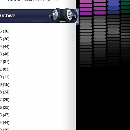
Archive
6
(36)
5
(36)
4
(44)
3
(48)
2
(87)
1
(83)
0
(11)
9
(15)
8
(24)
7
(29)
6
(23)
5
(47)
4
(44)