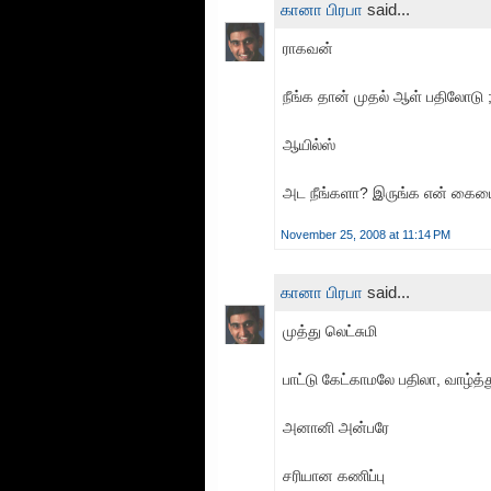
கானா பிரபா
said...
ராகவன்
நீங்க தான் முதல் ஆள் பதிலோடு ;
ஆயில்ஸ்
அட நீங்களா? இருங்க என் கையை க
November 25, 2008 at 11:14 PM
கானா பிரபா
said...
முத்து லெட்சுமி
பாட்டு கேட்காமலே பதிலா, வாழ்த்த
அனானி அன்பரே
சரியான கணிப்பு