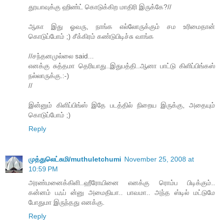
தூயாவுக்கு ஹிண்ட் கொடுக்கிற மாதிரி இருக்கே?//
ஆகா இது ஓவரு, நாங்க எல்லோருக்கும் சம உரிமைதான்
கொடுப்போம் ;) சீக்கிரம் கண்டுபிடிச்சு வாங்க
//சந்தனமுல்லை said...
எனக்கு சுத்தமா தெரியாது..இதுபத்தி..ஆனா பாட்டு கிளிப்பிங்கஸ்
நல்லாருக்கு.:-)
//
இன்னும் கிளிப்பிங்ஸ் இதே படத்தில் நிறைய இருக்கு, அதையும்
கொடுப்போம் ;)
Reply
முத்துலெட்சுமி/muthuletchumi
November 25, 2008 at
10:59 PM
அரண்மனைக்கிளி..ஹீரோயினை எனக்கு ரொம்ப பிடிக்கும்..
கன்னம் பஃப் ன்னு அமைதியா.. பாவமா.. அந்த ஸ்டில் மட்டுமே
போதுமா இருந்தது எனக்கு.
Reply