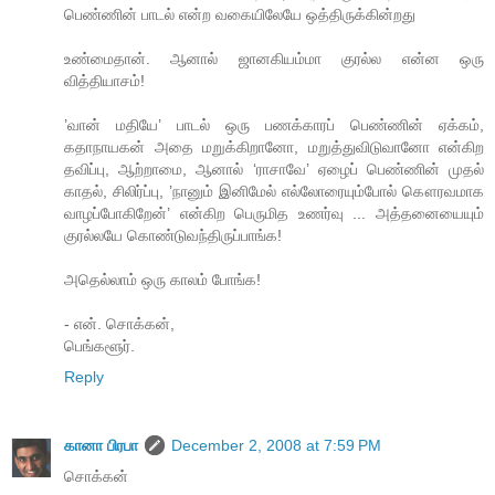
பெண்ணின் பாடல் என்ற வகையிலேயே ஒத்திருக்கின்றது
உண்மைதான். ஆனால் ஜானகியம்மா குரல்ல என்ன ஒரு
வித்தியாசம்!
’வான் மதியே’ பாடல் ஒரு பணக்காரப் பெண்ணின் ஏக்கம்,
கதாநாயகன் அதை மறுக்கிறானோ, மறுத்துவிடுவானோ என்கிற
தவிப்பு, ஆற்றாமை, ஆனால் ‘ராசாவே’ ஏழைப் பெண்ணின் முதல்
காதல், சிலிர்ப்பு, ’நானும் இனிமேல் எல்லோரையும்போல் கௌரவமாக
வாழப்போகிறேன்’ என்கிற பெருமித உணர்வு ... அத்தனையையும்
குரல்லயே கொண்டுவந்திருப்பாங்க!
அதெல்லாம் ஒரு காலம் போங்க!
- என். சொக்கன்,
பெங்களூர்.
Reply
கானா பிரபா
December 2, 2008 at 7:59 PM
சொக்கன்