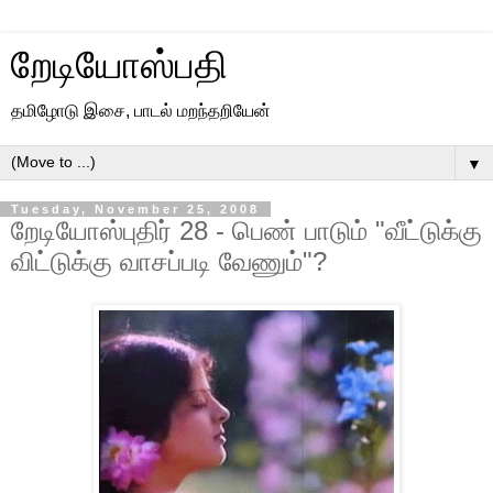
றேடியோஸ்பதி
தமிழோடு இசை, பாடல் மறந்தறியேன்
▼
Tuesday, November 25, 2008
றேடியோஸ்புதிர் 28 - பெண் பாடும் "வீட்டுக்கு
விட்டுக்கு வாசப்படி வேணும்"?