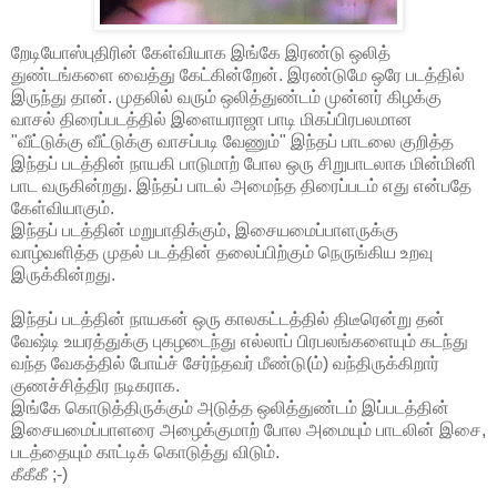
றேடியோஸ்புதிரின் கேள்வியாக இங்கே இரண்டு ஒலித்
துண்டங்களை வைத்து கேட்கின்றேன். இரண்டுமே ஒரே படத்தில்
இருந்து தான். முதலில் வரும் ஒலித்துண்டம் முன்னர் கிழக்கு
வாசல் திரைப்படத்தில் இளையராஜா பாடி மிகப்பிரபலமான
"வீட்டுக்கு வீட்டுக்கு வாசப்படி வேணும்" இந்தப் பாடலை குறித்த
இந்தப் படத்தின் நாயகி பாடுமாற் போல ஒரு சிறுபாடலாக மின்மினி
பாட வருகின்றது. இந்தப் பாடல் அமைந்த திரைப்படம் எது என்பதே
கேள்வியாகும்.
இந்தப் படத்தின் மறுபாதிக்கும், இசையமைப்பாளருக்கு
வாழ்வளித்த முதல் படத்தின் தலைப்பிற்கும் நெருங்கிய உறவு
இருக்கின்றது.
இந்தப் படத்தின் நாயகன் ஒரு காலகட்டத்தில் திடீரென்று தன்
வேஷ்டி உயரத்துக்கு புகழடைந்து எல்லாப் பிரபலங்களையும் கடந்து
வந்த வேகத்தில் போய்ச் சேர்ந்தவர் மீண்டு(ம்) வந்திருக்கிறார்
குணச்சித்திர நடிகராக.
இங்கே கொடுத்திருக்கும் அடுத்த ஒலித்துண்டம் இப்படத்தின்
இசையமைப்பாளரை அழைக்குமாற் போல அமையும் பாடலின் இசை,
படத்தையும் காட்டிக் கொடுத்து விடும்.
கீகீகீ ;-)