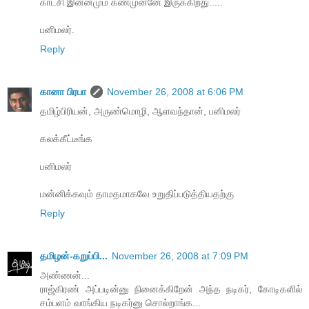
காட்சி இன்னமும் கண்முன்னே இருக்கிறது.....
பனிமலர்.
Reply
கானா பிரபா
November 26, 2008 at 6:06 PM
தமிழ்பிரியன், அருண்மொழி, ஆளவந்தான், பனிமலர்
கலக்கீட்டீங்க‌
பனிமலர்
மன்னிக்கவும் தாமதமாகவே உறுதிப்படுத்தியதற்கு
Reply
தமிழன்-கறுப்பி...
November 26, 2008 at 7:09 PM
அண்ணன்...
ராஜ்கிரண் அப்படின்னு நினைக்கிறேன் அந்த நடிகர், கோடிகளில்
சம்பளம் வாங்கிய நடிகர்னு சொல்றாங்க...