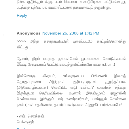
நீங்க குடுக்கும் க்ளு படம் பெயரை கண்டுபிடிக்க மட்டுமல்லாது,
படத்தை பற்றிய பல சுவாரஸ்யமான தகவலையும் தருகிறது.
Reply
Anonymous
November 26, 2008 at 1:42 PM
>>>> அந்த கதாநாயகியின் புகைப்படமே காட்டிக்கொடுத்து
விட்டது..
ஆமாம், நிறம் மாறாத பூக்கள்போல் பூடகமாகக் கொடுக்காமல்
இப்படி நேரடியாகப் போட்டு உடைத்துவிட்டீர்களே கானாபிரபா :)
இன்னொரு விஷயம், உங்களுடைய பின்னணி இசைத்
தொகுப்புகளை அறிமுகக் குறிப்புகளுடன் குறுந்தட்டாக
(அதிகாரபூர்வமாக) வெளியிட வழி உண்டா? வணிகச் சந்தை
இருக்குமா தெரியவில்லை. ஆனால் இதன்மூலம் ராஜாவின்
மேன்மையை இன்னும் பலர் உணர்வார்கள், யாரேனும் சென்னை
நண்பர்கள் உதவினால், தயாரிப்பாளர்களை அணுகிப் பார்க்கலாமே!
- என். சொக்கன்,
பெங்களூர்.