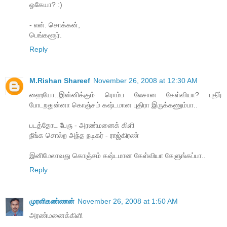
ஓகேயா? :)
- என். சொக்கன்,
பெங்களூர்.
Reply
M.Rishan Shareef
November 26, 2008 at 12:30 AM
ஹையோ..இன்னிக்கும் ரொம்ப லேசான கேள்வியா? புதிர்
போடறதுன்னா கொஞ்சம் கஷ்டமான புதிரா இருக்கணும்பா..
படத்தோட பேரு - அரண்மனைக் கிளி
நீங்க சொல்ற அந்த நடிகர் - ராஜ்கிரண்
இனிமேலாவது கொஞ்சம் கஷ்டமான கேள்வியா கேளுங்கப்பா..
Reply
முரளிகண்ணன்
November 26, 2008 at 1:50 AM
அரண்மனைக்கிளி