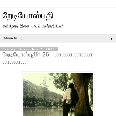
றேடியோஸ்பதி
தமிழோடு இசை, பாடல் மறந்தறியேன்
▼
Friday, November 7, 2008
றேடியோஸ்புதிர் 26 - லாலலா லாலலா
லாலலா...!