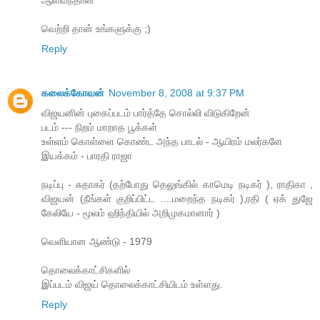
ஆளவந்தான்
வெற்றி தான் உங்களுக்கு ;)
Reply
கலைக்கோவன்
November 8, 2008 at 9:37 PM
விஜயனின் புகைப்படம் பார்த்தே சொல்லி விடுகிறேன்
படம் --- நிறம் மாறாத பூக்கள்
உள்ளம் கொள்ளை கொண்ட அந்த பாடல் - ஆயிரம் மலர்களே
இயக்கம் - பாரதி ராஜா
நடிப்பு - சுதாகர் (தற்போது தெலுங்கில் காமெடி நடிகர் ), ராதிகா ,
விஜயன் (நீங்கள் குறிப்பிட்ட ....மறைந்த நடிகர் ),ரதி ( ஏக் துஜே
கேலியே - மூலம் ஹிந்தியில் அறிமுகமானார் )
வெளியான ஆண்டு - 1979
தொலைக்காட்சிகளில்
இப்படம் விஜய் தொலைக்காட்சியிடம் உள்ளது.
Reply