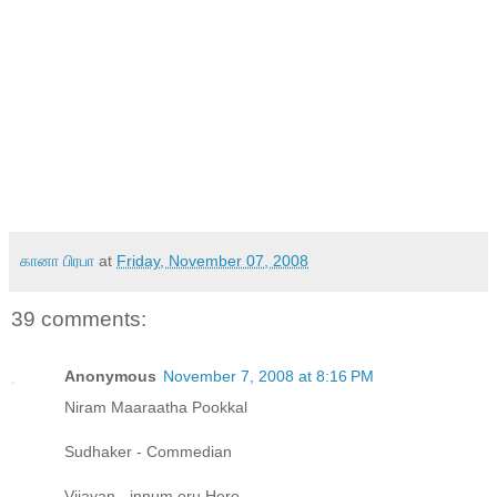
கானா பிரபா
at
Friday, November 07, 2008
39 comments:
Anonymous
November 7, 2008 at 8:16 PM
Niram Maaraatha Pookkal
Sudhaker - Commedian
Vijayan - innum oru Hero