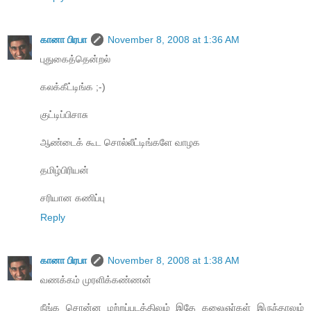
கானா பிரபா
November 8, 2008 at 1:36 AM
புதுகைத்தென்றல்
கலக்கீட்டிங்க ;-)
குட்டிப்பிசாசு
ஆண்டைக் கூட சொல்லீட்டிங்களே வாழக
தமிழ்பிரியன்
சரியான கணிப்பு
Reply
கானா பிரபா
November 8, 2008 at 1:38 AM
வணக்கம் முரளிக்கண்ணன்
நீங்க சொன்ன மற்றப்படத்திலும் இதே கலைஞர்கள் இருந்தாலும்