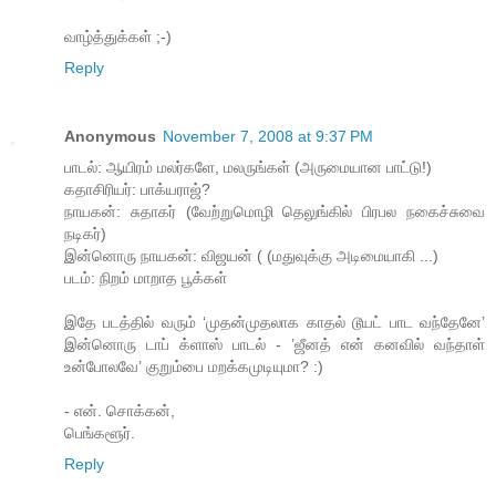
வாழ்த்துக்கள் ;-)
Reply
Anonymous
November 7, 2008 at 9:37 PM
பாடல்: ஆயிரம் மலர்களே, மலருங்கள் (அருமையான பாட்டு!)
கதாசிரியர்: பாக்யராஜ்?
நாயகன்: சுதாகர் (வேற்றுமொழி தெலுங்கில் பிரபல நகைச்சுவை
நடிகர்)
இன்னொரு நாயகன்: விஜயன் ( (மதுவுக்கு அடிமையாகி ...)
படம்: நிறம் மாறாத பூக்கள்
இதே படத்தில் வரும் ‘முதன்முதலாக காதல் டூயட் பாட வந்தேனே’
இன்னொரு டாப் க்ளாஸ் பாடல் - ’ஜீனத் என் கனவில் வந்தாள்
உன்போலவே’ குறும்பை மறக்கமுடியுமா? :)
- என். சொக்கன்,
பெங்களூர்.
Reply