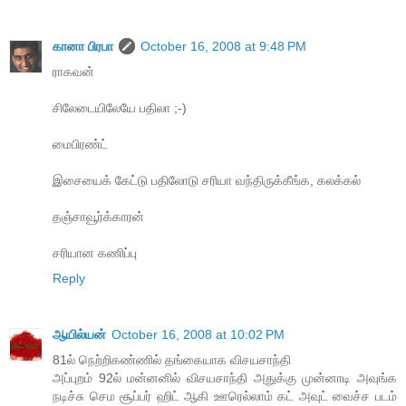
கானா பிரபா
October 16, 2008 at 9:48 PM
ராகவன்
சிலேடையிலேயே பதிலா ;-)
மைபிரண்ட்
இசையைக் கேட்டு பதிலோடு சரியா வந்திருக்கீங்க, கலக்கல்
தஞ்சாவூர்க்காரன்
சரியான கணிப்பு
Reply
ஆயில்யன்
October 16, 2008 at 10:02 PM
81ல் நெற்றிகண்ணில் தங்கையாக விசயசாந்தி
அப்புறம் 92ல் மன்னனில் விசயசாந்தி அதுக்கு முன்னாடி அவுங்க
நடிச்சு செம சூப்பர் ஹிட் ஆகி ஊரெல்லாம் கட் அவுட் வைச்ச படம்