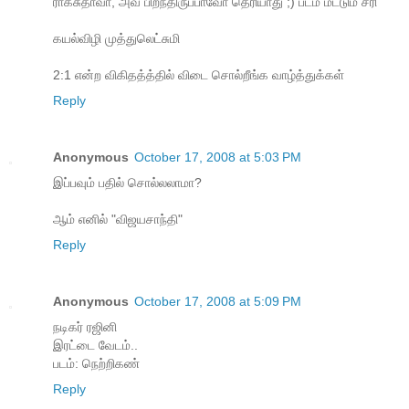
ராகசுதாவா, அவ பிறந்திருப்பாவோ தெரியாது ;‍) படம் மட்டும் சரி
கயல்விழி முத்துலெட்சுமி
2:1 என்ற விகிதத்த்தில் விடை சொல்றீங்க வாழ்த்துக்கள்
Reply
Anonymous
October 17, 2008 at 5:03 PM
இப்பவும் பதில் சொல்லலாமா?
ஆம் எனில் "விஜயசாந்தி"
Reply
Anonymous
October 17, 2008 at 5:09 PM
நடிகர் ரஜினி
இரட்டை வேடம்..
படம்: நெற்றிகண்
Reply