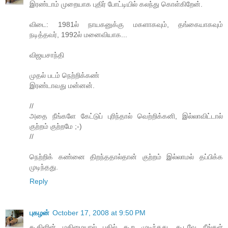
இரண்டாம் முறையாக புதிர் போட்டியில் கலந்து கொள்கிறேன்.
விடை: 1981ல் நாயகனுக்கு மகளாகவும், தங்கையாகவும்
நடித்தவர், 1992ல் மனைவியாக...
விஜயசாந்தி
முதல் படம் நெற்றிக்கண்
இரண்டாவது மன்னன்.
//
அதை நீங்களே கேட்டுப் புரிந்தால் வெற்றிக்கனி, இல்லாவிட்டால்
குற்றம் குற்றமே ;-)
//
நெற்றிக் கண்னை திறந்ததால்தான் குற்றம் இல்லாமல் தப்பிக்க
முடிந்தது.
Reply
புகழன்
October 17, 2008 at 9:50 PM
கூகிளின் மகிமையால் பதில் கூற முடிந்தது. கூடவே நீங்கள்