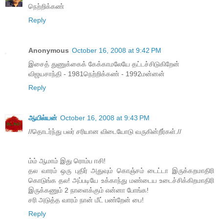
நெற்றிக்கண்
Reply
Anonymous
October 16, 2008 at 9:42 PM
இசைத் துணுக்கைக் கேக்காமலேயே தட்டச்சிடுகிறேன்
விஜயசாந்தி - 1981நெற்றிக்கண் - 1992மன்னன்
Reply
ஆயில்யன்
October 16, 2008 at 9:43 PM
//தொடர்ந்து பலர் சரியான விடையோடு வருகின்றீர்கள்.//
ம்ம் ஆமாம் இது ரொம்ப ஈசி!
தல வாரம் ஒரு புதிர் அதுவும் கொஞ்சம் டைட்டா இருக்கறமாதிரி
கொடுங்க தல! அப்படியே உக்காந்து மண்டைய உடைச்சிக்கிறமாதிரி
இருக்கணும் 2 நாளைக்கும் என்னா போங்க!
சரி அடுத்த வாரம் நான் மீட் பண்றேன் பை!
Reply