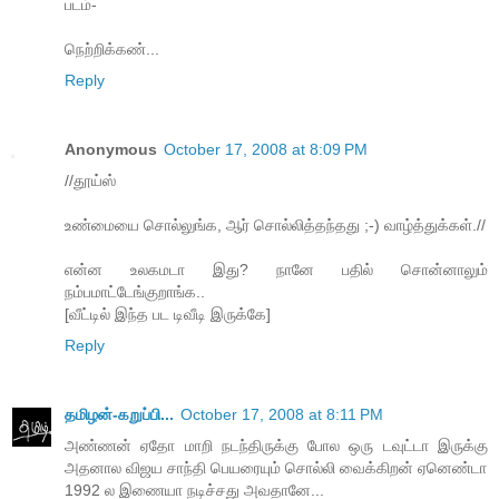
படம்-
நெற்றிக்கண்...
Reply
Anonymous
October 17, 2008 at 8:09 PM
//தூய்ஸ்
உண்மையை சொல்லுங்க, ஆர் சொல்லித்தந்தது ;-) வாழ்த்துக்கள்.//
என்ன உலகமடா இது? நானே பதில் சொன்னாலும்
நம்பமாட்டேங்குறாங்க..
[வீட்டில் இந்த பட டிவீடி இருக்கே]
Reply
தமிழன்-கறுப்பி...
October 17, 2008 at 8:11 PM
அண்ணன் ஏதோ மாறி நடந்திருக்கு போல ஒரு டவுட்டா இருக்கு
அதனால விஜய சாந்தி பெயரையும் சொல்லி வைக்கிறன் ஏனெண்டா
1992 ல இணையா நடிச்சது அவதானே...