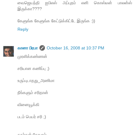
வைஜெயந்தி ஐபிஎஸ் அப்புறம் எனி கொஸ்டீன் பாலன்ஸ்
இருக்கா????
கேளுங்க கேளுங்க கேட்டுக்கிட்டே இருங்க :))
Reply
கானா பிரபா
October 16, 2008 at 10:37 PM
முரளிக்கண்ணன்
சரியான கணிப்பு ;)
உருப்புடாதது_அணிமா
நீங்களும் சரிதான்
வினையூக்கி
படம் பெயர் சரி ;)
சுதர்சன் கோபால்