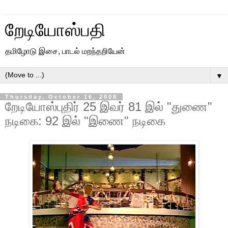
றேடியோஸ்பதி
தமிழோடு இசை, பாடல் மறந்தறியேன்
▼
Thursday, October 16, 2008
றேடியோஸ்புதிர் 25 இவர் 81 இல் "துணை"
நடிகை: 92 இல் "இணை" நடிகை