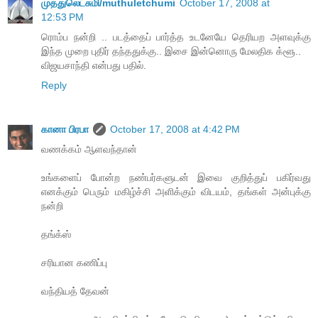
முத்துலெட்சுமி/muthuletchumi
October 17, 2008 at
12:53 PM
ரொம்ப நன்றி .. படத்தைப் பார்த்த உடனேயே தெரியற அளவுக்கு
இந்த முறை புதிர் தந்ததுக்கு.. இசை இன்னொரு மேலதிக க்ளூ..
விஜயசாந்தி என்பது பதில்.
Reply
கானா பிரபா
October 17, 2008 at 4:42 PM
வணக்கம் ஆளவந்தான்
உங்களைப் போன்ற நண்பர்களுடன் இவை குறித்துப் பகிர்வது
எனக்கும் பெரும் மகிழ்ச்சி அளிக்கும் விடயம், தங்கள் அன்புக்கு
நன்றி
தங்க்ஸ்
சரியான கணிப்பு
வந்தியத் தேவன்