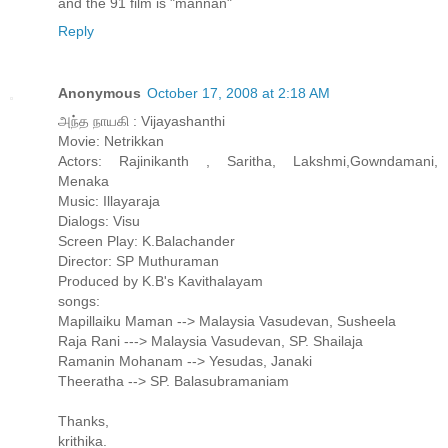
and the 91 film is "mannan"
Reply
Anonymous
October 17, 2008 at 2:18 AM
அந்த நாயகி : Vijayashanthi
Movie: Netrikkan
Actors: Rajinikanth , Saritha, Lakshmi,Gowndamani,
Menaka
Music: Illayaraja
Dialogs: Visu
Screen Play: K.Balachander
Director: SP Muthuraman
Produced by K.B's Kavithalayam
songs:
Mapillaiku Maman --> Malaysia Vasudevan, Susheela
Raja Rani ---> Malaysia Vasudevan, SP. Shailaja
Ramanin Mohanam --> Yesudas, Janaki
Theeratha --> SP. Balasubramaniam
Thanks,
krithika.