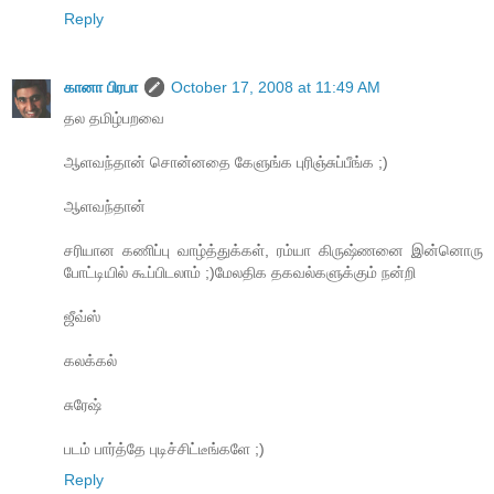
Reply
கானா பிரபா
October 17, 2008 at 11:49 AM
தல‌ தமிழ்பறவை
ஆளவந்தான் சொன்னதை கேளுங்க புரிஞ்சுப்பீங்க ;‍)
ஆளவந்தான்
சரியான கணிப்பு வாழ்த்துக்கள், ரம்யா கிருஷ்ணனை இன்னொரு
போட்டியில் கூப்பிடலாம் ;‍)மேலதிக தகவல்களுக்கும் நன்றி
ஜீவ்ஸ்
கலக்கல்
சுரேஷ்
படம் பார்த்தே புடிச்சிட்டீங்களே ;‍)
Reply