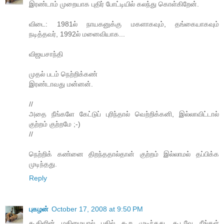
இரண்டாம் முறையாக புதிர் போட்டியில் கலந்து கொள்கிறேன்.
விடை: 1981ல் நாயகனுக்கு மகளாகவும், தங்கையாகவும்
நடித்தவர், 1992ல் மனைவியாக...
விஜயசாந்தி
முதல் படம் நெற்றிக்கண்
இரண்டாவது மன்னன்.
//
அதை நீங்களே கேட்டுப் புரிந்தால் வெற்றிக்கனி, இல்லாவிட்டால்
குற்றம் குற்றமே ;-)
//
நெற்றிக் கண்னை திறந்ததால்தான் குற்றம் இல்லாமல் தப்பிக்க
முடிந்தது.
Reply
புகழன்
October 17, 2008 at 9:50 PM
கூகிளின் மகிமையால் பதில் கூற முடிந்தது. கூடவே நீங்கள்