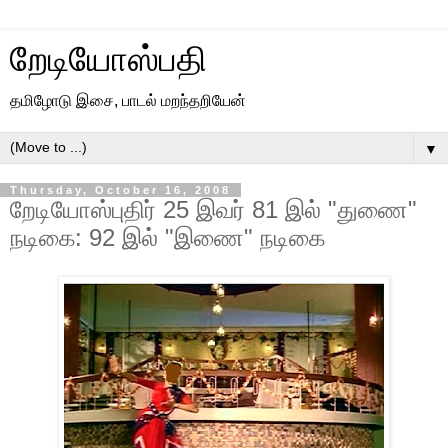
றேடியோஸ்பதி
தமிழோடு இசை, பாடல் மறந்தறியேன்
▼
Thursday, October 16, 2008
றேடியோஸ்புதிர் 25 இவர் 81 இல் "துணை"
நடிகை: 92 இல் "இணை" நடிகை