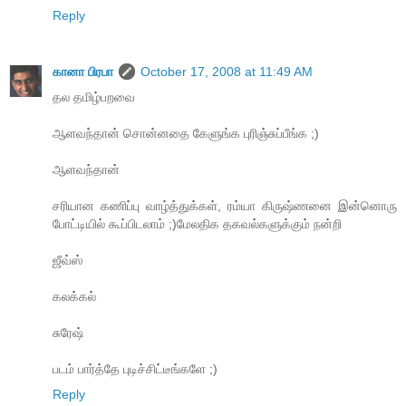
Reply
கானா பிரபா
October 17, 2008 at 11:49 AM
தல‌ தமிழ்பறவை
ஆளவந்தான் சொன்னதை கேளுங்க புரிஞ்சுப்பீங்க ;‍)
ஆளவந்தான்
சரியான கணிப்பு வாழ்த்துக்கள், ரம்யா கிருஷ்ணனை இன்னொரு
போட்டியில் கூப்பிடலாம் ;‍)மேலதிக தகவல்களுக்கும் நன்றி
ஜீவ்ஸ்
கலக்கல்
சுரேஷ்
படம் பார்த்தே புடிச்சிட்டீங்களே ;‍)
Reply