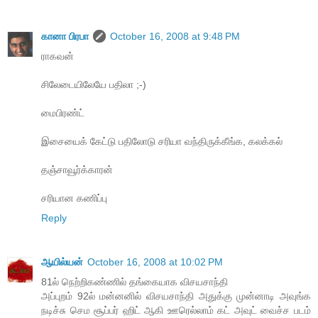
கானா பிரபா
October 16, 2008 at 9:48 PM
ராகவன்
சிலேடையிலேயே பதிலா ;-)
மைபிரண்ட்
இசையைக் கேட்டு பதிலோடு சரியா வந்திருக்கீங்க, கலக்கல்
தஞ்சாவூர்க்காரன்
சரியான கணிப்பு
Reply
ஆயில்யன்
October 16, 2008 at 10:02 PM
81ல் நெற்றிகண்ணில் தங்கையாக விசயசாந்தி
அப்புறம் 92ல் மன்னனில் விசயசாந்தி அதுக்கு முன்னாடி அவுங்க
நடிச்சு செம சூப்பர் ஹிட் ஆகி ஊரெல்லாம் கட் அவுட் வைச்ச படம்