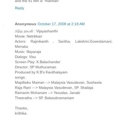
and the 91 film is "mannan"
Reply
Anonymous
October 17, 2008 at 2:18 AM
அந்த நாயகி : Vijayashanthi
Movie: Netrikkan
Actors: Rajinikanth , Saritha, Lakshmi,Gowndamani,
Menaka
Music: Illayaraja
Dialogs: Visu
Screen Play: K.Balachander
Director: SP Muthuraman
Produced by K.B's Kavithalayam
songs:
Mapillaiku Maman --> Malaysia Vasudevan, Susheela
Raja Rani ---> Malaysia Vasudevan, SP. Shailaja
Ramanin Mohanam --> Yesudas, Janaki
Theeratha --> SP. Balasubramaniam
Thanks,
krithika.