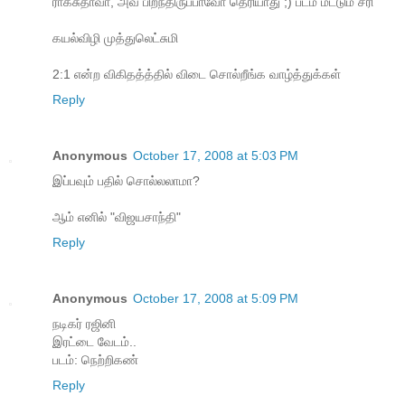
ராகசுதாவா, அவ பிறந்திருப்பாவோ தெரியாது ;‍) படம் மட்டும் சரி
கயல்விழி முத்துலெட்சுமி
2:1 என்ற விகிதத்த்தில் விடை சொல்றீங்க வாழ்த்துக்கள்
Reply
Anonymous
October 17, 2008 at 5:03 PM
இப்பவும் பதில் சொல்லலாமா?
ஆம் எனில் "விஜயசாந்தி"
Reply
Anonymous
October 17, 2008 at 5:09 PM
நடிகர் ரஜினி
இரட்டை வேடம்..
படம்: நெற்றிகண்
Reply