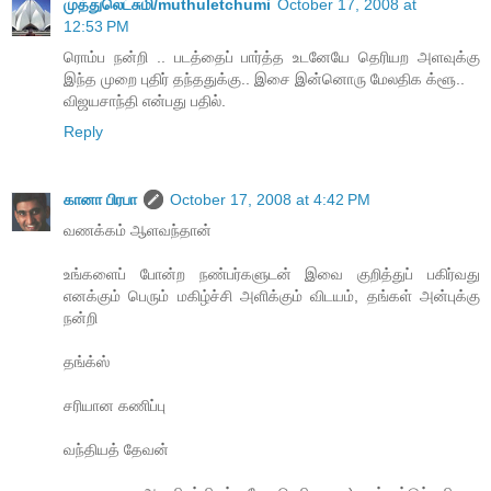
முத்துலெட்சுமி/muthuletchumi
October 17, 2008 at
12:53 PM
ரொம்ப நன்றி .. படத்தைப் பார்த்த உடனேயே தெரியற அளவுக்கு
இந்த முறை புதிர் தந்ததுக்கு.. இசை இன்னொரு மேலதிக க்ளூ..
விஜயசாந்தி என்பது பதில்.
Reply
கானா பிரபா
October 17, 2008 at 4:42 PM
வணக்கம் ஆளவந்தான்
உங்களைப் போன்ற நண்பர்களுடன் இவை குறித்துப் பகிர்வது
எனக்கும் பெரும் மகிழ்ச்சி அளிக்கும் விடயம், தங்கள் அன்புக்கு
நன்றி
தங்க்ஸ்
சரியான கணிப்பு
வந்தியத் தேவன்