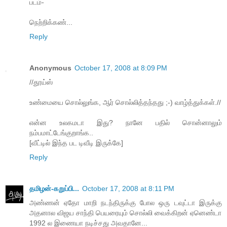
படம்-
நெற்றிக்கண்...
Reply
Anonymous
October 17, 2008 at 8:09 PM
//தூய்ஸ்
உண்மையை சொல்லுங்க, ஆர் சொல்லித்தந்தது ;-) வாழ்த்துக்கள்.//
என்ன உலகமடா இது? நானே பதில் சொன்னாலும்
நம்பமாட்டேங்குறாங்க..
[வீட்டில் இந்த பட டிவீடி இருக்கே]
Reply
தமிழன்-கறுப்பி...
October 17, 2008 at 8:11 PM
அண்ணன் ஏதோ மாறி நடந்திருக்கு போல ஒரு டவுட்டா இருக்கு
அதனால விஜய சாந்தி பெயரையும் சொல்லி வைக்கிறன் ஏனெண்டா
1992 ல இணையா நடிச்சது அவதானே...