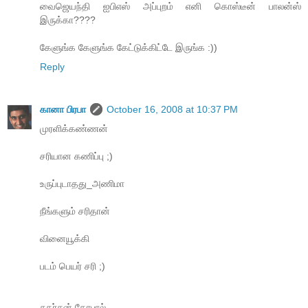
வைஜெயந்தி ஐபிஎஸ் அப்புறம் எனி கொஸ்டீன் பாலன்ஸ்
இருக்கா????
கேளுங்க கேளுங்க கேட்டுக்கிட்டே இருங்க :))
Reply
கானா பிரபா
October 16, 2008 at 10:37 PM
முரளிக்கண்ணன்
சரியான கணிப்பு ;)
உருப்புடாதது_அணிமா
நீங்களும் சரிதான்
வினையூக்கி
படம் பெயர் சரி ;)
சுதர்சன் கோபால்