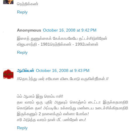
நெற்றிக்கண்
Reply
Anonymous
October 16, 2008 at 9:42 PM
இசைத் துணுக்கைக் கேக்காமலேயே தட்டச்சிடுகிறேன்
விஜயசாந்தி - 1981நெற்றிக்கண் - 1992மன்னன்
Reply
ஆயில்யன்
October 16, 2008 at 9:43 PM
//தொடர்ந்து பலர் சரியான விடையோடு வருகின்றீர்கள்.//
ம்ம் ஆமாம் இது ரொம்ப ஈசி!
தல வாரம் ஒரு புதிர் அதுவும் கொஞ்சம் டைட்டா இருக்கறமாதிரி
கொடுங்க தல! அப்படியே உக்காந்து மண்டைய உடைச்சிக்கிறமாதிரி
இருக்கணும் 2 நாளைக்கும் என்னா போங்க!
சரி அடுத்த வாரம் நான் மீட் பண்றேன் பை!
Reply