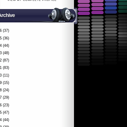
Archive
6
(37)
5
(36)
4
(44)
3
(48)
2
(87)
1
(83)
0
(11)
9
(15)
8
(24)
7
(29)
6
(23)
5
(47)
4
(44)