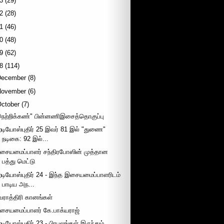
3
(29)
2
(28)
1
(46)
0
(48)
9
(62)
8
(114)
December
(8)
November
(6)
October
(7)
நெற்றிக்கண்" பின்னணிஇசைத்தொகுப்பு
ேடியோஸ்புதிர் 25 இவர் 81 இல் "துணை"
நடிகை: 92 இல்...
சையமைப்பாளர் சந்திரபோஸின் முத்தான
பத்து மெட்டு
ேடியோஸ்புதிர் 24 - இந்த இசையமைப்பாளரிடம்
பாடிய அந...
வராத்திரி கானங்கள்
சையமைப்பாளர் கே.பாக்யராஜ்
ேடியோஸ்புதிர் 23 - பிரபலங்கள் இருந்தும்