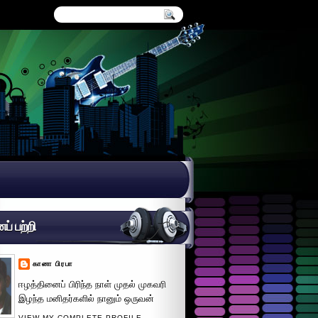
் பற்றி
கானா பிரபா
ஈழத்தினைப் பிரிந்த நாள் முதல் முகவரி
இழந்த மனிதர்களில் நானும் ஒருவன்
VIEW MY COMPLETE PROFILE