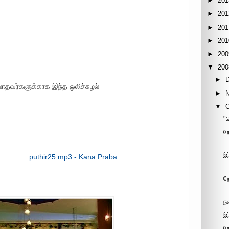
►
201
►
201
►
201
►
201
►
200
▼
200
►
லாதவர்களுக்காக இந்த ஒலிச்சுழல்
►
▼
"
ற
இ
puthir25.mp3 - Kana Praba
ற
ந
இ
ற