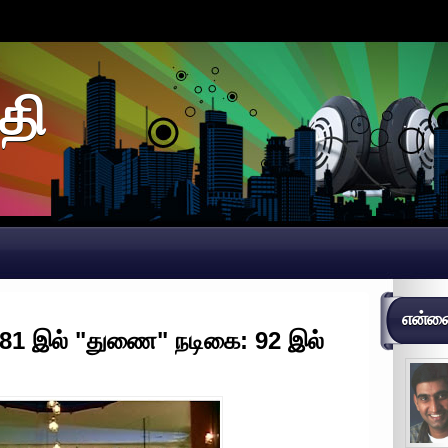
தி
என்னைப
் 81 இல் "துணை" நடிகை: 92 இல்