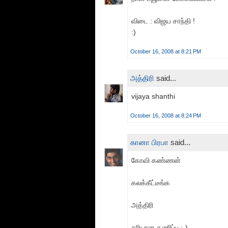
விடை : விஜய சாந்தி !
:)
October 16, 2008 at 8:21 PM
அத்திரி
said...
vijaya shanthi
October 16, 2008 at 8:24 PM
கானா பிரபா
said...
கோவி கண்ணன்
கலக்கீட்டீங்க
அத்திரி
சரியான கணிப்பு ;-)