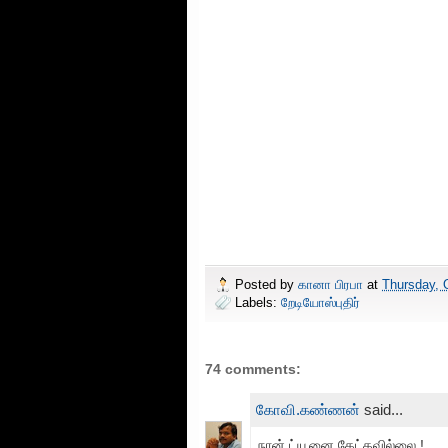
Posted by
கானா பிரபா
at
Thursday, 
Labels:
றேடியோஸ்புதிர்
74 comments:
கோவி.கண்ணன்
said...
நான் ட்யூனை கேட்கவில்லை !