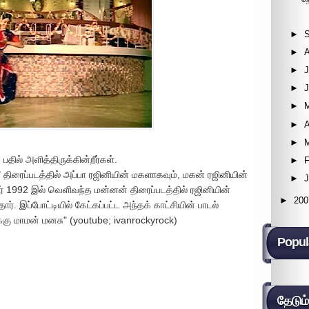
►
►
►
J
►
►
►
A
►
தில் அளித்திருக்கின்றீர்கள்.
►
F
திரைப்படத்தில் அப்பா ரஜினியின் மகளாகவும், மகன் ரஜினியின்
►
னர் 1992 இல் வெளிவந்த மன்னன் திரைப்படத்தில் ரஜினியின்
►
200
ார். இப்போட்டியில் கேட்கப்பட்ட அந்தக் காட்சியின் பாடல்
ைக்கு மாமன் மனசு" (youtube; ivanrockyrock)
Popul
தேடும