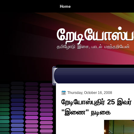
Home
றேடியோஸ்ப
தமிழோடு இசை, பாடல் மறந்தறியேன்
Thursday, October 16, 2008
றேடியோஸ்புதிர் 25 இவர
"இணை" நடிகை