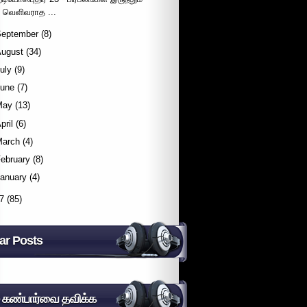
வெளிவராத ...
September
(8)
August
(34)
uly
(9)
June
(7)
May
(13)
pril
(6)
March
(4)
ebruary
(8)
January
(4)
7
(85)
ar Posts
் கண்பார்வை தவிக்க