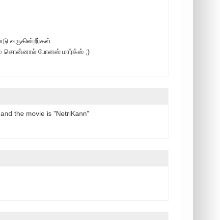
ு வருகின்றீர்கள்.
் சொன்னால் போனஸ் மார்க்ஸ் ;)
 and the movie is "NetriKann"