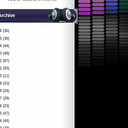
Archive
6
(36)
5
(36)
4
(44)
3
(48)
2
(87)
1
(83)
0
(11)
9
(15)
8
(24)
7
(29)
6
(23)
5
(47)
4
(44)