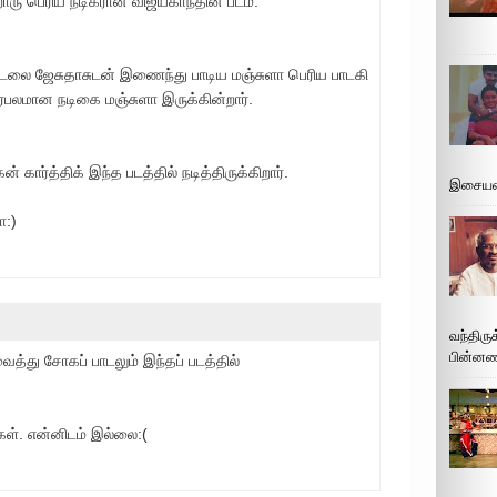
ொரு பெரிய நடிகரான விஜயகாந்தின் படம்.
டலை ஜேசுதாசுடன் இணைந்து பாடிய மஞ்சுளா பெரிய பாடகி
ிரபலமான நடிகை மஞ்சுளா இருக்கின்றார்.
 கார்த்திக் இந்த படத்தில் நடித்திருக்கிறார்.
இசையமை
ா:)
வந்திரு
பின்னணி
ைத்து சோகப் பாடலும் இந்தப் படத்தில்
கள். என்னிடம் இல்லை:(