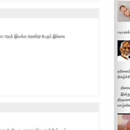
படியளக
ஆனா அவர் இவங்க ரெண்டு பேரும் இல்லை
தரிசனம
நிகழ்ச்
திரைய
இன்று
திருமண 
வாழ்வின