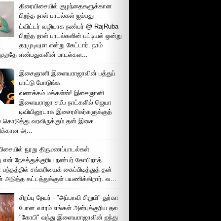
திரையிசையில் குழந்தைகளுக்கான
பிறந்த நாள் பாடல்கள் ஐம்பது
ட்விட்டர் வழியாக நண்பர் @ RajRuba
பிறந்த நாள் பாடல்களின் பட்டியல் ஒன்று
தரமுடியுமா என்று கேட்டார். நாம்
்குறதே எண்பதுகளின் பாடல்கள...
இசைஞானி இளையராஜாவின் பத்துப்
பாட்டு போடுங்க
வணக்கம் மக்கள்ஸ்! இசைஞானி
இளையராஜா சமீப நாட்களில் ஜெயா
டிவியினூடாக இசைரசிகர்களுக்குத்
் கொடுத்து வரவிருக்கும் தன் இசை
சிக்கான அ...
ிசையில் நூறு திருமணப்பாடல்கள்
 என் நேசத்துக்குரிய நண்பர் கோபிநாத்
பந்தத்தில் சங்கரியைக் கைப்பிடித்துத் தன்
் அடுத்த கட்டத்துக்குள் பயணிக்கிறார். வ...
சிறப்பு நேயர் - "அப்பாவி சிறுமி" துர்கா
போன வாரம் எங்கள் அன்புக்குரிய தல
"கோபி" வந்து இளையராஜாவின் ஐந்து