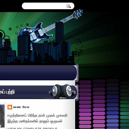
் பற்றி
கானா பிரபா
ஈழத்தினைப் பிரிந்த நாள் முதல் முகவரி
இழந்த மனிதர்களில் நானும் ஒருவன்
VIEW MY COMPLETE PROFILE