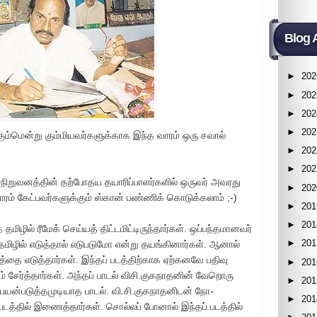
Blog 
►
202
►
202
►
202
►
202
கும்மென்று கும்மியவர்களுக்காக இந்த வாரம் ஒரு சவால்
►
202
►
202
த நிறுவனத்தின் தற்போதய தயாரிப்பாளர்களில் ஒருவர் அவரது
►
202
் கேட்பவர்களுக்கும் ஸ்கான் பண்ணிக் கொடுக்கலாம் ;-)
►
201
►
201
மிழில் ரீமேக் செய்யத் திட்டமிட்டிருந்தார்கள். ஒப்பந்தமானவர்
►
201
மிழில் எடுத்தால் எடுபடுமோ என்று தயங்கினார்கள். ஆனால்
த்தை எடுத்தார்கள். இந்தப் படத்திற்காக ஏற்கனவே பதிவு
►
201
ேர்த்தார்கள். அந்தப் பாடல் விசி.குகநாதனின் வேறொரு
►
201
யன்படுத்தமுடியாத பாடல். வி.சி.குகநாதனிடன் நோ-
►
201
் படத்தில் இணைத்தார்கள். சொல்லப் போனால் இந்தப் படத்தில்