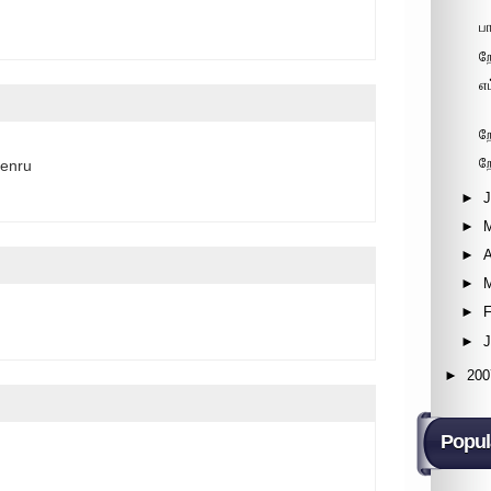
ப
ற
எ
ற
ற
 enru
►
►
►
A
►
►
F
►
►
200
Popul