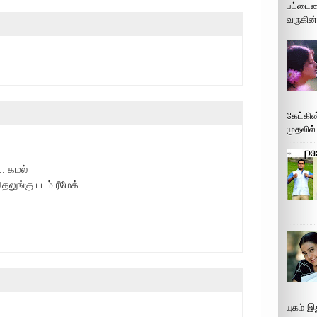
பட்டைய
வருகின்
கேட்கின
முதலில்
.. கமல்
லுங்கு படம் ரீமேக்.
யுகம் 