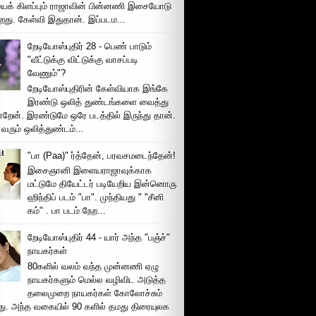
ைக் கிளப்பும் ராஜாவின் பின்னணி இசையோடு
றது. கேள்வி இதுதான். இப்படம...
றேடியோஸ்புதிர் 28 - பெண் பாடும்
"வீட்டுக்கு விட்டுக்கு வாசப்படி
வேணும்"?
றேடியோஸ்புதிரின் கேள்வியாக இங்கே
இரண்டு ஒலித் துண்டங்களை வைத்து
்றேன். இரண்டுமே ஒரே படத்தில் இருந்து தான்.
 வரும் ஒலித்துண்டம்...
"பா (Paa)" ர்த்தேன், பரவசமடைந்தேன்!
இசைஞானி இளையராஜாவுக்காக
மட்டுமே தியேட்டர் படியேறிய இன்னொரு
ஹிந்திப் படம் "பா". முந்தியது " "சீனி
கம்" . பா படம் நேற...
றேடியோஸ்புதிர் 44 - யார் அந்த "பஞ்ச்"
நாயகர்கள்
80களில் வலம் வந்த முன்னணி ஏழு
நாயகர்களும் மெல்ல வழிவிட அடுத்த
தலைமுறை நாயகர்கள் கோலோச்சும்
இது. அந்த வகையில் 90 களில் தமது திரையுலக