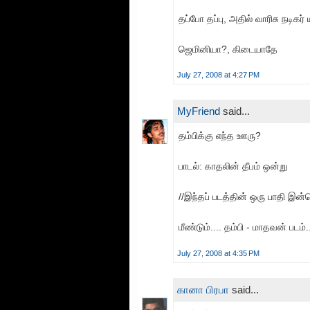
தப்போ தப்பு, அதில் வாரிசு நடிகர் 
ஜெமினியா?, கிடையாதே
July 27, 2008 at 4:27 PM
MyFriend
said...
தம்பிக்கு எந்த ஊரு?
பாடல்: காதலின் தீபம் ஒன்று
//இந்தப் படத்தின் ஒரு பாதி இன
மீண்டும்.... தம்பி - மாதவன் படம்..
July 27, 2008 at 4:35 PM
கானா பிரபா
said...