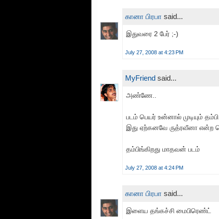
கானா பிரபா
said...
இதுவரை 2 பேர் ;-)
July 27, 2008 at 4:23 PM
MyFriend
said...
அண்ணே..
படம் பெயர் உன்னால் முடியும் தம்பி
இது ஏற்கனவே ருத்ரவீனா என்ற தெ
தம்பிங்கிறது மாதவன் படம்
July 27, 2008 at 4:24 PM
கானா பிரபா
said...
இளைய தங்கச்சி மைபிரெண்ட்