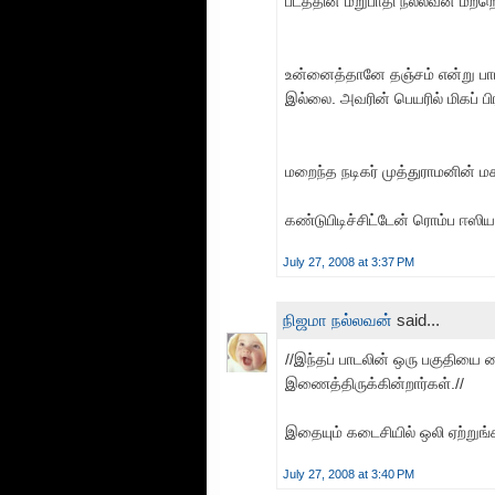
படத்தின் மறுபாதி நல்லவன் மற்ற
உன்னைத்தானே தஞ்சம் என்று பா
இல்லை. அவரின் பெயரில் மிகப் ப
மறைந்த நடிகர் முத்துராமனின் மகன்
கண்டுபிடிச்சிட்டேன் ரொம்ப ஈஸிய
July 27, 2008 at 3:37 PM
நிஜமா நல்லவன்
said...
//இந்தப் பாடலின் ஒரு பகுதியை வ
இணைத்திருக்கின்றார்கள்.//
இதையும் கடைசியில் ஒலி ஏற்றுங்
July 27, 2008 at 3:40 PM