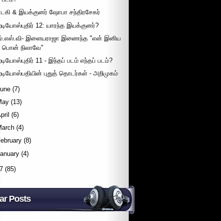
ாடகி & இயக்குனர் ஷோபா சந்திரசேகர்
ேடியோஸ்புதிர் 12: யாரந்த இயக்குனர்?
ம்.எஸ்.வி- இளையராஜா இணைந்த "என் இனிய
பொன் நிலாவே"
ேடியோஸ்புதிர் 11 - இந்தப் படம் எந்தப் படம்?
ேடியோஸ்பதியின் புதுத் தொடர்கள் - அறிமுகம்
June
(7)
May
(13)
pril
(6)
March
(4)
ebruary
(8)
January
(4)
7
(85)
ar Posts