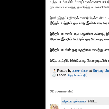
வந்த பாடல்களில் மிகவும் கலக்கலான பாட்டு
நாயகனை வைத்து தயாரித்த படங்களிலேயே என
இனி இந்தப் புதிரைக் கண்டுபிடிக்க சில உபகு
இந்தப் படத்தின் ஒரு பாதி இன்னொரு பிரப
இந்தப் பாடலைப் பாடிய ஆண்பாடகரோடு, இ
ஆனால் இவரின் பெயரில் ஒரு பிரபல நடிகை மு
இந்தப் பாடலின் ஒரு பகுதியை வைத்து சோகப
இதே படத்தில் இன்னொரு பிரபல நடிகரின் வாரி
Posted by
கானா பிரபா
at
Sunday, Ju
Labels:
றேடியோஸ்புதிர்
32 comments:
நிஜமா நல்லவன்
said...