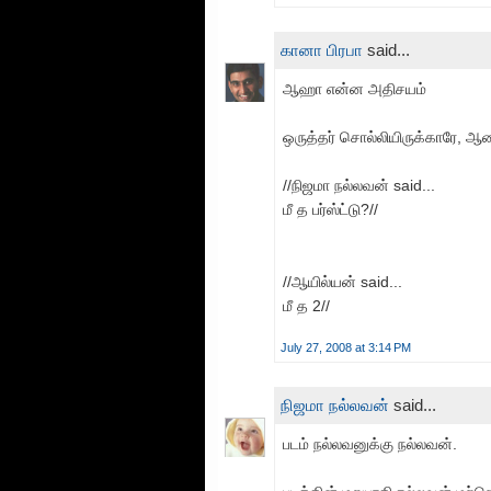
கானா பிரபா
said...
ஆஹா என்ன அதிசயம்
ஒருத்தர் சொல்லியிருக்காரே, 
//நிஜமா நல்லவன் said...
மீ த பர்ஸ்ட்டு?//
//ஆயில்யன் said...
மீ த 2//
July 27, 2008 at 3:14 PM
நிஜமா நல்லவன்
said...
படம் நல்லவனுக்கு நல்லவன்.