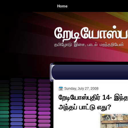
Home
றேடியோஸ்ப
தமிழோடு இசை, பாடல் மறந்தறியேன்
Sunday, July 27, 2008
றேடியோஸ்புதிர் 14- இந
அந்தப் பாட்டு எது?