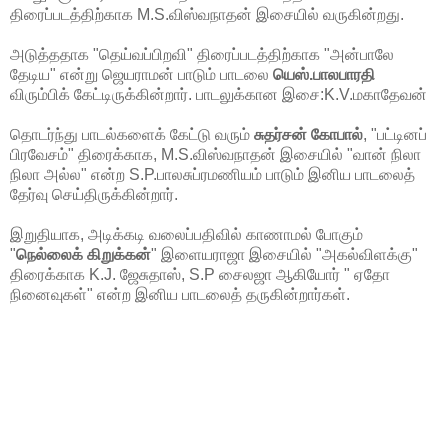
திரைப்படத்திற்காக M.S.விஸ்வநாதன் இசையில் வருகின்றது.
அடுத்ததாக "தெய்வப்பிறவி" திரைப்படத்திற்காக "அன்பாலே
தேடிய" என்று ஜெயராமன் பாடும் பாடலை
யெஸ்.பாலபாரதி
விரும்பிக் கேட்டிருக்கின்றார். பாடலுக்கான இசை:K.V.மகாதேவன்
தொடர்ந்து பாடல்களைக் கேட்டு வரும்
சுதர்சன் கோபால்
, "பட்டினப்
பிரவேசம்" திரைக்காக, M.S.விஸ்வநாதன் இசையில் "வான் நிலா
நிலா அல்ல" என்ற S.P.பாலசுப்ரமணியம் பாடும் இனிய பாடலைத்
தேர்வு செய்திருக்கின்றார்.
இறுதியாக, அடிக்கடி வலைப்பதிவில் காணாமல் போகும்
"
நெல்லைக் கிறுக்கன்
" இளையராஜா இசையில் "அகல்விளக்கு"
திரைக்காக K.J. ஜேசுதாஸ், S.P சைலஜா ஆகியோர் " ஏதோ
நினைவுகள்" என்ற இனிய பாடலைத் தருகின்றார்கள்.