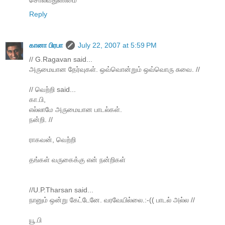
சொல்வதுண்மை'
Reply
கானா பிரபா
July 22, 2007 at 5:59 PM
// G.Ragavan said...
அருமையான தேர்வுகள். ஒவ்வொன்றும் ஒவ்வொரு சுவை. //
// வெற்றி said...
கா.பி,
எல்லாமே அருமையான பாடல்கள்.
நன்றி. //
ராகவன், வெற்றி
தங்கள் வருகைக்கு என் நன்றிகள்
//U.P.Tharsan said...
நானும் ஒன்று கேட்டேனே. வரவேயில்லை.:-(( பாடல் அல்ல //
யூ.பி