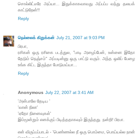
சொல்லிட்டீரே அய்யா... இதுக்காகவாவது அப்பப்ப வந்து தலயக்
காட்டுறேன்!!
Reply
நெல்லைக் கிறுக்கன்
July 21, 2007 at 9:03 PM
பிரபா,
ரசிகன் ஒரு ரசிகை படத்துல, "பாடி அழைப்பேன், உன்னை இதோ
தேடும் நெஞ்சம்" அப்படின்னு ஒரு பாட்டு வரும். அந்த ஒலிப் பேழை
உங்க கிட்ட இருந்தா போடுமய்யா...
Reply
Anonymous
July 22, 2007 at 3:41 AM
'அன்பாலே தேடிய '
'வான் நிலா'
'ஏதோ நினைவுகள்'
இம்மூன்றும் எனக்குப் பிடித்ததாகவும் இருந்தது. நன்றி! பிரபா.
என் விருப்பப்பாடல் - 'பெண்ணல்ல நீ ஒரு பொம்மை, பொய்யல்ல நான்