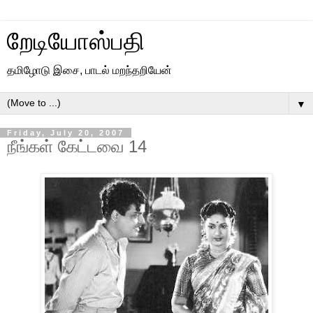
றேடியோஸ்பதி
தமிழோடு இசை, பாடல் மறந்தறியேன்
▼
Friday, July 20, 2007
நீங்கள் கேட்டவை 14