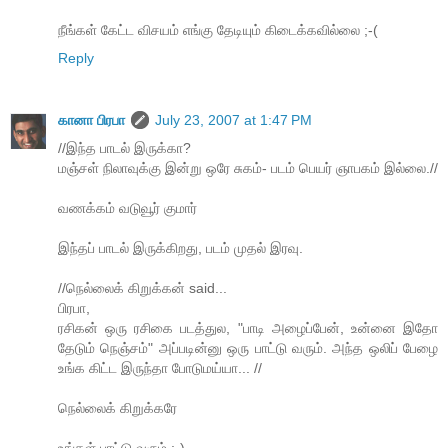
நீங்கள் கேட்ட விசயம் எங்கு தேடியும் கிடைக்கவில்லை ;-(
Reply
கானா பிரபா
July 23, 2007 at 1:47 PM
//இந்த பாடல் இருக்கா?
மஞ்சள் நிலாவுக்கு இன்று ஒரே சுகம்- படம் பெயர் ஞாபகம் இல்லை.//
வணக்கம் வடுவூர் குமார்
இந்தப் பாடல் இருக்கிறது, படம் முதல் இரவு.
//நெல்லைக் கிறுக்கன் said...
பிரபா,
ரசிகன் ஒரு ரசிகை படத்துல, "பாடி அழைப்பேன், உன்னை இதோ
தேடும் நெஞ்சம்" அப்படின்னு ஒரு பாட்டு வரும். அந்த ஒலிப் பேழை
உங்க கிட்ட இருந்தா போடுமய்யா... //
நெல்லைக் கிறுக்கரே
உங்கள் பாட்டு வரும் ;-)