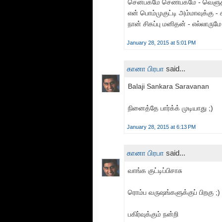
சென்பகமே செண்பகமே - வெளுத்து
என் பொம்முகுட்டி அம்மாவுக்க
நான் சிகப்பு மனிதன் - எல்லாரும
January 28, 2015 at 5:01 PM
கானா பிரபா
said...
Balaji Sankara Saravanan
நினைத்தே பார்க்க் முடியாது ;)
January 28, 2015 at 6:13 PM
கானா பிரபா
said...
வாங்க குட்டிப்பிசாசு
ரொம்ப வருஷங்களுக்குப் பிறகு ;)
பகிர்வுக்கும் நன்றி