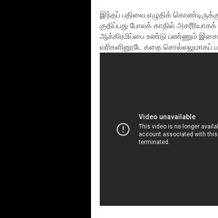
இந்தப் பதிவை எழுதிக் கொண்டிருக்
குதிப்பது போலக் காதில் அசரீரியாகக
ஆக்கிரமிப்பை உண்டு பண்ணும் இசையு
வரிகளினூடே கதை சொல்லலுமாகப் பயண