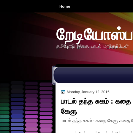
Home
றேடியோஸ்ப
தமிழோடு இசை, பாடல் மறந்தறியேன்
Monday, January 12, 2015
பாடல் தந்த சுகம் : க
கேளு
பாடல் தந்த சுகம் : கதை கேளு கத