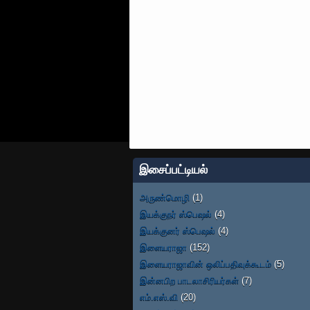
இசைப்பட்டியல்
அருண்மொழி
(1)
இயக்குநர் ஸ்பெஷல்
(4)
இயக்குனர் ஸ்பெஷல்
(4)
இளையராஜா
(152)
இளையராஜாவின் ஒலிப்பதிவுக்கூடம்
(5)
இன்னபிற பாடலாசிரியர்கள்
(7)
எம்.எஸ்.வி
(20)