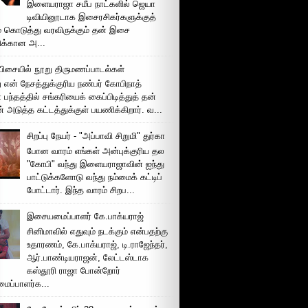
இளையராஜா சமீப நாட்களில் ஜெயா
டிவியினூடாக இசைரசிகர்களுக்குத்
் கொடுத்து வரவிருக்கும் தன் இசை
சிக்கான அ...
ிசையில் நூறு திருமணப்பாடல்கள்
 என் நேசத்துக்குரிய நண்பர் கோபிநாத்
பந்தத்தில் சங்கரியைக் கைப்பிடித்துத் தன்
் அடுத்த கட்டத்துக்குள் பயணிக்கிறார். வ...
சிறப்பு நேயர் - "அப்பாவி சிறுமி" துர்கா
போன வாரம் எங்கள் அன்புக்குரிய தல
"கோபி" வந்து இளையராஜாவின் ஐந்து
பாட்டுக்களோடு வந்து நம்மைக் கட்டிப்
போட்டார். இந்த வாரம் சிறப...
இசையமைப்பாளர் கே.பாக்யராஜ்
சினிமாவில் எதுவும் நடக்கும் என்பதற்கு
உதாரணம், கே.பாக்யராஜ், டி.ராஜேந்தர்,
ஆர்.பாண்டியராஜன், லேட்டஸ்டாக
கஸ்தூரி ராஜா போன்றோர்
ப்பாளர்க...