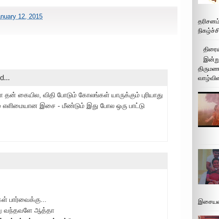
nuary 12, 2015
தரிசனம
நிகழ்ச்
திரைய
இன்று
திருமண 
d...
வாழ்வின
 தன் கையில, விதி போடும் கோலங்கள் யாருக்கும் புரியாது
ும் எளிமையான இசை - மீண்டும் இது போல ஒரு பாட்டு
கள் பார்வைக்கு...
இசையமை
்று வந்தவளே ஆத்தா