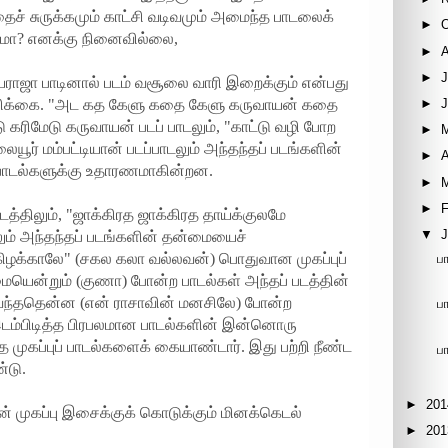
ச் சுருக்கமும் காட்சி வடிவமும் அமைந்த பாடலைக்
►
்போமா? எனக்கு நினைவில்லை,
►
►
J
ராஜா பாடினால் படம் வசூலை வாரி இறைக்கும் என்பது
►
நம்பிக்கை. "அட கத கேளு கதை கேளு கருவாயன் கதை
ரிமேடு கருவாயன் படப் பாடலும், "காட்டு வழி போற
►
் மம்பட்டியான் படப்பாடலும் அந்தந்தப் படங்களின்
►
A
 பாடல்களுக்கு உதாரணமாகின்றன.
►
►
F
டத்திலும், "ஜாக்கிரத ஜாக்கிரத தாய்க்குலமே
▼
லும் அந்தந்தப் படங்களின் தன்மையைச்
கிழக்காலே" (சகல கலா வல்லவன்) பொதுவான முகப்புப்
பா
ையென்றும் (குணா) போன்ற பாடல்கள் அந்தப் படத்தின்
 வந்ததென்ன (என் ராசாவின் மனசிலே) போன்ற
ப
இடம்பிடித்த பிரபலமான பாடல்களின் இன்னொரு
முகப்புப் பாடல்களைக் கையாண்டார். இது பற்றி நீண்ட
ப
ண்டு.
►
201
முகப்பு இசைக்குக் கொடுக்கும் மினக்கெடல்
►
201