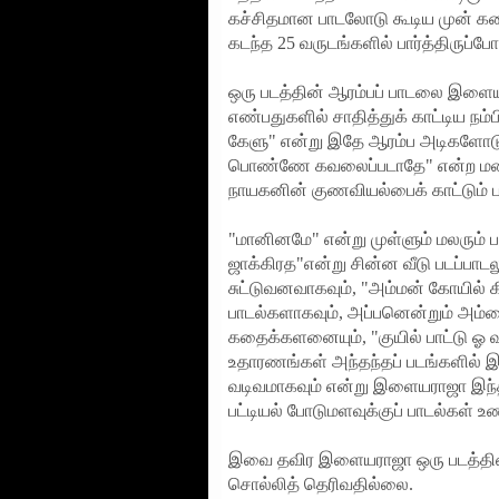
கச்சிதமான பாடலோடு கூடிய முன் கதை
கடந்த 25 வருடங்களில் பார்த்திருப
ஒரு படத்தின் ஆரம்பப் பாடலை இளைய
எண்பதுகளில் சாதித்துக் காட்டிய 
கேளு" என்று இதே ஆரம்ப அடிகளோடு க
பொண்ணே கவலைப்படாதே" என்ற மலையூர
நாயகனின் குணவியல்பைக் காட்டும்
"மானினமே" என்று முள்ளும் மலரும் ப
ஜாக்கிரத"என்று சின்ன வீடு படப்பாட
சுட்டுவனவாகவும், "அம்மன் கோயில் 
பாடல்களாகவும், அப்பனென்றும் அம்ம
கதைக்களனையும், "குயில் பாட்டு ஓ
உதாரணங்கள் அந்தந்தப் படங்களில் 
வடிவமாகவும் என்று இளையராஜா இந்த 
பட்டியல் போடுமளவுக்குப் பாடல்கள் உ
இவை தவிர இளையராஜா ஒரு படத்தின் 
சொல்லித் தெரிவதில்லை.