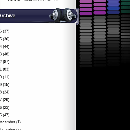
Archive
6
(37)
5
(36)
4
(44)
3
(48)
2
(87)
1
(83)
0
(11)
9
(15)
8
(24)
7
(29)
6
(23)
5
(47)
December
(1)
November
(2)