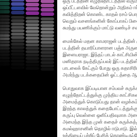
ஒரு படத்தின் எழுத்தோட்டத்தில் வரும
ஒப்பீட்டளவில் வேறொன்றும் அதிகம் ஈர்
கவித்திறன் கொண்ட காதல் ரசம் பொழி
வெறும் வசனங்களின் கோப்பாகப் பிண
சுமந்து பயணிக்கும் மாட்டு வண்டிச் ச
மைக்கேல் மதன காமராஜன் படத்தின் ம
படத்தின் தயாரிப்பாளரான பஞ்சு அ
இளையராஜா. இந்தப் பாடல் காட்சியின் ஆ
மனிதராக நடித்திருப்பவர் இப் படத்தின
பாடலைக் கேட்கும் போது ஒரு கதாசிரிய
அமர்ந்து படக்கதையின் ஓட்டத்தை ஆர
பொதுவாக இப்படியான சம்பவச் சுருக்
எழுத்தோட்டத்துக்கு முந்திய காட்
அமைத்துக் கொடுப்பது தான் வழக்கம்.
இறந்த காலத்துக் கதையோட்டத்துக்குப
கருப்பு வெள்ளை ஒளிப்பதிவுமாக அமைக்க
அமைந்த இந்த முன் கதைச் சுருக்கத
கமல்ஹாசனின் தொழில் ஈடுபாடு. இல்ல
உத்தியைப் பற்றிப் பேசிக் கொண்டிரு