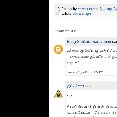
Posted by
கானா பிரபா
at
Monday, Ja
Labels:
இளையராஜா
6 comments:
Balaji Sankara Saravanan
sai
தந்தைக்கு தெரியாது தன் பிள்ளை
- கலங்க வைக்கும் வரிகள் மற்ற
வருமா ?
January 12, 2015 at 6:22 PM
குட்டிபிசாசு
said...
பிரபா,
மேலும் சில முகப்புப்பாடல்கள் தங்
தாலாட்டு பாடவா - சொந்தம் என