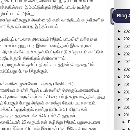
் முகப்புப் பாடல் என்ற வகையில் இந்தப் பாடல் போல
த்ததில்லை. இம்மட்டுக்கும் இந்தப் பாடல் உயர்ந்த
யும் பாடல் அன்று.
Blog 
ைந்த வரிகளும் அவற்றைத் தன் வாத்தியக் கருவிகளில்
வாரிக்கு ஒப்பானது இந்தப் பாடல்.
►
202
ுகப்புப் பாடலாக அமையும் இந்தப் பாடலின் வரிகளை
►
202
ருணாசலம் எழுத, பாடி இசையமைத்தவர் இசைஞானி
►
202
ரம்பத்தில் படச்சுருள் பெட்டியோடு சந்து படம் காட்டும்
►
202
் இயக்குநர் சிங்கிதம் சீனிவாசராவ்.
►
202
ர், ராஜாவின் ஒலிப்பதிவுக் கூடத்தின் மெத்தையில்
►
202
ம்பிப்பது போல இருக்கும்.
►
202
கங்களின் முன்னோட்டத்தை (flashback)
►
201
சிகளாகவோ அன்றி நிழல் படங்களின் தொகுப்புகளாகவோ
►
201
 ஆனால் பாருங்கள் காட்சி வடிவம் நிகழ்காலத்திலிருந்து
►
201
் போகும் போது அந்தக் காலத்து வேகப் பட நகர்வும்,
►
201
ப்பட்டிருக்கும். மூன்று நிமிடம் 51 விநாடிகள்
▼
201
்துக்கு எத்தனை மினக்கெடல்? அதுதான்
ாவிட்டால் 25 வருடங்கள் கழித்து இந்தப் புதுமையான
►
ப்போமா? இல்லாவிட்டால் இதற்குப் பின் இதே போல கன
►