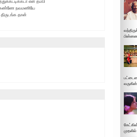
க்கட்டிக்கடா என் தம்பி
ு - கண்ணே நவமணியே
ே திருடங்க தான்
வந்திரு
பின்னணி
பட்டைய
வருகின்
கேட்கின
முதலில்