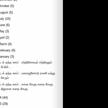
October
(5)
August
(5)
uly
(10)
June
(6)
May
(3)
pril
(2)
March
(4)
ebruary
(6)
January
(3)
டல் தந்த சுகம் : சந்திரிகையும் சந்திரனும்
பேரில்...
ாடல் தந்த சுகம் : மகராஜனோடு ராணி வந்து
சேரும்
ாடல் தந்த சுகம் : கதை கேளு கதை கேளு
நிஜமான கதை கேளு
4
(44)
3
(29)