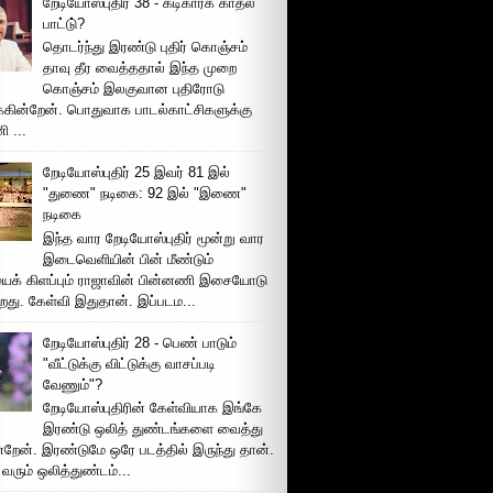
றேடியோஸ்புதிர் 38 - கடிகாரக் காதல்
பாட்டு்?
தொடர்ந்து இரண்டு புதிர் கொஞ்சம்
தாவு தீர வைத்ததால் இந்த முறை
கொஞ்சம் இலகுவான புதிரோடு
க்கின்றேன். பொதுவாக பாடல்காட்சிகளுக்கு
 ...
றேடியோஸ்புதிர் 25 இவர் 81 இல்
"துணை" நடிகை: 92 இல் "இணை"
நடிகை
இந்த வார றேடியோஸ்புதிர் மூன்று வார
இடைவெளியின் பின் மீண்டும்
ைக் கிளப்பும் ராஜாவின் பின்னணி இசையோடு
றது. கேள்வி இதுதான். இப்படம...
றேடியோஸ்புதிர் 28 - பெண் பாடும்
"வீட்டுக்கு விட்டுக்கு வாசப்படி
வேணும்"?
றேடியோஸ்புதிரின் கேள்வியாக இங்கே
இரண்டு ஒலித் துண்டங்களை வைத்து
்றேன். இரண்டுமே ஒரே படத்தில் இருந்து தான்.
 வரும் ஒலித்துண்டம்...