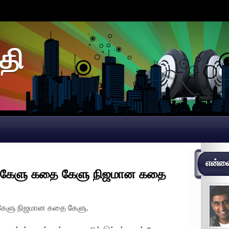
தி
என்னைப
தை கேளு கதை கேளு நிஜமான கதை
ை கேளு நிஜமான கதை கேளு.