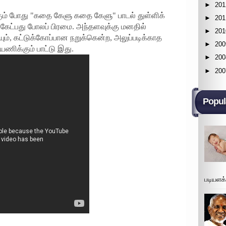
►
201
கும் போது "கதை கேளு கதை கேளு" பாடல் துள்ளிக்
►
201
் கேட்பது போலப் பிரமை. அந்தளவுக்கு மனதில்
►
201
ம், கட்டுக்கோப்பான நறுக்கென்ற, அலுப்படிக்காத
►
200
ிக்கும் பாட்டு இது.
►
200
►
200
Popul
படியளக