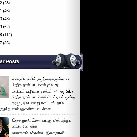
2
(28)
1
(46)
0
(48)
9
(62)
8
(114)
7
(85)
ar Posts
திரையிசையில் குழந்தைகளுக்கான
பிறந்த நாள் பாடல்கள் ஐம்பது
ட்விட்டர் வழியாக நண்பர் @ RajRuba
பிறந்த நாள் பாடல்களின் பட்டியல் ஒன்று
தரமுடியுமா என்று கேட்டார். நாம்
்குறதே எண்பதுகளின் பாடல்கள...
இசைஞானி இளையராஜாவின் பத்துப்
பாட்டு போடுங்க
வணக்கம் மக்கள்ஸ்! இசைஞானி