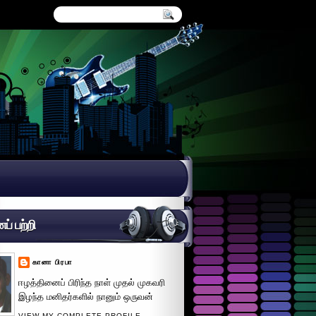
் பற்றி
கானா பிரபா
ஈழத்தினைப் பிரிந்த நாள் முதல் முகவரி
இழந்த மனிதர்களில் நானும் ஒருவன்
VIEW MY COMPLETE PROFILE