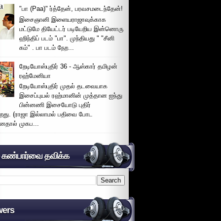
"பா (Paa)" ர்த்தேன், பரவசமடைந்தேன்!
இசைஞானி இளையராஜாவுக்காக
மட்டுமே தியேட்டர் படியேறிய இன்னொரு
ஹிந்திப் படம் "பா". முந்தியது " "சீனி
கம்" . பா படம் நேற...
றேடியோஸ்புதிர் 36 - ஆஸ்கார் தமிழன்
ரஹ்மேனியா
றேடியோஸ்புதிர் முதல் தடவையாக
இசைப்புயல் ரஹ்மானின் முத்தான ஐந்து
பின்னணி இசையோடு புதிர்
்றது. (ராஜா இல்லாமல் பதிவை போட
னதால் முகப...
் கண்பார்வை தவிக்க
wers