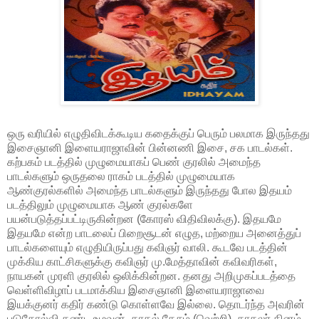
ஒரு வரியில் எழுதிவிடக்கூடிய கதைக்குப் பெரும் பலமாக இருந்தது
இசைஞானி இளையராஜாவின் பின்னணி இசை, சக பாடல்கள்.
கற்பகம் படத்தில் முழுமையாகப் பெண் குரலில் அமைந்த
பாடல்களும் ஒருதலை ராகம் படத்தில் முழுமையாக
ஆண்குரல்களில் அமைந்த பாடல்களும் இருந்தது போல இதயம்
படத்திலும் முழுமையாக ஆண் குரல்களே
பயன்படுத்தப்பட்டிருகின்றன (கோரஸ் விதிவிலக்கு). இதயமே
இதயமே என்ற பாடலைப் பிறைசூடன் எழுத, மற்றைய அனைத்துப்
பாடல்களையும் எழுதியிருப்பது கவிஞர் வாலி. கூடவே படத்தின்
முக்கிய காட்சிகளுக்கு கவிஞர் மு.மேத்தாவின் கவிவரிகள்,
நாயகன் முரளி குரலில் ஒலிக்கின்றன. தனது அறிமுகப்படத்தை
வெள்ளிவிழாப் படமாக்கிய இசைஞானி இளையராஜாவை
இயக்குனர் கதிர் கண்டு கொள்ளவே இல்லை. தொடர்ந்த அவரின்
படுதோல்வி கண்ட உழவன், காதல் தேசம் (வெற்றி), காதலர் தினம்,