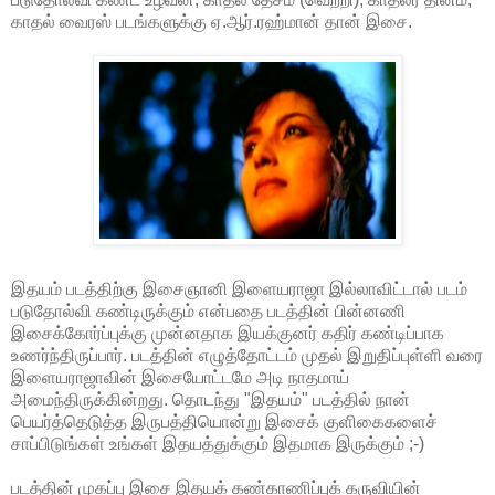
காதல் வைரஸ் படங்களுக்கு ஏ.ஆர்.ரஹ்மான் தான் இசை.
இதயம் படத்திற்கு இசைஞானி இளையராஜா இல்லாவிட்டால் படம்
படுதோல்வி கண்டிருக்கும் என்பதை படத்தின் பின்னணி
இசைக்கோர்ப்புக்கு முன்னதாக இயக்குனர் கதிர் கண்டிப்பாக
உணர்ந்திருப்பார். படத்தின் எழுத்தோட்டம் முதல் இறுதிப்புள்ளி வரை
இளையராஜாவின் இசையோட்டமே அடி நாதமாய்
அமைந்திருக்கின்றது. தொடந்து "இதயம்" படத்தில் நான்
பெயர்த்தெடுத்த இருபத்தியொன்று இசைக் குளிகைகளைச்
சாப்பிடுங்கள் உங்கள் இதயத்துக்கும் இதமாக இருக்கும் ;-)
படத்தின் முகப்பு இசை இதயக் கண்காணிப்புக் கருவியின்