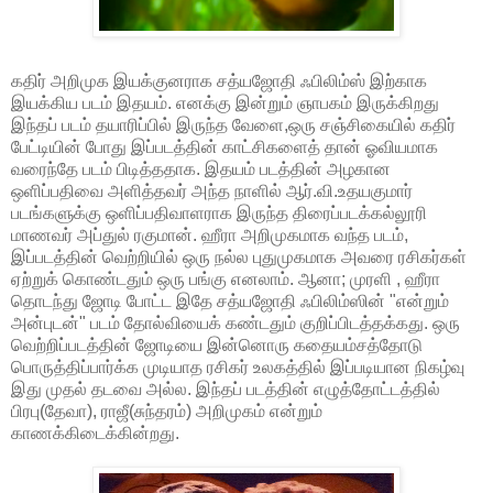
கதிர் அறிமுக இயக்குனராக சத்யஜோதி ஃபிலிம்ஸ் இற்காக
இயக்கிய படம் இதயம். எனக்கு இன்றும் ஞாபகம் இருக்கிறது
இந்தப் படம் தயாரிப்பில் இருந்த வேளை,ஒரு சஞ்சிகையில் கதிர்
பேட்டியின் போது இப்படத்தின் காட்சிகளைத் தான் ஓவியமாக
வரைந்தே படம் பிடித்ததாக. இதயம் படத்தின் அழகான
ஒளிப்பதிவை அளித்தவர் அந்த நாளில் ஆர்.வி.உதயகுமார்
படங்களுக்கு ஒளிப்பதிவாளராக இருந்த திரைப்படக்கல்லூரி
மாணவர் அப்துல் ரகுமான். ஹீரா அறிமுகமாக வந்த படம்,
இப்படத்தின் வெற்றியில் ஒரு நல்ல புதுமுகமாக அவரை ரசிகர்கள்
ஏற்றுக் கொண்டதும் ஒரு பங்கு எனலாம். ஆனா; முரளி , ஹீரா
தொடந்து ஜோடி போட்ட இதே சத்யஜோதி ஃபிலிம்ஸின் "என்றும்
அன்புடன்" படம் தோல்வியைக் கண்டதும் குறிப்பிடத்தக்கது. ஒரு
வெற்றிப்படத்தின் ஜோடியை இன்னொரு கதையம்சத்தோடு
பொருத்திப்பார்க்க முடியாத ரசிகர் உலகத்தில் இப்படியான நிகழ்வு
இது முதல் தடவை அல்ல. இந்தப் படத்தின் எழுத்தோட்டத்தில்
பிரபு(தேவா), ராஜீ(சுந்தரம்) அறிமுகம் என்றும்
காணக்கிடைக்கின்றது.