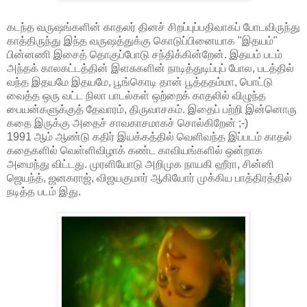
கடந்த வருஷங்களின் காதலர் தினச் சிறப்புப்பதிவாகப் போடவிருந்து
காத்திருந்து இந்த வருஷத்துக்கு கொடுப்பினையாக "இதயம்"
பின்னணி இசைத் தொகுப்போடு சந்திக்கின்றேன். இதயம் படம்
அந்தக் காலகட்டத்தின் இளசுகளின் நாடித்துடிப்புப் போல, படத்தில்
வந்த இதயமே இதயமே, பூங்கொடி தான் பூத்ததம்மா, பொட்டு
வைத்த ஒரு வட்ட நிலா பாடல்கள் ஒற்றைக் காதலில் விழுந்த
பையன்களுக்குத் தேவாரம், திருவாசகம். இதைப் பற்றி இன்னொரு
கதை இருக்கு அதைச் சாவகாசமாகச் சொல்கிறேன் ;-)
1991 ஆம் ஆண்டு கதிர் இயக்கத்தில் வெளிவந்த இப்படம் காதல்
கதைகளில் வெள்ளிவிழாக் கண்ட காவியங்களில் ஒன்றாக
அமைந்து விட்டது. முரளியோடு அறிமுக நாயகி ஹீரா, சின்னி
ஜெயந்த், ஜனகராஜ், விஜயகுமார் ஆகியோர் முக்கிய பாத்திரத்தில்
நடித்த படம் இது.