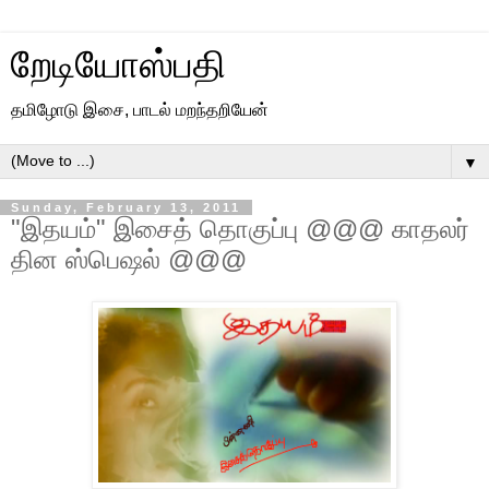
றேடியோஸ்பதி
தமிழோடு இசை, பாடல் மறந்தறியேன்
▼
Sunday, February 13, 2011
"இதயம்" இசைத் தொகுப்பு @@@ காதலர்
தின ஸ்பெஷல் @@@