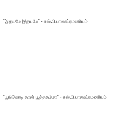
"இதயமே இதயமே" - எஸ்.பி.பாலசுப்ரமணியம்
"பூங்கொடி தான் பூத்ததம்மா" - எஸ்.பி.பாலசுப்ரமணியம்