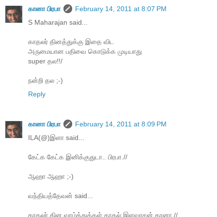
கானா பிரபா
February 14, 2011 at 8:07 PM
S Maharajan said...
காதலர் தினத்துக்கு இதை விட
அருமையான பதிவை கொடுக்க முடியாது
super தல!!/
நன்றி தல ;-)
Reply
கானா பிரபா
February 14, 2011 at 8:09 PM
ILA(@)இளா said...
கேட்க கேட்க இனிக்குதுடா.. பிரபா.//
ஆஹா ஆஹா ;-)
வந்தியத்தேவன் said...
காதலர் தின வாழ்த்துக்கள் காதல் இளவரசன் கானா.//