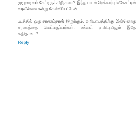
முழுவடிவம் கேட்டிருக்கிறீர்களா? இந்த பாடல் ரெக்கார்டில்/கேசட்டில்
வரவில்லை என்று கேள்விப்பட்டேன்.
படத்தில் ஒரு சரணம்தான் இருக்கும். அநியாயத்திற்கு இன்னொரு
சரணத்தை வெட்டிருப்பார்கள். உங்கள் டி.வி.டியிலும் இதே
கதிதானா?
Reply