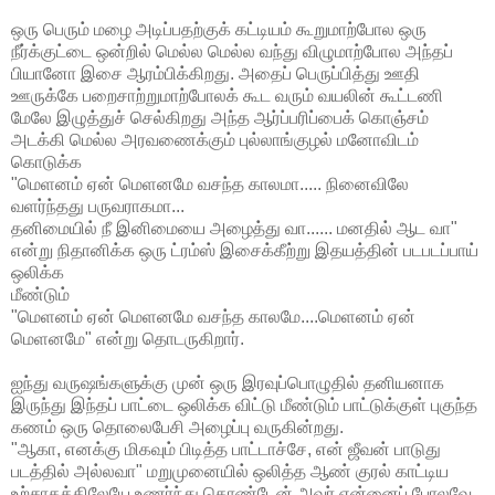
ஒரு பெரும் மழை அடிப்பதற்குக் கட்டியம் கூறுமாற்போல ஒரு
நீர்க்குட்டை ஒன்றில் மெல்ல மெல்ல வந்து விழுமாற்போல அந்தப்
பியானோ இசை ஆரம்பிக்கிறது. அதைப் பெருப்பித்து ஊதி
ஊருக்கே பறைசாற்றுமாற்போலக் கூட வரும் வயலின் கூட்டணி
மேலே இழுத்துச் செல்கிறது அந்த ஆர்ப்பரிப்பைக் கொஞ்சம்
அடக்கி மெல்ல அரவணைக்கும் புல்லாங்குழல் மனோவிடம்
கொடுக்க
"மெளனம் ஏன் மெளனமே வசந்த காலமா..... நினைவிலே
வளர்ந்தது பருவராகமா...
தனிமையில் நீ இனிமையை அழைத்து வா...... மனதில் ஆட வா"
என்று நிதானிக்க ஒரு ட்ரம்ஸ் இசைக்கீற்று இதயத்தின் படபடப்பாய்
ஒலிக்க
மீண்டும்
"மெளனம் ஏன் மெளனமே வசந்த காலமே....மெளனம் ஏன்
மெளனமே" என்று தொடருகிறார்.
ஐந்து வருஷங்களுக்கு முன் ஒரு இரவுப்பொழுதில் தனியனாக
இருந்து இந்தப் பாட்டை ஒலிக்க விட்டு மீண்டும் பாட்டுக்குள் புகுந்த
கணம் ஒரு தொலைபேசி அழைப்பு வருகின்றது.
"ஆகா, எனக்கு மிகவும் பிடித்த பாட்டாச்சே, என் ஜீவன் பாடுது
படத்தில் அல்லவா" மறுமுனையில் ஒலித்த ஆண் குரல் காட்டிய
உற்சாகத்திலேயே உணர்ந்து கொண்டேன் அவர் என்னைப் போலவே