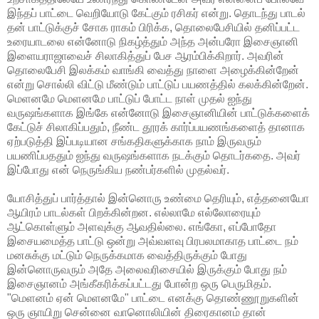
இந்தப் பாட்டை வெறியோடு கேட்கும் ரசிகர் என்று. தொடந்து பாடல்
தன் பாட்டுக்குச் சோக ராகம் பிரிக்க, தொலைபேசியில் தனிப்பட்ட
உரையாடலை என்னோடு நிகழ்த்தும் அந்த அன்பரோ இசைஞானி
இளையராஜாவைச் சிலாகித்துப் பேச ஆரம்பிக்கிறார். அவரின்
தொலைபேசி இலக்கம் வாங்கி வைத்து நாளை அழைக்கின்றேன்
என்று சொல்லி விட்டு மீண்டும் பாட்டுப் பயணத்தில் கலக்கின்றேன்.
மெளனமே மெளனமே பாட்டுப் போட்ட நாள் முதல் ஐந்து
வருஷங்களாக இங்கே என்னோடு இசைஞானியின் பாட்டுக்களைக்
கேட்டுச் சிலாகிப்பதும், நீண்ட தூரக் கார்ப்பயணங்களைத் தானாக
ஏற்படுத்தி இப்படியான சங்கதிகளுக்காக நாம் இருவரும்
பயணிப்பததும் ஐந்து வருஷங்களாக நடக்கும் தொடர்கதை. அவர்
இப்போது என் நெருங்கிய நண்பர்களில் முதல்வர்.
யோசித்துப் பார்த்தால் இன்னொரு உண்மை தெரியும், எத்தனையோ
ஆயிரம் பாடல்கள் பிறக்கின்றன. எல்லாமே எல்லோரையும்
ஆட்கொள்ளும் அளவுக்கு ஆவதில்லை. எங்கோ, எப்போதோ
இசையமைத்த பாட்டு ஒன்று அவ்வளவு பிரபலமாகாத பாட்டை நம்
மனசுக்கு மட்டும் நெருக்கமாக வைத்திருக்கும் போது
இன்னொருவரும் அதே அலைவரிசையில் இருக்கும் போது நம்
இசைஞானம் அங்கீகரிக்கப்பட்டது போன்ற ஒரு பெருமிதம்.
"மெளனம் ஏன் மெளனமே" பாட்டை எனக்கு தொண்ணூறுகளின்
ஒரு ஞாயிறு சென்னை வானொலியின் திரைகானம் தான்