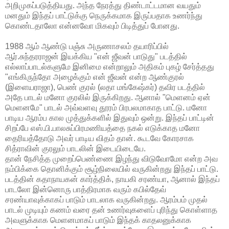
அறிமுகப்படுத்தியது. அந்த நேரத்து திண்டாட்டமான வயதும்
மனதும் இந்தப் பாட்டுக்கு நெருக்கமாக இருப்பதாக உணர்ந்து
கொண்டதாலோ என்னவோ மிகவும் பிடித்துப் போனது.
1988 ஆம் ஆண்டு பஞ்சு அருணாசலம் தயாரிப்பில்
ஆர்.சுந்தரராஜன் இயக்கிய "என் ஜீவன் பாடுது" படத்தில்
எல்லாப்பாடல்களுமே இனிமை என்றாலும் அதிகம் புகழ் சேர்த்தது
"எங்கிருந்தோ அழைக்கும் என் ஜீவன் என்ற ஆண்குரல்
(இளையராஜா), பெண் குரல் (லதா மங்கேஷ்கர்) தவிர படத்தில்
அதே பாடல் மனோ குரலில் இருக்கிறது. ஆனால் "மெளனம் ஏன்
மெளனமே" பாடல் அவ்வளவு தூரம் பிரபலமாகாத பாட்டு. மனோ
பாடிய ஆரம்ப கால முத்துக்களில் இதுவும் ஒன்று. இந்தப் பாட்டின்
சிறப்பே எஸ்.பி.பாலசுப்பிரமணியத்தை நகல் எடுக்காத மனோ
தைரியத்தோடு அவர் பாடிய விதம் தான். கூடவே கோரசாக
சித்ராவின் குரலும் பாடலின் இடையிடையே.
தான் நேசித்த முறைப்பெண்ணை இழந்து விடுவோமோ என்ற அவ
நம்பிக்கை தொனிக்கும் சூழ்நிலையில் வருகின்றது இந்தப் பாட்டு.
படத்தின் கதாநாயகன் கார்த்திக், நாயகி சரண்யா, ஆனால் இந்தப்
பாடலோ இன்னொரு பாத்திரமாக வரும் கபில்தேவ்
சரண்யாவுக்காகப் பாடும் பாடலாக வருகின்றது. ஆரம்பம் முதல்
பாடல் முடியும் கணம் வரை தன் உணர்வுகளைப் புரிந்து கொள்ளாத
அவளுக்காக மெளனமாகப் பாடும் இந்தக் காதலனுக்காக