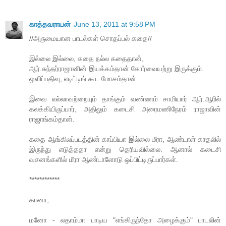
காத்தவராயன்
June 13, 2011 at 9:58 PM
//அருமையான பாடல்கள் சொதப்பல் கதை//
இல்லை இல்லை, கதை நல்ல கதைதான்,
ஆர்.சுந்தர்ராஜானின் இயக்கம்தான் கோர்வையற்று இருக்கும்.
ஒளிப்பதிவு, எடிட்டிங் கூட மோசம்தான்.
இவை எல்லாவற்றையும் தாங்கும் வண்ணம் சாமியார் ஆர்.ஆரில்
கலக்கியிருப்பார், அதிலும் கடைசி அரைமணிநேரம் ராஜாவின்
ராஜாங்கம்தான்.
கதை ஆங்கிலப்படத்தின் காப்பியா இல்லை மீரா, ஆண்டாள் காதலில்
இருந்து எடுத்ததா என்று தெரியவில்லை. ஆனால் கடைசி
வசனங்களில் மீரா ஆண்டாளோடு ஒப்பிட்டிருப்பார்கள்.
************
கானா,
மனோ - லதாம்மா பாடிய "எங்கிருந்தோ அழைக்கும்" பாடலின்