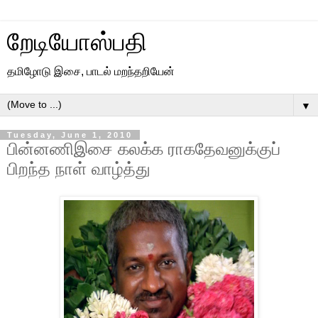
றேடியோஸ்பதி
தமிழோடு இசை, பாடல் மறந்தறியேன்
▼
Tuesday, June 1, 2010
பின்னணிஇசை கலக்க ராகதேவனுக்குப்
பிறந்த நாள் வாழ்த்து