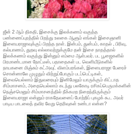
ஜீன் 2 ஆம் திகதி, இசைக்கு இலக்கணம் வகுத்த
பண்ணைப்புரத்தில் பிறந்து உலகை ஆளும் எங்கள் இசைஞானி
இளையராஜாவுக்குப் பிறந்த நாள். இன்பம், துன்பம், காதல் , பிரிவு,
கல்யாணம், துறவு எல்லாவற்றுக்குமே தன் இசை நாதத்தால்
இலக்கணம் வகுத்து இன்னும் எம்மை ஆள்பவர். பட பூஜைகளில்
பிரமாண்டமான நோட்டீஸ், பதாதைகள் பட வெளியீடுகளில்
நாயகனை மிஞ்சும் கட்அவுட் விளம்பரங்கள், இளையராஜா பேரைச்
சொன்னாலே முழுதும் விற்றுப்போகும் படப்பெட்டிகள்,
இவையெல்லாம் இதுவரையும் இனிமேலும் யாருக்கும் கிட்டாத
சிம்மாசனம், அதையெல்லாம் கடந்து பலகோடி ரசிகப்பெருமக்களின்
நெஞ்சமெனும் சிம்மாசனத்தில் நீக்கமற நிறைந்திருக்கும்
இளையராஜா என்னும் ராகதேவனைப் போற்றிப் புகழக் கூட அவர்
பாடிய பாடலைத் தவிர வேறு தெரிவுகள் உண்டா என்ன?