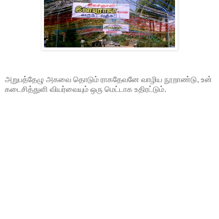
அறுபத்தேழு அகவை தொடும் ராகதேவனே வாழிய நூறாண்டு, உன்
கடைசித்துளி வியர்வையும் ஒரு மெட்டாக உதிரட்டும்.