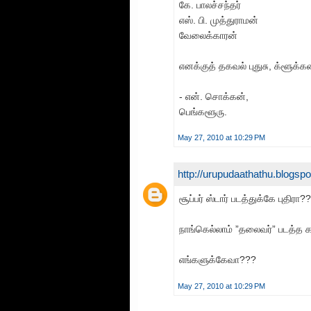
கே. பாலச்சந்தர்
எஸ். பி. முத்துராமன்
வேலைக்காரன்
எனக்குத் தகவல் புதுசு, க்ளூக்க
- என். சொக்கன்,
பெங்களூரு.
May 27, 2010 at 10:29 PM
http://urupudaathathu.blogsp
சூப்பர் ஸ்டார் படத்துக்கே புதிரா??
நாங்கெல்லாம் ”தலைவர்” படத்த கர
எங்களுக்கேவா???
May 27, 2010 at 10:29 PM