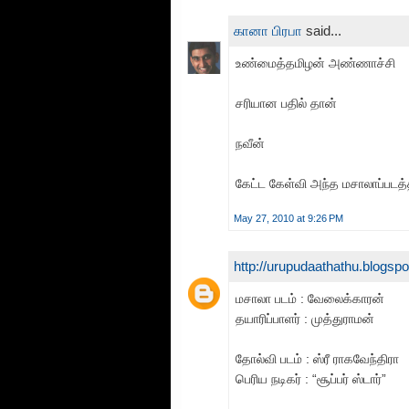
கானா பிரபா
said...
உண்மைத்தமிழன் அண்ணாச்சி
சரியான பதில் தான்
நவீன்
கேட்ட கேள்வி அந்த மசாலாப்படத்
May 27, 2010 at 9:26 PM
http://urupudaathathu.blogsp
மசாலா படம் : வேலைக்காரன்
தயாரிப்பாளர் : முத்துராமன்
தோல்வி படம் : ஸ்ரீ ராகவேந்திரா
பெரிய நடிகர் : “சூப்பர் ஸ்டார்”