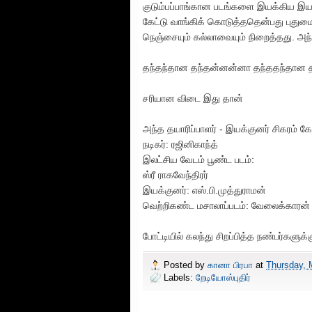
குடும்பப்பாங்கான படங்களை இயக்கிய இய
கேட்டு வாங்கிக் கொடுத்ததென்பது புதுமை.
நெஞ்சையும் கல்லாவையும் நிறைத்தது. அந்
தந்தந்தான தந்தன்னன்னா தந்ததந்தான 
சரியான விடை இது தான்
அந்த தயாரிப்பாளர் - இயக்குனர் சிகரம் கே
நடிகர்: ரஜினிகாந்த்
இலட்சிய வேடம் பூண்ட படம்:
ஸ்ரீ ராகவேந்திரர்
இயக்குனர்: எஸ்.பி.முத்துராமன்
வெற்றிகண்ட மசாலாப்படம்: வேலைக்காரன்
போட்டியில் கலந்து சிறப்பித்த நண்பர்களுக்க
Posted by
கானா பிரபா
at
Thursday, 
Labels:
றேடியோஸ்புதிர்