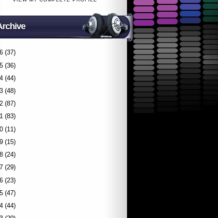
Archive
6
(37)
5
(36)
4
(44)
3
(48)
2
(87)
1
(83)
0
(11)
9
(15)
8
(24)
7
(29)
6
(23)
5
(47)
4
(44)