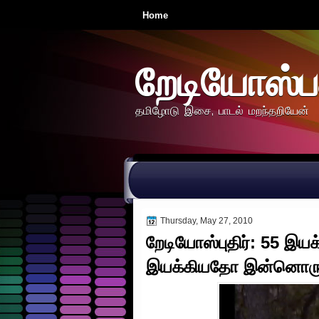
Home
றேடியோஸ்ப
தமிழோடு இசை, பாடல் மறந்தறியேன்
Thursday, May 27, 2010
றேடியோஸ்புதிர்: 55 இயக்
இயக்கியதோ இன்னொரு 