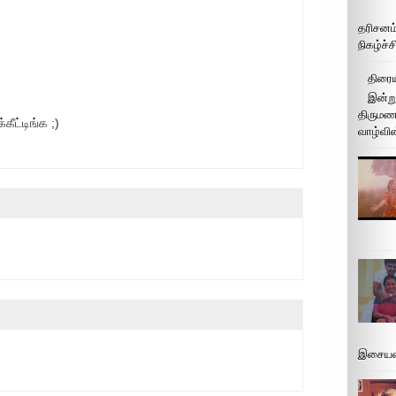
தரிசனம
நிகழ்ச்
திரைய
இன்று
திருமண 
கீட்டிங்க ;)
வாழ்வின
இசையமை