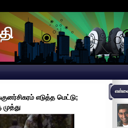
தி
என்னைப
குனர்சிகரம் எடுத்த மெட்டு;
முத்து