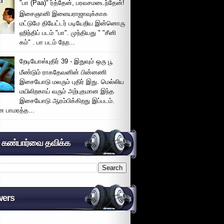
"பா (Paa)" ர்த்தேன், பரவசமடைந்தேன்!
இசைஞானி இளையராஜாவுக்காக
மட்டுமே தியேட்டர் படியேறிய இன்னொரு
ஹிந்திப் படம் "பா". முந்தியது " "சீனி
கம்" . பா படம் நேற...
றேடியோஸ்புதிர் 39 - இதுவும் ஒரு பூ
மீண்டும் ராகதேவனின் பின்னணி
இசையோடு மலரும் புதிர் இது. மெல்லிய
மயிலிறகாய் வரும் அற்புதமான இந்த
இசையோடு ஆரம்பிக்கிறது இப்படம்.
 பாமரத்த...
் கண்பார்வை தவிக்க
wers