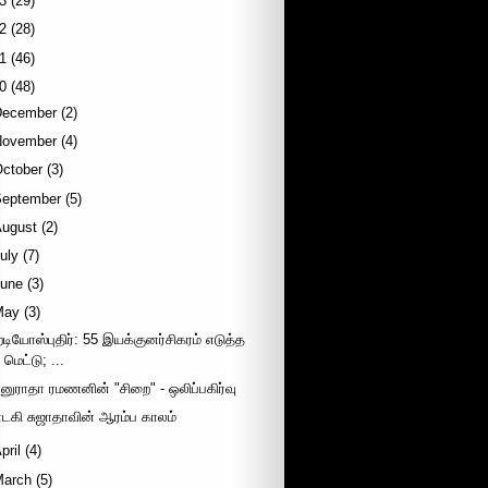
3
(29)
2
(28)
1
(46)
0
(48)
December
(2)
November
(4)
October
(3)
September
(5)
August
(2)
uly
(7)
June
(3)
May
(3)
ேடியோஸ்புதிர்: 55 இயக்குனர்சிகரம் எடுத்த
மெட்டு; ...
னுராதா ரமணனின் "சிறை" - ஒலிப்பகிர்வு
ாடகி சுஜாதாவின் ஆரம்ப காலம்
pril
(4)
March
(5)