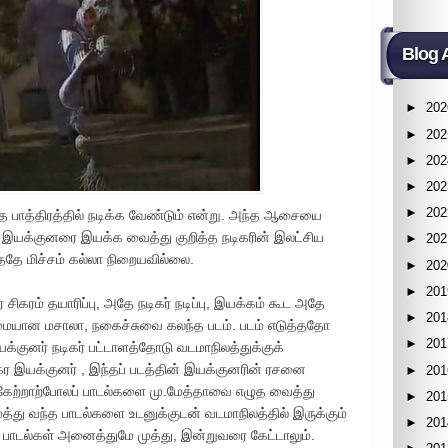
Blog 
►
202
►
202
►
202
►
202
►
202
்த பாத்திரத்தில் நடிக்க வேண்டும் என்று. அந்த ஆசையை
 இயக்குனரை இயக்க வைத்து குறித்த நடிகரின் இலட்சிய
►
202
்ததே மிச்சம் கல்லா நிறையவில்லை.
►
202
►
201
் சிகரம் தயாரிப்பு, அதே நடிகர் நடிப்பு, இயக்கம் கூட அதே
►
201
ுமையான மசாலா, நகைச்சுவை கலந்த படம். படம் எடுத்ததோ
►
201
யக்குனர் நடிகர் பட்டாளத்தோடு வடமாநிலத்துக்குக்
சிகர இயக்குனர் , இந்தப் படத்தின் இயக்குனரின் ரசனை
►
201
ற்கேற்றாற்போலப் பாடல்களை மு.மேத்தாவை எழுத வைத்து
►
201
வந்த பாடல்களை உடனுக்குடன் வடமாநிலத்தில் இருக்கும்
►
201
். பாடல்கள் அனைத்துமே முத்து, இன்றுவரை கேட்டாலும்.