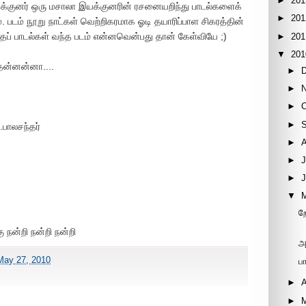
►
201
க்குனர் ஒரு மசாலா இயக்குனரின் ரசனையறிந்து பாடல்களைக்
►
201
 படம் நூறு நாட்கள் வெற்றிகரமாக ஓடி தயாரிப்பாள சிகரத்தின்
தப் பாடல்கள் வந்த படம் என்னவென்பது தான் கேள்வியே ;)
►
201
▼
201
தன்னன்னா....
►
►
►
►
.பாலசந்தர்
►
►
J
►
▼
ற
ு நன்றி நன்றி நன்றி
அ
May 27, 2010
ப
►
A
►