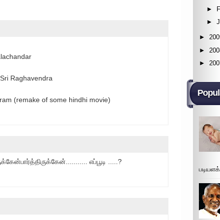
►
F
►
►
200
►
200
alachandar
►
200
 Sri Raghavendra
Popul
aram (remake of some hindhi movie)
கேன்பார்த்திருக்கேன்........... எப்பூடி .....?
படியளக