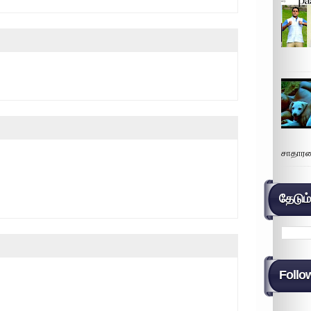
சாதாரண
தேடும
Follo