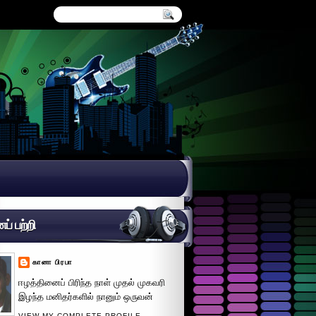
் பற்றி
கானா பிரபா
ஈழத்தினைப் பிரிந்த நாள் முதல் முகவரி
இழந்த மனிதர்களில் நானும் ஒருவன்
VIEW MY COMPLETE PROFILE