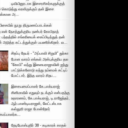
டிவியினூடாக இசைரசிகர்களுக்குத்
் கொடுத்து வரவிருக்கும் தன் இசை
சிக்கான அ...
ிசையில் நூறு திருமணப்பாடல்கள்
 என் நேசத்துக்குரிய நண்பர் கோபிநாத்
பந்தத்தில் சங்கரியைக் கைப்பிடித்துத் தன்
் அடுத்த கட்டத்துக்குள் பயணிக்கிறார். வ...
சிறப்பு நேயர் - "அப்பாவி சிறுமி" துர்கா
போன வாரம் எங்கள் அன்புக்குரிய தல
"கோபி" வந்து இளையராஜாவின் ஐந்து
பாட்டுக்களோடு வந்து நம்மைக் கட்டிப்
போட்டார். இந்த வாரம் சிறப...
இசையமைப்பாளர் கே.பாக்யராஜ்
சினிமாவில் எதுவும் நடக்கும் என்பதற்கு
உதாரணம், கே.பாக்யராஜ், டி.ராஜேந்தர்,
ஆர்.பாண்டியராஜன், லேட்டஸ்டாக
கஸ்தூரி ராஜா போன்றோர்
ப்பாளர்க...
றேடியோஸ்புதிர் 38 - கடிகாரக் காதல்