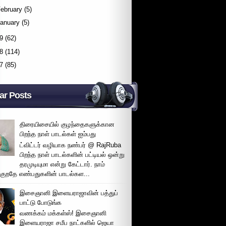
ebruary
(5)
January
(5)
9
(62)
8
(114)
7
(85)
ar Posts
திரையிசையில் குழந்தைகளுக்கான
பிறந்த நாள் பாடல்கள் ஐம்பது
ட்விட்டர் வழியாக நண்பர் @ RajRuba
பிறந்த நாள் பாடல்களின் பட்டியல் ஒன்று
தரமுடியுமா என்று கேட்டார். நாம்
்குறதே எண்பதுகளின் பாடல்கள...
இசைஞானி இளையராஜாவின் பத்துப்
பாட்டு போடுங்க
வணக்கம் மக்கள்ஸ்! இசைஞானி
இளையராஜா சமீப நாட்களில் ஜெயா