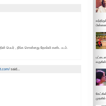
வந்திரு
பின்னணி
தின் பெயர் , நீங்க சொன்னது தோல்வி கண்ட படம்.
பட்டைய
வருகின்
ot.com/
said...
கேட்கின
முதலில்