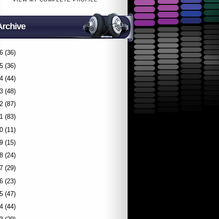
Archive
6
(36)
5
(36)
4
(44)
3
(48)
2
(87)
1
(83)
0
(11)
9
(15)
8
(24)
7
(29)
6
(23)
5
(47)
4
(44)