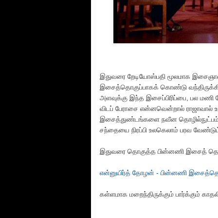
இதுவரை றேடியோஸ்பதி மூலமாக இசைஞான
இசைத்தொகுப்பாகக் கொண்டு வந்திருக்கின்
அளவுக்கு இந்த இசைப்பிரிப்பை, பல மணி
விடப் பேராசை என்னவென்றால் ராஜாவால் 
இசைத்துண்டங்களை நவீன தொழில்நுட்பம்
சந்தையை நிரப்பி உலகெலாம் பரவ வேண்டும
இதுவரை தொகுத்த பின்னணி இசைத் தொகுப்
என்னுயிர்த் தோழன் - பின்னணி இசைத்தொ
கள்ளமாக மறைந்திருக்கும் பார்க்கும்