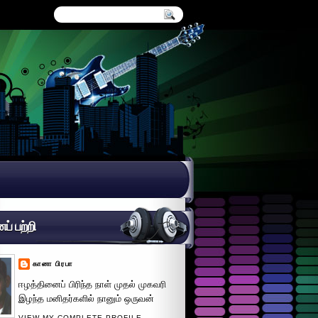
் பற்றி
கானா பிரபா
ஈழத்தினைப் பிரிந்த நாள் முதல் முகவரி
இழந்த மனிதர்களில் நானும் ஒருவன்
VIEW MY COMPLETE PROFILE