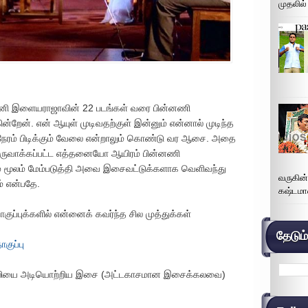
முதலில்
ி இளையராஜாவின் 22 படங்கள் வரை பின்னணி
றேன். என் ஆயுள் முடிவதற்குள் இன்னும் என்னால் முடிந்த
 நேரம் பிடிக்கும் வேலை என்றாலும் கொண்டு வர ஆசை. அதை
உருவாக்கப்பட்ட எத்தனையோ ஆயிரம் பின்னணி
 மூலம் மேம்படுத்தி அவை இசைவட்டுக்களாக வெளிவந்து
வருகின
் என்பதே.
கஷ்டமா
புக்களில் என்னைக் கவர்ந்த சில முத்துக்கள்
தேடும
குப்பு
 காதலியை அடியொற்றிய இசை (அட்டகாசமான இசைக்கலவை)