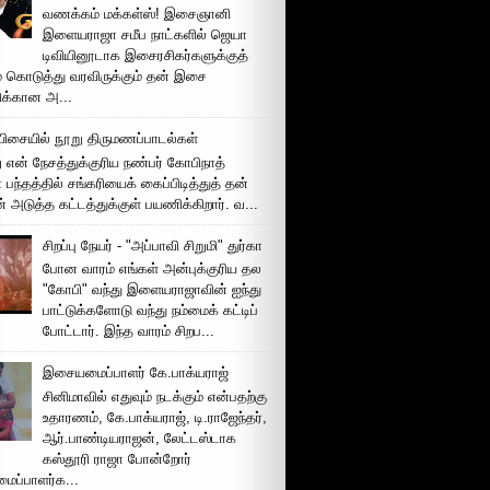
வணக்கம் மக்கள்ஸ்! இசைஞானி
இளையராஜா சமீப நாட்களில் ஜெயா
டிவியினூடாக இசைரசிகர்களுக்குத்
் கொடுத்து வரவிருக்கும் தன் இசை
சிக்கான அ...
ிசையில் நூறு திருமணப்பாடல்கள்
 என் நேசத்துக்குரிய நண்பர் கோபிநாத்
பந்தத்தில் சங்கரியைக் கைப்பிடித்துத் தன்
் அடுத்த கட்டத்துக்குள் பயணிக்கிறார். வ...
சிறப்பு நேயர் - "அப்பாவி சிறுமி" துர்கா
போன வாரம் எங்கள் அன்புக்குரிய தல
"கோபி" வந்து இளையராஜாவின் ஐந்து
பாட்டுக்களோடு வந்து நம்மைக் கட்டிப்
போட்டார். இந்த வாரம் சிறப...
இசையமைப்பாளர் கே.பாக்யராஜ்
சினிமாவில் எதுவும் நடக்கும் என்பதற்கு
உதாரணம், கே.பாக்யராஜ், டி.ராஜேந்தர்,
ஆர்.பாண்டியராஜன், லேட்டஸ்டாக
கஸ்தூரி ராஜா போன்றோர்
ப்பாளர்க...