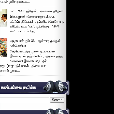
 வரும் ஒலித்துண்டம்...
"பா (Paa)" ர்த்தேன், பரவசமடைந்தேன்!
இசைஞானி இளையராஜாவுக்காக
மட்டுமே தியேட்டர் படியேறிய இன்னொரு
ஹிந்திப் படம் "பா". முந்தியது " "சீனி
கம்" . பா படம் நேற...
றேடியோஸ்புதிர் 36 - ஆஸ்கார் தமிழன்
ரஹ்மேனியா
றேடியோஸ்புதிர் முதல் தடவையாக
இசைப்புயல் ரஹ்மானின் முத்தான ஐந்து
பின்னணி இசையோடு புதிர்
்றது. (ராஜா இல்லாமல் பதிவை போட
னதால் முகப...
் கண்பார்வை தவிக்க