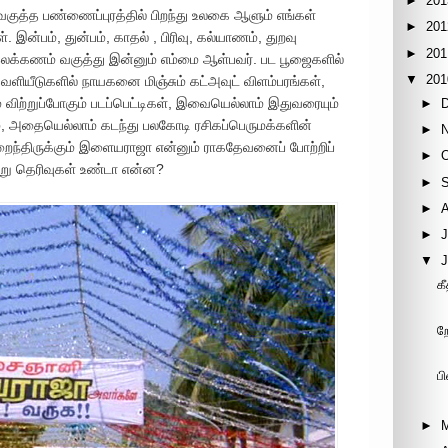
►
201
குத்த பண்ணைப்புரத்தில் பிறந்து உலகை ஆளும் எங்கள்
►
201
இன்பம், துன்பம், காதல் , பிரிவு, கல்யாணம், துறவு
►
201
லக்கணம் வகுத்து இன்னும் எம்மை ஆள்பவர். பட பூஜைகளில்
▼
201
ளியீடுகளில் நாயகனை மிஞ்சும் கட்அவுட் விளம்பரங்கள்,
ிற்றுப்போகும் படப்பெட்டிகள், இவையெல்லாம் இதுவரையும்
►
ம், அதையெல்லாம் கடந்து பலகோடி ரசிகப்பெருமக்களின்
►
ிறைந்திருக்கும் இளையராஜா என்னும் ராகதேவனைப் போற்றிப்
►
ேறு தெரிவுகள் உண்டா என்ன?
►
►
►
J
▼
க
ற
ப
►