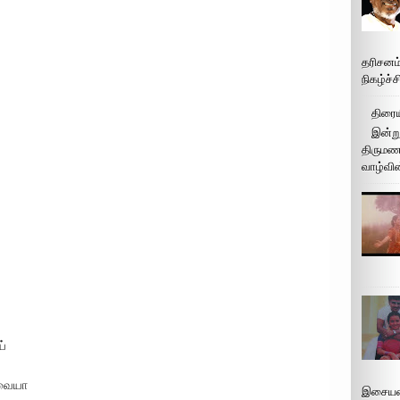
தரிசனம
நிகழ்ச்
திரைய
இன்று
திருமண 
வாழ்வின
்
வையா
இசையமை