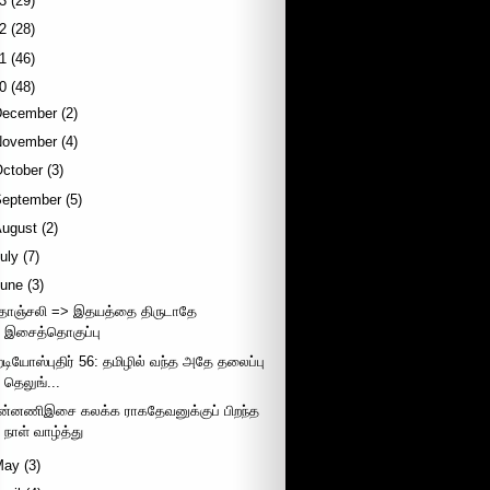
3
(29)
2
(28)
1
(46)
0
(48)
December
(2)
November
(4)
October
(3)
September
(5)
August
(2)
uly
(7)
June
(3)
ீதாஞ்சலி => இதயத்தை திருடாதே
இசைத்தொகுப்பு
ேடியோஸ்புதிர் 56: தமிழில் வந்த அதே தலைப்பு
தெலுங்...
ின்னணிஇசை கலக்க ராகதேவனுக்குப் பிறந்த
நாள் வாழ்த்து
May
(3)