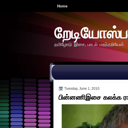
Home
றேடியோஸ்ப
தமிழோடு இசை, பாடல் மறந்தறியேன்
Tuesday, June 1, 2010
பின்னணிஇசை கலக்க ராகத