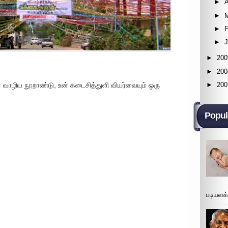
►
A
►
►
F
►
►
200
►
200
►
200
ழிய நூறாண்டு, உன் கடைசித்துளி வியர்வையும் ஒரு
Popul
படியளக