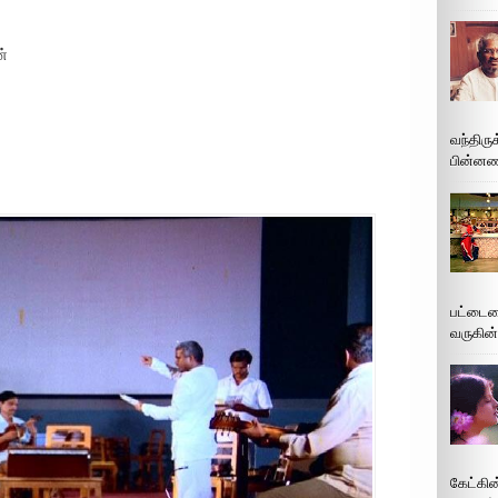
ன்
வந்திரு
பின்னணி
பட்டைய
வருகின்
கேட்கின