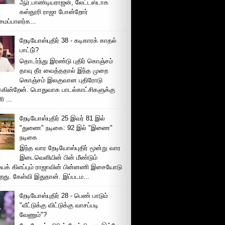
ஆர்.பாண்டியராஜன், லேட்டஸ்டாக
கஸ்தூரி ராஜா போன்றோர்
ப்பாளர்க...
றேடியோஸ்புதிர் 38 - கடிகாரக் காதல்
பாட்டு்?
தொடர்ந்து இரண்டு புதிர் கொஞ்சம்
தாவு தீர வைத்ததால் இந்த முறை
கொஞ்சம் இலகுவான புதிரோடு
க்கின்றேன். பொதுவாக பாடல்காட்சிகளுக்கு
 ...
றேடியோஸ்புதிர் 25 இவர் 81 இல்
"துணை" நடிகை: 92 இல் "இணை"
நடிகை
இந்த வார றேடியோஸ்புதிர் மூன்று வார
இடைவெளியின் பின் மீண்டும்
ைக் கிளப்பும் ராஜாவின் பின்னணி இசையோடு
றது. கேள்வி இதுதான். இப்படம...
றேடியோஸ்புதிர் 28 - பெண் பாடும்
"வீட்டுக்கு விட்டுக்கு வாசப்படி
வேணும்"?