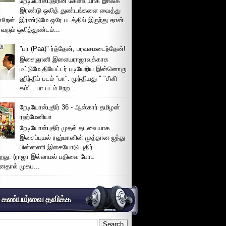
றேடியோஸ்புதிரின் கேள்வியாக இங்கே
இரண்டு ஒலித் துண்டங்களை வைத்து
்றேன். இரண்டுமே ஒரே படத்தில் இருந்து தான்.
 வரும் ஒலித்துண்டம்...
"பா (Paa)" ர்த்தேன், பரவசமடைந்தேன்!
இசைஞானி இளையராஜாவுக்காக
மட்டுமே தியேட்டர் படியேறிய இன்னொரு
ஹிந்திப் படம் "பா". முந்தியது " "சீனி
கம்" . பா படம் நேற...
றேடியோஸ்புதிர் 36 - ஆஸ்கார் தமிழன்
ரஹ்மேனியா
றேடியோஸ்புதிர் முதல் தடவையாக
இசைப்புயல் ரஹ்மானின் முத்தான ஐந்து
பின்னணி இசையோடு புதிர்
்றது. (ராஜா இல்லாமல் பதிவை போட
னதால் முகப...
் கண்பார்வை தவிக்க