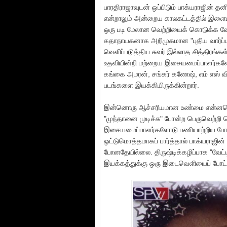
பாரதிராஜாவுடன் ஒப்பிடும் பாக்யராஜின்
என்றாலும் அன்றைய காலகட்டத்தில் இளை
ஒரு படி மேலான வெற்றியைக் கொடுக்க வேண
கதாநாயகனாக அறிமுகமான "புதிய வார்ப்பு
வெளிப்படுத்திய சுவர் இல்லாத சித்திரங்
உதவியின்றி மற்றைய இசையமைப்பாளர்களோ
கங்கை அமரன், சங்கர் கணேஷ், எம் எஸ் 
படங்களை இயக்கியிருக்கின்றார்.
இன்னொரு ஆச்சரியமான உண்மை என்னவெ
"முந்தானை முடிச்சு" போன்ற பெருவெற்றி 
இசையமைப்பாளர்களோடு பணியாற்றிய போது க
ஒட்டுமொத்தமாகப் பார்த்தால் பாக்யராஜ
போனதேயில்லை. திருஷ்டிக்கழிப்பாக "வேட்டி
இயக்கத்துக்கு ஒரு இடைவெளியைப் போட்