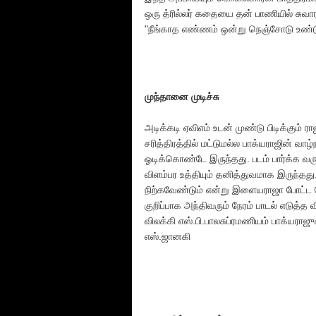
ஒரு த்ரில்லர் கதையை தன் பாணியில் சுவா
"நீங்காத எண்ணம் ஒன்று நெஞ்சோடு உண்டு
முந்தானை முடிச்சு
அடிக்கடி ஏவிஎம் உடன் முண்டு பிடிக்கும் ர
சரித்திரத்தில் மட்டுமல்ல பாக்யராஜின் வ
ஓடிக்கொண்டே இருந்தது. படம் பார்க்க வர
விளம்பர உத்தியும் தனித்துவமாக இருந்தது
நிற்கவேண்டும் என்று இளையராஜா போட்ட ம
குறிப்பாக அந்திவரும் நேரம் பாடல் எடுத
விலக்கி எஸ்.பி.பாலசுப்ரமணியம் பாக்யராஜ
எஸ்.ஜானகி