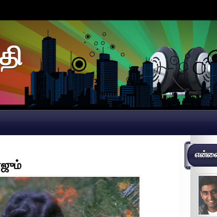
தி
என்னைப
ஜும்