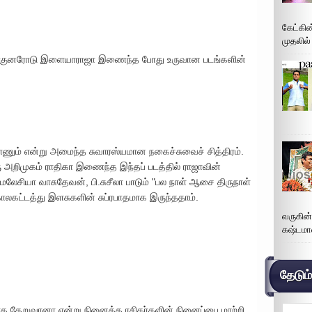
கேட்கின
முதலில்
இயக்குனரோடு இளையாராஜா இணைந்த போது உருவான படங்களின்
ணும் என்று அமைந்த சுவாரஸ்யமான நகைச்சுவைச் சித்திரம்.
அறிமுகம் ராதிகா இணைந்த இந்தப் படத்தில் ராஜாவின்
லேசியா வாசுதேவன், பி.சுசீலா பாடும் "பல நாள் ஆசை திருநாள்
லகட்டத்து இளசுகளின் சுப்ரபாதமாக இருந்ததாம்.
வருகின
கஷ்டமா
தேடும
க தேறுவானா என்று நினைத்த ரசிகர்களின் நினைப்பை மாற்றி