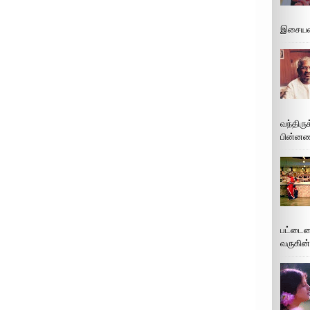
இசையமை
வந்திரு
பின்னணி
பட்டைய
வருகின்