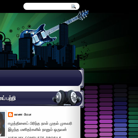
் பற்றி
கானா பிரபா
ஈழத்தினைப் பிரிந்த நாள் முதல் முகவரி
இழந்த மனிதர்களில் நானும் ஒருவன்
VIEW MY COMPLETE PROFILE