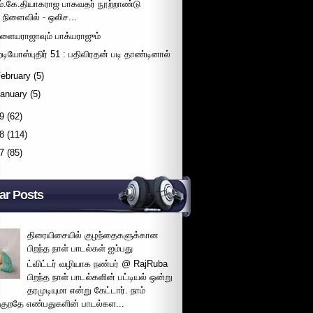
ம்.கே.தியாகராஜ பாகவதர் நூற்றாண்டு
நினைவில் - ஒலிச...
ளையராஜாவும் பாக்யராஜும்
ேடியோஸ்புதிர் 51 : பதிவிரதன் படி தாண்டினால்
ebruary
(5)
January
(5)
9
(62)
8
(114)
7
(85)
ar Posts
திரையிசையில் குழந்தைகளுக்கான
பிறந்த நாள் பாடல்கள் ஐம்பது
ட்விட்டர் வழியாக நண்பர் @ RajRuba
பிறந்த நாள் பாடல்களின் பட்டியல் ஒன்று
தரமுடியுமா என்று கேட்டார். நாம்
்குறதே எண்பதுகளின் பாடல்கள...