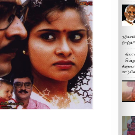
தரிசனம
நிகழ்ச்
திரைய
இன்று
திருமண 
வாழ்வின