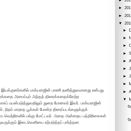
►
201
►
201
►
201
▼
201
►
►
►
►
►
►
J
►
►
ிர இயக்குனர்களில் பாக்யராஜின் பாணி தனித்துவமானது என்பது
►
A
க்கதை அமைப்பும் அந்தத் திரைக்கதைக்கேற்ற
▼
யாகப் பயன்படுத்துவதிலும் துறை போனவர் இவர். பாக்யராஜின்
ற
ள், நிறம் மாறாத பூக்கள் போன்ற திரைப்படங்களுக்குக்
ம்ப வெற்றிகளில் பங்கு போட்டவர். அதை அன்றைய பத்திரிகைகள்
ற
ருவருக்கும் இடைவெளியை ஏற்படுத்தப் பார்த்தன.