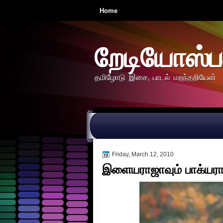
Home
றேடியோஸ்ப
தமிழோடு இசை, பாடல் மறந்தறியேன்
Friday, March 12, 2010
இளையராஜாவும் பாக்யரா