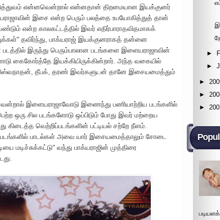
எ
 தனித்துவம் என்னவென்றால் என்னதான் திறமையான இயக்குனர்
யராஜாவின் இசை என்ற பெரும் பலத்தை உபயோகித்துத் தான்
இ
்டும் என்ற காலகட்டத்தில் இவர் எதிர்பாராதவிதமாகக்
ற
க்கள்" தவிர்ந்து, பாக்யராஜ் இயக்குனராகத் தன்னை
கள் படத்தில் இருந்து பெரும்பாலான படங்களை இளையராஜாவின்
►
F
டு கைகோர்த்தே இயக்கியிருக்கின்றார். அந்த வகையில்
►
விஸ்வநாதன், தீபக், தரண் இவர்களுடன் தானே இசையமைத்தும்
►
200
►
200
ன்றால் இளையராஜாவோடு இணைந்து பணியாற்றிய படங்களில்
►
200
பெற்ற ஒரு சில படங்களோடு ஒப்பிடும் போது இவர் மற்றைய
ிடைத்த வெற்றிப்படங்களின் பட்டியல் சற்றே நீளம்.
Popul
ின் படங்களில் பாடல்கள் அவை யார் இசையமைத்தாலும் சோடை
யை மடிச்சுக்கட்டு" வந்து பாக்யராஜின் முத்திரை
டது.
படியளக