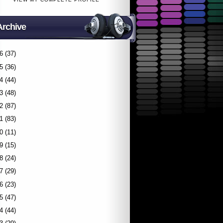
Archive
6
(37)
5
(36)
4
(44)
3
(48)
2
(87)
1
(83)
0
(11)
9
(15)
8
(24)
7
(29)
6
(23)
5
(47)
4
(44)