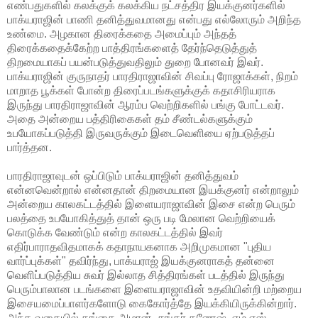
எண்பதுகளில் கலக்குக் கலக்கிய நட்சத்திர இயக்குனர்களில்
பாக்யராஜின் பாணி தனித்துவமானது என்பது எல்லோரும் அறிந்த
உண்மை. அழகான திரைக்கதை அமைப்பும் அந்தத்
திரைக்கதைக்கேற்ற பாத்திரங்களைத் தேர்ந்தெடுத்துத்
திறமையாகப் பயன்படுத்துவதிலும் துறை போனவர் இவர்.
பாக்யராஜின் குருநாதர் பாரதிராஜாவின் சிவப்பு ரோஜாக்கள், நிறம்
மாறாத பூக்கள் போன்ற திரைப்படங்களுக்குக் கதாசிரியராக
இருந்து பாரதிராஜாவின் ஆரம்ப வெற்றிகளில் பங்கு போட்டவர்.
அதை அன்றைய பத்திரிகைகள் தம் சீண்டல்களுக்கும்
உபயோகப்படுத்தி இருவருக்கும் இடைவெளியை ஏற்படுத்தப்
பார்த்தன.
பாரதிராஜாவுடன் ஒப்பிடும் பாக்யராஜின் தனித்துவம்
என்னவென்றால் என்னதான் திறமையான இயக்குனர் என்றாலும்
அன்றைய காலகட்டத்தில் இளையராஜாவின் இசை என்ற பெரும்
பலத்தை உபயோகித்துத் தான் ஒரு படி மேலான வெற்றியைக்
கொடுக்க வேண்டும் என்ற காலகட்டத்தில் இவர்
எதிர்பாராதவிதமாகக் கதாநாயகனாக அறிமுகமான "புதிய
வார்ப்புக்கள்" தவிர்ந்து, பாக்யராஜ் இயக்குனராகத் தன்னை
வெளிப்படுத்திய சுவர் இல்லாத சித்திரங்கள் படத்தில் இருந்து
பெரும்பாலான படங்களை இளையராஜாவின் உதவியின்றி மற்றைய
இசையமைப்பாளர்களோடு கைகோர்த்தே இயக்கியிருக்கின்றார்.
அந்த வகையில் கங்கை அமரன், சங்கர் கணேஷ், எம் எஸ்