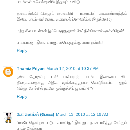
பாடல்கள் கலெக்‌ஷனில் இதுவும் உண்டு
தங்கசங்கிலி மின்னும் பைங்கிளி - ராசாவின் கைவண்ணத்தில்
இனிய பாடல் என்னோட மொபைல் ப்ளேலிஸ்ட்ல இருக்கே! :)
மற்ற சில பாடல்கள் இப்பொழுதுதான் கேட்டுக்கொண்டிருக்கிறேன்!
பாக்யராஜ் - இளையராஜா ஸ்பெஷலுக்கு வளர நன்னி!
Reply
Thamiz Priyan
March 12, 2010 at 10:37 PM
நல்ல தொகுப்பு பாஸ்! பாக்யராஜ் பாடல், இசையை விட
திரைக்கதைக்கு அதிக முக்கியத்துவம் கொடுப்பவர்... துறல்
நின்னு போச்சில் தானே மூக்குத்திப் பூ பாட்டு??
Reply
யோ வொய்ஸ் (யோகா)
March 13, 2010 at 12:19 AM
“மலரே தென்றல் பாடும் காலமிது” இன்னும் நான் ரசித்து கேட்கும்
பாடல் அண்ணா