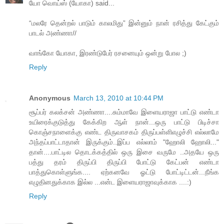
யோ வொய்ஸ் (யோகா) said...
“மலரே தென்றல் பாடும் காலமிது” இன்னும் நான் ரசித்து கேட்கும்
பாடல் அண்ணா//
வாங்கோ யோகா, இரண்டுபேர் ரசனையும் ஒன்று போல ;)
Reply
Anonymous
March 13, 2010 at 10:44 PM
சூப்பர் கலக்சன் அண்ணா....சும்மாவே இளையராஜா பாட்டு எண்டா
உயிரைக்குடுத்து கேக்கிற ஆள் நான்...ஒரு பாட்டு பிடிச்சா
கொஞ்சநாளைக்கு எண்ட திருவாசகம் திருப்பள்ளிஎழுச்சி எல்லாமே
அந்தப்பாட்டாதான் இருக்கும்..இப்ப எல்லாம் "ஹோலி ஹோலி..."
தான்....பாட்டில தொடக்கத்தில் ஒரு இசை வருமே ..அதயே ஒரு
பத்து தரம் திருப்பி திருப்பி போட்டு கேட்பன் எண்டா
பாத்துகொள்ளுங்க.... ஏற்கனவே ஓட்டு போட்டிட்டன்...நீங்க
எழுதினதுக்காக இல்ல ...என்ட இளையராஜாவுக்காக ....:)
Reply