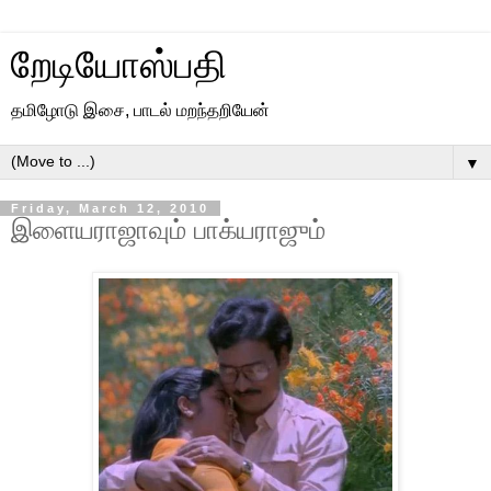
றேடியோஸ்பதி
தமிழோடு இசை, பாடல் மறந்தறியேன்
▼
Friday, March 12, 2010
இளையராஜாவும் பாக்யராஜும்