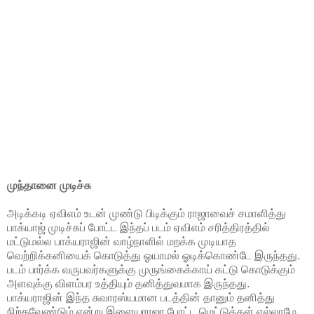
முந்தானை முடிச்சு
அடிக்கடி ஏவிஎம் உடன் முண்டு பிடிக்கும் ராஜாவைச் சமாளித்து
பாக்யாஜ் முடிச்சுப் போட்ட இந்தப் படம் ஏவிஎம் சரித்திரத்தில்
மட்டுமல்ல பாக்யராஜின் வாழ்நாளில் மறக்க முடியாத
வெற்றிக்கனியைக் கொடுத்து ஓயாமல் ஓடிக்கொண்டே இருந்தது.
படம் பார்க்க வருபவர்களுக்கு முருங்கைக்காய் கட்டு கொடுக்கும்
அளவுக்கு விளம்பர உத்தியும் தனித்துவமாக இருந்தது.
பாக்யராஜின் இந்த சுவாரஸ்யமான படத்தின் தானும் தனித்து
நிற்கவேண்டும் என்று இளையராஜா போட்ட மெட்டுக்கள் எல்லாமே