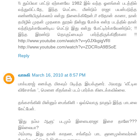
\\ தும்பிவா பாட்டு ஏற்கனவே 1982 இல் வந்த ஓளங்கள் படத்தில்
வந்துவிட்டதே, இந்த மெட்டை மீண்டும் ராஜா பயன்படுத்த
எண்ணியிருக்கலாம் என்று நினைக்கிறேன்.// சரிதான் கானா, நான்
தமிழில் முதன் முதலாக தூறல் நின்னு போச்சு என்ற படத்தில் தான்
வந்திருக்கவேண்டிய மெட்டு இது என்று போட்டிர்க்கவேண்டும்; !!
இந்த இரண்டு தொகுப்பையும் பார்த்திருக்கிறீர்களா !!
http://www.youtube.com/watch?v=y0JXkgigVRI
http://www.youtube.com/watch?v=ZDCRoA9BSoE
Reply
வாசுகி
March 16, 2010 at 8:57 PM
பாக்யராஜ் எனக்கு மிகவும் பிடித்த இயக்குனர். அவரது 'வீட்டில
விசேசங்க ', மெளன கீதங்கள் படம் பார்க்க கிடைக்கவில்லை.
தங்கசங்கிலி மின்னும் பைங்கிளி - ஒவ்வொரு நாளும் இந்த பாடலை
கேட்பேன்.
'இது நம்ம ஆளு' படமும் இளையராஜா இசை தானே???
இல்லையா?
அம்மாடி இது தான் காதலா, சங்கீதம் பாட ஞானமுள்ளவர்கள்
போன்ற பாட்டுகள் இனிமையானவை.