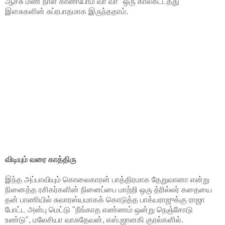
ஆச்சு மண நாள் காண்போம் வா வா" ஒரு காலகட்டத்து
இளசுகளின் சுப்ரபாதமாக இருந்ததாம்.
விடியும் வரை காத்திரு
இந்த அப்பாவியும் கொலைகாரன் பாத்திரமாக தேறுவானா என்று
நினைத்த ரசிகர்களின் நினைப்பை மாற்றி ஒரு த்ரில்லர் கதையை
தன் பாணியில் சுவாரஸ்யமாகக் கொடுத்த பாக்யராஜுக்கு ராஜா
போட்ட அன்பு மெட்டு "நீங்காத எண்ணம் ஒன்று நெஞ்சோடு
உண்டு", மலேசியா வாசுதேவன், எஸ்.ஜானகி குரல்களில்.