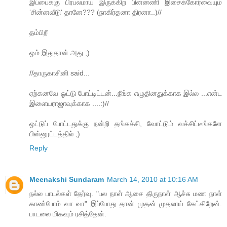
இப்பைக்கு பிரபலமாய் இருக்கிற பின்னணி இசைக்கோர்வையும்
‘சின்னவீடு' தானே??? (நாகிர்தனா திரனா..)//
தம்பிறீ
ஓம் இதுதான் அது ;)
//தாருகாசினி said...
ஏற்கனவே ஓட்டு போட்டிட்டன்...நீங்க எழுதினதுக்காக இல்ல ...என்ட
இளையராஜாவுக்காக ....:)//
ஓட்டுப் போட்டதுக்கு நன்றி தங்கச்சி, வோட்டும் வச்சிட்டீங்களே
பின்னூட்டத்தில் ;)
Reply
Meenakshi Sundaram
March 14, 2010 at 10:16 AM
நல்ல பாடல்கள் தேர்வு. "பல நாள் ஆசை திருநாள் ஆச்சு மண நாள்
காண்போம் வா வா" இப்போது தான் முதன் முதலாய் கேட்கிறேன்.
பாடலை மிகவும் ரசித்தேன்.