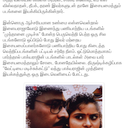
விஸ்வநாதன், தீபக், தரண் இவர்களுடன் தானே இசையமைத்தும்
படங்களை இயக்கியிருக்கின்றார்.
இன்னொரு ஆச்சரியமான உண்மை என்னவென்றால்
இளையராஜாவோடு இணைந்து பணியாற்றிய படங்களில்
"முந்தானை முடிச்சு" போன்ற பெருவெற்றி பெற்ற ஒரு சில
படங்களோடு ஒப்பிடும் போது இவர் மற்றைய
இசையமைப்பாளர்களோடு பணியாற்றிய போது கிடைத்த
வெற்றிப்படங்களின் பட்டியல் சற்றே நீளம். ஒட்டுமொத்தமாகப்
பார்த்தால் பாக்யராஜின் படங்களில் பாடல்கள் அவை யார்
இசையமைத்தாலும் சோடை போனதேயில்லை. திருஷ்டிக்கழிப்பாக
"வேட்டியை மடிச்சுக்கட்டு" வந்து பாக்யராஜின் முத்திரை
இயக்கத்துக்கு ஒரு இடைவெளியைப் போட்டது.