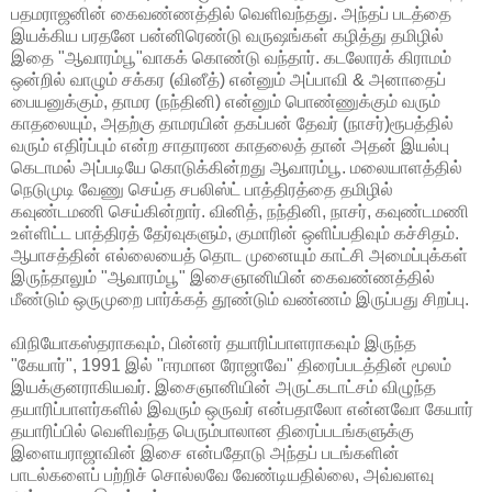
பதமராஜனின் கைவண்ணத்தில் வெளிவந்தது. அந்தப் படத்தை
இயக்கிய பரதனே பன்னிரெண்டு வருஷங்கள் கழித்து தமிழில்
இதை "ஆவாரம்பூ"வாகக் கொண்டு வந்தார். கடலோரக் கிராமம்
ஒன்றில் வாழும் சக்கர (வினீத்) என்னும் அப்பாவி & அனாதைப்
பையனுக்கும், தாமர (நந்தினி) என்னும் பொண்ணுக்கும் வரும்
காதலையும், அதற்கு தாமரயின் தகப்பன் தேவர் (நாசர்)ரூபத்தில்
வரும் எதிர்ப்பும் என்ற சாதாரண காதலைத் தான் அதன் இயல்பு
கெடாமல் அப்படியே கொடுக்கின்றது ஆவாரம்பூ. மலையாளத்தில்
நெடுமுடி வேணு செய்த சபலிஸ்ட் பாத்திரத்தை தமிழில்
கவுண்டமணி செய்கின்றார். வினித், நந்தினி, நாசர், கவுண்டமணி
உள்ளிட்ட பாத்திரத் தேர்வுகளும், குமாரின் ஒளிப்பதிவும் கச்சிதம்.
ஆபாசத்தின் எல்லையைத் தொட முனையும் காட்சி அமைப்புக்கள்
இருந்தாலும் "ஆவாரம்பூ" இசைஞானியின் கைவண்ணத்தில்
மீண்டும் ஒருமுறை பார்க்கத் தூண்டும் வண்ணம் இருப்பது சிறப்பு.
விநியோகஸ்தராகவும், பின்னர் தயாரிப்பாளராகவும் இருந்த
"கேயார்", 1991 இல் "ஈரமான ரோஜாவே" திரைப்படத்தின் மூலம்
இயக்குனராகியவர். இசைஞானியின் அருட்கடாட்சம் விழுந்த
தயாரிப்பாளர்களில் இவரும் ஒருவர் என்பதாலோ என்னவோ கேயார்
தயாரிப்பில் வெளிவந்த பெரும்பாலான திரைப்படங்களுக்கு
இளையராஜாவின் இசை என்பதோடு அந்தப் படங்களின்
பாடல்களைப் பற்றிச் சொல்லவே வேண்டியதில்லை, அவ்வளவு