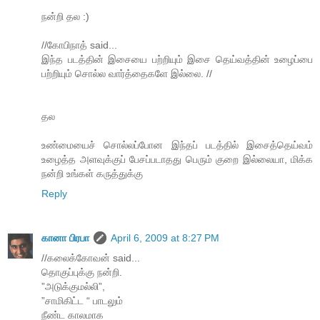
நன்றி தல :)
//கோபிநாத் said...
இந்த படத்தின் இசையை பற்றியும் இசை தெய்வத்தின் உழைப்பை
பற்றியும் சொல்ல வார்த்தைகளே இல்லை. //
தல
உண்மையைச் சொல்லப்போன இந்தப் படத்தில் இசைத்தெய்வம்
உழைத்த அளவுக்குப் பேசப்படாதது பெரும் குறை இல்லையா, மிக்க
நன்றி உங்கள் கருத்துக்கு
Reply
கானா பிரபா
April 6, 2009 at 8:27 PM
//கலைக்கோவன் said...
தொகுப்புக்கு நன்றி.
”அடுக்குமல்லி”,
”சாமிகிட்ட “ பாடலும்
நீண்ட காலமாக