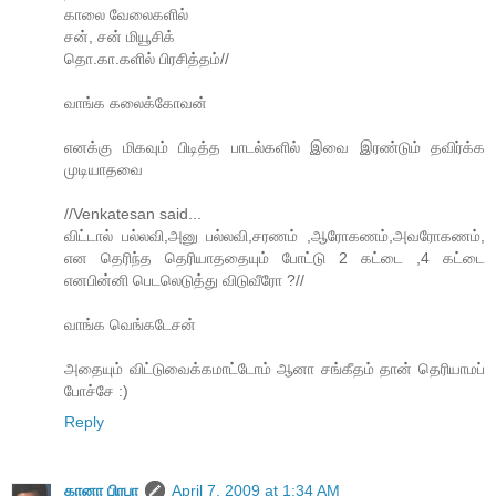
காலை வேலைகளில்
சன், சன் மியூசிக்
தொ.கா.களில் பிரசித்தம்//
வாங்க கலைக்கோவன்
எனக்கு மிகவும் பிடித்த பாடல்களில் இவை இரண்டும் தவிர்க்க
முடியாதவை
//Venkatesan said...
விட்டால் பல்லவி,அனு பல்லவி,சரணம் ,ஆரோகணம்,அவரோகணம்,
என தெரிந்த தெரியாததையும் போட்டு 2 கட்டை ,4 கட்டை
எனபின்னி பெடலெடுத்து விடுவீரோ ?//
வாங்க வெங்கடேசன்
அதையும் விட்டுவைக்கமாட்டோம் ஆனா சங்கீதம் தான் தெரியாமப்
போச்சே :)
Reply
கானா பிரபா
April 7, 2009 at 1:34 AM