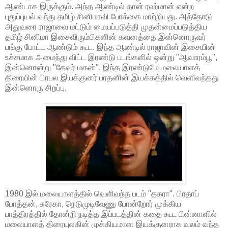
ஆண்டாக இருக்கும். அந்த ஆண்டில் தான் ரஹ்மான் என்ற
புதுப்புயல் வந்து தமிழ் சினிமாவி போக்கை மாற்றியது. அத்தோடு
அதுவரை ராஜாவை மட்டும் மையப்படுத்தி முதன்மைப்படுத்திய
தமிழ் சினிமா இசைவிரும்பிகளின் கவனத்தை இன்னொருவர்
பங்கு போட்ட ஆண்டும் கூட. இந்த ஆண்டில் ராஜாவின் இசையின்
உச்சமாக அமைந்து விட்ட இரண்டு படங்களில் ஒன்று "ஆவாரம்பூ",
இன்னொன்று "தேவர் மகன்". இந்த இரண்டுமே மலையாளத்
திரையின் பிரபல இயக்குனர் பரதனின் இயக்கத்தில் வெளிவந்தது
இன்னொரு சிறப்பு.
1980 இல் மலையாளத்தில் வெளிவந்த படம் "தகரா". பிரதாப்
போத்தன், சுரேகா, நெடுமுடிவேணு போன்றோர் முக்கிய
பாத்திரத்தில் தோன்றி நடித்த இப்படத்தின் கதை கூட பின்னாளில்
மலையாளத் திரையுலகின் முக்கியமான இயக்குனராக வலம் வந்த