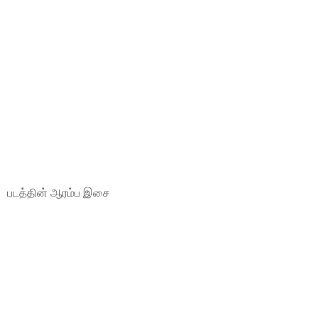
படத்தின் ஆரம்ப இசை