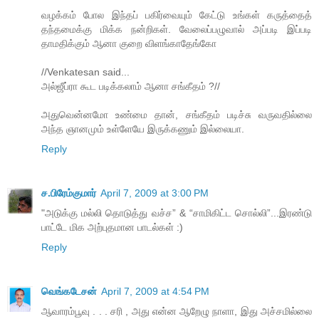
வழக்கம் போல இந்தப் பகிர்வையும் கேட்டு உங்கள் கருத்தைத்
தந்தமைக்கு மிக்க நன்றிகள். வேலைப்பழுவால் அப்படி இப்படி
தாமதிக்கும் ஆனா குறை விளங்காதேங்கோ
//Venkatesan said...
அல்ஜீப்ரா கூட படிக்கலாம் ஆனா சங்கீதம் ?//
அதுவென்னமோ உண்மை தான், சங்கீதம் படிச்சு வருவதில்லை
அந்த ஞானமும் உள்ளேயே இருக்கணும் இல்லையா.
Reply
ச.பிரேம்குமார்
April 7, 2009 at 3:00 PM
"அடுக்கு மல்லி தொடுத்து வச்ச” & “சாமிகிட்ட சொல்லி”...இரண்டு
பாட்டே மிக அற்புதமான பாடல்கள் :)
Reply
வெங்கடேசன்
April 7, 2009 at 4:54 PM
ஆவாரம்பூவு . . . சரி , அது என்ன ஆறேழு நாளா, இது அச்சமில்லை