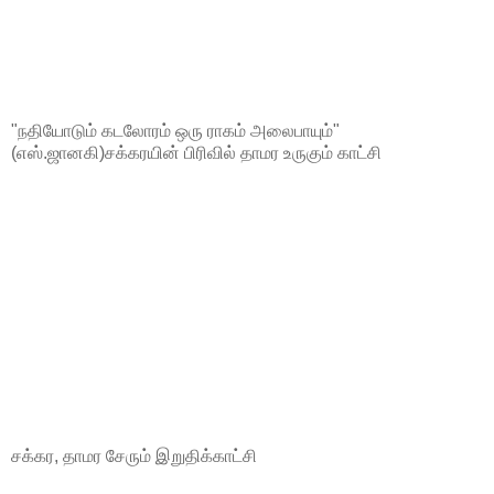
"நதியோடும் கடலோரம் ஒரு ராகம் அலைபாயும்"
(எஸ்.ஜானகி)சக்கரயின் பிரிவில் தாமர உருகும் காட்சி
சக்கர, தாமர சேரும் இறுதிக்காட்சி