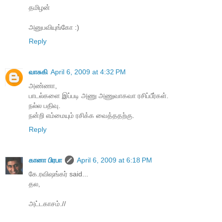
தமிழன்
அனுபவியுங்கோ :)
Reply
வாசுகி
April 6, 2009 at 4:32 PM
அண்ணா,
பாடல்களை இப்படி அணு அணுவாகவா ரசிப்பீர்கள்.
நல்ல பதிவு.
நன்றி எம்மையும் ரசிக்க வைத்ததற்கு.
Reply
கானா பிரபா
April 6, 2009 at 6:18 PM
கே.ரவிஷங்கர் said...
தல,
அட்டகாசம்.//