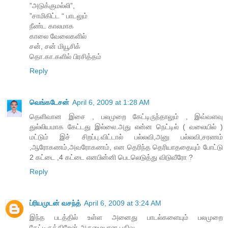
”அடுக்குமல்லி”,
”சாமிகிட்ட “ பாடலும்
நீண்ட காலமாக
காலை வேலைகளில்
சன், சன் மியூசிக்
தொ.கா.களில் பிரசித்தம்
Reply
வெங்கடேசன்
April 6, 2009 at 1:28 AM
தெளிவான இசை , பலமுறை கேட்டிருந்தாலும் , இவ்வளவு
துல்லியமாக கேட்டது இல்லை.அது என்ன நெட்டில் ( வலையில் )
மட்டும் இச் சிறப்பு.விட்டால் பல்லவி,அனு பல்லவி,சரணம்
,ஆரோகணம்,அவரோகணம், என தெரிந்த தெரியாததையும் போட்டு
2 கட்டை ,4 கட்டை எனபின்னி பெடலெடுத்து விடுவீரோ ?
Reply
ப்ரியமுடன் வசந்த்
April 6, 2009 at 3:24 AM
இந்த படத்தில் உள்ள அனைது பாடல்களையும் பலமுறை
கேட்டிருக்கிறேன் அருமையான பதிவு