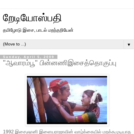
றேடியோஸ்பதி
தமிழோடு இசை, பாடல் மறந்தறியேன்
▼
Sunday, April 5, 2009
"ஆவாரம்பூ" பின்னணிஇசைத்தொகுப்பு
1992 இசைஞானி இளையராஜாவின் வாழ்க்கையில் மறக்கமுடியாத