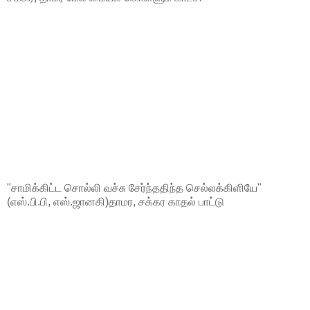
"சாமிக்கிட்ட சொல்லி வச்சு சேர்ந்ததிந்த செல்லக்கிளியே"
(எஸ்.பி.பி, எஸ்.ஜானகி)தாமர, சக்கர காதல் பாட்டு