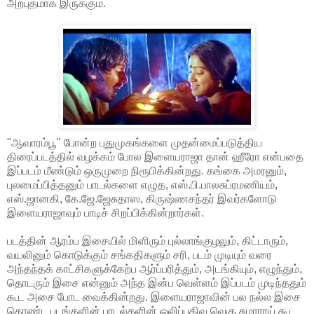
அற்புதமாக இருக்கும்.
"ஆவாரம்பூ" போன்ற புதுமுகங்களை முதன்மைப்படுத்திய
திரைப்படத்தில் வழக்கம் போல இளையராஜா தான் ஹீரோ என்பதை
இப்படம் மீண்டும் ஒருமுறை நிரூபிக்கின்றது. கங்கை அமரனும்,
புலமைப்பித்தனும் பாடல்களை எழுத, எஸ்.பி.பாலசுப்ரமணியம்,
எஸ்.ஜானகி, கே.ஜே.ஜேசுதாஸ, கிருஷ்ணசந்தர் இவர்களோடு
இளையராஜாவும் பாடிச் சிறப்பிக்கின்றார்கள்.
படத்தின் ஆரம்ப இசையில் மிளிரும் புல்லாங்குழலும், கிட்டாரும்,
வயலினும் கொடுக்கும் சங்கதிகளும் சரி, படம் முடியும் வரை
அந்தந்தக் காட்சிகளுக்கேற்ப ஆர்ப்பரித்தும், அடங்கியும், எழுந்தும்,
தொடரும் இசை என்னும் அந்த இன்ப வெள்ளம் இப்படம் முடிந்ததும்
கூட அசை போட வைக்கின்றது. இளையராஜாவின் பல நல்ல இசை
கொண்ட படங்களின் பாடல்களின் ஒலிப்பதிவு வெகு சுமாராய் கூட