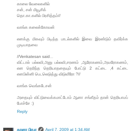
காலை வேலைகளில்
சன், சன் மியூசிக்
தொ.கா.களில் பிரசித்தம்//
வாங்க கலைக்கோவன்
எனக்கு மிகவும் பிடித்த பாடல்களில் இவை இரண்டும் தவிர்க்க
முடியாதவை
//Venkatesan said...
விட்டால் பல்லவி,அனு பல்லவி,சரணம் ,ஆரோகணம்,அவரோகணம்,
என தெரிந்த தெரியாததையும் போட்டு 2 கட்டை ,4 கட்டை
எனபின்னி பெடலெடுத்து விடுவீரோ ?//
வாங்க வெங்கடேசன்
அதையும் விட்டுவைக்கமாட்டோம் ஆனா சங்கீதம் தான் தெரியாமப்
போச்சே :)
Reply
கானா பிரபா
April 7, 2009 at 1:34 AM