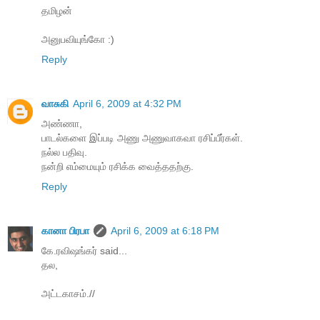
தமிழன்
அனுபவியுங்கோ :)
Reply
வாசுகி
April 6, 2009 at 4:32 PM
அண்ணா,
பாடல்களை இப்படி அணு அணுவாகவா ரசிப்பீர்கள்.
நல்ல பதிவு.
நன்றி எம்மையும் ரசிக்க வைத்ததற்கு.
Reply
கானா பிரபா
April 6, 2009 at 6:18 PM
கே.ரவிஷங்கர் said...
தல,
அட்டகாசம்.//