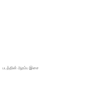
படத்தின் ஆரம்ப இசை