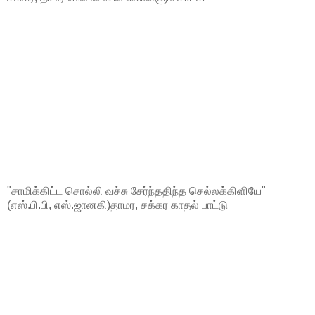
"சாமிக்கிட்ட சொல்லி வச்சு சேர்ந்ததிந்த செல்லக்கிளியே"
(எஸ்.பி.பி, எஸ்.ஜானகி)தாமர, சக்கர காதல் பாட்டு