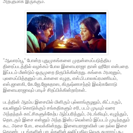
அற்புதமாக இருக்கும்.
"ஆவாரம்பூ" போன்ற புதுமுகங்களை முதன்மைப்படுத்திய
திரைப்படத்தில் வழக்கம் போல இளையராஜா தான் ஹீரோ என்பதை
இப்படம் மீண்டும் ஒருமுறை நிரூபிக்கின்றது. கங்கை அமரனும்,
புலமைப்பித்தனும் பாடல்களை எழுத, எஸ்.பி.பாலசுப்ரமணியம்,
எஸ்.ஜானகி, கே.ஜே.ஜேசுதாஸ, கிருஷ்ணசந்தர் இவர்களோடு
இளையராஜாவும் பாடிச் சிறப்பிக்கின்றார்கள்.
படத்தின் ஆரம்ப இசையில் மிளிரும் புல்லாங்குழலும், கிட்டாரும்,
வயலினும் கொடுக்கும் சங்கதிகளும் சரி, படம் முடியும் வரை
அந்தந்தக் காட்சிகளுக்கேற்ப ஆர்ப்பரித்தும், அடங்கியும், எழுந்தும்,
தொடரும் இசை என்னும் அந்த இன்ப வெள்ளம் இப்படம் முடிந்ததும்
கூட அசை போட வைக்கின்றது. இளையராஜாவின் பல நல்ல இசை
கொண்ட படங்களின் பாடல்களின் ஒலிப்பதிவு வெகு சுமாராய் கூட