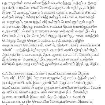
பதமராஜனின் கைவண்ணத்தில் வெளிவந்தது. அந்தப் படத்தை
இயக்கிய பரதனே பன்னிரெண்டு வருஷங்கள் கழித்து தமிழில்
இதை "ஆவாரம்பூ"வாகக் கொண்டு வந்தார். கடலோரக் கிராமம்
ஒன்றில் வாழும் சக்கர (வினீத்) என்னும் அப்பாவி & அனாதைப்
பையனுக்கும், தாமர (நந்தினி) என்னும் பொண்ணுக்கும் வரும்
காதலையும், அதற்கு தாமரயின் தகப்பன் தேவர் (நாசர்)ரூபத்தில்
வரும் எதிர்ப்பும் என்ற சாதாரண காதலைத் தான் அதன் இயல்பு
கெடாமல் அப்படியே கொடுக்கின்றது ஆவாரம்பூ. மலையாளத்தில்
நெடுமுடி வேணு செய்த சபலிஸ்ட் பாத்திரத்தை தமிழில்
கவுண்டமணி செய்கின்றார். வினித், நந்தினி, நாசர், கவுண்டமணி
உள்ளிட்ட பாத்திரத் தேர்வுகளும், குமாரின் ஒளிப்பதிவும் கச்சிதம்.
ஆபாசத்தின் எல்லையைத் தொட முனையும் காட்சி அமைப்புக்கள்
இருந்தாலும் "ஆவாரம்பூ" இசைஞானியின் கைவண்ணத்தில்
மீண்டும் ஒருமுறை பார்க்கத் தூண்டும் வண்ணம் இருப்பது சிறப்பு.
விநியோகஸ்தராகவும், பின்னர் தயாரிப்பாளராகவும் இருந்த
"கேயார்", 1991 இல் "ஈரமான ரோஜாவே" திரைப்படத்தின் மூலம்
இயக்குனராகியவர். இசைஞானியின் அருட்கடாட்சம் விழுந்த
தயாரிப்பாளர்களில் இவரும் ஒருவர் என்பதாலோ என்னவோ கேயார்
தயாரிப்பில் வெளிவந்த பெரும்பாலான திரைப்படங்களுக்கு
இளையராஜாவின் இசை என்பதோடு அந்தப் படங்களின்
பாடல்களைப் பற்றிச் சொல்லவே வேண்டியதில்லை, அவ்வளவு