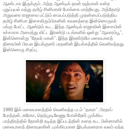
ஆண்டாக இருக்கும். அந்த ஆண்டில் தான் ரஹ்மான் என்ற
புதுப்புயல் வந்து தமிழ் சினிமாவி போக்கை மாற்றியது. அத்தோடு
அதுவரை ராஜாவை மட்டும் மையப்படுத்தி முதன்மைப்படுத்திய
தமிழ் சினிமா இசைவிரும்பிகளின் கவனத்தை இன்னொருவர்
பங்கு போட்ட ஆண்டும் கூட. இந்த ஆண்டில் ராஜாவின் இசையின்
உச்சமாக அமைந்து விட்ட இரண்டு படங்களில் ஒன்று "ஆவாரம்பூ",
இன்னொன்று "தேவர் மகன்". இந்த இரண்டுமே மலையாளத்
திரையின் பிரபல இயக்குனர் பரதனின் இயக்கத்தில் வெளிவந்தது
இன்னொரு சிறப்பு.
1980 இல் மலையாளத்தில் வெளிவந்த படம் "தகரா". பிரதாப்
போத்தன், சுரேகா, நெடுமுடிவேணு போன்றோர் முக்கிய
பாத்திரத்தில் தோன்றி நடித்த இப்படத்தின் கதை கூட பின்னாளில்
மலையாளத் திரையுலகின் முக்கியமான இயக்குனராக வலம் வந்த