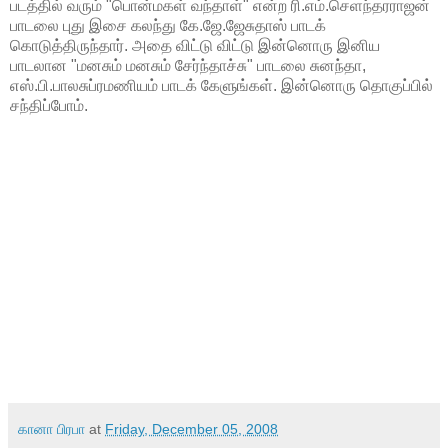
படத்தில் வரும் "பொன்மகள் வந்தாள்" என்ற ரி.எம்.செளந்தரராஜன்
பாடலை புது இசை கலந்து கே.ஜே.ஜேசுதாஸ் பாடக்
கொடுத்திருந்தார். அதை விட்டு விட்டு இன்னொரு இனிய
பாடலான "மனசும் மனசும் சேர்ந்தாச்சு" பாடலை சுனந்தா,
எஸ்.பி.பாலசுப்ரமணியம் பாடக் கேளுங்கள். இன்னொரு தொகுப்பில்
சந்திப்போம்.
கானா பிரபா
at
Friday, December 05, 2008