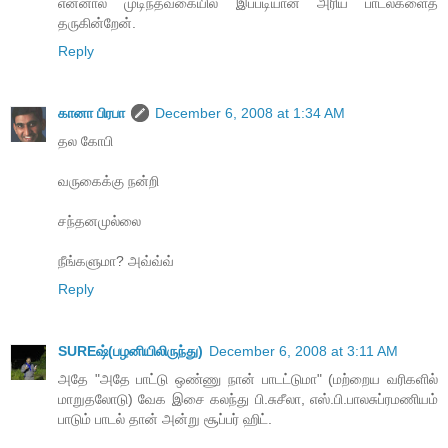
என்னால் முடிந்தவகையில் இப்படியான அரிய பாடல்களைத்
தருகின்றேன்.
Reply
கானா பிரபா
December 6, 2008 at 1:34 AM
தல கோபி
வருகைக்கு நன்றி
சந்தனமுல்லை
நீங்களுமா? அவ்வ்வ்
Reply
SUREஷ்(பழனியிலிருந்து)
December 6, 2008 at 3:11 AM
அதே "அதே பாட்டு ஒண்ணு நான் பாடட்டுமா" (மற்றைய வரிகளில்
மாறுதலோடு) வேக இசை கலந்து பி.சுசீலா, எஸ்.பி.பாலசுப்ரமணியம்
பாடும் பாடல் தான் அன்று சூப்பர் ஹிட்.