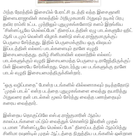
அந்த நேரத்தில் இசையில் பேராட்சி நடத்தி வந்த இசைஞானி
இளையராஜாவின் காலத்தில் அறிமுகமாகி அதுவும் நடிகர் பிரபு
தவிர ராம்கி உட்பட முற்றிலும் புதுமுகங்களோடு களம் இறங்கிய
"சின்னப்பூவே மெல்லப்பேசு" திரைப்படத்தின் ஏழு பாடல்களுமே ஹிட்
ஆகி படமும் வெள்ளி விழாக் கண்டு எஸ்.ஏ.ராஜ்குமாருக்குப்
பெருமை சேர்த்தது. இதில் பெருமைக்குரிய ஒரு விஷயம்
இப்படத்தின் எல்லாப் பாடல்களையும் தானே எழுதி
இசையமைத்தது. தமிழ் சினிமாவின் வரலாற்றில் எல்லாப்
பாடல்களுக்கும் எழுதி இசையமைத்த பெருமை டி.ராஜேந்திருக்குப்
பின் இவரையே சேர்கின்றது. தொடர்ந்து பல படங்களுக்கு தானே
பாடல் எழுதி இசையமைத்திருக்கின்றார்.
"ஒரு வழிப்பாதை" போன்ற படங்களில் வில்லனாகவும் நடித்ததோடு
"முதல் பாடல்" என்ற படத்தை புதுமுகங்களை வைத்து தயாரித்து
அதுவரை தன் பாடல்கள் மூலம் சேர்த்து வைத்த பணத்தையும்
கரைய வைத்தார்.
இன்றைய தொகுப்பிலே எஸ்.ஏ.ராஜ்குமாரின் ஆரம்ப
காலப்படங்களை மட்டும் வைத்துக் கொண்டு இவரின் முதல்
படமான "சின்னப்பூவே மெல்லப் பேசு" திரைப்படத்தில் ஆரம்பித்து
சினிமா ரவுண்டில் முதல் ஆட்டத்தை நிறுத்திய படங்களில் ஒன்றான