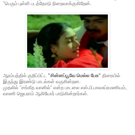
"பெரும் புள்ளி படத்தோடு நிறைவாக்குகிறேன்.
ஆரம்பத்தில் குறிப்பிட்ட
"சின்னப்பூவே மெல்ல பேசு"
திரையில்
இருந்து இரண்டு பாடல்கள் வருகின்றன.
முதலில் "சங்கீத வானில்" என்ற பாடலை எஸ்.பி.பாலசுப்ரமணியம்,
வாணி ஜெயராம் ஆகியோர் பாடுகின்றார்கள்.