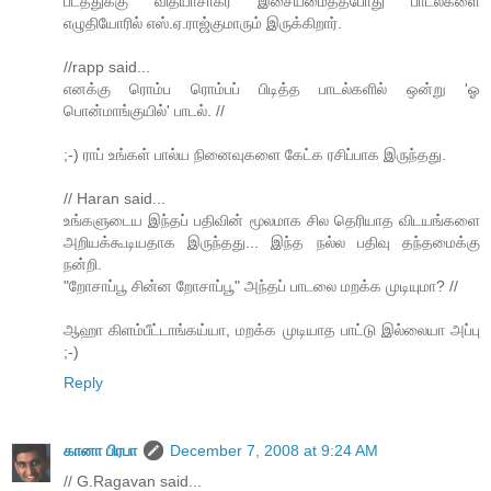
படத்துக்கு வித்யாசாகர் இசையமைத்தபோது பாடல்களை
எழுதியோரில் எஸ்.ஏ.ராஜ்குமாரும் இருக்கிறார்.
//rapp said...
எனக்கு ரொம்ப ரொம்பப் பிடித்த பாடல்களில் ஒன்று 'ஓ
பொன்மாங்குயில்' பாடல். //
;-) ராப் உங்கள் பால்ய நினைவுகளை கேட்க ரசிப்பாக இருந்தது.
// Haran said...
உங்களுடைய இந்தப் பதிவின் மூலமாக சில தெரியாத விடயங்களை
அறியக்கூடியதாக இருந்தது... இந்த நல்ல பதிவு தந்தமைக்கு
நன்றி.
"றோசாப்பூ சின்ன றோசாப்பூ" அந்தப் பாடலை மறக்க முடியுமா? //
ஆஹா கிளம்பீட்டாங்கய்யா, மறக்க முடியாத பாட்டு இல்லையா அப்பு
;-)
Reply
கானா பிரபா
December 7, 2008 at 9:24 AM
// G.Ragavan said...