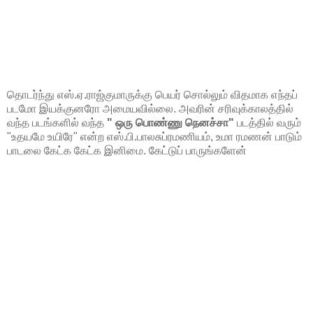
தொடர்ந்து எஸ்.ஏ.ராஜ்குமாருக்கு பெயர் சொல்லும் விதமாக எந்தப்
படமோ இயக்குனரோ அமையவில்லை. அவரின் சரிவுக்காலத்தில்
வந்த படங்களில் வந்த
" ஒரு பொண்ணு நெனச்சா"
படத்தில் வரும்
"உதயமே உயிரே" என்ற எஸ்.பி.பாலசுப்ரமணியம், உமா ரமணன் பாடும்
பாடலை கேட்க கேட்க இனிமை. கேட்டுப் பாருங்களேன்