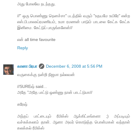
அது போலவே நடந்தது.
//" ஒரு பொண்ணு நெனச்சா" படத்தில் வரும் "உதயமே உயிரே" என்ற
எஸ்.பி.பாலசுப்ரமணியம், உமா ரமணன் பாடும் பாடலை கேட்க கேட்க
இனிமை. கேட்டுப் பாருங்களேன்//
என் all time favourite
Reply
கானா பிரபா
December 6, 2008 at 5:56 PM
வருகைக்கு நன்றி நிஜமா நல்லவன்
//SUREஷ் said...
அதே "அதே பாட்டு ஒண்ணு நான் பாடட்டுமா//
சுரேஷ்
அந்தப் பாட்டையும் ரீமிக்ஸ் ஆக்கிட்டீங்களா ;) அப்படியும்
வச்சுக்கலாம் தான். ஆனா அவர் கொடுத்த பொன்மகள் வந்தாள்
கலக்கல் ரீமிக்ஸ்