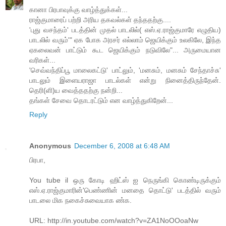
கானா பிரபாவுக்கு வாழ்த்துக்கள்...
ராஜ்குமாரைப் பற்றி அரிய தகவல்கள் தந்ததற்கு....
'புது வசந்தம்' படத்தின் முதல் பாடலில்( எஸ்.ஏ.ராஜ்குமாரே எழுதிய)
பாடலில் வரும்'" ஏக போக அரசர் எல்லாம் ஜெயிக்கும் உலகிலே, இந்த
ஏகலைவன் பாட்டும் கூட ஜெயிக்கும் நடுவிலே"... அருமையான
வரிகள்...
'செவ்வந்திப்பூ மாலைகட்டு' பாட்லும், 'மனசும், மனசும் சேந்தாச்சு'
பாடலும் இளையராஜா பாடல்கள் என்று நினைத்திருந்தேன்.
தெரி(ளி)ய வைத்ததற்கு நன்றி...
தங்கள் சேவை தொடரட்டும் என வாழ்த்துகிறேன்...
Reply
Anonymous
December 6, 2008 at 6:48 AM
பிரபா,
You tube il ஒரு கோடி ஹிட்ஸ் ஐ நெருங்கி கொண்டிருக்கும்
எஸ்.ஏ.ராஜ்குமாரின்'பெண்ணின் மனதை தொட்டு' படத்தில் வரும்
பாடலை மிக நகைச்சுவையாக ண்க.
URL: http://in.youtube.com/watch?v=ZA1NoOOoaNw