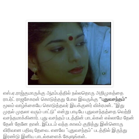
எஸ்.ஏ.ராஜ்குமாருக்கு ஆரம்பத்தில் நல்லதொரு அறிமுகத்தை
ராபர்ட் ராஜசேகரன் கொடுத்தது போல இவருக்கு
"புதுவசந்தம்"
மூலம் வாழ்க்கையே கொடுத்தவர் இயக்குனர் விக்ரமன். "இது
முதல் முதலா வரும் பாட்டு" என்று பாடியே புதுவசந்தத்தை வெற்றி
வசந்தமாக்கினார். புது வசந்தம் படத்தின் பாடல்கள் எல்லாமே தேன்
தேன் தேனே தான். இப்படம் வந்த காலம் குறித்து இன்னொரு
விரிவான பதிவு தேவை. எனவே "புதுவசந்தம்" படத்தில் இருந்து
இரண்டு இனிய பாடல்களைக் கேளுங்கள்.