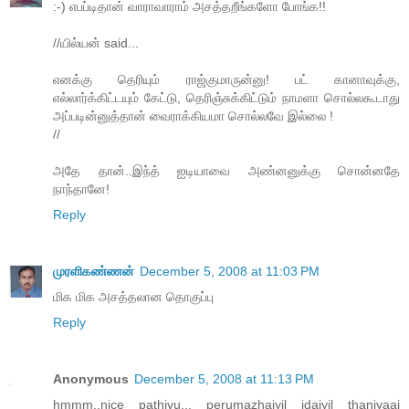
:-) எபப்டிதான் வாராவாராம் அசத்தறீங்களோ போங்க!!
//யில்யன் said...
எனக்கு தெரியும் ராஜ்குமாருன்னு! பட் கானாவுக்கு,
எல்லார்க்கிட்டயும் கேட்டு, தெரிஞ்சுக்கிட்டும் நாமளா சொல்லகூடாது
அப்படின்னுத்தான் வைராக்கியமா சொல்லவே இல்லை !
//
அதே தான்..இந்த் ஐடியாவை அண்னனுக்கு சொன்னதே
நாந்தானே!
Reply
முரளிகண்ணன்
December 5, 2008 at 11:03 PM
மிக மிக அசத்தலான தொகுப்பு
Reply
Anonymous
December 5, 2008 at 11:13 PM
hmmm..nice pathivu... perumazhaiyil idaiyil thaniyaai