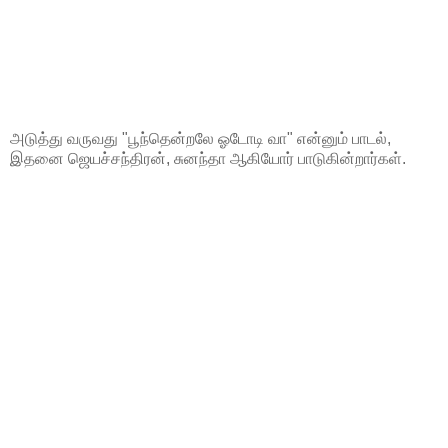
அடுத்து வருவது "பூந்தென்றலே ஓடோடி வா" என்னும் பாடல்,
இதனை ஜெயச்சந்திரன், சுனந்தா ஆகியோர் பாடுகின்றார்கள்.