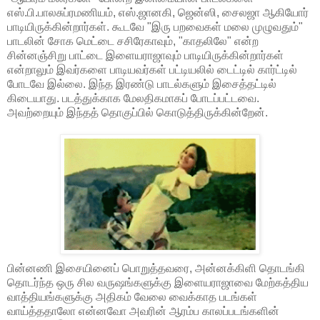
எஸ்.பி.பாலசுப்ரமணியம், எஸ்.ஜானகி, ஜென்ஸி, சைலஜா ஆகியோர்
பாடியிருக்கின்றார்கள். கூடவே "இரு பறவைகள் மலை முழுவதும்"
பாடலின் சோக மெட்டை சசிரேகாவும், "காதலிலே" என்ற
சின்னஞ்சிறு பாட்டை இளையராஜாவும் பாடியிருக்கின்றார்கள்
என்றாலும் இவர்களை பாடியவர்கள் பட்டியலில் டைட்டில் கார்ட்டில்
போடவே இல்லை. இந்த இரண்டு பாடல்களும் இசைத்தட்டில்
கிடையாது. படத்துக்காக மேலதிகமாகப் போடப்பட்டவை.
அவற்றையும் இந்தத் தொகுப்பில் கொடுத்திருக்கின்றேன்.
பின்னணி இசையினைப் பொறுத்தவரை, அன்னக்கிளி தொடங்கி
தொடர்ந்த ஒரு சில வருஷங்களுக்கு இளையராஜாவை மேற்கத்திய
வாத்தியங்களுக்கு அதிகம் வேலை வைக்காத படங்கள்
வாய்த்ததாலோ என்னவோ அவரின் ஆரம்ப காலப்படங்களின்