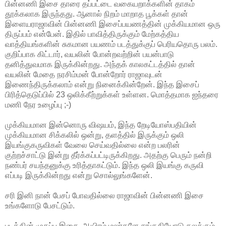
பின்னணி இசை தாரை தப்பட்டை வகையறாக்களின் தாகம்
தூக்கலாக இருந்தது. ஆனால் நிறம் மாறாத பூக்கள் தான்
இளையராஜாவின் பின்னணி இசைப்பயணத்தின் முக்கியமான ஒரு
திருப்பம் என்பேன். இதில் பாவித்திருக்கும் மேற்கத்திய
வாத்தியங்களின் சுகமான பயணம் படத்துக்குப் பெரியதொரு பலம்.
குறிப்பாக கிட்டார், வயலின் போன்றவற்றின் பயன்பாடு
தனித்துவமாக இருக்கின்றது. அந்தக் காலகட்டத்தில் தான்
வயலின் மேதை நரசிம்மன் போன்றோர் ராஜாவுடன்
இணைந்திருக்கலாம் என்று நினைக்கின்றேன். இந்த இசைப்
பிரித்தெடுப்பில் 23 ஒலிக்கீற்றுக்கள் உள்ளன. மொத்தமாக ஐந்தரை
மணி நேர உழைப்பு ;-)
முக்கியமான இன்னொரு விஷயம், இந்த றேடியோஸ்பதியின்
முக்கியமான சிக்கலில் ஒன்று, தளத்தில் இருக்கும் ஒலி
இயங்குகருவிகள் வேலை செய்வதில்லை என்ற பலரின்
குற்றச்சாட்டு இன்று தீர்க்கப்பட்டிருக்கிறது. அதற்கு பெரும் நன்றி
நண்பர் சயந்தனுக்கு உரித்தாகட்டும். இந்த ஒலி இயங்கு கருவி
எப்படி இருக்கின்றது என்று சொல்லுங்களேன்.
சரி இனி நான் பேசப் போவதில்லை ராஜாவின் பின்னணி இசை
உங்களோடு பேசட்டும்.
படத்தின் முகப்பு இசை, ஆயிரம் மலர்களே சங்கதியோடு கலக்கும்