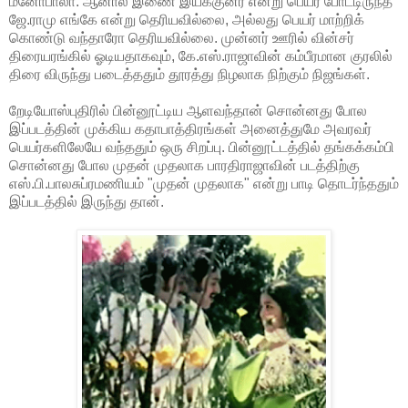
மனோபாலா. ஆனால் இணை இயக்குனர் என்று பெயர் போட்டிருந்த
ஜே.ராமு எங்கே என்று தெரியவில்லை, அல்லது பெயர் மாற்றிக்
கொண்டு வந்தாரோ தெரியவில்லை. முன்னர் ஊரில் வின்சர்
திரையரங்கில் ஓடியதாகவும், கே.எஸ்.ராஜாவின் கம்பீரமான குரலில்
திரை விருந்து படைத்ததும் தூரத்து நிழலாக நிற்கும் நிஜங்கள்.
றேடியோஸ்புதிரில் பின்னூட்டிய ஆளவந்தான் சொன்னது போல
இப்படத்தின் முக்கிய கதாபாத்திரங்கள் அனைத்துமே அவரவர்
பெயர்களிலேயே வந்ததும் ஒரு சிறப்பு. பின்னூட்டத்தில் தங்கக்கம்பி
சொன்னது போல முதன் முதலாக பாரதிராஜாவின் படத்திற்கு
எஸ்.பி.பாலசுப்ரமணியம் "முதன் முதலாக" என்று பாடி தொடர்ந்ததும்
இப்படத்தில் இருந்து தான்.