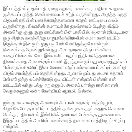
இப்படத்தின் முதல்பாதி ஏழை சுதாகர் பணக்கார ராதிகா காதலை
முக்கியப்படுத்தி சென்னையைச் சுற்றி வருகின்றது. அடுத்த பகுதி
விஜயன் ரதியின் பணக்காரத்தனமான காதல் ஊட்டியை வலம்
வருகின்றது. நிவாசின் கமராவுக்கே ஜலதோஷம் பிடித்து விடும்
அளவிற்கு குளு குளு காட்சிகள் பின் பாதியில். ஆனால் இப்படியான
ஒரு சிறந்த களத்திற்கு பாலுமகேந்திராவின் கமரா கண் மட்டும்
இருந்தால் இன்னும் ஒரு படி மேல் போயிருக்குமே என்றும்
நினைக்கத் தோன்றுகின்றது. அசாதாரண திருப்பங்களோ,
கதைப்பின்னல்களோ இல்லாவிட்டாலும் புத்திசாலித்தனமான
திரைக்கதை அமைக்கும் பாணி இருந்தால் முப்பது வருஷத்துக்குப்
பின்னரும் சிகரெட் இடைவேளை எடுப்பவர்களையும் கட்டிப் போட்டு
விடும் சாமர்த்தியம் தெரிகின்றது. ஆனால் ஐம்பது பைசா சுதாகர்
பின்னர் ஐந்து லட்சத்தோடு ஓடி விட்டார் என்றால் பின்னர் ஏன்
ஊட்டியில் வந்து புல்லு நறுகணும், அதைப் பார்த்து ராதிகா ஏன்
வெறுக்கணும் என்ற கேள்வியும் எழாமல் இல்லை.
ஐம்பது பைசாவுக்கு அலையும் அப்பாவி சுதாகர் பாத்திரமும்,
கிழக்கே போகும் ரயில் படத்தில் தமிழைக் கதறக் கதறக் கொலை
செய்த ராதிகாவின் இங்கிலீஷ் தனமான பேச்சுக்கு துணையாக
இந்தப் படத்தில் அவரின் பணக்காரத் தனமான பாத்திரமும் சிறப்பு
என்றால்,