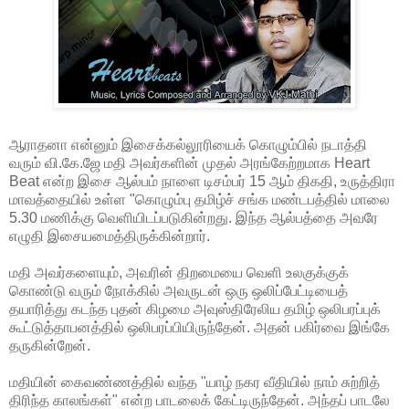
ஆராதனா என்னும் இசைக்கல்லூரியைக் கொழும்பில் நடாத்தி
வரும் வி.கே.ஜே மதி அவர்களின் முதல் அரங்கேற்றமாக Heart
Beat என்ற இசை ஆல்பம் நாளை டிசம்பர் 15 ஆம் திகதி, உருத்திரா
மாவத்தையில் உள்ள "கொழும்பு தமிழ்ச் சங்க மண்டபத்தில் மாலை
5.30 மணிக்கு வெளியிடப்படுகின்றது. இந்த ஆல்பத்தை அவரே
எழுதி இசையமைத்திருக்கின்றார்.
மதி அவர்களையும், அவரின் திறமையை வெளி உலகுக்குக்
கொண்டு வரும் நோக்கில் அவருடன் ஒரு ஒலிப்பேட்டியைத்
தயாரித்து கடந்த புதன் கிழமை அவுஸ்திரேலிய தமிழ் ஒலிபரப்புக்
கூட்டுத்தாபனத்தில் ஒலிபரப்பியிருந்தேன். அதன் பகிர்வை இங்கே
தருகின்றேன்.
மதியின் கைவண்ணத்தில் வந்த "யாழ் நகர வீதியில் நாம் சுற்றித்
திரிந்த காலங்கள்" என்ற பாடலைக் கேட்டிருந்தேன். அந்தப் பாடலே