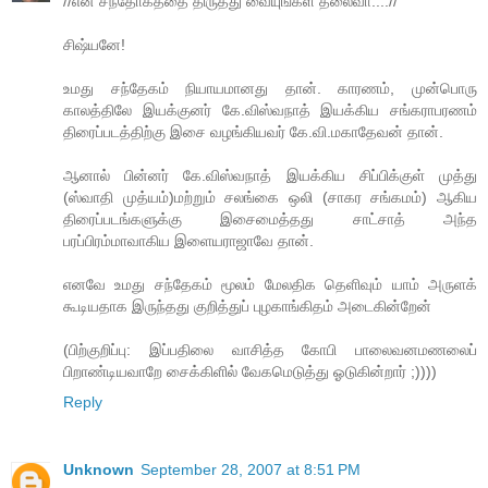
//என் சந்தோகத்தை திருத்து வையுங்கள் தலைவா....//
சிஷ்யனே!
உமது சந்தேகம் நியாயமானது தான். காரணம், முன்பொரு
காலத்திலே இயக்குனர் கே.விஸ்வநாத் இயக்கிய சங்கராபரணம்
திரைப்படத்திற்கு இசை வழங்கியவர் கே.வி.மகாதேவன் தான்.
ஆனால் பின்னர் கே.விஸ்வநாத் இயக்கிய சிப்பிக்குள் முத்து
(ஸ்வாதி முத்யம்)மற்றும் சலங்கை ஒலி (சாகர சங்கமம்) ஆகிய
திரைப்படங்களுக்கு இசைமைத்தது சாட்சாத் அந்த
பரப்பிரம்மாவாகிய இளையராஜாவே தான்.
எனவே உமது சந்தேகம் மூலம் மேலதிக தெளிவும் யாம் அருளக்
கூடியதாக இருந்தது குறித்துப் புழகாங்கிதம் அடைகின்றேன்
(பிற்குறிப்பு: இப்பதிலை வாசித்த கோபி பாலைவனமணலைப்
பிறாண்டியவாறே சைக்கிளில் வேகமெடுத்து ஓடுகின்றார் ;))))
Reply
Unknown
September 28, 2007 at 8:51 PM