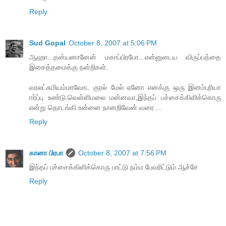
Reply
Sud Gopal
October 8, 2007 at 5:06 PM
ஆஹா...தன்யனானேன் மகாப்பிரபோ...என்னுடைய விருப்பத்தை
இசைத்தமைக்கு நன்றிகள்.
வரலட்சுமியம்மாவோட குரல் மேல் ஏனோ எனக்கு ஒரு இனம்புரியா
ஈர்ப்பு உண்டு.வெள்ளிமலை மன்னவா,இந்தப் பச்சைக்கிளிக்கொரு
என்று தொடங்கி உன்னை நானறிவேன் வரை....
Reply
கானா பிரபா
October 8, 2007 at 7:56 PM
இந்தப் பச்சைக்கிளிக்கொரு பாட்டு நம்ம பேவரிட்டும் ஆச்சே
Reply