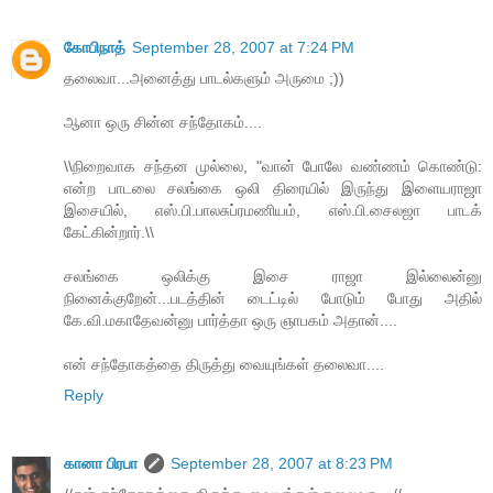
கோபிநாத்
September 28, 2007 at 7:24 PM
தலைவா...அனைத்து பாடல்களும் அருமை ;))
ஆனா ஒரு சின்ன சந்தோகம்....
\\நிறைவாக சந்தன முல்லை, "வான் போலே வண்ணம் கொண்டு:
என்ற பாடலை சலங்கை ஒலி திரையில் இருந்து இளையராஜா
இசையில், எஸ்.பி.பாலசுப்ரமணியம், எஸ்.பி.சைலஜா பாடக்
கேட்கின்றார்.\\
சலங்கை ஒலிக்கு இசை ராஜா இல்லைன்னு
நினைக்குறேன்...படத்தின் டைட்டில் போடும் போது அதில்
கே.வி.மகாதேவன்னு பார்த்தா ஒரு ஞாபகம் அதான்....
என் சந்தோகத்தை திருத்து வையுங்கள் தலைவா....
Reply
கானா பிரபா
September 28, 2007 at 8:23 PM