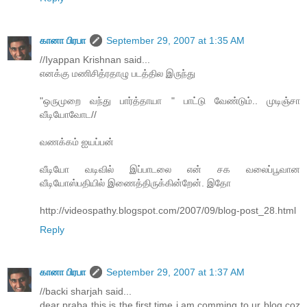
கானா பிரபா
September 29, 2007 at 1:35 AM
//Iyappan Krishnan said...
எனக்கு மணிசித்ரதாழு படத்தில இருந்து
"ஒருமுறை வந்து பார்த்தாயா " பாட்டு வேண்டும்.. முடிஞ்சா
வீடியோவோட//
வணக்கம் ஐயப்பன்
வீடியோ வடிவில் இப்பாடலை என் சக வலைப்பூவான
வீடியோஸ்பதியில் இணைத்திருக்கின்றேன். இதோ
http://videospathy.blogspot.com/2007/09/blog-post_28.html
Reply
கானா பிரபா
September 29, 2007 at 1:37 AM
//backi sharjah said...
dear praba this is the first time i am comming to ur blog coz