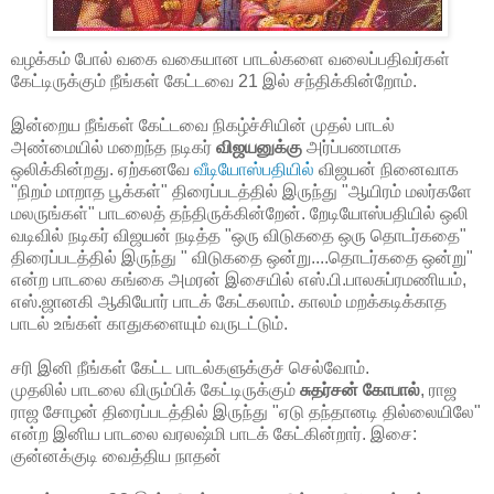
வழக்கம் போல் வகை வகையான பாடல்களை வலைப்பதிவர்கள்
கேட்டிருக்கும் நீங்கள் கேட்டவை 21 இல் சந்திக்கின்றோம்.
இன்றைய நீங்கள் கேட்டவை நிகழ்ச்சியின் முதல் பாடல்
அண்மையில் மறைந்த நடிகர்
விஜயனுக்கு
அர்ப்பணமாக
ஒலிக்கின்றது. ஏற்கனவே
வீடியோஸ்பதியில்
விஜயன் நினைவாக
"நிறம் மாறாத பூக்கள்" திரைப்படத்தில் இருந்து "ஆயிரம் மலர்களே
மலருங்கள்" பாடலைத் தந்திருக்கின்றேன். றேடியோஸ்பதியில் ஒலி
வடிவில் நடிகர் விஜயன் நடித்த "ஒரு விடுகதை ஒரு தொடர்கதை"
திரைப்படத்தில் இருந்து " விடுகதை ஒன்று....தொடர்கதை ஒன்று"
என்ற பாடலை கங்கை அமரன் இசையில் எஸ்.பி.பாலசுப்ரமணியம்,
எஸ்.ஜானகி ஆகியோர் பாடக் கேட்கலாம். காலம் மறக்கடிக்காத
பாடல் உங்கள் காதுகளையும் வருடட்டும்.
சரி இனி நீங்கள் கேட்ட பாடல்களுக்குச் செல்வோம்.
முதலில் பாடலை விரும்பிக் கேட்டிருக்கும்
சுதர்சன் கோபால்
, ராஜ
ராஜ சோழன் திரைப்படத்தில் இருந்து "ஏடு தந்தானடி தில்லையிலே"
என்ற இனிய பாடலை வரலஷ்மி பாடக் கேட்கின்றார். இசை:
குன்னக்குடி வைத்திய நாதன்