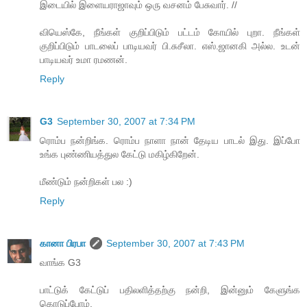
இடையில் இளையராஜாவும் ஒரு வசனம் பேசுவார். //
வியெஸ்கே, நீங்கள் குறிப்பிடும் பட்டம் கோயில் புறா. நீங்கள்
குறிப்பிடும் பாடலைப் பாடியவர் பி.சுசீலா. எஸ்.ஜானகி அல்ல. உடன்
பாடியவர் உமா ரமணன்.
Reply
G3
September 30, 2007 at 7:34 PM
ரொம்ப நன்றிங்க. ரொம்ப நாளா நான் தேடிய பாடல் இது. இப்போ
உங்க புண்ணியத்துல கேட்டு மகிழ்கிறேன்.
மீண்டும் நன்றிகள் பல :)
Reply
கானா பிரபா
September 30, 2007 at 7:43 PM
வாங்க G3
பாட்டுக் கேட்டுப் பதிலளித்தற்கு நன்றி, இன்னும் கேளுங்க
கொடுப்போம்.