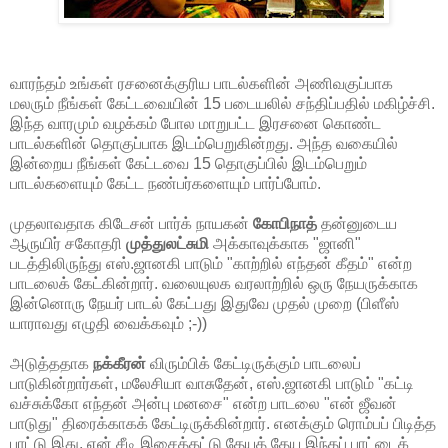
வாரந்தம் உங்கள் ரசனைக்குரிய பாடல்களின் அணிவகுப்பாக
மலரும் நீங்கள் கேட்டவையின் 15 படையலில் சந்திப்பதில் மகிழ்ச்சி.
இந்த வாரமும் வழக்கம் போல மாறுபட்ட இரசனை கொண்ட
பாடல்களின் தொகுப்பாக இடம்பெறுகின்றது. அந்த வகையில்
இன்றைய நீங்கள் கேட்டவை 15 தொகுப்பில் இடம்பெறும்
பாடல்களையும் கேட்ட நண்பர்களையும் பார்ப்போம்.
முதலாவதாக கிடேசன் பார்க் நாயகன்
கோபிநாத்
தன்னுடைய
ஆருயிர் சகோதரி
முத்துலட்சுமி
அக்காவுக்காக "ஜானி"
படத்திலிருந்து எஸ்.ஜானகி பாடும் "காற்றில் எந்தன் கீதம்" என்ற
பாடலைக் கேட்கின்றார். வலையுலக வரலாற்றில் ஒரு நேயருக்காக
இன்னொரு நேயர் பாடல் கேட்பது இதுவே முதல் முறை (பிளீஸ்
யாராவது எழுதி வைக்கவும் ;-))
அடுத்ததாக
நக்கீரன்
விரும்பிக் கேட்டிருக்கும் பாடலைப்
பாடுகின்றார்கள், மலேசியா வாசுதேன், எஸ்.ஜானகி பாடும் "கட்டி
வச்சுக்கோ எந்தன் அன்பு மனசை" என்ற பாடலை "என் ஜீவன்
பாடுது" திரைக்காகக் கேட்டிருக்கின்றார். எனக்கும் ரொம்பப் பிடித்த
பாட்டு இது, என் சீடி இசைத்தட்டு தேயத் தேய இந்தப் பாட்டைக்