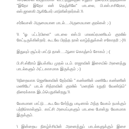
"இதோ இதோ என் நெஞ்சிலே" பாடலை, பி.எஸ்.சசிரேகா,
எஸ்.ஜானகி ஆகியோர் பாடுகின்றார்கள்.\\
சர்வேசன் அருமையான பாடல்....அருமையான குரல்கள் ;-)
\\ "ஓ பட்டர்பிளை" பாடலை எஸ்.பி பாலசுப்ரமணியம் குரலில்
கேட்டிருக்கின்றார். கூடவே பிறந்த நாள் வாழ்த்துக்கள் சகோதரி ;-)\\
இதுவும் சூப்பர் பாட்டு தான்....ஆனா கொஞ்சம் சோகம் ;-(
பி.சி.ஸ்ரீராம் இயக்கிய முதல் படம். ராஜாவின் இசையில் அனைத்து
பாடல்களும் அட்டகாசமாக இருக்கும் ;-)
\\நிறைவாக ஜெஸிலாவின் தேர்வில் " கண்ணின் மணியே கண்ணின்
மணியே" பாடல் சித்ராவின் குரலில் "மனதில் உறுதி வேண்டும்"
திரைக்காக இடம்பெறுகின்றது.\\
வேகமான பாட்டு....கூடவே சேர்ந்து பாடினால் அந்த வேகம் நமக்கும்
பற்றிகொள்ளும். காட்சி அமைப்புகளும் பாடலை போன்று வேகமாக
இருக்கும்.
\ இன்றைய நிகழ்ச்சியின் அனைத்துப் பாடல்களுக்கும் இசை