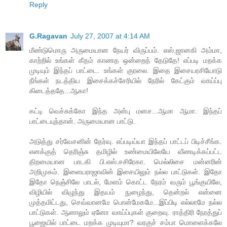
Reply
G.Ragavan
July 27, 2007 at 4:14 AM
மீண்டுமொரு அருமையான நேயர் விருப்பம். எஸ்.ஜானகி அம்மா,
காற்றில் உங்கள் கீதம் காணத ஒன்றைத் தேடுதே! எப்படி மறக்க
முடியும் இந்தப் பாட்டை. உங்கள் குரலை. இதை இசையரசியோடு
நீங்கள் நடத்திய இசைக்கச்சேரியில் நேரில் கேட்கும் வாய்ப்பு
கிடைத்ததே...ஆகா!
கட்டி வெச்சுக்கோ இந்த அன்பு மனச...ஆமா ஆமா. இந்தப்
பாட்டையுந்தான். அருமையான பாட்டு.
அடுத்து சர்வேசனின் தேர்வு. எப்படிய்யா இந்தப் பாட்டப் பிடிச்சீங்க.
எனக்குத் தெரிஞ்சு தமிழில் உண்மையிலேயே வீணடிக்கப்பட்ட
திறமையான பாடகி பி.எஸ்.சசிரேகா. மெல்லிசை மன்னரின்
அறிமுகம். இளையராஜாவின் இசையிலும் நல்ல பாட்டுகள். இதோ
இதோ நெஞ்சிலே பாடல், மேளம் கொட்ட நேரம் வரும் பூங்குயிலே,
விழியில் விழுந்து இதயம் நுழைந்து, தென்றல் என்னை
முத்தமிட்டது, செவ்வானமே பொன்மேகமே...இப்பிடி எல்லாமே நல்ல
பாட்டுகள். ஆனாலும் ஏனோ வாய்ப்புகள் குறைவு. ராத்திரி நேரத்துப்
பூஜையில் பாட்டை மறக்க முடியுமா? வரகுச் சம்பா மொளைக்கலே