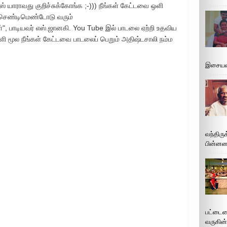
் யாராவது குறிச்சுக்கோங்க ;-))) நீங்கள் கேட்டவை ஒளி
ா செண்டிமெண்டோடு வரும்
", பாடியவர் எஸ்.ஜானகி. You Tube இல் பாடலை ஏற்றி உதவிய
ளி மூல நீங்கள் கேட்டவை பாடலைப் பெறும் அதிஷ்டசாலி நம்ம
இசையமை
வந்திரு
பின்னணி
பட்டைய
வருகின்