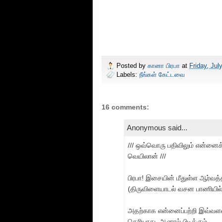
Posted by
கானா பிரபா
at
Friday, Jul
Labels:
நீங்கள் கேட்டவை
16 comments:
Anonymous said...
/// ஒவ்வொரு பதிவிலும் என்னைக
வெயிலான் ///
பிரபா! இசையின் மீதுள்ள ஆர்வத்த
(திருவிளையாடல் வசன பாணியில் ப
அதற்காக என்னைப்பற்றி இவ்வளவ
தெரியாது. ஆனால் பிடிக்கும்.