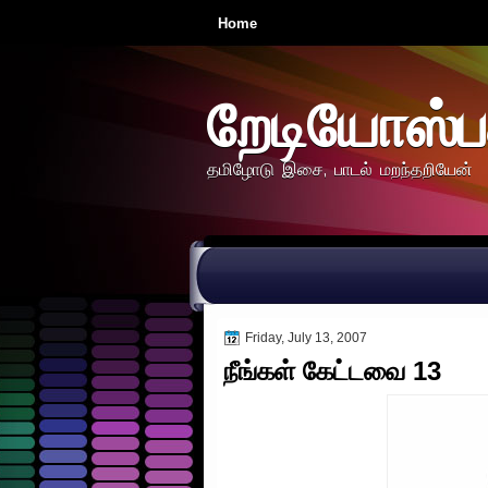
Home
றேடியோஸ்ப
தமிழோடு இசை, பாடல் மறந்தறியேன்
Friday, July 13, 2007
நீங்கள் கேட்டவை 13