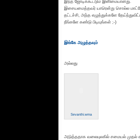
இந்த ஜோடிக்கூட்டும் இனிமையானது.
இசையமைத்தவர் யாரென்று சொல்ல மாட்டே
தட்டச்சி, அந்த எழுத்துக்களே தேய்ந்துவிட
நீங்களே கண்டு பிடியுங்கள் ;-)
இங்கே அழுத்தவும்
அல்லது
Sevanthi.wma
அடுத்ததாக வலையுலகில் சமையல் முதல் ச