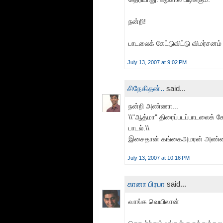
நன்றி!
பாடலைக் கேட்டுவிட்டு விமர்சனம்
July 13, 2007 at 9:02 PM
சிநேகிதன்..
said...
நன்றி அண்ணா...
\\"ஆத்மா" திரைப்படப்பாடலைக்
பாடல்.\\
இசைதான் கங்கைஅமரன் அண்ணா
July 13, 2007 at 10:16 PM
கானா பிரபா
said...
வாங்க வெயிலான்