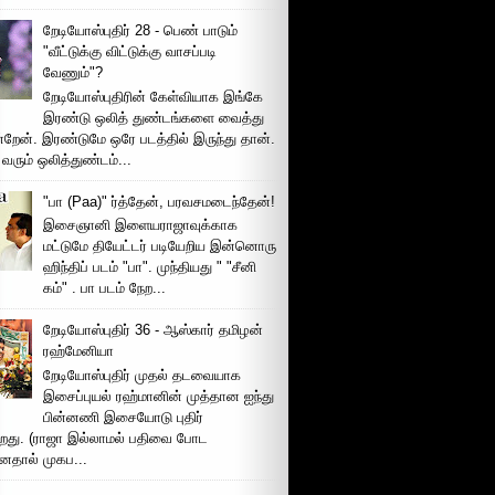
றேடியோஸ்புதிர் 28 - பெண் பாடும்
"வீட்டுக்கு விட்டுக்கு வாசப்படி
வேணும்"?
றேடியோஸ்புதிரின் கேள்வியாக இங்கே
இரண்டு ஒலித் துண்டங்களை வைத்து
்றேன். இரண்டுமே ஒரே படத்தில் இருந்து தான்.
 வரும் ஒலித்துண்டம்...
"பா (Paa)" ர்த்தேன், பரவசமடைந்தேன்!
இசைஞானி இளையராஜாவுக்காக
மட்டுமே தியேட்டர் படியேறிய இன்னொரு
ஹிந்திப் படம் "பா". முந்தியது " "சீனி
கம்" . பா படம் நேற...
றேடியோஸ்புதிர் 36 - ஆஸ்கார் தமிழன்
ரஹ்மேனியா
றேடியோஸ்புதிர் முதல் தடவையாக
இசைப்புயல் ரஹ்மானின் முத்தான ஐந்து
பின்னணி இசையோடு புதிர்
்றது. (ராஜா இல்லாமல் பதிவை போட
னதால் முகப...