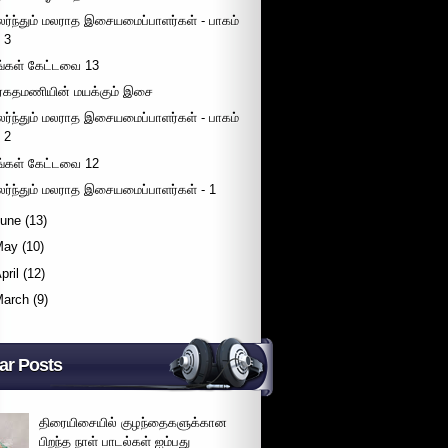
லர்ந்தும் மலராத இசையமைப்பாளர்கள் - பாகம்
3
ீங்கள் கேட்டவை 13
ரகதமணியின் மயக்கும் இசை
லர்ந்தும் மலராத இசையமைப்பாளர்கள் - பாகம்
2
ீங்கள் கேட்டவை 12
லர்ந்தும் மலராத இசையமைப்பாளர்கள் - 1
June
(13)
May
(10)
pril
(12)
March
(9)
ar Posts
திரையிசையில் குழந்தைகளுக்கான
பிறந்த நாள் பாடல்கள் ஐம்பது