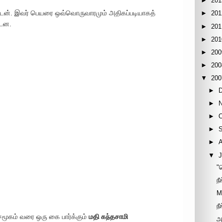
►
201
ன். இவர் பெயரை ஒவ்வொருவாரமும் அதிகப்படியாகத்
►
201
்டன.
►
201
►
201
►
200
►
200
▼
200
►
►
►
►
►
▼
J
"
ந
M
ந
மூகம் வரை ஒரு கை பார்க்கும்
மதி கந்தசாமி
அ