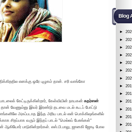
Blog 
►
202
►
202
►
202
►
202
►
202
►
202
►
202
ிக்கிறதில எனக்கு ஒரே புழுகம் தான். சரி வாங்கோ
►
201
►
201
ாடலைக் கேட்டிருக்கின்றார், கேள்வியின் நாயகன்
சுதர்ஸன்
►
201
ீடு தான் வேணும்னு இவர் இரண்டு தடவை மடல் கூடப் போட்டு
►
201
ளங்களிலே அகப்படாத இந்த அரிய பாடல் என் பொக்கிஷங்களில்
►
201
க சிறப்பாக வரும் இந்தப் பாடல் "மெல்லப் பேசுங்கள்"
►
201
ணன் ஆகியோர் பாடுகின்றார்கள். எஸ்.பி.பாலு, ஜானகி ஜோடி போல