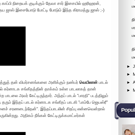
து காப்பி நிறையக் குடிக்கும் தேவா சார் இசையில் ஹரிஹரன்,
ம
்தேய ஜாஸ் இசையோடு போட்டி போடும் இந்த கிராமத்து ஜாஸ் ;-)
ந
ம
ம
ந
ம
►
►
துத் தன் விமர்சனங்களை அளிக்கும் நண்பர்
வெயிலான்
பாடல்
►
A
ல் கர்னாடக சங்கீதத்தின் தாக்கம் உள்ள பாடலாகத் தான்
►
பாடலை அவர் கேட்டிருந்தார். அந்தப் பாடல் "பாரதி" படத்திலும்
தரும் இந்தப் பாடல் கர்னாடக சங்கீதப் பாடகி "பாம்பே ஜெயஸ்ரீ"
னைச் சரணடைந்தேன்". இந்தப்பாடலின் சிறப்பு என்னவென்றால்
Popul
ன்றது. அதிகம் நீங்கள் கேட்டிருக்கமாட்டீர்கள்