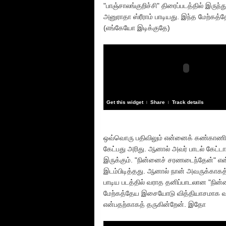
"பாஞ்சாலங்குறிச்சி" திரைப்படத்தில் இருந்
அனுராதா ஸ்ரீராம் பாடியது. இந்த மேற்கத
(எங்கேயோ இடிக்குதே)
Get this widget
Share
Track details
|
|
ஒவ்வொரு பதிவிலும் என்னைக் கண்காணித்
கேட்பது அரிது. ஆனால் அவர் பாடல் கேட்டா
இருக்கும். "நின்னைச் சரணடைந்தேன்" என்ற 
இடம்பிடித்தது. ஆனால் நான் அவருக்காகத் 
பாடிய படத்தில் வராத தனிப்பாடலான "நின்
மேற்கத்தேய இசையோடு வித்தியாசமாக வருகி
என்பதற்காகத் தருகின்றேன். இதோ