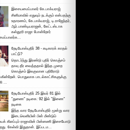
இசையமைப்பாளர் கே.பாக்யராஜ்
சினிமாவில் எதுவும் நடக்கும் என்பதற்கு
உதாரணம், கே.பாக்யராஜ், டி.ராஜேந்தர்,
ஆர்.பாண்டியராஜன், லேட்டஸ்டாக
கஸ்தூரி ராஜா போன்றோர்
ப்பாளர்க...
றேடியோஸ்புதிர் 38 - கடிகாரக் காதல்
பாட்டு்?
தொடர்ந்து இரண்டு புதிர் கொஞ்சம்
தாவு தீர வைத்ததால் இந்த முறை
கொஞ்சம் இலகுவான புதிரோடு
க்கின்றேன். பொதுவாக பாடல்காட்சிகளுக்கு
 ...
றேடியோஸ்புதிர் 25 இவர் 81 இல்
"துணை" நடிகை: 92 இல் "இணை"
நடிகை
இந்த வார றேடியோஸ்புதிர் மூன்று வார
இடைவெளியின் பின் மீண்டும்
ைக் கிளப்பும் ராஜாவின் பின்னணி இசையோடு
றது. கேள்வி இதுதான். இப்படம...