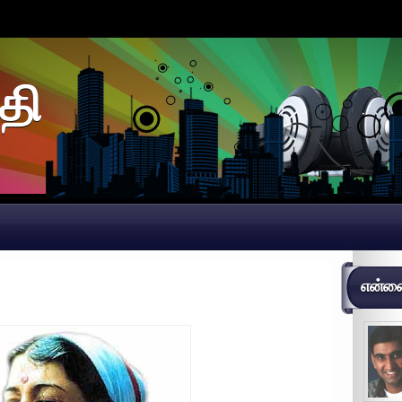
தி
என்னைப