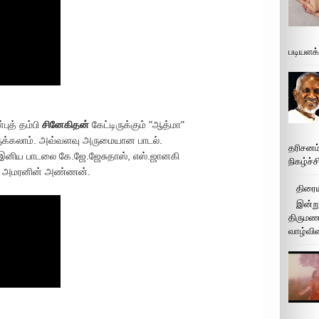
படியளக
புத் தம்பி
சினேகிதன்
கேட்டிருக்கும் "ஆத்மா"
ருக்கலாம். அவ்வளவு அருமையான பாடல்.
தரிசனம
இனிய பாடலை கே.ஜே.ஜேசுதாஸ், எஸ்.ஜானகி
நிகழ்ச்
்கை அமரனின் அண்ணன்.
திரைய
இன்று
திருமண 
வாழ்வின