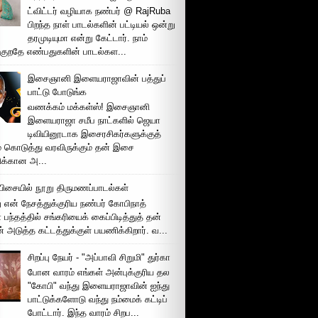
ட்விட்டர் வழியாக நண்பர் @ RajRuba
பிறந்த நாள் பாடல்களின் பட்டியல் ஒன்று
தரமுடியுமா என்று கேட்டார். நாம்
்குறதே எண்பதுகளின் பாடல்கள...
இசைஞானி இளையராஜாவின் பத்துப்
பாட்டு போடுங்க
வணக்கம் மக்கள்ஸ்! இசைஞானி
இளையராஜா சமீப நாட்களில் ஜெயா
டிவியினூடாக இசைரசிகர்களுக்குத்
் கொடுத்து வரவிருக்கும் தன் இசை
சிக்கான அ...
ிசையில் நூறு திருமணப்பாடல்கள்
 என் நேசத்துக்குரிய நண்பர் கோபிநாத்
பந்தத்தில் சங்கரியைக் கைப்பிடித்துத் தன்
் அடுத்த கட்டத்துக்குள் பயணிக்கிறார். வ...
சிறப்பு நேயர் - "அப்பாவி சிறுமி" துர்கா
போன வாரம் எங்கள் அன்புக்குரிய தல
"கோபி" வந்து இளையராஜாவின் ஐந்து
பாட்டுக்களோடு வந்து நம்மைக் கட்டிப்
போட்டார். இந்த வாரம் சிறப...