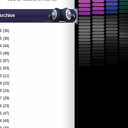
Archive
6
(36)
5
(36)
4
(44)
3
(48)
2
(87)
1
(83)
0
(11)
9
(15)
8
(24)
7
(29)
6
(23)
5
(47)
4
(44)