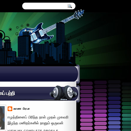
் பற்றி
கானா பிரபா
ஈழத்தினைப் பிரிந்த நாள் முதல் முகவரி
இழந்த மனிதர்களில் நானும் ஒருவன்
VIEW MY COMPLETE PROFILE