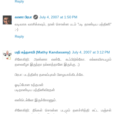
Reply
கானா பிரபா
July 4, 2007 at 1:50 PM
வடிவாக வாசிக்கவும், நான் சொன்ன படம் "படி தாண்டிய பத்தினி"
;-)
Reply
மதி கந்தசாமி (Mathy Kandasamy)
July 4, 2007 at 3:12 PM
சினேகிதி: அண்ணா எண்டே கூப்பிடுங்கோ. எல்லாவிசயமும்
தலைகீழா இருந்தா நல்லாத்தானே இருக்கு. ;)
பிரபா: படத்தின்ர தலைப்புகள் பிழையாக்கிடக்கே.
ஓடிப்போன உத்தமன்
படிதாண்டிய பத்தினிவிரதன்
எண்டெல்லோ இருக்கோணும்.
சினேகிதி: நீங்கள் சொன்ன படமும் தனச்சித்தி சுட்ட மஞ்சள்