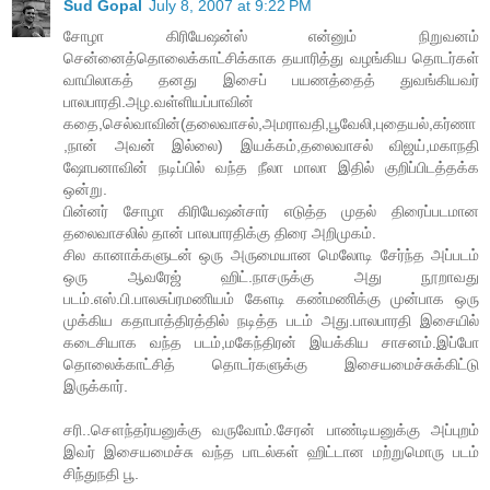
Sud Gopal
July 8, 2007 at 9:22 PM
சோழா கிரியேஷன்ஸ் என்னும் நிறுவனம்
சென்னைத்தொலைக்காட்சிக்காக தயாரித்து வழங்கிய தொடர்கள்
வாயிலாகத் தனது இசைப் பயணத்தைத் துவங்கியவர்
பாலபாரதி.அழ.வள்ளியப்பாவின்
கதை,செல்வாவின்(தலைவாசல்,அமராவதி,பூவேலி,புதையல்,கர்ணா
,நான் அவன் இல்லை) இயக்கம்,தலைவாசல் விஜய்,மகாநதி
ஷோபனாவின் நடிப்பில் வந்த நீலா மாலா இதில் குறிப்பிடத்தக்க
ஒன்று.
பின்னர் சோழா கிரியேஷன்சார் எடுத்த முதல் திரைப்படமான
தலைவாசலில் தான் பாலபாரதிக்கு திரை அறிமுகம்.
சில கானாக்களுடன் ஒரு அருமையான மெலோடி சேர்ந்த அப்படம்
ஒரு ஆவரேஜ் ஹிட்.நாசருக்கு அது நூறாவது
படம்.எஸ்.பி.பாலசுப்ரமணியம் கேளடி கண்மணிக்கு முன்பாக ஒரு
முக்கிய கதாபாத்திரத்தில் நடித்த படம் அது.பாலபாரதி இசையில்
கடைசியாக வந்த படம்,மகேந்திரன் இயக்கிய சாசனம்.இப்போ
தொலைக்காட்சித் தொடர்களுக்கு இசையமைச்சுக்கிட்டு
இருக்கார்.
சரி..சௌந்தர்யனுக்கு வருவோம்.சேரன் பாண்டியனுக்கு அப்புறம்
இவர் இசையமைச்சு வந்த பாடல்கள் ஹிட்டான மற்றுமொரு படம்
சிந்துநதி பூ.