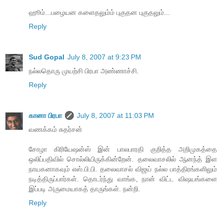
ஹூம்...பழையன களைதலும்ம் புகுதன புகுதலும்...
Reply
Sud Gopal
July 8, 2007 at 9:23 PM
நல்லதொரு முயற்சி பிரபா அண்ணாச்சி.
Reply
கானா பிரபா
July 8, 2007 at 11:03 PM
வணக்கம் சுதர்சன்
சோழா கிரியேஷன்ஸ் இன் பாலபாரதி குறித்த அறிமுகத்தை
ஒலிப்பதிவில் சொல்லியிருக்கின்றேன். தலைவாசலில் ஆனந்த் இள
நாயகனாகவும் எஸ்.பி.பி. தலைவாசல் விஜய் நல்ல பாத்திரங்களிலும்
நடித்திருப்பார்கள். தொடர்ந்து வாங்க, நான் விட்ட விஷயங்களை
இப்படி அருமையாகத் தாருங்கள். நன்றி.
Reply