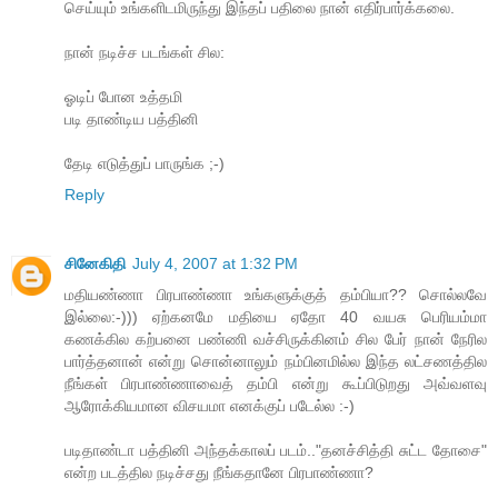
செய்யும் உங்களிடமிருந்து இந்தப் பதிலை நான் எதிர்பார்க்கலை.
நான் நடிச்ச படங்கள் சில:
ஓடிப் போன உத்தமி
படி தாண்டிய பத்தினி
தேடி எடுத்துப் பாருங்க ;-)
Reply
சினேகிதி
July 4, 2007 at 1:32 PM
மதியண்ணா பிரபாண்ணா உங்களுக்குத் தம்பியா?? சொல்லவே
இல்லை:-))) ஏற்கனமே மதியை ஏதோ 40 வயசு பெரியம்மா
கணக்கில கற்பனை பண்ணி வச்சிருக்கினம் சில பேர் நான் நேரில
பார்த்தனான் என்று சொன்னாலும் நம்பினமில்ல இந்த லட்சணத்தில
நீங்கள் பிரபாண்ணாவைத் தம்பி என்று கூப்பிடுறது அவ்வளவு
ஆரோக்கியமான விசயமா எனக்குப் படேல்ல :-)
படிதாண்டா பத்தினி அந்தக்காலப் படம்.."தனச்சித்தி சுட்ட தோசை"
என்ற படத்தில நடிச்சது நீங்கதானே பிரபாண்ணா?