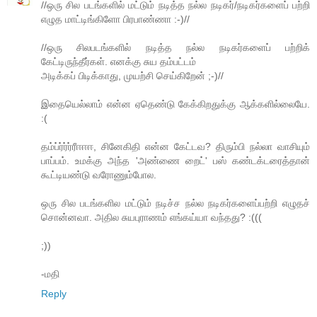
//ஒரு சில படங்களில் மட்டும் நடித்த நல்ல நடிகர்/நடிகர்களைப் பற்றி
எழுத மாட்டிங்கிளோ பிரபாண்ணா :-)//
//ஒரு சிலபடங்களில் நடித்த நல்ல நடிகர்களைப் பற்றிக்
கேட்டிருந்தீர்கள். எனக்கு சுய தம்பட்டம்
அடிக்கப் பிடிக்காது, முயற்சி செய்கிறேன் ;-)//
இதையெல்லாம் என்ன ஏதெண்டு கேக்கிறதுக்கு ஆக்களில்லையே.
:(
தம்ப்ர்ர்ர்ரீஈஈஈ, சினேகிதி என்ன கேட்டவ? திரும்பி நல்லா வாசியும்
பாப்பம். உமக்கு அந்த 'அண்ணை றைட்' பஸ் கண்டக்டரைத்தான்
கூட்டியண்டு வரோணும்போல.
ஒரு சில படங்களில மட்டும் நடிச்ச நல்ல நடிகர்களைப்பற்றி எழுதச்
சொன்னவா. அதில சுயபுராணம் எங்கய்யா வந்தது? :(((
;))
-மதி
Reply