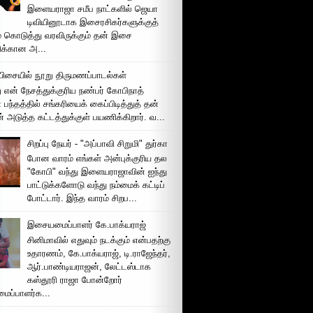
இளையராஜா சமீப நாட்களில் ஜெயா
டிவியினூடாக இசைரசிகர்களுக்குத்
் கொடுத்து வரவிருக்கும் தன் இசை
சிக்கான அ...
ிசையில் நூறு திருமணப்பாடல்கள்
 என் நேசத்துக்குரிய நண்பர் கோபிநாத்
பந்தத்தில் சங்கரியைக் கைப்பிடித்துத் தன்
் அடுத்த கட்டத்துக்குள் பயணிக்கிறார். வ...
சிறப்பு நேயர் - "அப்பாவி சிறுமி" துர்கா
போன வாரம் எங்கள் அன்புக்குரிய தல
"கோபி" வந்து இளையராஜாவின் ஐந்து
பாட்டுக்களோடு வந்து நம்மைக் கட்டிப்
போட்டார். இந்த வாரம் சிறப...
இசையமைப்பாளர் கே.பாக்யராஜ்
சினிமாவில் எதுவும் நடக்கும் என்பதற்கு
உதாரணம், கே.பாக்யராஜ், டி.ராஜேந்தர்,
ஆர்.பாண்டியராஜன், லேட்டஸ்டாக
கஸ்தூரி ராஜா போன்றோர்
ப்பாளர்க...