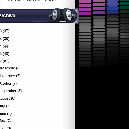
Archive
6
(37)
5
(36)
4
(44)
3
(48)
2
(87)
December
(8)
November
(7)
October
(7)
September
(8)
August
(8)
uly
(3)
June
(8)
May
(7)
pril
(3)