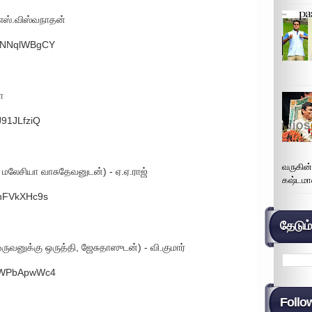
.எஸ்.விஸ்வநாதன்
n9NNqlWBgCY
ா
J91JLfziQ
வருகின
, மலேசியா வாசுதேவனுடன்) - ஏ.ஏ.ராஜ்
கஷ்டமா
bnFVkXHc9s
தேடும
னுக்கு ஒருத்தி, ஜேசுதாஸுடன்) - வி.குமார்
pdWPbApwWc4
Follo