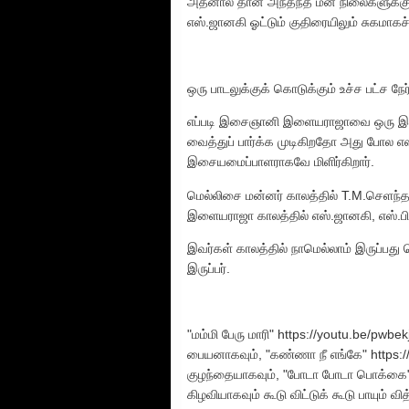
அதனால் தான் அந்தந்த மன நிலைகளுக்குத
எஸ்.ஜானகி ஓட்டும் குதிரையிலும் சுகமாகச
ஒரு பாடலுக்குக் கொடுக்கும் உச்ச பட்ச நே
எப்படி இசைஞானி இளையராஜாவை ஒரு இசைய
வைத்துப் பார்க்க முடிகிறதோ அது போல 
இசையமைப்பாளராகவே மிளிர்கிறார்.
மெல்லிசை மன்னர் காலத்தில் T.M.செளந
இளையராஜா காலத்தில் எஸ்.ஜானகி, எஸ்.பி.
இவர்கள் காலத்தில் நாமெல்லாம் இருப்பது
இருப்பர்.
"மம்மி பேரு மாரி" https://youtu.be/pw
பையனாகவும், "கண்ணா நீ எங்கே" https:
குழந்தையாகவும், "போடா போடா பொக்கை" h
கிழவியாகவும் கூடு விட்டுக் கூடு பாயும் வி