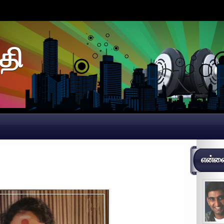
தி
என்னைப