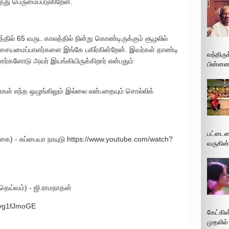
்து பெருமைப்படுகிறேன்.
த்தில் 65 வருட காலத்தில் நின்று கொண்டிருக்கும் சூழலில்
ையமைப்பாளர்களை இங்கே பகிர்கின்றேன். இவர்கள் தாண்டி
வந்திரு
ளர்களோடு அவர் இயங்கியிருக்கிறார் என்பதும்
பின்னணி
ர்கள் எந்த ஒழுங்கிலும் இல்லை என்பதையும் சொல்லிக்
பட்டைய
ை) - சுப்பையா நாயுடு https://www.youtube.com/watch?
வருகின்
ய்வம்) - ஜி.ராமநாதன்
ovg1fJmoGE
கேட்கின
முதலில்