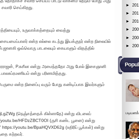
் தோதாகச் சவாரி செய்யப் பாட்டு வாகனம் தேடும் போது அது
►
201
் சவாரி செய்கிறது.
►
201
►
201
►
200
ர்த்தியையும், உருவாக்கத்தையும் வைத்து
►
200
மைப்பாளர் என்ற எல்லை கடந்து இயக்குநர் என்ற நிலையில்
►
200
எஸ்.ஜானகி ஒவ்வொரு பாடலையும் கையாளும் விதத்தில்
Popul
்தரராஜன், P.சுசீலா என்று அமைந்ததோ அது போல் இசைஞானி
பாலசுப்ரமணியம் என்று பரிணமித்தது.
 பெருமை என்ற நினைப்பு வரும் போது கண்டிப்பாக இவர்களும்
படியளக
bekjLgZWg (நெஞ்சத்தைக் கிள்ளாதே) என்று விடலைப்
//youtu.be/HFDzZBCT0OI (ருசி கண்ட பூனை) என்று
ttps://youtu.be/BpaHQVXD62g (உதிரிப் பூக்கள்) என்று
த்தை கற்றவர்.