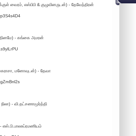
ுள் வைரம், எஸ்பிபி & குழுவினருடன்) - தேவேந்திரன்
nvp3S4s4D4
த்தினமே) - கங்கை அமரன்
Ls9ylLrPU
 மகராசா, மனோவுடன்) - தேவா
MxgZmBnl2s
 நிலா) - வி.தட்சணாமூர்த்தி
- எஸ்.பி.பாலசுப்ரமணியம்