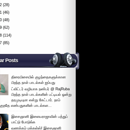
2
(28)
1
(46)
0
(48)
9
(62)
8
(114)
7
(85)
ar Posts
திரையிசையில் குழந்தைகளுக்கான
பிறந்த நாள் பாடல்கள் ஐம்பது
ட்விட்டர் வழியாக நண்பர் @ RajRuba
பிறந்த நாள் பாடல்களின் பட்டியல் ஒன்று
தரமுடியுமா என்று கேட்டார். நாம்
்குறதே எண்பதுகளின் பாடல்கள...
இசைஞானி இளையராஜாவின் பத்துப்
பாட்டு போடுங்க
வணக்கம் மக்கள்ஸ்! இசைஞானி