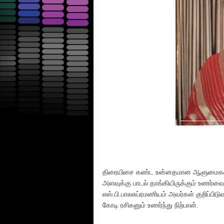
திரையிசை கண்ட உன்னதமான ஆளுமைகளில் 
அளவுக்கு பாடல் தாங்கியிருக்கும் உணர்வ
எஸ்.பி.பாலசுப்ரமணியம் அவர்கள் குறிப்பி
கோடி ரசிகனும் உணர்ந்து நிற்பான்.