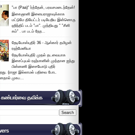
"பா (Paa)" ர்த்தேன், பரவசமடைந்தேன்!
இசைஞானி இளையராஜாவுக்காக
மட்டுமே தியேட்டர் படியேறிய இன்னொரு
ஹிந்திப் படம் "பா". முந்தியது " "சீனி
கம்" . பா படம் நேற...
றேடியோஸ்புதிர் 36 - ஆஸ்கார் தமிழன்
ரஹ்மேனியா
றேடியோஸ்புதிர் முதல் தடவையாக
இசைப்புயல் ரஹ்மானின் முத்தான ஐந்து
பின்னணி இசையோடு புதிர்
்றது. (ராஜா இல்லாமல் பதிவை போட
னதால் முகப...
் கண்பார்வை தவிக்க
wers