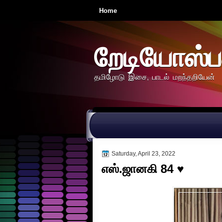
Home
றேடியோஸ்ப
தமிழோடு இசை, பாடல் மறந்தறியேன்
Saturday, April 23, 2022
எஸ்.ஜானகி 84 ♥️