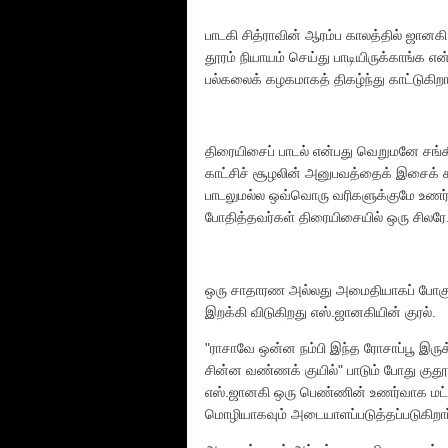
பாடகி சித்ராவின் ஆரம்ப காலத்தில் ஜான
தூரம் நியாயம் செய்து பாடியிருக்காங்க 
பல்கலைக் கழகமாகத் திகழ்ந்து காட்டுகிறார
திரையிசைப் பாடல் என்பது வெறுமனே சங்கீ
காட்சிச் சூழலின் அனுபவத்தைக் இசைக் க
பாடலுமல்ல ஒவ்வொரு வரிகளுக்குமே உணர்வு
போதித்தவர்கள் திரையிசையில் ஒரு சிலரே.
ஒரு சாதாரண அல்லது அமைதியாகப் போகும்
இறக்கி விடுகிறது எஸ்.ஜானகியின் குரல்.
"ராசாவே ஒன்ன நம்பி இந்த ரோசாப்பூ இருக
சின்ன வண்ணக் குயில்" பாடும் போது குத
எஸ்.ஜானகி ஒரு பெண்ணின் உணர்வாக மட
மொழியாகவும் அடையாளப்படுத்தப்படுகிறார