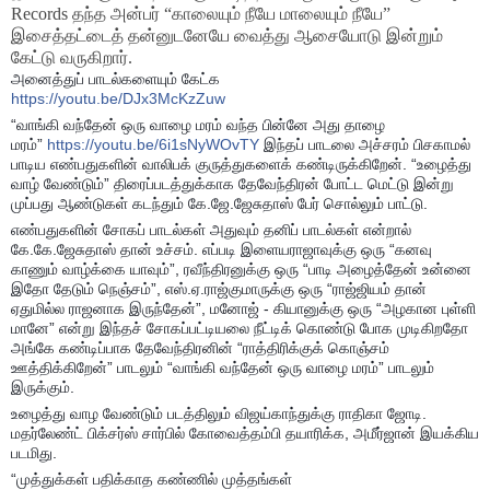
Records தந்த அன்பர் “காலையும் நீயே மாலையும் நீயே”
இசைத்தட்டைத் தன்னுடனேயே வைத்து ஆசையோடு இன்றும்
கேட்டு வருகிறார்.
அனைத்துப் பாடல்களையும் கேட்க
https://youtu.be/DJx3McKzZuw
“வாங்கி வந்தேன் ஒரு வாழை மரம் வந்த பின்னே அது தாழை
மரம்”
https://youtu.be/6i1sNyWOvTY
இந்தப் பாடலை அச்சரம் பிசகாமல்
பாடிய எண்பதுகளின் வாலிபக் குருத்துகளைக் கண்டிருக்கிறேன். “உழைத்து
வாழ் வேண்டும்” திரைப்படத்துக்காக தேவேந்திரன் போட்ட மெட்டு இன்று
முப்பது ஆண்டுகள் கடந்தும் கே.ஜே.ஜேசுதாஸ் பேர் சொல்லும் பாட்டு.
எண்பதுகளின் சோகப் பாடல்கள் அதுவும் தனிப் பாடல்கள் என்றால்
கே.கே.ஜேசுதாஸ் தான் உச்சம். எப்படி இளையராஜாவுக்கு ஒரு “கனவு
காணும் வாழ்க்கை யாவும்”, ரவீந்திரனுக்கு ஒரு “பாடி அழைத்தேன் உன்னை
இதோ தேடும் நெஞ்சம்”, எஸ்.ஏ.ராஜ்குமாருக்கு ஒரு “ராஜ்ஜியம் தான்
ஏதுமில்ல ராஜனாக இருந்தேன்”, மனோஜ் - கியானுக்கு ஒரு “அழகான புள்ளி
மானே” என்று இந்தச் சோகப்பட்டியலை நீட்டிக் கொண்டு போக முடிகிறதோ
அங்கே கண்டிப்பாக தேவேந்திரனின் “ராத்திரிக்குக் கொஞ்சம்
ஊத்திக்கிறேன்” பாடலும் “வாங்கி வந்தேன் ஒரு வாழை மரம்” பாடலும்
இருக்கும்.
உழைத்து வாழ வேண்டும் படத்திலும் விஜய்காந்துக்கு ராதிகா ஜோடி.
மதர்லேண்ட் பிக்சர்ஸ் சார்பில் கோவைத்தம்பி தயாரிக்க, அமீர்ஜான் இயக்கிய
படமிது.
“முத்துக்கள் பதிக்காத கண்ணில் முத்தங்கள்