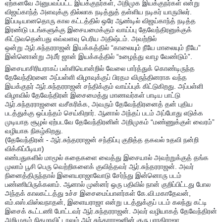
ஏற்கனவே அனுபவப்பட்ட இயக்குநர்கள், அறிமுக இயக்குநர்கள் என்று
விஜய்காந்த் அளவுக்கு தில்லாக நடித்துத் தள்ளிய நடிகர் யாருமிலர்.
இப்படியானதொரு கால கட்டத்தில் ஒரே ஆண்டில் விஜய்காந்த் நடித்த
இரண்டு படங்களுக்கு இசையமைக்கும் வாய்ப்பு தேவேந்திரனுக்குக்
கிட்டுவதென்பது எவ்வளவு பெரிய அதிஷ்டம். அவற்றில்
ஒன்று ஆர்.சுந்தரராஜன் இயக்கத்தில் “காலையும் நீயே மாலையும் நீயே”
இன்னொன்று அமீர் ஜான் இயக்கத்தில் “உழைத்து வாழ வேண்டும்”.
இசையாசிரியராகப் பள்ளியொன்றில் வேலை பார்த்துக் கொண்டிருந்த
தேவேந்திரனை அப்பள்ளி விழாவுக்குப் பிரதம விருந்தினராக வந்த
இயக்குநர் ஆர்.சுந்தரராஜன் சந்திக்கும் வாய்ப்புக் கிட்டுகிறது. அப்பள்ளி
விழாவில் தேவேந்திரன் இசைமைத்து மாணவர்கள் பாடிய பாட்டு
ஆர்.சுந்தரராஜனை வசீகரிக்க, அவரும் தேவேந்திரனைத் தன் புதிய
படத்துக்கு ஒப்பந்தம் செய்கிறார். ஆனால் அந்தப் படம் அப்போது எடுக்க
முடியாத சூழல் ஏற்படவே தேவேந்திரனின் அறிமுகம் “மண்ணுக்குள் வைரம்”
வழியாக நிகழ்கிறது.
(தேவேந்திரன் - ஆர்.சுந்தரராஜன் சந்திப்பு குறித்த தகவல் உதவி நன்றி
விக்கிப்பீடியா)
எண்பதுகளில் மாமூல் கதைகளை வைத்து இசையால் அவற்றுக்குத் தங்க
முலாம் பூசி பெரு வெற்றிகளைக் குவித்தவர் ஆர்.சுந்தரராஜன். அவர்
நினைத்திருந்தால் இளையராஜாவோடு சேர்ந்து இன்னொரு படம்
பண்ணியிருக்கலாம். ஆனால் முன்னர் ஒரு பதிவில் நான் குறிப்பிட்டது போல
அந்தக் காலகட்டத்து உச்ச இசைமைப்பாளர்கள் கே.வி.மகாதேவன்,
எம்.எஸ்.விஸ்வநாதன், இளையராஜா என்று படத்துக்குப் படம் கலந்து கட்டி
இசைக் கூட்டணி போட்டவர் ஆர்.சுந்தரராஜன். அவர் வழியாகத் தேவேந்திரன்
அறிமுகம் நிகழாவிட்டாலும் ஆர்.சுந்தரராஜனின் குரு பாரதிராஜா,