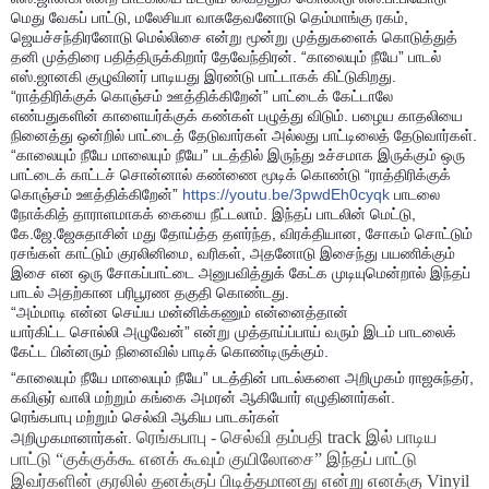
மெது வேகப் பாட்டு, மலேசியா வாசுதேவனோடு தெம்மாங்கு ரகம்,
ஜெயச்சந்திரனோடு மெல்லிசை என்று மூன்று முத்துகளைக் கொடுத்துத்
தனி முத்திரை பதித்திருக்கிறார் தேவேந்திரன். “காலையும் நீயே” பாடல்
எஸ்.ஜானகி குழுவினர் பாடியது இரண்டு பாட்டாகக் கிட்டுகிறது.
“ராத்திரிக்குக் கொஞ்சம் ஊத்திக்கிறேன்” பாட்டைக் கேட்டாலே
எண்பதுகளின் காளையர்க்குக் கண்கள் பழுத்து விடும். பழைய காதலியை
நினைத்து ஒன்றில் பாட்டைத் தேடுவார்கள் அல்லது பாட்டிலைத் தேடுவார்கள்.
“காலையும் நீயே மாலையும் நீயே” படத்தில் இருந்து உச்சமாக இருக்கும் ஒரு
பாட்டைக் காட்டச் சொன்னால் கண்ணை மூடிக் கொண்டு “ராத்திரிக்குக்
கொஞ்சம் ஊத்திக்கிறேன்”
https://youtu.be/3pwdEh0cyqk
பாடலை
நோக்கித் தாராளமாகக் கையை நீட்டலாம். இந்தப் பாடலின் மெட்டு,
கே.ஜே.ஜேசுதாசின் மது தோய்த்த தளர்ந்த, விரக்தியான, சோகம் சொட்டும்
ரசங்கள் காட்டும் குரலினிமை, வரிகள், அதனோடு இசைந்து பயணிக்கும்
இசை என ஒரு சோகப்பாட்டை அனுபவித்துக் கேட்க முடியுமென்றால் இந்தப்
பாடல் அதற்கான பரிபூரண தகுதி கொண்டது.
“அம்மாடி என்ன செய்ய மன்னிக்கணும் என்னைத்தான்
யார்கிட்ட சொல்லி அழுவேன்” என்று முத்தாய்ப்பாய் வரும் இடம் பாடலைக்
கேட்ட பின்னரும் நினைவில் பாடிக் கொண்டிருக்கும்.
“காலையும் நீயே மாலையும் நீயே” படத்தின் பாடல்களை அறிமுகம் ராஜசுந்தர்,
கவிஞர் வாலி மற்றும் கங்கை அமரன் ஆகியோர் எழுதினார்கள்.
ரெங்கபாபு மற்றும் செல்வி ஆகிய பாடகர்கள்
ரெங்கபாபு - செல்வி தம்பதி track இல் பாடிய
அறிமுகமானார்கள்.
பாட்டு “குக்குக்கூ எனக் கூவும் குயிலோசை” இந்தப் பாட்டு
இவர்களின் குரலில் தனக்குப் பிடித்தமானது என்று எனக்கு Vinyil