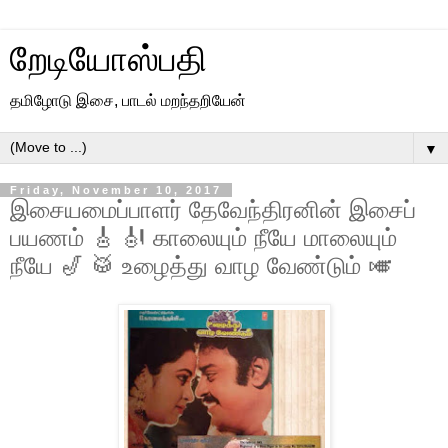
றேடியோஸ்பதி
தமிழோடு இசை, பாடல் மறந்தறியேன்
▼
Friday, November 10, 2017
இசையமைப்பாளர் தேவேந்திரனின் இசைப்
பயணம் 🎸 🎻 காலையும் நீயே மாலையும்
நீயே 🎷 🥁 உழைத்து வாழ வேண்டும் 🎺