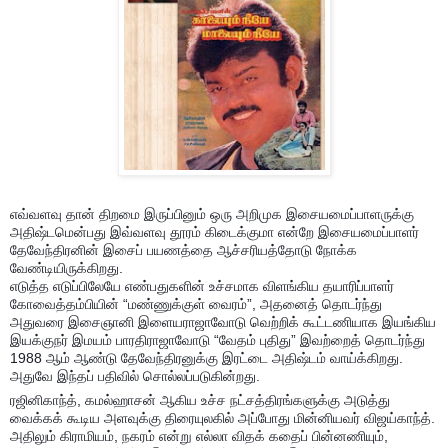
எவ்வளவு தான் திறமை இருப்பினும் ஒரு அறிமுக இசையமைப்பாளருக்கு
அதிஷ்டமென்பது இவ்வளவு தூரம் கிடைக்குமா என்றே இசையமைப்பாளர்
தேவேந்திரனின் இசைப் பயணத்தை ஆச்சரியத்தோடு நோக்க
வேண்டியிருக்கிறது.
எடுத்த எடுப்பிலேயே எண்பதுகளின் உச்சமாக விளங்கிய தயாரிப்பாளர்
கோவைத்தம்பியின் “மண்ணுக்குள் வைரம்”, அதனைத் தொடர்ந்து
அதுவரை இசைஞானி இளையராஜாவோடு வெற்றிக் கூட்டணியாக இயங்கிய
இயக்குநர் இமயம் பாரதிராஜாவோடு “வேதம் புதிது” இவற்றைத் தொடர்ந்து
1988 ஆம் ஆண்டு தேவேந்திரனுக்கு இரட்டை அதிஷ்டம் வாய்க்கிறது.
அதுவே இந்தப் பதிவில் சொல்லப்படுகின்றது.
ரஜினிகாந்த், கமல்ஹாசன் ஆகிய உச்ச நட்சத்திரங்களுக்கு அடுத்து
வைக்கக் கூடிய அளவுக்கு திரையுலகில் அப்போது மின்னியவர் விஜய்காந்த்.
அதிலும் கிராமியம், நகரம் என்று எல்லா விதக் கதைப் பின்னணியும்,