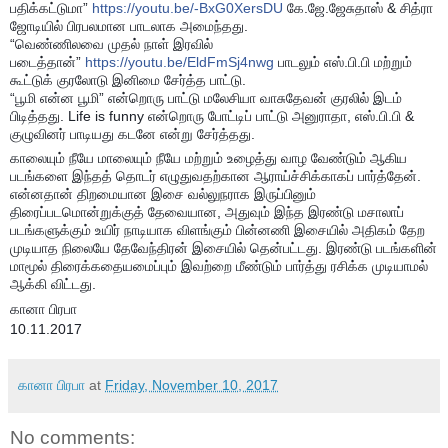
பதிக்கட்டுமா”
https://youtu.be/-BxG0XersDU
கே.ஜே.ஜேசுதாஸ் & சித்ரா
ஜோடியில் பிரபலமான பாடலாக அமைந்தது.
“வெண்ணிலவை முதல் நாள் இரவில்
படைத்தான்”
https://youtu.be/EldFmSj4nwg
பாடலும் எஸ்.பி.பி மற்றும்
கூட்டுக் குரலோடு இனிமை சேர்த்த பாட்டு.
“பூமி என்ன பூமி” என்றொரு பாட்டு மலேசியா வாசுதேவன் குரலில் இடம்
பிடித்தது. Life is funny என்றொரு போட்டிப் பாட்டு அனுராதா, எஸ்.பி.பி &
குழுவினர் பாடியது கடனே என்று சேர்த்தது.
காலையும் நீயே மாலையும் நீயே மற்றும் உழைத்து வாழ வேண்டும் ஆகிய
படங்களை இந்தத் தொடர் எழுதுவதற்கான ஆராய்ச்சிக்காகப் பார்த்தேன்.
என்னதான் திறமையான இசை வல்லுநராக இருப்பினும்
திரைப்படமொன்றுக்குத் தேவையான, அதுவும் இந்த இரண்டு மசாலாப்
படங்களுக்கும் உயிர் நாடியாக விளங்கும் பின்னணி இசையில் அதிகம் தேற
முடியாத நிலையே தேவேந்திரன் இசையில் தென்பட்டது. இரண்டு படங்களின்
மாமூல் திரைக்கதையமைப்பும் இவற்றை மீண்டும் பார்த்து ரசிக்க முடியாமல்
ஆக்கி விட்டது.
‪கானா பிரபா‬
‪10.11.2017‬
கானா பிரபா
at
Friday, November 10, 2017
No comments: