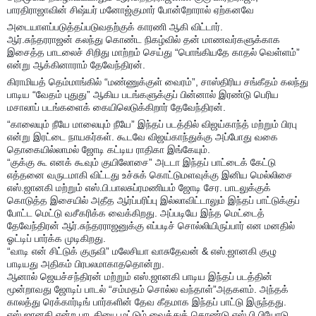
பாரதிராஜாவின் சிஷ்யர் மனோஜ்குமார் போன்றோரால் ஏற்கனவே
அடையாளப்படுத்தப்படுவதற்குக் காரணி ஆகி விட்டார்.
ஆர்.சுந்தரராஜன் கலந்து கொண்ட நிகழ்வில் தன் மாணவர்களுக்காக
இசைத்த பாடலைச் சிறிது மாற்றம் செய்து “பொங்கியதே காதல் வெள்ளம்”
என்று ஆக்கினாராம் தேவேந்திரன்.
கிராமியத் தெம்மாங்கில் “மண்ணுக்குள் வைரம்”, சாஸ்திரிய சங்கீதம் கலந்து
பாடிய “வேதம் புதுது” ஆகிய படங்களுக்குப் பின்னால் இரண்டு பெரிய
மசாலாப் படங்களைக் கையிலெடுக்கிறார் தேவேந்திரன்.
“காலையும் நீயே மாலையும் நீயே” இந்தப் படத்தில் விஜய்காந்த் மற்றும் பிரபு
என்று இரட்டை நாயகர்கள். கூடவே விஜய்காந்துக்கு அப்போது வகை
தொகையில்லாமல் ஜோடி கட்டிய ராதிகா இங்கேயும்.
“குக்கு கூ எனக் கூவும் குயிலோசை” அடடா இந்தப் பாட்டைக் கேட்டு
எத்தனை வருடமாகி விட்டது உச்சுக் கொட்டுமளவுக்கு இனிய மெல்லிசை
எஸ்.ஜானகி மற்றும் எஸ்.பி.பாலசுப்ரமணியம் ஜோடி சேர. பாடலுக்குக்
கொடுத்த இசையில் அதீத ஆர்ப்பரிப்பு இல்லாவிட்டாலும் இந்தப் பாட்டுக்குப்
போட்ட மெட்டு வசீகரிக்க வைக்கிறது. அப்படியே இந்த மெட்டைத்
தேவேந்திரன் ஆர்.சுந்தரராஜனுக்கு எப்படிச் சொல்லியிருப்பார் என மனதில்
ஓட்டிப் பார்க்க முடிகிறது.
“வாடி என் சிட்டுக் குருவி” மலேசியா வாசுதேவன் & எஸ்.ஜானகி குழு
பாடியது அதிகம் பிரபலமாகாததொன்று.
ஆனால் ஜெயச்சந்திரன் மற்றும் எஸ்.ஜானகி பாடிய இந்தப் படத்தின்
மூன்றாவது ஜோடிப் பாடல் “சம்மதம் சொல்ல வந்தாள்”அதகளம். அந்தக்
காலத்து ரெக்கார்டிங் பார்களின் தேவ கீதமாக இந்தப் பாட்டு இருந்தது.
எஸ்.ஜானகி என்ற பாடகியை மட்டும் வைத்துக் கொண்டு எஸ்.பி.பியோடு