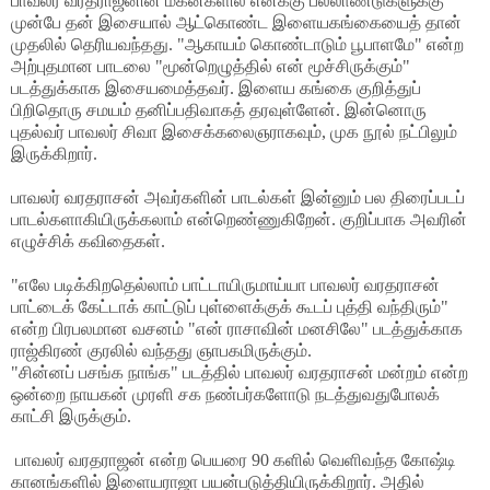
பாவலர் வரதராஜனின் மகன்களில் எனக்கு பல்லாண்டுகளுக்கு
முன்பே தன் இசையால் ஆட்கொண்ட இளையகங்கையைத் தான்
முதலில் தெரியவந்தது. "ஆகாயம் கொண்டாடும் பூபாளமே" என்ற
அற்புதமான பாடலை "மூன்றெழுத்தில் என் மூச்சிருக்கும்"
படத்துக்காக இசையமைத்தவர். இளைய கங்கை குறித்துப்
பிறிதொரு சமயம் தனிப்பதிவாகத் தரவுள்ளேன். இன்னொரு
புதல்வர் பாவலர் சிவா இசைக்கலைஞராகவும், முக நூல் நட்பிலும்
இருக்கிறார்.
பாவலர் வரதராசன் அவர்களின் பாடல்கள் இன்னும் பல திரைப்படப்
பாடல்களாகியிருக்கலாம் என்றெண்ணுகிறேன். குறிப்பாக அவரின்
எழுச்சிக் கவிதைகள்.
"எலே படிக்கிறதெல்லாம் பாட்டாயிருமாய்யா பாவலர் வரதராசன்
பாட்டைக் கேட்டாக் காட்டுப் புள்ளைக்குக் கூடப் புத்தி வந்திரும்"
என்ற பிரபலமான வசனம் "என் ராசாவின் மனசிலே" படத்துக்காக
ராஜ்கிரண் குரலில் வந்தது ஞாபகமிருக்கும்.
"சின்னப் பசங்க நாங்க" படத்தில் பாவலர் வரதராசன் மன்றம் என்ற
ஒன்றை நாயகன் முரளி சக நண்பர்களோடு நடத்துவதுபோலக்
காட்சி இருக்கும்.
பாவலர் வரதராஜன் என்ற பெயரை 90 களில் வெளிவந்த கோஷ்டி
கானங்களில் இளையராஜா பயன்படுத்தியிருக்கிறார். அதில்