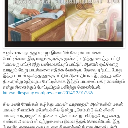
வழக்கமாக நடத்தும் ராஜா இசையில் கோரஸ் பாடல்கள்
போட்டிக்காக இரு மாதங்களுக்கு முன்னர் எடுத்து வைத்த பாட்டு
"பாவலரு பாட்டு இது பண்ணைப்புரப் பாட்டு". ஆனால் ஒவ்வொரு
வாரமும் வேறு பாடல்களை எடுக்க வேண்டிய தேவை ஏற்பட்ட போது
இந்தப் பாடல் ஒலித்துணுக்கு மட்டும் அமைதியாக இருந்தது. ஏனோ
திடீரென்று நேற்றைய போட்டிக்காக இந்தப் பாடலைப் பகிர வேண்டும்
என்று நினைத்துப் போட்டியிலும் பகிர்ந்து கொண்டேன்.
http://radiospathy.wordpress.com/2014/12/01/282/
சில மணி நேரங்கள் கழித்து பாவலர் வரதராஜன் அவர்களின் மகன்
பாவலர் சிவாவின் ஃபேஸ்புக்கில் இன்று டிசெம்பர் 2 ஆம் திகதி
பாவலர் வரதராஜனின் நினைவு தினம் என்று பகிர்ந்தபோது எனது
எண்ண அலையின் ஒற்றுமையை நினைத்துக் கொண்டேன். இது
போலவே ஏதாவது ஒரு பாடலை நினைக்கும் போது அதைப் பற்றி