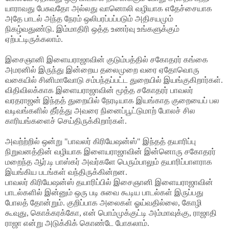
யாராவது பேசுவதோ அல்லது வானொலி வழியாக எதேச்சையாக
அதே பாடல் அந்த நேரம் ஒலிபரப்பப்படும் அதிசயமும்
நிகழ்வதுண்டு. இம்மாதிரி ஒத்த உணர்வு உங்களுக்கும்
ஏற்பட்டிருக்கலாம்.
இசைஞானி இளையராஜாவின் குடும்பத்தில் சகோதரர் கங்கை
அமரனில் இருந்து இன்றைய தலைமுறை வரை ஏதோவொரு
வகையில் சினிமாவோடு சம்பந்தப்பட்ட துறையில் இயங்குகிறார்கள்.
விதிவிலக்காக இளையராஜாவின் மூத்த சகோதரர் பாவலர்
வரதராஜன் இந்தத் துறையில் நேரடியாக இயங்காத குறையைப் பல
வடிவங்களில் தீர்த்து அவரை நினைப்பூட்டுமாற் போலச் சில
காரியங்களைச் செய்திருக்கிறார்கள்.
அவற்ற்றில் ஒன்று "பாவலர் கிரியேஷன்ஸ்" இந்தத் தயாரிப்பு
நிறுவனத்தின் வழியாக இளையராஜாவின் இன்னொரு சகோதரர்
மறைந்த ஆர்.டி பாஸ்கர் அவர்களே பெரும்பாலும் தயாரிப்பாளராக
இயங்கிய படங்கள் வந்திருக்கின்றன.
பாவலர் கிரியேஷன்ஸ் தயாரிப்பில் இசைஞானி இளையராஜாவின்
பாடல்களில் இன்னும் ஒரு படி சுவை கூடிய பாடல்கள் இருப்பது
போலத் தோன்றும். குறிப்பாக அலைகள் ஓய்வதில்லை, கோழி
கூவுது, கொக்கரக்கோ, என் பொம்முக்குட்டி அம்மாவுக்கு, ராஜாதி
ராஜா என்று அடுக்கிக் கொண்டே போகலாம்.