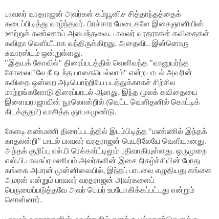
பாவலர் வரதராஜன் அவர்கள் கம்யூனிச சித்தாந்தத்தைக்
கடைப்பிடித்து வாழ்ந்தவர். பிரச்சார மேடைகளே இசைஞானியின்
ஊற்றுக் கண்ணாய் அமைந்தவை. பாவலர் வரதராசன் கவிதைகள்
கவிதா வெளியீடாக வந்திருக்கிறது. அதைவிட இன்னொரு
சுவாரஸ்யம் ஒன்றுள்ளது.
"இதயக் கோவில்" திரைப்படத்தில் வெளிவந்த "வானுயர்ந்த
சோலையிலே நீ நடந்த பாதையெல்லாம்" என்ற பாடல் அவரின்
கவிதை ஒன்றை அடியொற்றியே படத்துக்காகச் சிற்சில
மாற்றங்களோடு திரைப்பாடல் ஆனது. இந்த மூலக் கவிதையை
இளையராஜாவின் நூலொன்றில் (வெட்ட வெளிதனில் கொட்டிக்
கிடக்குது?) வாசித்த ஞாபகமுண்டு.
கேளடி கண்மணி திரைப்படத்தில் இடம்பிடித்த "மண்ணில் இந்தக்
காதலன்றி" பாடல் பாவலர் வரதராஜன் பெயரிலேயே வெளியானது.
அந்தக் குறிப்பு எல்.பி ரெக்கார்ட்டிலும் பதிவாகியுள்ளது. ஒருமுறை
எஸ்.பி.பாலசுப்ரமணியம் அவர்களின் இசை நிகழ்ச்சியின் போது
கங்கை அமரன் முன்னிலையில், இந்தப் பாடலை எழுதியது கங்கை
அமரன் என்றும் பாவலர் வரதராஜன் அவர்களைப்
பெருமைப்படுத்தவே அவர் பெயர் உபயோகிக்கப்பட்டது என்றும்
சொன்னார்.