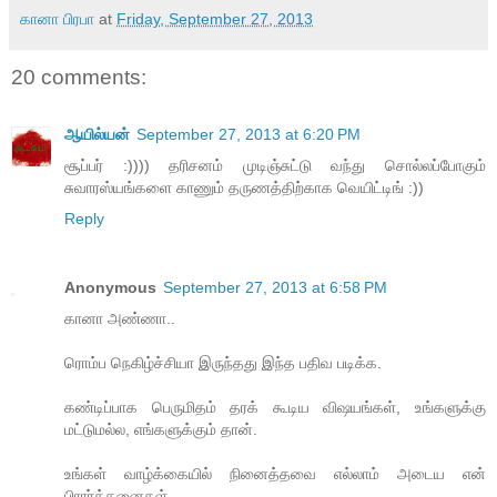
கானா பிரபா
at
Friday, September 27, 2013
20 comments:
ஆயில்யன்
September 27, 2013 at 6:20 PM
சூப்பர் :)))) தரிசனம் முடிஞ்சுட்டு வந்து சொல்லப்போகும்
சுவாரஸ்யங்களை காணும் தருணத்திற்காக வெயிட்டிங் :))
Reply
Anonymous
September 27, 2013 at 6:58 PM
கானா அண்ணா..
ரொம்ப நெகிழ்ச்சியா இருந்தது இந்த பதிவ படிக்க.
கண்டிப்பாக பெருமிதம் தரக் கூடிய விஷயங்கள், உங்களுக்கு
மட்டுமல்ல, எங்களுக்கும் தான்.
உங்கள் வாழ்க்கையில் நினைத்தவை எல்லாம் அடைய என்
பிரார்த்தனைகள்.