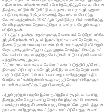
கடுமையாக. எங்கள் ஊரையே பெயர்த்தெடுத்துபோல காலியான
நிலத்தை மட்டும் விட்டுவிட்டு கால் நடைகள் ஈறாக இராணுவக்
கட்டுப்பாடில்லாத பிரதேசங்களைத் தேடி மக்கள் பெயர்ந்து
கொண்டிருந்தார்கள். 1987 ஆம் ஆண்டுக்குப் பின் ஊரிலிருந்து
வெளியுலகுக்கான தொலைத்தொடர்பு என்றால் வெறும் கடிதம்
மட்டும் தான்.
கிட்டத்தட்ட நான்கு மாதங்களுக்கு மேலாக என் பெற்றோர் எங்கே
இருக்கிறார்கள், உயிருடன் இருக்கிறார்களா என்றே தெரியாத
நிலை. நிதமும் காலையும் மாலையும் விமானக் குண்டு வீச்சிலும்
ஷெல் தாக்குதல்களிலும் பத்து, நூறாக கொத்துக் கொத்தாகக்
கொல்லப்பட்டவர்கள் குறித்த செய்திகள் மட்டும் பஞ்சமில்லாமல்
வந்துகொண்டிருந்தன.
"அம்மா, உங்களை எவ்வளவெல்லாம் கஷ்டப்படுத்தியிருப்பேன்,
நீங்களும் அப்பாவும் எங்கே இருக்கிறீர்கள் என்றே தெரியாமல்
கஷ்டப்படுகிறேன் அம்மா எப்படியாவது எங்கிருந்தாலும் பதில்
போடுங்கள்" என்றெல்லாம் கடிதம் எழுதி கொழும்பிலிருக்கும்
மாமாவின் முகவரிக்கு அனுப்பி வைத்தேன்.
சுற்றும் முற்றும் யாருமே இல்லாத அந்நியச் சூழல், கால்வயிறு
நிறைந்தாலே போதும் என்று சொற்பமே இருக்கும் டொலரைக்
கணக்குப்பார்த்து சிப்ஸையோ ஒரு வெறும் ப்ரெட் துண்டத்துடன்
ஜாம் என வயிற்றுக்குமாக அந்தக் காலம் அப்போதுதான் என்