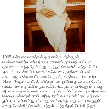
1995 சித்திரை மாதத்தில் ஒரு நாள், போர்ச்சூழல்
மெல்லத்தணிந்து சந்திரிகா சமாதானப்புறாவோடு நாட்டின்
தலைவராக வந்த நேரம் அது. படித்துக்கொண்டே எந்தப் பெரிய
இலட்சியங்களோடும் உலாத்திக்கொண்டிருந்தேன் வீட்டின்
கடைக்குட்டி,செல்லப்பிள்ளை வேறு. அந்த இளந்தாரி வயதிலும்
அம்மா "இஞ்ச வா தீத்தி விடுறன்" என்று சோற்றுக்கவளத்தோடு
வரவும் "எனக்கு புட்டும் முட்டைப்பொரியலும் தான் வேணும்" என்று
அடம்பிடித்து அம்மாவை கஷ்டப்படுத்தி சாப்பிட்டு வளரும் அளவுக்கு
கொடுமைக்காரன் நான். அந்த நேரம் அண்ணன் "நாட்டு நிலமை
இப்பிடியே எப்பவும் இருக்காது, உனக்கு ஏதாவது செய்யவேணும்"
என்று சொல்லிக்கொண்டிருந்தார். அந்த நேரம் டெய்லி நியூஸ்