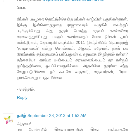
பிரபா,
நீங்கள் பலமுறை தொட்டுச்சென்ற உங்கள் வாழ்வின் பகுதிகள்தான்.
இங்கு இன்னொருமுறை ராஜாவையும் அருகில் வைத்துப்
படிக்கும்போது அது தரும் மொத்த உருவம் கண்ணீரை
வரவைத்துவிட்டது. பலரும் உணர்வதைப் போல நீங்கள் தாய்
என்கிறீர்கள், ஜெயாடிவி வழங்கிய 2011 நிகழ்ச்சியில் பிரகாஷ்ராஜ்
‘தாயுமானவர்’ என்று சொன்னார், அதுவும் சரிதான். நான் பல
நேரங்களில் தந்தையாகப் பார்ப்பதுண்டு. எதுவாக இருந்தால் என்ன?
தந்தையோ, தாயோ அன்பையும் அரவணைப்பையும் தர என்றும்
ஓய்ந்ததில்லை, ஓயப்போவதுமில்லை. அருகிலோ தூரமோ எந்த
வேறுபாடுமில்லை. நம் கூடவே வருவார், வருவார்கள், பிரபா.
நமக்கென்றும் பஞ்சமில்லை.
- செந்தில்.
Reply
தமிழ்
September 28, 2013 at 1:53 AM
அருமை!
பல நேரங்களில் இளையராஜாவின் இசை மருந்தாகவே