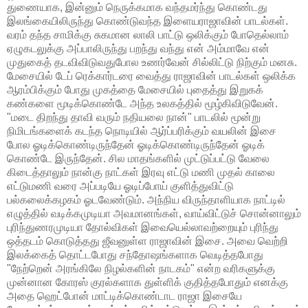
துணையாக, இன்னும் நெருக்கமாக வந்தமர்ந்து கொண்டது
இலங்கையிலிருந்து கொண்டுவந்த இளையராஜாவின் பாடல்கள்.
வரம் தந்த சாமிக்கு சுகமான லாலி பாட்டு ஒலிக்கும் போதெல்லாம்
ஏழுகடலுக்கு அப்பாலிருந்து பறந்து வந்து என் அம்மாவே என்
முதுகைத் தடவிவிடுவதுபோல உணர்வேன் சில்லிட்டு நிற்கும் மனசு.
மேசையில் டேப் ரெக்கார்டரை வைத்து ராஜாவின் பாடல்கள் ஒலிக்க
ஆரம்பிக்கும் போது முகத்தை மேசையில் புதைத்து இறுகக்
கண்களை மூடிக்கொண்டே அந்த உலகத்தில் மூழ்கிவிடுவேன்.
"மடை திறந்து தாவி வரும் நதியலை நான்" பாடலில் மூன்று
நிமிடங்களைக் கடந்த நொடியில் ஆர்ப்பரிக்கும் வயலின் இசை
போல ஓடிக்கொண்டிருந்தேன் ஓடிக்கொண்டிருந்தேன் ஓடிக்
கொண்டே இருந்தேன். சில மாதங்களில் முட்டுப்பட்டு வேலை
கிடைத்தாலும் நான்கு நாட்கள் இரவு எட்டு மணி முதல் காலை
எட்டுமணி வரை அப்படியே ஓடிப்போய் குளித்துவிட்டு
பல்கலைக்கழகம் ஓடவேண்டும். அந்நிய விருந்தாளியாக நாட்டில்
எழுத்தில் வடிக்கமுடியா அவமானங்கள், வாய்விட்டுச் சொன்னாலும்
புரிந்துணரமுடியா தோல்விகள் இவையெல்லாவற்றையும் புரிந்து
ஒத்தடம் கொடுத்தது ஜீவனுள்ள ராஜாவின் இசை. அவை வெற்றி
இலக்கைத் தொட்டபோது சந்தோஷங்களாக வெடித்தபோது
"நேற்றென் அரங்கிலே நிழல்களின் நாடகம்" என்ற வரிகளுக்கு
முன்னான கோரஸ் குரல்களாக துள்ளிக் குதித்தபோதும் எனக்கு
அதை ஹெட்போன் மாட்டிக்கொண்டாட ராஜா இசையே