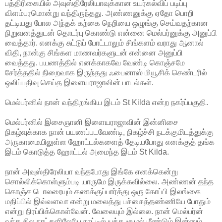
பத்திரிகையில் அவுஸ்திரேலியாவுக்கான உயர்கல்விப் படிப்பு
விளம்பரமொன்று வந்திருந்தது. அண்ணனுக்கு ஏதோ பொறி
தட்டியது போல அந்தக் கற்கை நெறியை ஒழுங்கு செய்வதற்கான
நிறுவனத்துடன் தொடர்பு கொண்டு என்னை மெல்பர்னுக்கு அனுப்பி
வைத்தார். எனக்கு சுட்டுப் போட்டாலும் சிங்களம் வராது ஆனால்
விதி, நான்கு சிங்கள மாணவர்களுடன் என்னை அனுப்பி
வைத்தது. பயணத்தில் எனக்காகவே வேண்டி கொஞ்சமே
சேர்த்ததில் நிறைவாக இருந்தது ஃபைனாஸ் மியூசிக் செண்டரில்
ஒலிப்பதிவு செய்த இளையராஜாவின் பாடல்கள்.
மெல்பர்னில் நான் வந்திறங்கிய இடம் St Kilda என்ற நகர்ப்பகுதி.
மெல்பர்னில் இசைஞானி இளையராஜாவின் இன்னிசை
நிகழ்வுக்காக நான் பயணப்படவேண்டி, நிகழ்ச்சி நடக்குமிடத்துக்கு
அருகாமையிலுள்ள ஹோட்டல்களைத் தேடியபோது எனக்குத் தங்க
இடம் கொடுத்த ஹோட்டல் அமைந்த இடம் St Kilda.
நான் அவுஸ்திரேலியா வந்தபோது இங்கே எனக்கென்று
சொல்லிக்கொள்ளும்படி யாருமே இருக்கவில்லை. அண்ணன் தந்த
கொஞ்ச டொலரையும் கணக்குப்பார்த்து ஒரு கோப்பி இலங்கை
மதிப்பில் இவ்வளவா என்று மலைத்து பச்சைத்தண்ணியே போதும்
என்று நிரப்பிக்கொள்வேன். வேலையும் இல்லை. நான் மெல்பர்ன்
வந்த சில நாட்களிலேயே நாட்டில் யுத்த சூழல் மீண்டும் இன்னும்