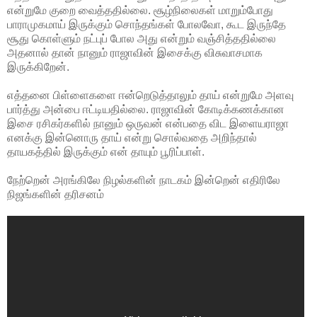
என்றுமே குறை வைத்ததில்லை. சூழ்நிலைகள் மாறும்போது
பாராமுகமாய் இருக்கும் சொந்தங்கள் போலவோ, கூட இருந்தே
சூது கொள்ளும் நட்புப் போல அது என்றும் வஞ்சித்ததில்லை
அதனால் தான் நானும் ராஜாவின் இசைக்கு விசுவாசமாக
இருக்கிறேன்.
எத்தனை பிள்ளைகளை ஈன்றெடுத்தாலும் தாய் என்றுமே அளவு
பார்த்து அன்பை ஈட்டியதில்லை. ராஜாவின் கோடிக்கணக்கான
இசை ரசிகர்களில் நானும் ஒருவன் என்பதை விட இளையராஜா
எனக்கு இன்னொரு தாய் என்று சொல்வதை அறிந்தால்
தாயகத்தில் இருக்கும் என் தாயும் பூரிப்பாள்.
நேற்றென் அரங்கிலே நிழல்களின் நாடகம் இன்றென் எதிரிலே
நிஜங்களின் தரிசனம்