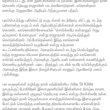
தேவைப்பட்டது. என் துன்பங்களில் மட்டுமல்ல, இன்பங்களிலும் நான்
கொண்டாடுவது ராஜாவின் பாடல்களோடுதான். ஏனென்றால்
எனக்கு அதுதானே ஆதியும் அந்தமுமான பந்தம்.
புலம்பெயர்ந்து பதினெட்டு வருடங்கள் கடந்தோடி விட்டது. கடந்த
பதினான்கு வருடம் என் ஆத்மதிருப்திக்காகக் கையிலெடுத்துக்
கொண்ட வானொலிச்சேவையில் "சொர்க்கமே என்றாலும் அது
நம்மூரைப் போலாகுமா" என்று ராஜாதான் அடியெடுத்துக்
கொடுக்கிறார். அப்போதெல்லாம் இந்த வானொலி
உலகத்திற்கெல்லாம் வருவேன் என்று கற்பனை
கூடப்பண்ணியதில்லை. அதையெல்லாம் கடந்து மெல்பர்னுக்கு
வந்த ராஜாவை விமான நிலையத்தில் வைத்து நம் வானொலி
சார்பில் வரவேற்கும் அளவுக்கு ஆண்டவன் என்னைக் கவனித்துக்
கொண்டிருக்கிறான். மடை திறந்துப் பாடலில் உயரே எம்பிக்குதிக்கும்
அளவுக்கு இந்த இசை நிகழ்ச்சியைக் காணும் ஆவலோடு மனம்
பறக்கிறது.
பல வருஷங்கள் கழித்து நான் வந்திறங்கிய அதே St Kilda
நகருக்குப் போகிறேன் இசைஞானியின் இன்னிசை நிகழ்வு காண.
இன்று என்னைச் சூழவும் தெரியாத சனம் என்று மிகச்சிலரே உள்ள
சூழலிலும் நான் நெருக்கமாக வைத்துக்கொள்வது இசைஞானி
போட்டுக் கொடுத்த எண்ணற்ற திரவியங்களையே ஏனென்றால்
எத்தனை மாறுதல் கண்டபோதும் மாறாத தாயுள்ளம் போல அது