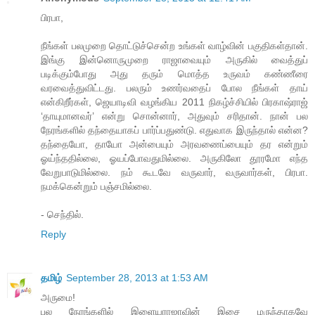
பிரபா,
நீங்கள் பலமுறை தொட்டுச்சென்ற உங்கள் வாழ்வின் பகுதிகள்தான்.
இங்கு இன்னொருமுறை ராஜாவையும் அருகில் வைத்துப்
படிக்கும்போது அது தரும் மொத்த உருவம் கண்ணீரை
வரவைத்துவிட்டது. பலரும் உணர்வதைப் போல நீங்கள் தாய்
என்கிறீர்கள், ஜெயாடிவி வழங்கிய 2011 நிகழ்ச்சியில் பிரகாஷ்ராஜ்
‘தாயுமானவர்’ என்று சொன்னார், அதுவும் சரிதான். நான் பல
நேரங்களில் தந்தையாகப் பார்ப்பதுண்டு. எதுவாக இருந்தால் என்ன?
தந்தையோ, தாயோ அன்பையும் அரவணைப்பையும் தர என்றும்
ஓய்ந்ததில்லை, ஓயப்போவதுமில்லை. அருகிலோ தூரமோ எந்த
வேறுபாடுமில்லை. நம் கூடவே வருவார், வருவார்கள், பிரபா.
நமக்கென்றும் பஞ்சமில்லை.
- செந்தில்.
Reply
தமிழ்
September 28, 2013 at 1:53 AM
அருமை!
பல நேரங்களில் இளையராஜாவின் இசை மருந்தாகவே