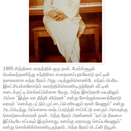
1995 சித்திரை மாதத்தில் ஒரு நாள், போர்ச்சூழல்
மெல்லத்தணிந்து சந்திரிகா சமாதானப்புறாவோடு நாட்டின்
தலைவராக வந்த நேரம் அது. படித்துக்கொண்டே எந்தப் பெரிய
இலட்சியங்களோடும் உலாத்திக்கொண்டிருந்தேன் வீட்டின்
கடைக்குட்டி,செல்லப்பிள்ளை வேறு. அந்த இளந்தாரி வயதிலும்
அம்மா "இஞ்ச வா தீத்தி விடுறன்" என்று சோற்றுக்கவளத்தோடு
வரவும் "எனக்கு புட்டும் முட்டைப்பொரியலும் தான் வேணும்" என்று
அடம்பிடித்து அம்மாவை கஷ்டப்படுத்தி சாப்பிட்டு வளரும் அளவுக்கு
கொடுமைக்காரன் நான். அந்த நேரம் அண்ணன் "நாட்டு நிலமை
இப்பிடியே எப்பவும் இருக்காது, உனக்கு ஏதாவது செய்யவேணும்"
என்று சொல்லிக்கொண்டிருந்தார். அந்த நேரம் டெய்லி நியூஸ்