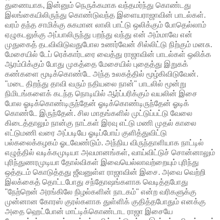
துணையாக, இன்னும் நெருக்கமாக வந்தமர்ந்து கொண்டது
இலங்கையிலிருந்து கொண்டுவந்த இளையராஜாவின் பாடல்கள்.
வரம் தந்த சாமிக்கு சுகமான லாலி பாட்டு ஒலிக்கும் போதெல்லாம்
ஏழுகடலுக்கு அப்பாலிருந்து பறந்து வந்து என் அம்மாவே என்
முதுகைத் தடவிவிடுவதுபோல உணர்வேன் சில்லிட்டு நிற்கும் மனசு.
மேசையில் டேப் ரெக்கார்டரை வைத்து ராஜாவின் பாடல்கள் ஒலிக்க
ஆரம்பிக்கும் போது முகத்தை மேசையில் புதைத்து இறுகக்
கண்களை மூடிக்கொண்டே அந்த உலகத்தில் மூழ்கிவிடுவேன்.
"மடை திறந்து தாவி வரும் நதியலை நான்" பாடலில் மூன்று
நிமிடங்களைக் கடந்த நொடியில் ஆர்ப்பரிக்கும் வயலின் இசை
போல ஓடிக்கொண்டிருந்தேன் ஓடிக்கொண்டிருந்தேன் ஓடிக்
கொண்டே இருந்தேன். சில மாதங்களில் முட்டுப்பட்டு வேலை
கிடைத்தாலும் நான்கு நாட்கள் இரவு எட்டு மணி முதல் காலை
எட்டுமணி வரை அப்படியே ஓடிப்போய் குளித்துவிட்டு
பல்கலைக்கழகம் ஓடவேண்டும். அந்நிய விருந்தாளியாக நாட்டில்
எழுத்தில் வடிக்கமுடியா அவமானங்கள், வாய்விட்டுச் சொன்னாலும்
புரிந்துணரமுடியா தோல்விகள் இவையெல்லாவற்றையும் புரிந்து
ஒத்தடம் கொடுத்தது ஜீவனுள்ள ராஜாவின் இசை. அவை வெற்றி
இலக்கைத் தொட்டபோது சந்தோஷங்களாக வெடித்தபோது
"நேற்றென் அரங்கிலே நிழல்களின் நாடகம்" என்ற வரிகளுக்கு
முன்னான கோரஸ் குரல்களாக துள்ளிக் குதித்தபோதும் எனக்கு
அதை ஹெட்போன் மாட்டிக்கொண்டாட ராஜா இசையே