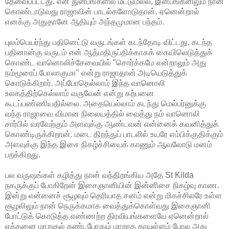
தேவைப்பட்டது. என் துன்பங்களில் மட்டுமல்ல, இன்பங்களிலும் நான்
கொண்டாடுவது ராஜாவின் பாடல்களோடுதான். ஏனென்றால்
எனக்கு அதுதானே ஆதியும் அந்தமுமான பந்தம்.
புலம்பெயர்ந்து பதினெட்டு வருடங்கள் கடந்தோடி விட்டது. கடந்த
பதினான்கு வருடம் என் ஆத்மதிருப்திக்காகக் கையிலெடுத்துக்
கொண்ட வானொலிச்சேவையில் "சொர்க்கமே என்றாலும் அது
நம்மூரைப் போலாகுமா" என்று ராஜாதான் அடியெடுத்துக்
கொடுக்கிறார். அப்போதெல்லாம் இந்த வானொலி
உலகத்திற்கெல்லாம் வருவேன் என்று கற்பனை
கூடப்பண்ணியதில்லை. அதையெல்லாம் கடந்து மெல்பர்னுக்கு
வந்த ராஜாவை விமான நிலையத்தில் வைத்து நம் வானொலி
சார்பில் வரவேற்கும் அளவுக்கு ஆண்டவன் என்னைக் கவனித்துக்
கொண்டிருக்கிறான். மடை திறந்துப் பாடலில் உயரே எம்பிக்குதிக்கும்
அளவுக்கு இந்த இசை நிகழ்ச்சியைக் காணும் ஆவலோடு மனம்
பறக்கிறது.
பல வருஷங்கள் கழித்து நான் வந்திறங்கிய அதே St Kilda
நகருக்குப் போகிறேன் இசைஞானியின் இன்னிசை நிகழ்வு காண.
இன்று என்னைச் சூழவும் தெரியாத சனம் என்று மிகச்சிலரே உள்ள
சூழலிலும் நான் நெருக்கமாக வைத்துக்கொள்வது இசைஞானி
போட்டுக் கொடுத்த எண்ணற்ற திரவியங்களையே ஏனென்றால்
எத்தனை மாறுதல் கண்டபோதும் மாறாத தாயுள்ளம் போல அது