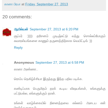
கானா பிரபா
at
Friday, September 27, 2013
20 comments:
ஆயில்யன்
September 27, 2013 at 6:20 PM
சூப்பர் :)))) தரிசனம் முடிஞ்சுட்டு வந்து சொல்லப்போகும்
சுவாரஸ்யங்களை காணும் தருணத்திற்காக வெயிட்டிங் :))
Reply
Anonymous
September 27, 2013 at 6:58 PM
கானா அண்ணா..
ரொம்ப நெகிழ்ச்சியா இருந்தது இந்த பதிவ படிக்க.
கண்டிப்பாக பெருமிதம் தரக் கூடிய விஷயங்கள், உங்களுக்கு
மட்டுமல்ல, எங்களுக்கும் தான்.
உங்கள் வாழ்க்கையில் நினைத்தவை எல்லாம் அடைய என்
பிரார்த்தனைகள்.