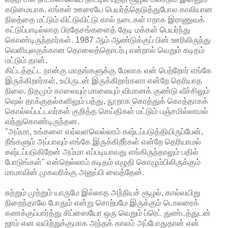
கடுமையாக. எங்கள் ஊரையே பெயர்த்தெடுத்துபோல காலியான
நிலத்தை மட்டும் விட்டுவிட்டு கால் நடைகள் ஈறாக இராணுவக்
கட்டுப்பாடில்லாத பிரதேசங்களைத் தேடி மக்கள் பெயர்ந்து
கொண்டிருந்தார்கள். 1987 ஆம் ஆண்டுக்குப் பின் ஊரிலிருந்து
வெளியுலகுக்கான தொலைத்தொடர்பு என்றால் வெறும் கடிதம்
மட்டும் தான்.
கிட்டத்தட்ட நான்கு மாதங்களுக்கு மேலாக என் பெற்றோர் எங்கே
இருக்கிறார்கள், உயிருடன் இருக்கிறார்களா என்றே தெரியாத
நிலை. நிதமும் காலையும் மாலையும் விமானக் குண்டு வீச்சிலும்
ஷெல் தாக்குதல்களிலும் பத்து, நூறாக கொத்துக் கொத்தாகக்
கொல்லப்பட்டவர்கள் குறித்த செய்திகள் மட்டும் பஞ்சமில்லாமல்
வந்துகொண்டிருந்தன.
"அம்மா, உங்களை எவ்வளவெல்லாம் கஷ்டப்படுத்தியிருப்பேன்,
நீங்களும் அப்பாவும் எங்கே இருக்கிறீர்கள் என்றே தெரியாமல்
கஷ்டப்படுகிறேன் அம்மா எப்படியாவது எங்கிருந்தாலும் பதில்
போடுங்கள்" என்றெல்லாம் கடிதம் எழுதி கொழும்பிலிருக்கும்
மாமாவின் முகவரிக்கு அனுப்பி வைத்தேன்.
சுற்றும் முற்றும் யாருமே இல்லாத அந்நியச் சூழல், கால்வயிறு
நிறைந்தாலே போதும் என்று சொற்பமே இருக்கும் டொலரைக்
கணக்குப்பார்த்து சிப்ஸையோ ஒரு வெறும் ப்ரெட் துண்டத்துடன்
ஜாம் என வயிற்றுக்குமாக அந்தக் காலம் அப்போதுதான் என்