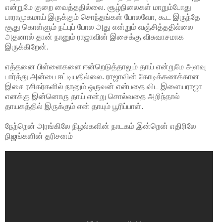
என்றுமே குறை வைத்ததில்லை. சூழ்நிலைகள் மாறும்போது
பாராமுகமாய் இருக்கும் சொந்தங்கள் போலவோ, கூட இருந்தே
சூது கொள்ளும் நட்புப் போல அது என்றும் வஞ்சித்ததில்லை
அதனால் தான் நானும் ராஜாவின் இசைக்கு விசுவாசமாக
இருக்கிறேன்.
எத்தனை பிள்ளைகளை ஈன்றெடுத்தாலும் தாய் என்றுமே அளவு
பார்த்து அன்பை ஈட்டியதில்லை. ராஜாவின் கோடிக்கணக்கான
இசை ரசிகர்களில் நானும் ஒருவன் என்பதை விட இளையராஜா
எனக்கு இன்னொரு தாய் என்று சொல்வதை அறிந்தால்
தாயகத்தில் இருக்கும் என் தாயும் பூரிப்பாள்.
நேற்றென் அரங்கிலே நிழல்களின் நாடகம் இன்றென் எதிரிலே
நிஜங்களின் தரிசனம்