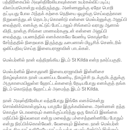
பத்திரிகையில் அவுஸ்திரேலியாவுக்கான உயர்கல்விப் படிப்பு
விளம்பரமொன்று வந்திருந்தது. அண்ணனுக்கு ஏதோ பொறி
தட்டியது போல அந்தக் கற்கை நெறியை ஒழுங்கு செய்வதற்கான
நிறுவனத்துடன் தொடர்பு கொண்டு என்னை மெல்பர்னுக்கு அனுப்பி
வைத்தார். எனக்கு சுட்டுப் போட்டாலும் சிங்களம் வராது ஆனால்
விதி, நான்கு சிங்கள மாணவர்களுடன் என்னை அனுப்பி
வைத்தது. பயணத்தில் எனக்காகவே வேண்டி கொஞ்சமே
சேர்த்ததில் நிறைவாக இருந்தது ஃபைனாஸ் மியூசிக் செண்டரில்
ஒலிப்பதிவு செய்த இளையராஜாவின் பாடல்கள்.
மெல்பர்னில் நான் வந்திறங்கிய இடம் St Kilda என்ற நகர்ப்பகுதி.
மெல்பர்னில் இசைஞானி இளையராஜாவின் இன்னிசை
நிகழ்வுக்காக நான் பயணப்படவேண்டி, நிகழ்ச்சி நடக்குமிடத்துக்கு
அருகாமையிலுள்ள ஹோட்டல்களைத் தேடியபோது எனக்குத் தங்க
இடம் கொடுத்த ஹோட்டல் அமைந்த இடம் St Kilda.
நான் அவுஸ்திரேலியா வந்தபோது இங்கே எனக்கென்று
சொல்லிக்கொள்ளும்படி யாருமே இருக்கவில்லை. அண்ணன் தந்த
கொஞ்ச டொலரையும் கணக்குப்பார்த்து ஒரு கோப்பி இலங்கை
மதிப்பில் இவ்வளவா என்று மலைத்து பச்சைத்தண்ணியே போதும்
என்று நிரப்பிக்கொள்வேன். வேலையும் இல்லை. நான் மெல்பர்ன்
வந்த சில நாட்களிலேயே நாட்டில் யுத்த சூழல் மீண்டும் இன்னும்