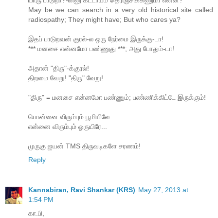
யாரு பாடுறா?-ன்னு கட்டாயம் தெரிஞ்சிக்கணுமா என்ன?
May be we can search in a very old historical site called
radiospathy; They might have; But who cares ya?
இதப் பாடுறவன் குரல்-ல ஒரு நேர்மை இருக்கு-டா!
*** மனசை என்னமோ பண்ணுது ***; அது போதும்-டா!
அதான் "திரு"-க்குரல்!
திறமை வேறு! "திரு" வேறு!
"திரு" = மனசை என்னமோ பண்ணும்; பண்ணிக்கிட்டே இருக்கும்!
பொன்னை விரும்பும் பூமியிலே
என்னை விரும்பும் ஓருயிரே...
முருகு ஐயன் TMS திருவடிகளே சரணம்!
Reply
Kannabiran, Ravi Shankar (KRS)
May 27, 2013 at
1:54 PM
கா.பி,