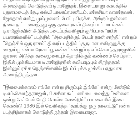
அமைத்துக் கொடுத்தார் டி.ராஜேந்தர். இளையராஜா காலத்தில்
புதுமையைத் தேடி எஸ்.பி.பாலசுப்ரமணியம், மலேசியா வாசுதேவன்,
ஜேசுதாஸ் என்று மும்முனைப் போட்டியிருக்க, அங்கும் தன்னை
நிலை நாட்ட வைத்தது ஒரு தலை ராகம் திரைப்படப் பாடல்கள்.
டி.ராஜேந்தரின் அடுத்த படைப்புக்களிலும் குறிப்பாக "ரயில்
பயணங்களில்" படத்தில் "அமைதிக்குப் பெயர் தான் சாந்தி" என்றும்
"நெஞ்சில் ஒரு ராகம்" திரைப்படத்தில் "குருடான கவிஞனுக்கு
ஊதாப்பூ என்ன ரோசாப்பூ என்ன" என்றும் டி.எம்.செளந்தரராஜனின்
குரலை அடுத்த தலைமுறையும் ஆராதிக்கும் வண்ணம் செய்தார்.
இதில் முக்கியமாக டி.ராஜேந்தரின் கவியாழமும் சிறந்ததால்
இன்னும் ரசிக நெஞ்சங்களில் இடம்பிடிக்க முக்கிய ஏதுவாக
அமைந்திருந்தன.
"இளமைக்காலம் எங்கே என்று திரும்பும் இங்கே" என்று மீண்டும்
டி.எம்.செளந்தரராஜன், பி.சுசீலா கூட்டணியை வைத்து "உன்னை
ஒன்று கேட்பேன் சேதி சொல்ல வேண்டும்" பாடலை மீள் இசை
கொண்டு 1986 இல் வெளிவந்த "தாய்க்கு ஒரு தாலாட்டு" என்ற
படத்திற்காகக் கொடுத்திருந்தார் இளையராஜா.