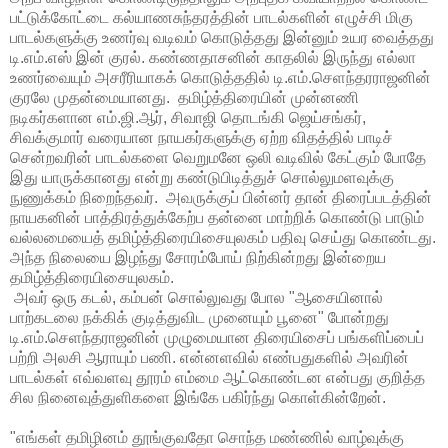
பட்டுக்கோட்டை கல்யாணசுந்தரத்தின் பாடல்களின் எழுச்சி மிகு
பாடல்களுக்கு உணர்வு வடிவம் கொடுத்தது இன்னும் உயர வைத்தது
டி.எம்.எஸ் இன் குரல். கண்ணதாசனின் காதலில் இருந்து எல்லா
உணர்வையும் அசரீரியாகக் கொடுத்ததில் டி.எம்.செளந்தரராஜனின்
குரலே முதன்மையானது. தமிழ்த்திரையின் முன்னணி
நடிகர்களான எம்.ஜி.ஆர், சிவாஜி தொடங்கி ஜெய்சங்கர்,
சிவக்குமார் வரையான நாயகர்களுக்கு ஏற்ற விதத்தில் பாடிச்
சென்றவரின் பாடல்களை வெறுமனே ஒலி வடிவில் கேட்கும் போதே
இது யாருக்கானது என்று கண்டுபிடித்துச் சொல்லுமளவுக்கு
நுணுக்கம் நிறைந்தவர். அவருக்குப் பின்னர் தான் திரைப்படத்தின்
நாயகனின் பாத்திரத்துக்கேற்ப தன்னை மாற்றிக் கொண்டு பாடும்
வல்லமையைத் தமிழ்த்திரையிசையுலகம் பதிவு செய்து கொண்டது.
அந்த நிலையை இழந்து சோரம்போய் நிற்கின்றது இன்றைய
தமிழ்த்திரையிசையுலகம்.
அவர் ஒரு கடல், கம்பன் சொல்லுவது போல "ஆசையினால்
பாற்கடலை நக்கிக் குடித்துவிட முனையும் பூனை" போன்றது
டி.எம்.செளந்தராஜனின் முழுமையான திரையிசைப் பங்களிப்பைப்
பற்றி அலசி ஆராயும் பணி. என்னளவில் எண்பதுகளில் அவரின்
பாடல்கள் எவ்வளவு தூரம் எம்மை ஆட்கொண்டன என்பது குறித்த
சில நினைவுத்துளிகளை இங்கே பகிர்ந்து கொள்கின்றேன்.
"எங்கள் தமிழினம் தூங்குவதோ சொந்த மண்ணில் வாழ்வுக்கு