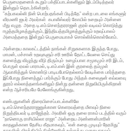
பெருமைதனைக் கூறும் பக்திப்பாடல்களிலும் இடம்பிடித்தவர்
இன்னும் தொடர்கின்றார்.
"கற்பகவல்லி நின் பொற்பதங்கள் பிடித்தே" என்ற பாடலை எங்களூர்
வீரமணி ஐயர் அவர்கள் கபாலீஸ்வரர் கோயில் உறையும் அன்னை
மீது எழுத அதை டி.எம்.செளந்தரராஜன் குரல் வடிவம் கொடுத்து
ஈழத்தமிழகத்துக்கும், இந்தியத்தமிழகத்துக்கும் உறவுப்பாலம்
அமைத்ததை இன்றும் பெருமையாகச் சொல்லிக்கொள்வோம்.
அன்றைய காலகட்டத்தில் நாங்கள் சிறுசுகளாக இருந்த போது,
மாமன், மச்சான் உறவுகளும் சரி ஊரில் தோட்டவேலை செய்து
களைத்து விழுந்து வீடு திரும்பும் உழைப்பாள சமூகமும் சரி இடம்,
பொருள் ஏவல் பாராமல், டி.எம்.எஸ் இன் குரலைத் தம்முள்
ஆவாகித்துக் கொண்டு பாடியபோதெல்லாம் வேடிக்கை பார்த்ததை
இப்போது நினைத்துப் பார்க்கும் போது அந்தக் கலைஞன் எவ்வளவு
தூரம் எல்லாத்தளங்களிலும் நின்று தன்னை நிறுவியிருக்கிறான்
என்ற ஆச்சரியமே மேலோங்குகின்றது,
எண்பதுகளின் திரையிசைப்பாடல்களிலே
டி.எம்.செளந்தரராஜனுக்கான கெளரவத்தை மீளவும் நிலை
நிறுத்தியவர் டி.ராஜேந்தர். அவரின் ஒரு தலை ராகம் படத்தில் வரும்
"நானொரு ராசியில்லா ராஜா" அன்றைய அண்ணன்மாரின்
காதலுக்கான தேசிய கீதமாகவும், "என் கதை முடியும் நேரமிது"
காதலின் விரக்தியில் நின்றோரின் உள்ளத்து ஓசையாகவும்