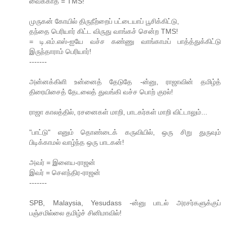
வைக்காத = TMS!
முருகன் கோயில் திருநீற்றைப் பட்டையாப் பூசிக்கிட்டு,
தந்தை பெரியார் கிட்ட விருது வாங்கச் சென்ற TMS!
= டி.எம்.எஸ்-ஐயே வச்ச கண்ணு வாங்காமப் பாத்த்துக்கிட்டு
இருந்தாராம் பெரியார்!
-------
அன்னக்கிளி உன்னைத் தேடுதே -ன்னு, ராஜாவின் தமிழ்த்
திரையிசைத் தேடலைத் துவங்கி வச்ச பொற் குரல்!
ராஜா காலத்தில், ரசனைகள் மாறி, பாடகர்கள் மாறி விட்டாலும்...
"பாட்டு" எனும் தொண்டைக் கருவியில், ஒரு சிறு துருவும்
பிடிக்காமல் வாழ்ந்த ஒரு பாடகன்!
அவர் = இளைய-ராஜன்
இவர் = செளந்திர-ராஜன்
-------
SPB, Malaysia, Yesudass -ன்னு பாடல் அரசர்களுக்குப்
பஞ்சமில்லை தமிழ்ச் சினிமாவில்!