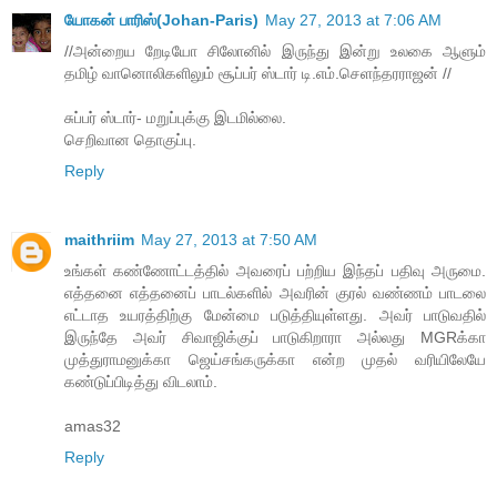
யோகன் பாரிஸ்(Johan-Paris)
May 27, 2013 at 7:06 AM
//அன்றைய றேடியோ சிலோனில் இருந்து இன்று உலகை ஆளும்
தமிழ் வானொலிகளிலும் சூப்பர் ஸ்டார் டி.எம்.செளந்தரராஜன் //
சுப்பர் ஸ்டார்- மறுப்புக்கு இடமில்லை.
செறிவான தொகுப்பு.
Reply
maithriim
May 27, 2013 at 7:50 AM
உங்கள் கண்ணோட்டத்தில் அவரைப் பற்றிய இந்தப் பதிவு அருமை.
எத்தனை எத்தனைப் பாடல்களில் அவரின் குரல் வண்ணம் பாடலை
எட்டாத உயரத்திற்கு மேன்மை படுத்தியுள்ளது. அவர் பாடுவதில்
இருந்தே அவர் சிவாஜிக்குப் பாடுகிறாரா அல்லது MGRக்கா
முத்துராமனுக்கா ஜெய்சங்கருக்கா என்ற முதல் வரியிலேயே
கண்டுப்பிடித்து விடலாம்.
amas32
Reply