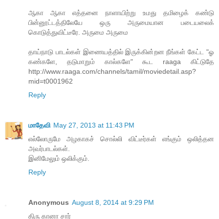
ஆகா ஆகா எத்தனை நாளாயிற்று உமது தமிழைக் கண்டு
பின்னூட்டத்திலேயே ஒரு அருமையான படையலைக்
கொடுத்துவிட்டீரே. அருமை அருமை
தாய்நாடு பாடல்கள் இணையத்தில் இருக்கின்றன நீங்கள் கேட்ட "ஓ
கண்களே, தடுமாறும் கால்களே" கூட raaga கிட்டுதே
http://www.raaga.com/channels/tamil/moviedetail.asp?
mid=t0001962
Reply
மாதேவி
May 27, 2013 at 11:43 PM
எல்லோருமே அழகாகச் சொல்லி விட்டீர்கள் எங்கும் ஒலித்தன
அவர்பாடல்கள்.
இனிமேலும் ஒலிக்கும்.
Reply
Anonymous
August 8, 2014 at 9:29 PM
திரு கானா சார்