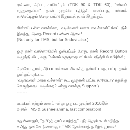
ஏன்-னா, அப்பா, காசெட்டில் (TDK 90 & TDK 60), "உள்ளம்
உருகுதைய்யா" தான் முதலில் பதிஞ்சி வைப்பாரு; எல்லாக்
காசெட்டிலும் மொத பாட்டு இதுவாத் தான் இருக்கும்;
சின்னப் புள்ள எனக்கோ, "வடிவேலன் மனசு வைச்சான்" கேட்டதில்
இருந்து, அதை Record பண்ண ஆசை!
(Not only for TMS, but for Sridevi also:)
ஒரு நாள் வானொலியில் ஒலிபரப்பும் போது, நான் Record Button
அழுத்தி விட, அது "உள்ளம் உருகுதையா" மேல் பதிஞ்சி போயிரிச்சி;
அவ்ளோ தான்; அப்பா என்னை விளாசித் தள்ளிட்டாரு; பாட்டி தான்
ஒன்னும் புரியாம..
"வடிவேலன் மனசு வச்சான்" கூட முருகன் பாட்டு தானேடா? எதுக்கு
கொழந்தைய அடிக்கற? -ன்னு எனக்கு Support:)
-------
வாலிபன் சுற்றும் உலகம் -ன்னு ஒரு பட முயற்சி 2010இல்
அதில் TMS & Susheelamma, last combination!
எதுன்னாலும், "தமிழ்த் தாய் வாழ்த்து" - நீர் ஆரும் கடல் உடுத்த..
= அது ஒன்னே நிலைக்கும் TMS ஆண்மைத் தமிழ்க் குரலை!