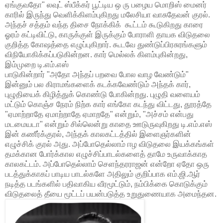
ஏங்குவதோ" லவுட் ஸ்பீக்கர் பூட்டிய ஒ ரு பழைய மொறிஸ் மைனர்
காரில் இருந்து வெளிக்கிளம்புகிறது மலேசியா வாசுதேவன் குரல்.
அந்தச் சத்தம் வந்த திசை நோக்கிக் கூட்டம் கூடுகிறது காரை
ஓரம் கட்டிவிட்டு, காருக்குள் இருக்கும் போராளி தாயக விடுதலை
குறித்த கோஷத்தை எழுப்புகிறார். கூடவே துண்டுப்பிரசுரங்களும்
விநியோகிக்கப்படுகின்றன. கார் மெல்லக் கிளம்புகின்றது,
இம்முறை டி.எம்.எஸ்
பாடுகின்றார் "அதோ அந்தப் பறவை போல வாழ வேண்டும்"
இன்னும் பல கிராமங்களைக் கடக்கவேண்டும் அந்தக் கார்,
புழுதியைக் கிழித்துக் கொண்டு போகின்றது. புழுதி வளையம்
மட்டும் கொஞ்ச நேரம் நிற்க கார் எங்கோ கடந்து விட்டது, தூரத்தே
"ஏமாற்றாதே ஏமாற்றாதே ஏமாறதே" என்றும், "அச்சம் என்பது
மடமையடா" என்றும் சில்லென்று காதை ஊடுருவுகிறது டி.எம்.எஸ்
இன் கணீர்க்குரல், அந்தக் காலகட்டத்தில் இளைஞர்களின்
எழுச்சிக் குரல் அது. அப்போதெல்லாம் ஈழ விடுதலை இயக்கங்கள்
தமக்கான போர்க்கால எழுச்சிப்பாடல்களைத் தாமே உருவாக்காத
காலகட்டம். அப்போதெல்லாம் செளந்தரராஜன் என்றோ ஏதோ ஒரு
படத்துக்காகப் பாடிய பாடல்களே அதிலும் குறிப்பாக எம்.ஜி.ஆர்
நடித்த படங்களில் பதிவாகிய வீரமூட்டும், நம்பிக்கை கொடுக்கும்
விடுதலைத் தீயை மூட்டப் பயன்படுத்த உறுதுணையாக அமைந்தன.