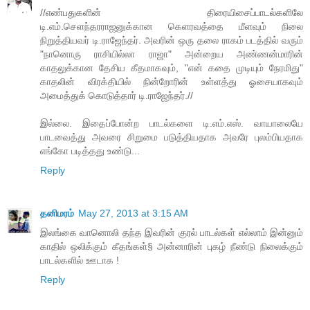
//எண்பதுகளின் திரையிசைப்பாடல்களிலே
டி.எம்.செளந்தரராஜனுக்கான கெளரவத்தை மீளவும் நிலை
நிறுத்தியவர் டி.ராஜேந்தர். அவரின் ஒரு தலை ராகம் படத்தில் வரும்
"நானொரு ராசியில்லா ராஜா" அன்றைய அண்ணன்மாரின்
காதலுக்கான தேசிய கீதமாகவும், "என் கதை முடியும் நேரமிது"
காதலின் விரக்தியில் நின்றோரின் உள்ளத்து ஓசையாகவும்
அமைத்துக் கொடுத்தார் டி.ராஜேந்தர்.//
இல்லை. இதைப்போன்ற பாடல்களை டி.எம்.எஸ். வாயாலையே
பாடவைத்து அவரை சிறுமை படுத்தியதாக அவரே புலம்பியதாக
எங்கோ படித்தது உண்டு...
Reply
தனிமரம்
May 27, 2013 at 3:15 AM
இலங்கை வானொலி தந்த இவரின் குரல் பாடல்கள் எல்லாம் இன்னும்
காதில் ஒலிக்கும் கீதங்கள்§ அன்னாரின் புகழ் நீண்டு நிலைக்கும்
பாடல்களில் ஊடாக !
Reply