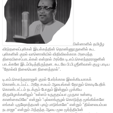
பின்னாளில் தமிழீழ
விடுதலைப்புலிகள் இயக்கத்தின் தொண்ணூறுகளில் கூட
புலிகளின் குரல் வானொலியில் விதிவிலக்காக அமைந்த
திரையிசைப்பாடல்கள் என்றால் அங்கே டி.எம்.செளந்தரராஜனின்
பாடல்களே இடம்பிடித்திருந்தன. கூடவே பி.பி.ஶ்ரீனிவாஸ் குழு பாடிய
"தோல்வி நிலையென நினைத்தால்".
டி.எம்.செளந்தரராஜன் குரல் போர்க்கால இலக்கியமாகக்
கொண்டாடப்பட்ட அதே சமயம் ஆலயங்கள் தோறும் கொடியேறிக்
கொண்டாட்டம் நடக்கும் போதும் இன்னும் முக்கிய
திருவிழாக்களிலும் "உள்ளம் உருகுதய்யா முருகா உன்னடி
காண்கையிலே" என்றும் "புல்லாங்குழல் கொடுத்த மூங்கில்களே
எங்கள் புருஷோத்தமன் புகழ் பாடுங்களே" என்றும் "தில்லையம்பல
நடராஜா" என்றும் அந்தந்த ஆலய மூல மூர்த்தியின்