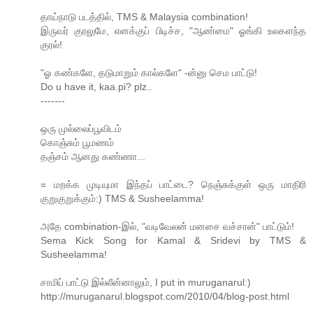
தாய்நாடு படத்தில், TMS & Malaysia combination!
இருவர் குரலுமே, எனக்குப் பிடிச்ச, "ஆண்மை" ஓங்கி உலகளந்த
குரல்!
"ஓ கண்களே, தடுமாறும் கால்களே" -ன்னு செம பாட்டு!
Do u have it, kaa.pi? plz..
-------
ஒரு முல்லைப்பூவிடம்
கொஞ்சும் பூமணம்
தஞ்சம் ஆனது கண்ணா...
= மறக்க முடியுமா இந்தப் பாட்டை? நெஞ்சுக்குள் ஒரு மாதிரி
குறுகுறுக்கும்:) TMS & Susheelamma!
அதே combination-இல், "வடிவேலன் மனசை வச்சான்" பாட்டும்!
Sema Kick Song for Kamal & Sridevi by TMS &
Susheelamma!
சாமிப் பாட்டு இல்லீன்னாலும், I put in muruganarul:)
http://muruganarul.blogspot.com/2010/04/blog-post.html