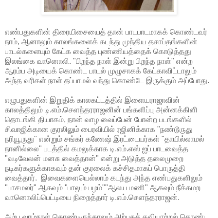
எண்பதுகளின் திரையிசையைத் தான் பாடபாடமாகக் கொண்டவர்
நாம், ஆனாலும் காலங்களைக் கடந்து முந்திய தசாப்தங்களின்
பாடல்களையும் கேட்க வைத்த புண்ணியத்தைக் கொடுத்தது
இலங்கை வானொலி. "பிறந்த நாள் இன்று பிறந்த நாள்" என்ற
ஆரம்ப அடியைக் கொண்ட பாடல் முழுசாகக் கேட்காவிட்டாலும்
அந்த வரிகள் நாள் தப்பாமல் வந்து கொண்டே இருக்கும் அப்போது.
எழுபதுகளின் இறுதிக் காலகட்டத்தில் இளையராஜாவின்
காலத்திலும் டி.எம்.செளந்தரராஜனின் பங்களிப்பு அன்னக்கிளி
தொடங்கி தியாகம், நான் வாழ வைப்பேன் போன்ற படங்களில்
சிவாஜிக்கான குரலிலும் பைரவியில் ரஜினிக்காக "நண்டூருது
நரியூருது" என்றும் சங்கர் கணேஷ் இரட்டையர்கள் "தாயில்லாமல்
நானில்லை" படத்தில் கமலுக்காக டி.எம்.எஸ் ஐப் பாடவைத்த
"வடிவேலன் மனசு வைத்தான்" என்று அடுத்த தலைமுறை
நடிகர்களுக்காகவும் தன் குரலைக் கச்சிதமாகப் பொருத்தி
வைத்தார். இவைகளையெல்லாம் கடந்து அந்த எண்பதுகளிலும்
"பாசமலர்" ஆகவும் "பாலும் பழம்""ஆலய மணி" ஆகவும் நீக்கமற
வானொலிப்பெட்டியை நிறைத்தார் டி.எம்.செளந்தரராஜன்.
அற்ப வாழ்நாள் கொண்டிருந்தாலும் அற்புதக் கவியாற்றல் கொண்ட