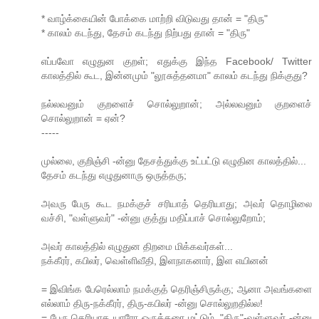
* வாழ்க்கையின் போக்கை மாற்றி விடுவது தான் = "திரு"
* காலம் கடந்து, தேசம் கடந்து நிற்பது தான் = "திரு"
எப்பவோ எழுதுன குறள்; எதுக்கு இந்த Facebook/ Twitter
காலத்தில் கூட, இன்னமும் "லூசுத்தனமா" காலம் கடந்து நிக்குது?
நல்லவனும் குறளைச் சொல்லுறான்; அல்லவனும் குறளைச்
சொல்லுறான் = ஏன்?
-----
முல்லை, குறிஞ்சி -ன்னு தேசத்துக்கு உட்பட்டு எழுதின காலத்தில்...
தேசம் கடந்து எழுதுனாரு ஒருத்தரு;
அவரு பேரு கூட நமக்குச் சரியாத் தெரியாது; அவர் தொழிலை
வச்சி, "வள்ளுவர்" -ன்னு குத்து மதிப்பாச் சொல்லுறோம்;
அவர் காலத்தில் எழுதுன திறமை மிக்கவர்கள்...
நக்கீரர், கபிலர், வெள்ளிவீதி, இளநாகனார், இள எயினன்
= இவிங்க பேரெல்லாம் நமக்குத் தெரிஞ்சிருக்கு; ஆனா அவங்களை
எல்லாம் திரு-நக்கீரர், திரு-கபிலர் -ன்னு சொல்லுறதில்ல!
= பேரு தெரியாத யாரோ ஒருத்தரை மட்டும், "திரு"-வள்ளுவர் -ன்னு