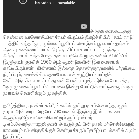
அந்தக் காலகட்டத்து
சென்னை வானொலியின் நேயர் விருப்பம் நிகழ்ச்சியில் "தாய் நாடு"
படத்தில் வந்த "ஒரு முல்லைப்பூவிடம் கொஞ்சும் பூமணம் தஞ்சம்
ஆனது கண்ணா" பாடல் நிரந்தர சிம்மாசனம் போட்டிருந்தது.
அந்தப் பாடல் வந்த போது தன் வயதில் அறுபதுகளின் விளிம்பில்
இருந்தவர் குரலில் 1960 ஆம் ஆண்டுகளின் இளமையைக்
காட்டியிருந்தார். மின்சாரம் இல்லாத தொண்ணூறுகளில் பற்றறியை
நிரப்பியும், சைக்கிள் தைனமோவைச் சுழற்றியும் பாட்டுக்
கேட்டஅந்தக் காலகட்டத்து என் போன்ற ஈழத்து இளையோருக்கு
"ஒரு முல்லைப்பூவிடம்" பாடலை இன்று போட்டுக் காட்டினாலும் ஒரு
முறுவல் தொனிக்கும் முகத்தில்.
தமிழ்த்திரையுலகின் கம்பீரங்களில் ஒன்று டி.எம்.செளந்தராஜன்
குரல், அன்றைய றேடியோ சிலோனில் இருந்து இன்று உலகை
ஆளும் தமிழ் வானொலிகளிலும் சூப்பர் ஸ்டார்
டி.எம்.செளந்தரராஜன் தான் அவருக்குப் பின் தான் மற்றெல்லோரும்,
நாளையும் நம் சந்ததிக்குச் சென்று சேரும் "தமிழ்"பாடல்களில் அவர்
இருப்பார்.