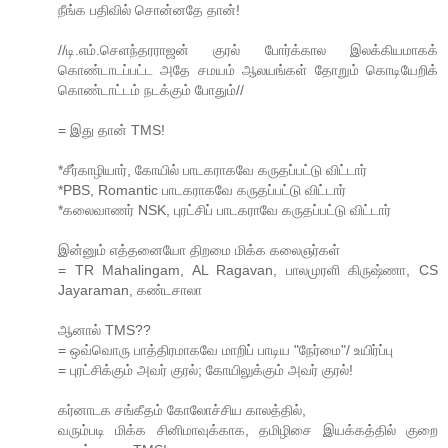
நீங்க பதிவில் சொன்னதே தான்!
//டி.எம்.செளந்தரராஜன் குரல் போர்க்கால இலக்கியமாகக்
கொண்டாடப்பட்ட அதே சமயம் ஆலயங்கள் தோறும் கொடியேறிக்
கொண்டாட்டம் நடக்கும் போதும்//
= இது தான் TMS!
*சீர்காழியார், கோயில் பாடகராகவே கருதப்பட்டு விட்டார்
*PBS, Romantic பாடகராகவே கருதப்பட்டு விட்டார்
*கலைவாணர் NSK, புரட்சிப் பாடகராவே கருதப்பட்டு விட்டார்
இன்னும் எத்தனையோ திறமை மிக்க கலைஞர்கள்
= TR Mahalingam, AL Ragavan, பாலமுரளி கிருஷ்ணா, CS
Jayaraman, கண்டசாலா
ஆனால் TMS??
= ஒவ்வொரு பாத்திரமாகவே மாறிப் பாடிய "நேர்மை"/ உயிர்ப்பு
= புரட்சிக்கும் அவர் குரல்; கோயிலுக்கும் அவர் குரல்!
கர்னாடக சங்கீதம் கோலோச்சிய காலத்தில்,
வரும்படி மிக்க சினிமாவுக்காக, தமிழிசை இயக்கத்தில் குறை