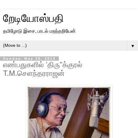
றேடியோஸ்பதி
தமிழோடு இசை, பாடல் மறந்தறியேன்
▼
Sunday, May 26, 2013
எண்பதுகளில் 'திரு"க்குரல்
T.M.செளந்தரராஜன்