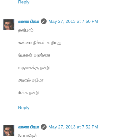
Reply
கானா பிரபா
May 27, 2013 at 7:50 PM
தனிமரம்
உண்மை நீங்கள் கூறியது.
யோகன் அண்ணா
வருகைக்கு நன்றி
அமாஸ் அம்மா
மிக்க நன்றி
Reply
கானா பிரபா
May 27, 2013 at 7:52 PM
கேயாரெஸ்