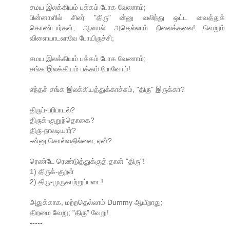
சமய இலக்கியம் பக்கம் போக வேணாம்;
பின்னாளில் சிலர் "திரு" ன்னு வலிந்து ஒட்ட வைத்துக்
கொண்டார்கள்; ஆனால் அதெல்லாம் நிலைக்கலை! வெறும்
விளையாடலாவே போயிருச்சி;
சமய இலக்கியம் பக்கம் போக வேணாம்;
சங்க இலக்கியம் பக்கம் போவோம்!
எந்தச் சங்க இலக்கியத்துக்காச்சும், "திரு" இருக்கா?
திருப்-பரிபாடல்?
திருக்-குறுந்தொகை?
திரு-நாலடியார்?
-ன்னு சொல்வதில்லை; ஏன்?
ரெண்டே ரெண்டுத்துக்குத் தான் "திரு"!
1) திருக்-குறள்
2) திரு-முருகாற்றுப்படை!
அதுக்காக, மற்றதெல்லாம் Dummy ஆயீறாது;
திறமை வேறு; "திரு" வேறு!
-----