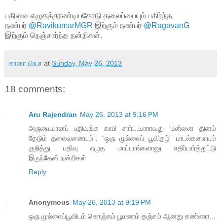
பதிவை எழுதத்தூண்டியதோடு தலைப்பையும் பகிர்ந்த
நண்பர்
@
RavikumarMGR
இற்கும் நண்பர்
@
RagavanG
இற்கும் நெஞ்சார்ந்த நன்றிகள்.
கானா பிரபா
at
Sunday, May 26, 2013
18 comments:
Aru Rajendran
May 26, 2013 at 9:16 PM
அருமையானப் பதிவுங்க காபி சார்...யாராவது “உன்னை தினம்
தேடும் தலைவனையும்”, “ஒரு முல்லைப் பூவிதழ்” பாடல்களையும்
குறித்து பதிவு எழுத மாட்டாங்களானு எதிர்பார்த்துட்டு
இருந்தேன்.நன்றிகள்
Reply
Anonymous
May 26, 2013 at 9:19 PM
ஒரு முல்லைப்பூவிடம் கொஞ்சும் பூமணம் தஞ்சம் ஆனது கண்ணா...