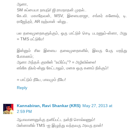
ஆனா,
SM சுப்பையா நாயுடு/ ஜி.ராமநாதன் முதல்..
கே.வி. மகாதேவன், MSV, இளையராஜா, சங்கர் கணேஷ், டி.
ராஜேந்தர், AR ரஹ்மான் -ன்னு..
பல தலைமுறைகளுக்கும், ஒரு பாட்டுச் செடி படரணும்-ன்னா, அது
= TMS மட்டுமே!
இன்னும் சில இளைய தலைமுறைகளில், இவரு பேரு மறந்து
போகலாம்;
ஆனா அந்தக் குரலின் "உயிர்ப்பு"? = அழிவில்லை!
எங்கே திடீர்-ன்னு கேட்டாலும், மனசு ஒரு கணம் நிக்கும்!
= பாட்டும் நீயே, பாவமும் நீயே!
Reply
Kannabiran, Ravi Shankar (KRS)
May 27, 2013 at
2:59 PM
ஆபாவாணனுக்கு தனிப்பட்ட நன்றி சொல்லணும்!
பின்னாளில் TMS -ஐ இழுத்து வந்தவரு அவரு தான்!