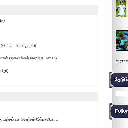
சு)
(ரெட்டை வால் குருவி)
மோதல் (நினைக்கத் தெரிந்த மனமே)
சாதாரண
விழா)
தேடும
Follo
க்கு மஞ்சம் வர நெஞ்சம் இல்லையோ ..