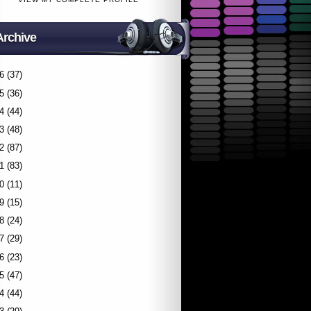
Archive
6
(37)
5
(36)
4
(44)
3
(48)
2
(87)
1
(83)
0
(11)
9
(15)
8
(24)
7
(29)
6
(23)
5
(47)
4
(44)