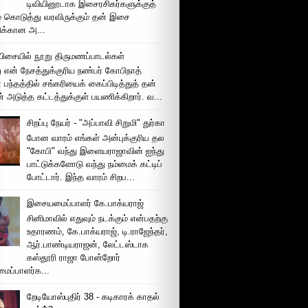
டிவியினூடாக இசைரசிகர்களுக்குத்
் கொடுத்து வரவிருக்கும் தன் இசை
சிக்கான அ...
ிசையில் நூறு திருமணப்பாடல்கள்
 என் நேசத்துக்குரிய நண்பர் கோபிநாத்
பந்தத்தில் சங்கரியைக் கைப்பிடித்துத் தன்
் அடுத்த கட்டத்துக்குள் பயணிக்கிறார். வ...
சிறப்பு நேயர் - "அப்பாவி சிறுமி" துர்கா
போன வாரம் எங்கள் அன்புக்குரிய தல
"கோபி" வந்து இளையராஜாவின் ஐந்து
பாட்டுக்களோடு வந்து நம்மைக் கட்டிப்
போட்டார். இந்த வாரம் சிறப...
இசையமைப்பாளர் கே.பாக்யராஜ்
சினிமாவில் எதுவும் நடக்கும் என்பதற்கு
உதாரணம், கே.பாக்யராஜ், டி.ராஜேந்தர்,
ஆர்.பாண்டியராஜன், லேட்டஸ்டாக
கஸ்தூரி ராஜா போன்றோர்
ப்பாளர்க...
றேடியோஸ்புதிர் 38 - கடிகாரக் காதல்