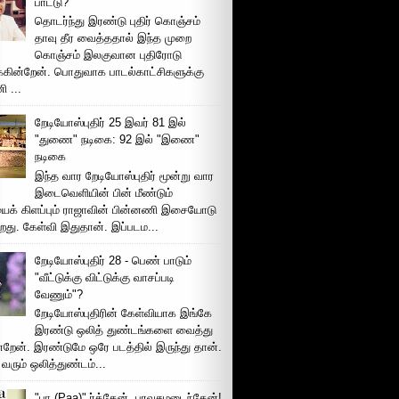
பாட்டு்?
தொடர்ந்து இரண்டு புதிர் கொஞ்சம்
தாவு தீர வைத்ததால் இந்த முறை
கொஞ்சம் இலகுவான புதிரோடு
க்கின்றேன். பொதுவாக பாடல்காட்சிகளுக்கு
 ...
றேடியோஸ்புதிர் 25 இவர் 81 இல்
"துணை" நடிகை: 92 இல் "இணை"
நடிகை
இந்த வார றேடியோஸ்புதிர் மூன்று வார
இடைவெளியின் பின் மீண்டும்
ைக் கிளப்பும் ராஜாவின் பின்னணி இசையோடு
றது. கேள்வி இதுதான். இப்படம...
றேடியோஸ்புதிர் 28 - பெண் பாடும்
"வீட்டுக்கு விட்டுக்கு வாசப்படி
வேணும்"?
றேடியோஸ்புதிரின் கேள்வியாக இங்கே
இரண்டு ஒலித் துண்டங்களை வைத்து
்றேன். இரண்டுமே ஒரே படத்தில் இருந்து தான்.
 வரும் ஒலித்துண்டம்...
"பா (Paa)" ர்த்தேன், பரவசமடைந்தேன்!