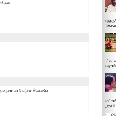
மனிதன்
வந்திரு
பின்னணி
பட்டைய
வருகின்
க்கு மஞ்சம் வர நெஞ்சம் இல்லையோ ..
கேட்கின
முதலில்