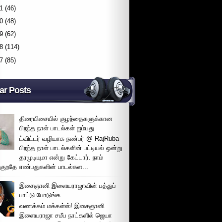
1
(46)
0
(48)
9
(62)
8
(114)
7
(85)
ar Posts
திரையிசையில் குழந்தைகளுக்கான
பிறந்த நாள் பாடல்கள் ஐம்பது
ட்விட்டர் வழியாக நண்பர் @ RajRuba
பிறந்த நாள் பாடல்களின் பட்டியல் ஒன்று
தரமுடியுமா என்று கேட்டார். நாம்
்குறதே எண்பதுகளின் பாடல்கள...
இசைஞானி இளையராஜாவின் பத்துப்
பாட்டு போடுங்க
வணக்கம் மக்கள்ஸ்! இசைஞானி
இளையராஜா சமீப நாட்களில் ஜெயா