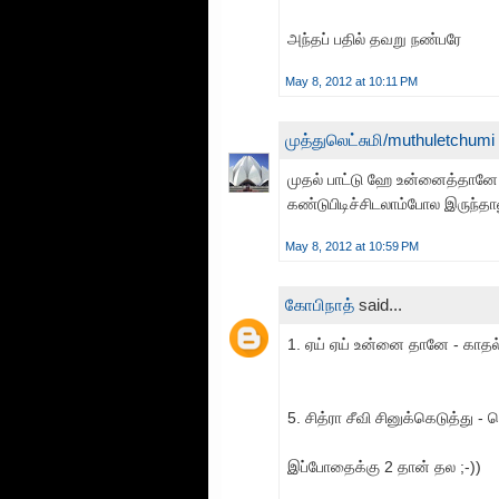
அந்தப் பதில் தவறு நண்பரே
May 8, 2012 at 10:11 PM
முத்துலெட்சுமி/muthuletchumi
முதல் பாட்டு ஹே உன்னைத்தானே .
கண்டுபிடிச்சிடலாம்போல இருந்தால
May 8, 2012 at 10:59 PM
கோபிநாத்
said...
1. ஏய் ஏய் உன்னை தானே - காதல் 
5. சித்ரா சீவி சினுக்கெடுத்து - 
இப்போதைக்கு 2 தான் தல ;-))