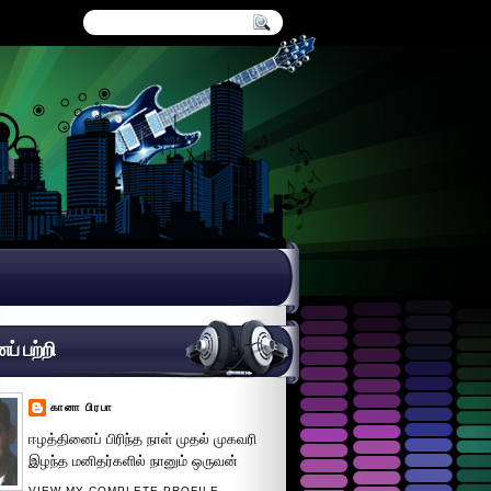
் பற்றி
கானா பிரபா
ஈழத்தினைப் பிரிந்த நாள் முதல் முகவரி
இழந்த மனிதர்களில் நானும் ஒருவன்
VIEW MY COMPLETE PROFILE