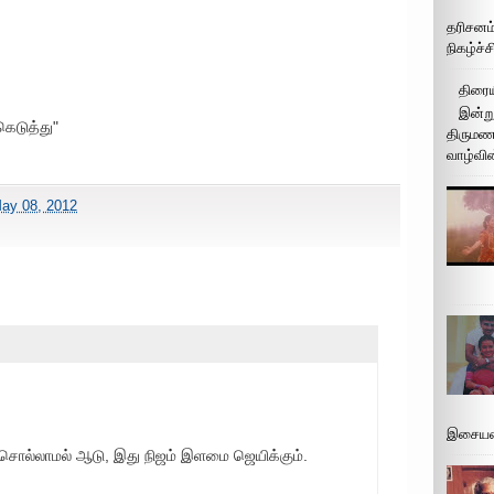
தரிசனம
நிகழ்ச்
திரைய
இன்று
கெடுத்து"
திருமண 
வாழ்வின
ay 08, 2012
இசையமை
 சொல்லாமல் ஆடு, இது நிஜம் இளமை ஜெயிக்கும்.