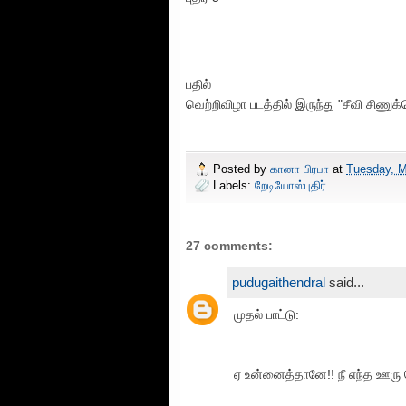
பதில்
வெற்றிவிழா படத்தில் இருந்து "சீவி சிணுக்
Posted by
கானா பிரபா
at
Tuesday, M
Labels:
றேடியோஸ்புதிர்
27 comments:
pudugaithendral
said...
முதல் பாட்டு:
ஏ உன்னைத்தானே!! நீ எந்த ஊரு