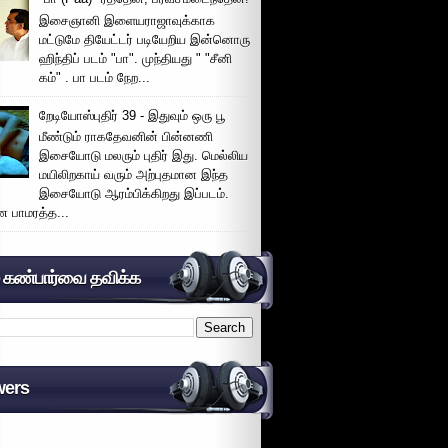
இசைஞானி இளையராஜாவுக்காக
மட்டுமே தியேட்டர் படியேறிய இன்னொரு
ஹிந்திப் படம் "பா". முந்தியது " "சீனி
கம்" . பா படம் நேற...
றேடியோஸ்புதிர் 39 - இதுவும் ஒரு பூ
மீண்டும் ராகதேவனின் பின்னணி
இசையோடு மலரும் புதிர் இது. மெல்லிய
மயிலிறகாய் வரும் அற்புதமான இந்த
இசையோடு ஆரம்பிக்கிறது இப்படம்.
 பாமரத்த...
் கண்பார்வை தவிக்க
wers