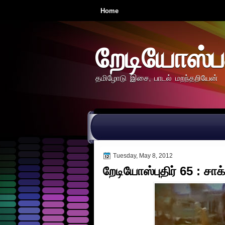
Home
றேடியோஸ்ப
தமிழோடு இசை, பாடல் மறந்தறியேன்
Tuesday, May 8, 2012
றேடியோஸ்புதிர் 65 : சா