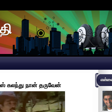
தி
என்னைப
க்ஸ் கலந்து நான் தருவேன்