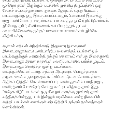
தவிர மற்றெல்லாப் படங்களில் ஒன்றோ இரண்டோ அதிக பட்சம்
மூன்றோ தான் இருக்கும். படத்தின் முக்கிய திருப்பத்தில் ஒரு
சோகச் சம்பவத்துக்கான குரலாக ஜேசுதாஸ் வந்து போவார்.
பாடல்களுக்கு ஒரு இசையமைப்பாளரும், பின்னணி இசைக்கு
ராஜாமணி போன்ற மாமூல்களையும் வைத்து ஒப்பேற்றிவிடுவார்கள்.
இப்போது தமிழ் சினிமாவைக் காப்பியடித்துக் குட்டிச்
சுவராகிக்கொண்டிருக்கும் மலையாள மசாலாக்கள் இங்கே
விதிவிலக்கு.
ஆனால் சத்யன் அந்திக்காடு இதுவரை இசைஞானி
இளையராஜாவோடு பணியாற்றிய அனைத்துப் படங்களிலும்
பாடல்களுக்குக் கொடுத்திருக்கும் கெளரவம் என்பது இசைஞானி
இளையராஜா மீதான காதலின் வெளிப்பாடாகவே பார்க்கமுடியும்.
இளையராஜா கொடுத்த மூன்று பாடல்களை
வைத்துக்கொண்டாவது சத்யன் அவற்றைப் பொருத்தமான
தருணங்களில் நுழைத்துக் காட்சியின் மீதான கெளரவத்தை
அதிகப்படுத்திக் கொள்ளவைப்பார். எண்பதுகளில் பாரதிராஜா,
மணிரத்னம் போன்றோர் செய்து காட்டிய வித்தை தான் இது.
"ஸ்நேக வீடு" பாடல்கள் ஒரு சில நாட்களுக்கு முன்னர் தான்
வந்திருக்கின்றது, படம் இன்னும் வரவில்லை என்ற நிலையில்
அந்தப் பாடல்கள் எனக்குள் ஏற்படுத்தியிருக்கும் தாக்கத்தைச்
சொல்கிறேன்.