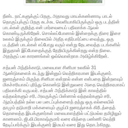
நீண்ட நாட்களுக்குப் பிறகு, அதாவது மாயக்கண்ணாடி பாடல்
தொகுப்புக்குப் பிறகு சுடச்சுட வெளியாகியிருக்கும் ஒரு படத்தின்
பாடல்கள் குறித்த என் பார்வையைப் பதிவாக்க ஆவல்
கொண்டிருக்கிறேன். சொல்லப்போனால் இன்றைக்கு திரை இசை
உலகம் இருக்கும் நிலையில் அதீத எதிர்பார்ப்பை வைத்து, ஒரு
படத்தின் பாடல்கள் எப்போது வரும் என்று தேடவைத்த படங்களில்
இதுதான் இப்போதைக்குத் தேறியிருக்கின்றது என்ற நிலை.
அதற்குப் பல காரணங்கள் ஒவ்வொன்றாக அவிழ்க்கிறேன்.
சத்யன் அந்திக்காடு, மலையாள சினிமா உலகில் 31
ஆண்டுகளைக் கடந்து இன்னும் வெற்றிகரமான இயக்குனர்.
ஜனரஞ்சகம் மிகுந்த சினிமா என்றால் என்ன என்பதை இன்றளவும்
மிகச்சரியாகப் புரிந்து கொண்டு இன்றுவரை அதை வெற்றிகரமாகப்
பதிவாக்கி வருபவர். சத்யன் அந்திக்காடு இன் காலத்தில்
வந்தவர்களும் சரி, அவருக்குப் பின்னால் வந்தவர்களும் சரி,
ஆரம்பத்தில் நல்ல பல படைப்புக்களைத் தந்து ஒரு எல்லையில்
தாமும் தடுமாறி மக்களையும் குழப்பி ஜனரஞ்சகக் கிரீடத்தைத்
தொலைத்த இயக்குனர்கள் மலையாளத்தில் மட்டுமல்ல தமிழிலும்
காணலாம். ஜி.வி.பிரகாஷ்குமார் வரை வித்தை பண்ணி வெற்றி
தேடிப்பார்க்கும் இயக்குனர் இமயம் வரை இது தொடர்கிறது.