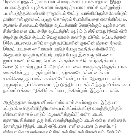
பிடிக்கின்றது. அருமையான மெலடி, கண்டிப்பாக சத்யன் இந்தப்
பாடலைத் தன் வழக்கமான ஸ்நேகபூர்வமான காட்சி ஒன்றுக்குப்
பயன்படுத்தவெண்ணி ராஜாவிடம் கேட்டு வாங்கியிருக்கவேண்டும்.
ஹரிஹரன் குரலைப் பழுது சொல்லும் யோக்கியதை எனக்கில்லை.
ஆனால் சிலசமயம் தேர்ந்த ஆட்டக்காரர் கொடுக்கும் வழக்கமான
சிக்ஸர்களை விட அதே ஆட்டத்தில் ஆடும் இன்னொரு இளம் வீரர்
அடித்து ஆடும் ஆட்டம் வெகுவாகக் கவர்ந்து விடும். அப்படித்தான்
இதே பாடலைப் பாடும் ராகுல் நம்பியாரின் குரலின் மீதான நேசம்.
இந்தப் பாடலை ஹரிஹரன் பாடும் போது ஊதித் தள்ளிவிடும்
அனுபவம், ராகுல் நம்பியார் பாடும் போது இசைஞானி என்ற
ஜாம்பவானிடம் பெற்ற மெட்டைத் தன்னளவில் உயர்த்திக்காட்ட
வேண்டும் என்ற துடிப்பே அவரின் பாடலை மனதுக்கு நெருக்கமாக
வைக்கின்றது. ராகுல் நம்பியார் ஏற்கனவே "ஸ்வப்னங்கள்
கண்ணெழுதிய மல்ச கன்னிகே" என்ற பாக்ய தேவதா பாடலில்
ராஜாவுக்கு நம்பிக்கையை ஏற்படுத்திய பாடகர். அந்த நம்பிக்கையை
நன்னம்பிக்கை ஆக்கிக் காட்டியிருக்கின்றார். இந்தப் பாடலில்.
அடுத்ததாக ஸ்நேக வீட்டில் என்னைக் கவர்வது வட இந்தியா
மட்டுமல்ல தென்னிந்தியாவையும் கட்டிப்போட்டு வைத்திருக்கும்
ஸ்ரேயா கொசல் பாடும் "ஆவணித்தும்பி" என்ற பாடல்.
கதாநாயகிக்காக ஒதுக்கி வைத்திருக்கும் பாடல் என்று எண்ணத்
தோன்றும் இந்தப் பாடல் எடுப்பான, எளிமையான இசையோடு
ஸ்ரேயா கொசலுக்காகவும் கேட்கக் கேட்கத் தோன்றும் மீண்டும்