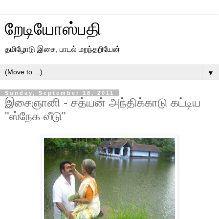
றேடியோஸ்பதி
தமிழோடு இசை, பாடல் மறந்தறியேன்
▼
Sunday, September 18, 2011
இசைஞானி - சத்யன் அந்திக்காடு கட்டிய
"ஸ்நேக வீடு"