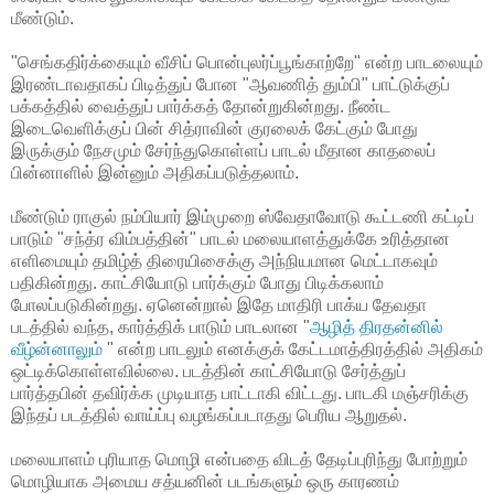
மீண்டும்.
"செங்கதிர்க்கையும் வீசிப் பொன்புலர்ப்பூங்காற்றே" என்ற பாடலையும்
இரண்டாவதாகப் பிடித்துப் போன "ஆவணித் தும்பி" பாட்டுக்குப்
பக்கத்தில் வைத்துப் பார்க்கத் தோன்றுகின்றது. நீண்ட
இடைவெளிக்குப் பின் சித்ராவின் குரலைக் கேட்கும் போது
இருக்கும் நேசமும் சேர்ந்துகொள்ளப் பாடல் மீதான காதலைப்
பின்னாளில் இன்னும் அதிகப்படுத்தலாம்.
மீண்டும் ராகுல் நம்பியார் இம்முறை ஸ்வேதாவோடு கூட்டணி கட்டிப்
பாடும் "சந்த்ர விம்பத்தின்" பாடல் மலையாளத்துக்கே உரித்தான
எளிமையும் தமிழ்த் திரையிசைக்கு அந்நியமான மெட்டாகவும்
பதிகின்றது. காட்சியோடு பார்க்கும் போது பிடிக்கலாம்
போலப்படுகின்றது. ஏனென்றால் இதே மாதிரி பாக்ய தேவதா
படத்தில் வந்த, கார்த்திக் பாடும் பாடலான "
ஆழித் திரதன்னில்
வீழ்ன்னாலும்
" என்ற பாடலும் எனக்குக் கேட்டமாத்திரத்தில் அதிகம்
ஒட்டிக்கொள்ளவில்லை. படத்தின் காட்சியோடு சேர்த்துப்
பார்த்தபின் தவிர்க்க முடியாத பாட்டாகி விட்டது. பாடகி மஞ்சரிக்கு
இந்தப் படத்தில் வாய்ப்பு வழங்கப்படாதது பெரிய ஆறுதல்.
மலையாளம் புரியாத மொழி என்பதை விடத் தேடிப்புரிந்து போற்றும்
மொழியாக அமைய சத்யனின் படங்களும் ஒரு காரணம்