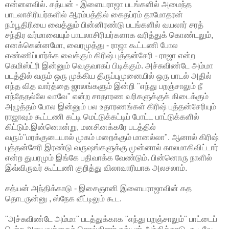
என்னளவில். சத்யன் - இளையராஜா படங்களில் அமைந்த
பாடலாசிரியர்களில் ஆரம்பத்தில் கைதப்ரம் தாமோதரன்
நம்பூதிரியை வைத்தும் பின்னிரண்டு படங்களில் வயலார் சரத்
சந்திர வர்மாவையும் பாடலாசிரியர்களாக வரித்துக் கொண்டலும்,
எனக்கென்னமோ, வைரமுத்து - ராஜா கூட்டணி போல
எண்ணிப்பார்க்க வைக்கும் கிரிஷ் புத்தன்சேரி - ராஜா என்ற
கெமிஸ்ட்ரி இன்னும் வெகுவாகப் பிடிக்கும். அச்சுவிண்டே அம்மா
படத்தில் வரும் ஒரு முக்கிய திருப்புமுனையில் ஒரு பாடல் அதில்
எந்த வித வார்த்தை ஜாலங்களும் இன்றி "எந்து பறஞ்சாலும் நீ
எந்தேதல்லே வாவே" என்ற சாதாரண வரிகளுக்குக் கிடைக்கும்
அழுத்தம் போல இன்னும் பல உதாரணங்கள் கிரிஷ் புத்தன்சேரியும்
ராஜாவும் கூட்டணி கட்டி மெட்டுக்கட்டிப் போட்ட பாட்டுக்களில்
கிட்டும்.இன்னொன்று, மனசினக்கரே படத்தில்
வரும்"மரக்குடையால் முகம் மறைக்கும் மானல்லா". ஆனால் கிரிஷ்
புத்தன்சேரி இரண்டு வருஷங்களுக்கு முன்னால் காலமாகிவிட்டார்
என்ற துயரமும் இங்கே பதிவாக்க வேண்டும். பின்னொரு நாளில்
இவ்விருவர் கூட்டணி குறித்து விலாவாரியாக அலசலாம்.
சத்யன் அந்திக்காடு - இசைஞானி இளையராஜாவின் கத
தொடருன்னு , ஸ்நேக வீட்டிலும் கூட.
"அச்சுவிண்டே அம்மா" படத்துக்காக "எந்து பறஞ்சாலும்" பாட்டைப்