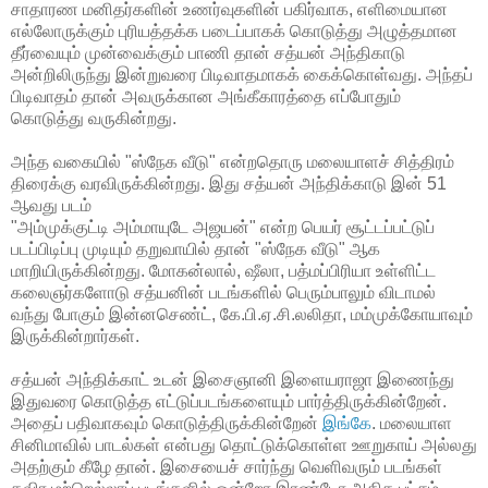
சாதாரண மனிதர்களின் உணர்வுகளின் பகிர்வாக, எளிமையான
எல்லோருக்கும் புரியத்தக்க படைப்பாகக் கொடுத்து அழுத்தமான
தீர்வையும் முன்வைக்கும் பாணி தான் சத்யன் அந்திகாடு
அன்றிலிருந்து இன்றுவரை பிடிவாதமாகக் கைக்கொள்வது. அந்தப்
பிடிவாதம் தான் அவருக்கான அங்கீகாரத்தை எப்போதும்
கொடுத்து வருகின்றது.
அந்த வகையில் "ஸ்நேக வீடு" என்றதொரு மலையாளச் சித்திரம்
திரைக்கு வரவிருக்கின்றது. இது சத்யன் அந்திக்காடு இன் 51
ஆவது படம்
"அம்முக்குட்டி அம்மாயுடே அஜயன்" என்ற பெயர் சூட்டப்பட்டுப்
படப்பிடிப்பு முடியும் தறுவாயில் தான் "ஸ்நேக வீடு" ஆக
மாறியிருக்கின்றது. மோகன்லால், ஷீலா, பத்மப்பிரியா உள்ளிட்ட
கலைஞர்களோடு சத்யனின் படங்களில் பெரும்பாலும் விடாமல்
வந்து போகும் இன்னசெண்ட், கே.பி.ஏ.சி.லலிதா, மம்முக்கோயாவும்
இருக்கின்றார்கள்.
சத்யன் அந்திக்காட் உடன் இசைஞானி இளையராஜா இணைந்து
இதுவரை கொடுத்த எட்டுப்படங்களையும் பார்த்திருக்கின்றேன்.
அதைப் பதிவாகவும் கொடுத்திருக்கின்றேன்
இங்கே
. மலையாள
சினிமாவில் பாடல்கள் என்பது தொட்டுக்கொள்ள ஊறுகாய் அல்லது
அதற்கும் கீழே தான். இசையைச் சார்ந்து வெளிவரும் படங்கள்