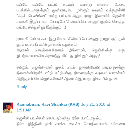
மயிலே மயிலே பாட்டு கடவுள் மைத்து வைத்த மேடை
படத்தில்...அதுக்கும் முன்னாடியே முள்ளும் மலரும் வந்துருச்சி!
"அடிப் பெண்ணே" என்ற பாட்டில் அதுல ராஜா இசையில் ஜென்சி
கலக்கி இருப்பாங்க! அப்படியே "சின்னப் பொண்ணு" குரலில் மொத்த
பாட்டே சில்லுன்னு இருக்கும்! :)
ஜானகி அம்மா கூட இது போல "சின்னப் பொண்ணு குரலுக்கு", தன்
குரல் மாத்திப் பாடுறது தான் வழக்கம்!
ஆனால் செயற்கைத்தனம் இல்லாமல், ஜென்சி-க்கு அது
இயற்கையாகவே அமைந்து விட்டது இன்னும் அழகு!
தமிழில், ஜென்சி-யின் முதல் பாடல், ஜானகியோடு பாடினது-ன்னு
நினைக்கிறேன்! பாட்டு சட்டு-ன்னு நினைவுக்கு வரலை! யாராச்சும்
அறிந்தவர் சொல்லுங்களேன்! ஆனா அது ராஜா இசையில் தான்!
Reply
Kannabiran, Ravi Shankar (KRS)
July 21, 2010 at
1:51 AM
ஜென்சி பாடல்கள் தொடரும்-ன்னு நீங்க போட்டாலும்...
நீங்க இத்தினி நாள் காக்க வைச்ச கொடுமையால்...உங்களை