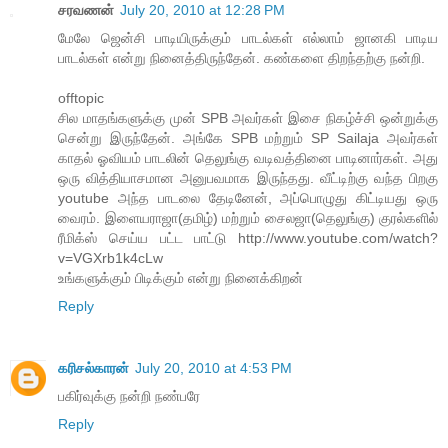
சரவணன்
July 20, 2010 at 12:28 PM
மேலே ஜென்சி பாடியிருக்கும் பாடல்கள் எல்லாம் ஜானகி பாடிய
பாடல்கள் என்று நினைத்திருந்தேன். கண்களை திறந்தற்கு நன்றி.
offtopic
சில மாதங்களுக்கு முன் SPB அவர்கள் இசை நிகழ்ச்சி ஒன்றுக்கு
சென்று இருந்தேன். அங்கே SPB மற்றும் SP Sailaja அவர்கள்
காதல் ஓவியம் பாடலின் தெலுங்கு வடிவத்தினை பாடினார்கள். அது
ஒரு வித்தியாசமான அனுபவமாக இருந்தது. வீட்டிற்கு வந்த பிறகு
youtube அந்த பாடலை தேடினேன், அப்பொழுது கிட்டியது ஒரு
வைரம். இளையராஜா(தமிழ்) மற்றும் சைலஜா(தெலுங்கு) குரல்களில்
ரீமிக்ஸ் செய்ய பட்ட பாட்டு http://www.youtube.com/watch?
v=VGXrb1k4cLw
உங்களுக்கும் பிடிக்கும் என்று நினைக்கிறன்
Reply
க‌ரிச‌ல்கார‌ன்
July 20, 2010 at 4:53 PM
ப‌கிர்வுக்கு ந‌ன்றி ந‌ண்பரே
Reply