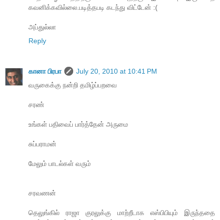
கவனிக்கவில்லை.படித்தபடி கடந்து விட்டேன் :(
அப்துல்லா
Reply
கானா பிரபா
July 20, 2010 at 10:41 PM
வருகைக்கு நன்றி தமிழ்ப்பறவை
சரண்
உங்கள் பதிவைப் பார்த்தேன் அருமை
சுப்பராமன்
மேலும் பாடல்கள் வரும்
சரவணன்
தெலுங்கில் ராஜா குரலுக்கு மாற்றீடாக எஸ்பிபியும் இருந்ததை