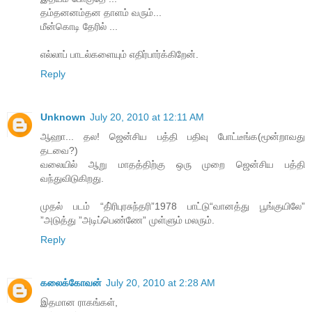
தம்தனனம்தன தாளம் வரும்...
மீன்கொடி தேரில் ...
எல்லாப் பாடல்களையும் எதிர்பார்க்கிறேன்.
Reply
Unknown
July 20, 2010 at 12:11 AM
ஆஹா... தல! ஜென்சிய பத்தி பதிவு போட்டீங்க(மூன்றாவது
தடவை?)
வலையில் ஆறு மாதத்திற்கு ஒரு முறை ஜென்சிய பத்தி
வந்துவிடுகிறது.
முதல் படம் “தி்ரிபுரசுந்தரி”1978 பாட்டு“வானத்து பூங்குயிலே”
”அடுத்து ”அடிப்பெண்ணே” முள்ளும் மலரும்.
Reply
கலைக்கோவன்
July 20, 2010 at 2:28 AM
இதமான ராகங்கள்,