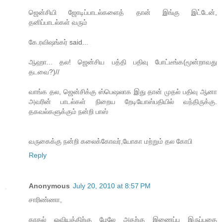
ஜென்சியி ஜோடிப்பாடல்களைத் தான் இங்கு இட்டேன்,
தனிப்பாடல்கள் வரும்
கே.ரவிஷங்கர் said...
ஆஹா... தல! ஜென்சிய பத்தி பதிவு போட்டீங்க(மூன்றாவது
தடவை?)//
வாங்க தல, ஜென்சிக்கு ஸ்பெஷலாக இது தான் முதல் பதிவு ஆனா
அவரின் பாடல்கள் நிறைய றேடியோஸ்பதியில் வந்திருக்கு.
தகவல்களுக்கும் நன்றி பாஸ்
வருகைக்கு நன்றி கலைக்கோவர்,யோகா மற்றும் தல கோபி
Reply
Anonymous
July 20, 2010 at 8:57 PM
சாரிண்ணா,
காதல் ஓவியத்திற்கு மேலே அதற்கு இணைப்பு இருப்பதை