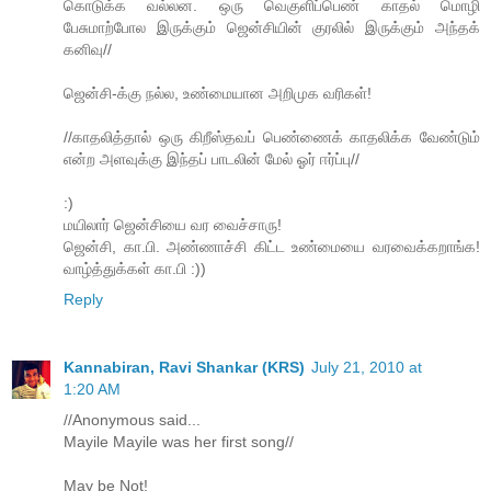
கொடுக்க வல்லன. ஒரு வெகுளிப்பெண் காதல் மொழி
பேசுமாற்போல இருக்கும் ஜென்சியின் குரலில் இருக்கும் அந்தக்
கனிவு//
ஜென்சி-க்கு நல்ல, உண்மையான அறிமுக வரிகள்!
//காதலித்தால் ஒரு கிறீஸ்தவப் பெண்ணைக் காதலிக்க வேண்டும்
என்ற அளவுக்கு இந்தப் பாடலின் மேல் ஓர் ஈர்ப்பு//
:)
மயிலார் ஜென்சியை வர வைச்சாரு!
ஜென்சி, கா.பி. அண்ணாச்சி கிட்ட உண்மையை வரவைக்கறாங்க!
வாழ்த்துக்கள் கா.பி :))
Reply
Kannabiran, Ravi Shankar (KRS)
July 21, 2010 at
1:20 AM
//Anonymous said...
Mayile Mayile was her first song//
May be Not!