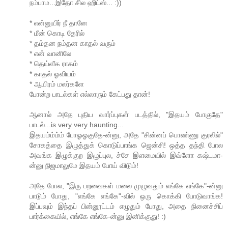
நம்பாம...இதோ சில ஹிட்ஸ்... :))
* என்னுயிர் நீ தானே
* மீன் கொடி தேரில்
* தம்தன நம்தன காதல் வரும்
* என் வானிலே
* தெய்வீக ராகம்
* காதல் ஓவியம்
* ஆயிரம் மலர்களே
போன்ற பாடல்கள் எல்லாரும் கேட்பது தான்!
ஆனால் அதே புதிய வார்ப்புகள் படத்தில், "இதயம் போகுதே"
பாடல்...is very very haunting...
இதயம்ம்ம்ம் போஓஓகுதே-ன்னு, அதே "சின்னப் பொண்ணு குரலில்"
சோகத்தை இழுத்துக் கொடுப்பாங்க ஜென்சி! ஒத்த தந்தி போல
அவங்க இழுக்குற இழுப்புல, ச்சே இளமையில் இவ்ளோ கஷ்டமா-
ன்னு நிஜமாலுமே இதயம் போய் விடும்!
அதே போல, "இரு பறவைகள் மலை முழுவதும் எங்கே எங்கே"-ன்னு
பாடும் போது, "எங்கே எங்கே"-வில் ஒரு கொக்கி போடுவாங்க!
இப்பவும் இந்தப் பின்னூட்டம் எழுதும் போது, அதை நினைச்சிப்
பார்க்கையில், எங்கே எங்கே-ன்னு இனிக்குது! :)