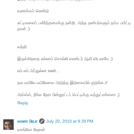
வணக்கம் ரெண்டு
சுட்டிகளைப் பகிர்ந்தமைக்கு நன்றி, அந்த நண்பர்களும் நம்ம பார்ட்டி
தான் ;)
வந்தி
இருக்கிறதை எல்லாம் சொல்லி சரண்டர் ஆகி விடலாமே ;)
எம்.எம்.அப்துல்லா said...
தல மயிலே மயிலேவை அடுத்த இடுகையில் குடுங்க.//
அவ்வ்வ், நீங்க நேரா பின்னூட்டப் பெட்டிக்கு வந்துட்டீங்களா ;)
Reply
கானா பிரபா
July 20, 2010 at 8:39 PM
வாங்கோ ரிஷான்