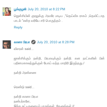
பூங்குழலி
July 20, 2010 at 8:22 PM
ஜென்சியின் குரலுக்கு அவரே பாடிய ,"தெய்வீக ராகம் ,தெவிட்டாத
பாடல் "என்ற வரியே சரி பொருத்தம் .
Reply
கானா பிரபா
July 20, 2010 at 8:28 PM
விசரன் said...
ஜான்சிக்கும் நன்றி, பிரபாவுக்கும் நன்றி. கன நாட்களின் பின்
பதினமகாலத்துக்குள் யோய் வந்த மாதிரி இருந்தது./
நன்றி அண்ணை
ரெண்டு said...
நன்றி கானா பிரபா
நண்பர்களே,
இந்த சுட்டிகளையும் பாருங்கள் ,கேளுங்கள்.//