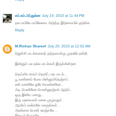
எம்.எம்.அப்துல்லா
July 19, 2010 at 11:44 PM
தல மயிலே மயிலேவை அடுத்த இடுகையில் குடுங்க.
Reply
M.Rishan Shareef
July 20, 2010 at 12:02 AM
ஜென்சி பாடல்களைத் தந்தமைக்கு முதலில் நன்றி.
இன்னும் பல நல்ல பாடல்கள் இருக்கின்றன.
தெய்வீக ராகம் தெவிட்டாத பாடல்...
பூ வண்ணம் போல மின்னும்/நெஞ்சம்..
என் வானிலே ஒரே வெண்ணிலா...
அடி பெண்ணே பொன்னூஞ்சல் ஆடும்...
ஒரு இனிய மனது..
இரு பறவைகள் மலை முழுவதும் ..
ஆயிரம் மலர்களே மலருங்கள்...
அலங்கார பொன் ஊஞ்சலே ...
இதயம் போகுதே ...