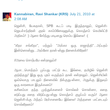
Kannabiran, Ravi Shankar (KRS)
July 21, 2010 at
2:08 AM
ஜென்சி, யேசுதாஸ், SPB கூடப் பாடி இருந்தாலும், ஜென்சி-
ஜெயச்சந்திரன் குரல் காம்பினேஷனுக்கு கொஞ்சம் கெமிஸ்ட்ரி
அதிகம்! :) ஆனா சேர்ந்து பாடினது ரொம்ப இல்லை! :(
"கீதா சங்கீதா", மற்றும் "அக்கா ஒரு ராஜாத்தி"...அப்பறம்
இன்னொன்னு...அவ்ளோ தான்-ன்னு நினைக்கிறேன்!
//அவை சொற்பமே என்றாலும்//
ஆமா...மொத்தம் முப்பது பாட்டு கூட இல்லை, தமிழில் ஜென்சி
குடுத்தது! இது ஒரு புறம் வருத்தம் தான் என்றாலும்...ஜென்சியின்
ஒவ்வொரு பாடலும் நினைவில் நிக்குது-ன்னா, அதுக்கு இதுவும்
ஒரு காரணமா இருக்கலாம்!
சுசீலாம்மா தந்த முத்துக்களைச் சொல்லச் சொன்னா, எதை
எடுப்பது எதை விடுப்பது-ன்னு கொஞ்சம் குழப்பம் வரும்! ஆனா
ஜென்சி-க்கு அந்தப் பிரச்சனையே இல்லை! அத்தனை பாட்டையும்
சொல்லீறலாம்!