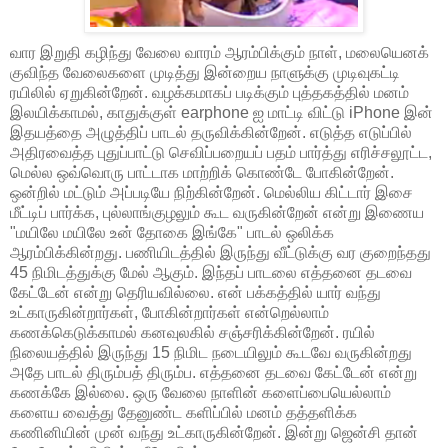
வார இறுதி கழிந்து வேலை வாரம் ஆரம்பிக்கும் நாள், மலையெனக்
குவிந்த வேலைகளை முடித்து இன்றைய நாளுக்கு முடிவுகட்டி
ரயிலில் ஏறுகின்றேன். வழக்கமாகப் படிக்கும் புத்தகத்தில் மனம்
இலயிக்காமல், காதுக்குள் earphone ஐ மாட்டி விட்டு iPhone இன்
இதயத்தை அழுத்திப் பாடல் தருவிக்கின்றேன். எடுத்த எடுப்பில்
அதிரவைத்த புதுப்பாட்டு செவிப்பறையப் பதம் பார்த்து எரிச்சலூட்ட,
மெல்ல ஒவ்வொரு பாட்டாக மாற்றிக் கொண்டே போகின்றேன்.
ஒன்றில் மட்டும் அப்படியே நிற்கின்றேன். மெல்லிய கிட்டார் இசை
மீட்டிப் பார்க்க, புல்லாங்குழலும் கூட வருகின்றேன் என்று இணைய
"மயிலே மயிலே உன் தோகை இங்கே" பாடல் ஒலிக்க
ஆரம்பிக்கின்றது. பணியிடத்தில் இருந்து வீட்டுக்கு வர குறைந்தது
45 நிமிடத்துக்கு மேல் ஆகும். இந்தப் பாடலை எத்தனை தடவை
கேட்டேன் என்று தெரியவில்லை. என் பக்கத்தில் யார் வந்து
உட்காருகின்றார்கள், போகின்றார்கள் என்றெல்லாம்
கணக்கெடுக்காமல் கனவுலகில் சஞ்சரிக்கின்றேன். ரயில்
நிலையத்தில் இருந்து 15 நிமிட நடையிலும் கூடவே வருகின்றது
அதே பாடல் திரும்பத் திரும்ப. எத்தனை தடவை கேட்டேன் என்று
கணக்கே இல்லை. ஒரு வேலை நாளின் களைப்பையெல்லாம்
களைய வைத்து தேனுண்ட களிப்பில் மனம் தத்தளிக்க
கணினியின் முன் வந்து உட்காருகின்றேன். இன்று ஜென்சி தான்