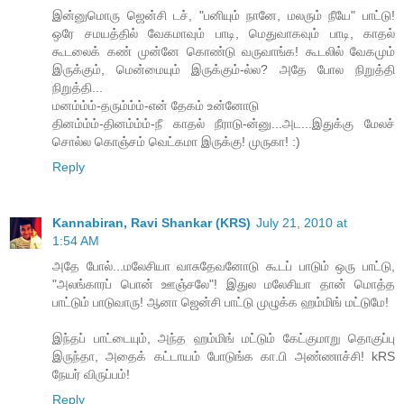
இன்னுமொரு ஜென்சி டச், "பனியும் நானே, மலரும் நீயே" பாட்டு!
ஒரே சமயத்தில் வேகமாவும் பாடி, மெதுவாகவும் பாடி, காதல்
கூடலைக் கண் முன்னே கொண்டு வருவாங்க! கூடலில் வேகமும்
இருக்கும், மென்மையும் இருக்கும்-ல்ல? அதே போல நிறுத்தி
நிறுத்தி...
மனம்ம்ம்-தரும்ம்ம்-என் தேகம் உன்னோடு
தினம்ம்ம்-தினம்ம்ம்-நீ காதல் நீராடு-ன்னு...அட...இதுக்கு மேலச்
சொல்ல கொஞ்சம் வெட்கமா இருக்கு! முருகா! :)
Reply
Kannabiran, Ravi Shankar (KRS)
July 21, 2010 at
1:54 AM
அதே போல்...மலேசியா வாசுதேவனோடு கூடப் பாடும் ஒரு பாட்டு,
"அலங்காரப் பொன் ஊஞ்சலே"! இதுல மலேசியா தான் மொத்த
பாட்டும் பாடுவாரு! ஆனா ஜென்சி பாட்டு முழுக்க ஹம்மிங் மட்டுமே!
இந்தப் பாட்டையும், அந்த ஹம்மிங் மட்டும் கேட்குமாறு தொகுப்பு
இருந்தா, அதைக் கட்டாயம் போடுங்க கா.பி அண்ணாச்சி! kRS
நேயர் விருப்பம்!
Reply