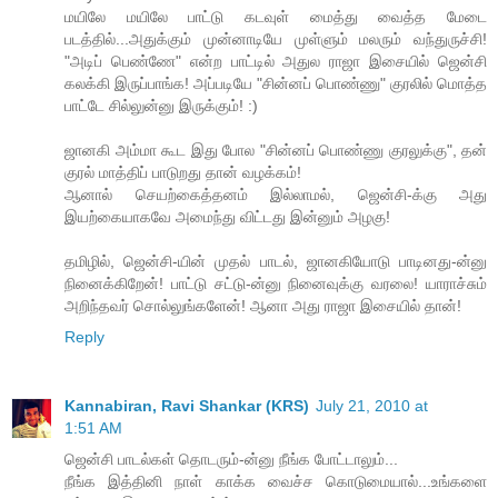
மயிலே மயிலே பாட்டு கடவுள் மைத்து வைத்த மேடை
படத்தில்...அதுக்கும் முன்னாடியே முள்ளும் மலரும் வந்துருச்சி!
"அடிப் பெண்ணே" என்ற பாட்டில் அதுல ராஜா இசையில் ஜென்சி
கலக்கி இருப்பாங்க! அப்படியே "சின்னப் பொண்ணு" குரலில் மொத்த
பாட்டே சில்லுன்னு இருக்கும்! :)
ஜானகி அம்மா கூட இது போல "சின்னப் பொண்ணு குரலுக்கு", தன்
குரல் மாத்திப் பாடுறது தான் வழக்கம்!
ஆனால் செயற்கைத்தனம் இல்லாமல், ஜென்சி-க்கு அது
இயற்கையாகவே அமைந்து விட்டது இன்னும் அழகு!
தமிழில், ஜென்சி-யின் முதல் பாடல், ஜானகியோடு பாடினது-ன்னு
நினைக்கிறேன்! பாட்டு சட்டு-ன்னு நினைவுக்கு வரலை! யாராச்சும்
அறிந்தவர் சொல்லுங்களேன்! ஆனா அது ராஜா இசையில் தான்!
Reply
Kannabiran, Ravi Shankar (KRS)
July 21, 2010 at
1:51 AM
ஜென்சி பாடல்கள் தொடரும்-ன்னு நீங்க போட்டாலும்...
நீங்க இத்தினி நாள் காக்க வைச்ச கொடுமையால்...உங்களை