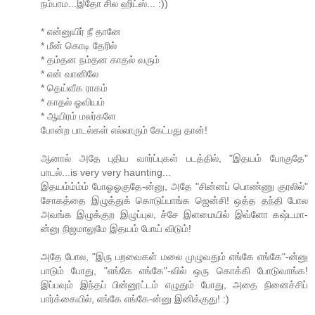
நம்பாம...இதோ சில ஹிட்ஸ்... :))
* என்னுயிர் நீ தானே
* மீன் கொடி தேரில்
* தம்தன நம்தன காதல் வரும்
* என் வானிலே
* தெய்வீக ராகம்
* காதல் ஓவியம்
* ஆயிரம் மலர்களே
போன்ற பாடல்கள் எல்லாரும் கேட்பது தான்!
ஆனால் அதே புதிய வார்ப்புகள் படத்தில், "இதயம் போகுதே"
பாடல்...is very very haunting...
இதயம்ம்ம்ம் போஓஓகுதே-ன்னு, அதே "சின்னப் பொண்ணு குரலில்"
சோகத்தை இழுத்துக் கொடுப்பாங்க ஜென்சி! ஒத்த தந்தி போல
அவங்க இழுக்குற இழுப்புல, ச்சே இளமையில் இவ்ளோ கஷ்டமா-
ன்னு நிஜமாலுமே இதயம் போய் விடும்!
அதே போல, "இரு பறவைகள் மலை முழுவதும் எங்கே எங்கே"-ன்னு
பாடும் போது, "எங்கே எங்கே"-வில் ஒரு கொக்கி போடுவாங்க!
இப்பவும் இந்தப் பின்னூட்டம் எழுதும் போது, அதை நினைச்சிப்
பார்க்கையில், எங்கே எங்கே-ன்னு இனிக்குது! :)