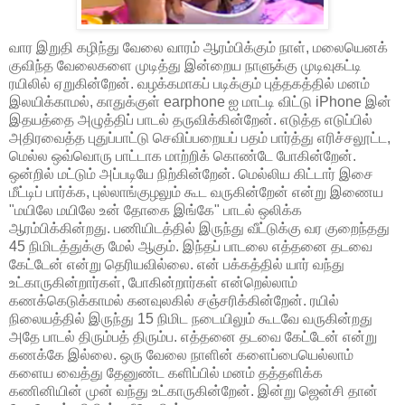
வார இறுதி கழிந்து வேலை வாரம் ஆரம்பிக்கும் நாள், மலையெனக்
குவிந்த வேலைகளை முடித்து இன்றைய நாளுக்கு முடிவுகட்டி
ரயிலில் ஏறுகின்றேன். வழக்கமாகப் படிக்கும் புத்தகத்தில் மனம்
இலயிக்காமல், காதுக்குள் earphone ஐ மாட்டி விட்டு iPhone இன்
இதயத்தை அழுத்திப் பாடல் தருவிக்கின்றேன். எடுத்த எடுப்பில்
அதிரவைத்த புதுப்பாட்டு செவிப்பறையப் பதம் பார்த்து எரிச்சலூட்ட,
மெல்ல ஒவ்வொரு பாட்டாக மாற்றிக் கொண்டே போகின்றேன்.
ஒன்றில் மட்டும் அப்படியே நிற்கின்றேன். மெல்லிய கிட்டார் இசை
மீட்டிப் பார்க்க, புல்லாங்குழலும் கூட வருகின்றேன் என்று இணைய
"மயிலே மயிலே உன் தோகை இங்கே" பாடல் ஒலிக்க
ஆரம்பிக்கின்றது. பணியிடத்தில் இருந்து வீட்டுக்கு வர குறைந்தது
45 நிமிடத்துக்கு மேல் ஆகும். இந்தப் பாடலை எத்தனை தடவை
கேட்டேன் என்று தெரியவில்லை. என் பக்கத்தில் யார் வந்து
உட்காருகின்றார்கள், போகின்றார்கள் என்றெல்லாம்
கணக்கெடுக்காமல் கனவுலகில் சஞ்சரிக்கின்றேன். ரயில்
நிலையத்தில் இருந்து 15 நிமிட நடையிலும் கூடவே வருகின்றது
அதே பாடல் திரும்பத் திரும்ப. எத்தனை தடவை கேட்டேன் என்று
கணக்கே இல்லை. ஒரு வேலை நாளின் களைப்பையெல்லாம்
களைய வைத்து தேனுண்ட களிப்பில் மனம் தத்தளிக்க
கணினியின் முன் வந்து உட்காருகின்றேன். இன்று ஜென்சி தான்