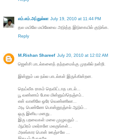
எம்.எம்.அப்துல்லா
July 19, 2010 at 11:44 PM
தல மயிலே மயிலேவை அடுத்த இடுகையில் குடுங்க.
Reply
M.Rishan Shareef
July 20, 2010 at 12:02 AM
ஜென்சி பாடல்களைத் தந்தமைக்கு முதலில் நன்றி.
இன்னும் பல நல்ல பாடல்கள் இருக்கின்றன.
தெய்வீக ராகம் தெவிட்டாத பாடல்...
பூ வண்ணம் போல மின்னும்/நெஞ்சம்..
என் வானிலே ஒரே வெண்ணிலா...
அடி பெண்ணே பொன்னூஞ்சல் ஆடும்...
ஒரு இனிய மனது..
இரு பறவைகள் மலை முழுவதும் ..
ஆயிரம் மலர்களே மலருங்கள்...
அலங்கார பொன் ஊஞ்சலே ...
இதயம் போகுதே ...