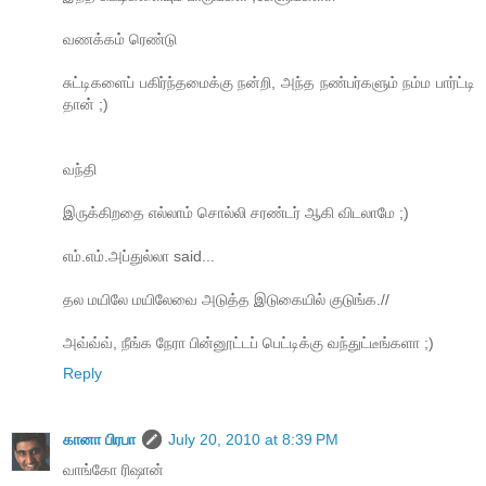
வணக்கம் ரெண்டு
சுட்டிகளைப் பகிர்ந்தமைக்கு நன்றி, அந்த நண்பர்களும் நம்ம பார்ட்டி
தான் ;)
வந்தி
இருக்கிறதை எல்லாம் சொல்லி சரண்டர் ஆகி விடலாமே ;)
எம்.எம்.அப்துல்லா said...
தல மயிலே மயிலேவை அடுத்த இடுகையில் குடுங்க.//
அவ்வ்வ், நீங்க நேரா பின்னூட்டப் பெட்டிக்கு வந்துட்டீங்களா ;)
Reply
கானா பிரபா
July 20, 2010 at 8:39 PM
வாங்கோ ரிஷான்