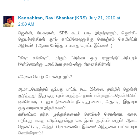
Kannabiran, Ravi Shankar (KRS)
July 21, 2010 at
2:08 AM
ஜென்சி, யேசுதாஸ், SPB கூடப் பாடி இருந்தாலும், ஜென்சி-
ஜெயச்சந்திரன் குரல் காம்பினேஷனுக்கு கொஞ்சம் கெமிஸ்ட்ரி
அதிகம்! :) ஆனா சேர்ந்து பாடினது ரொம்ப இல்லை! :(
"கீதா சங்கீதா", மற்றும் "அக்கா ஒரு ராஜாத்தி"...அப்பறம்
இன்னொன்னு...அவ்ளோ தான்-ன்னு நினைக்கிறேன்!
//அவை சொற்பமே என்றாலும்//
ஆமா...மொத்தம் முப்பது பாட்டு கூட இல்லை, தமிழில் ஜென்சி
குடுத்தது! இது ஒரு புறம் வருத்தம் தான் என்றாலும்...ஜென்சியின்
ஒவ்வொரு பாடலும் நினைவில் நிக்குது-ன்னா, அதுக்கு இதுவும்
ஒரு காரணமா இருக்கலாம்!
சுசீலாம்மா தந்த முத்துக்களைச் சொல்லச் சொன்னா, எதை
எடுப்பது எதை விடுப்பது-ன்னு கொஞ்சம் குழப்பம் வரும்! ஆனா
ஜென்சி-க்கு அந்தப் பிரச்சனையே இல்லை! அத்தனை பாட்டையும்
சொல்லீறலாம்!