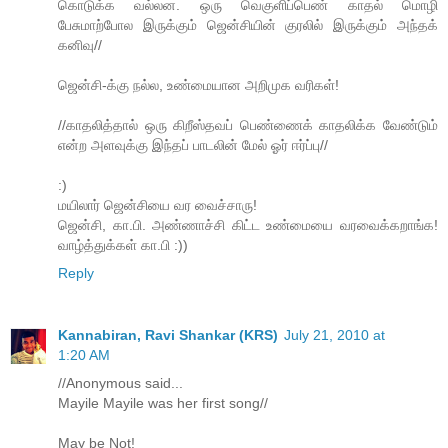
கொடுக்க வல்லன. ஒரு வெகுளிப்பெண் காதல் மொழி
பேசுமாற்போல இருக்கும் ஜென்சியின் குரலில் இருக்கும் அந்தக்
கனிவு//
ஜென்சி-க்கு நல்ல, உண்மையான அறிமுக வரிகள்!
//காதலித்தால் ஒரு கிறீஸ்தவப் பெண்ணைக் காதலிக்க வேண்டும்
என்ற அளவுக்கு இந்தப் பாடலின் மேல் ஓர் ஈர்ப்பு//
:)
மயிலார் ஜென்சியை வர வைச்சாரு!
ஜென்சி, கா.பி. அண்ணாச்சி கிட்ட உண்மையை வரவைக்கறாங்க!
வாழ்த்துக்கள் கா.பி :))
Reply
Kannabiran, Ravi Shankar (KRS)
July 21, 2010 at
1:20 AM
//Anonymous said...
Mayile Mayile was her first song//
May be Not!