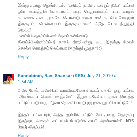
இன்னுமொரு ஜென்சி டச், "பனியும் நானே, மலரும் நீயே" பாட்டு!
ஒரே சமயத்தில் வேகமாவும் பாடி, மெதுவாகவும் பாடி, காதல்
கூடலைக் கண் முன்னே கொண்டு வருவாங்க! கூடலில் வேகமும்
இருக்கும், மென்மையும் இருக்கும்-ல்ல? அதே போல நிறுத்தி
நிறுத்தி...
மனம்ம்ம்-தரும்ம்ம்-என் தேகம் உன்னோடு
தினம்ம்ம்-தினம்ம்ம்-நீ காதல் நீராடு-ன்னு...அட...இதுக்கு மேலச்
சொல்ல கொஞ்சம் வெட்கமா இருக்கு! முருகா! :)
Reply
Kannabiran, Ravi Shankar (KRS)
July 21, 2010 at
1:54 AM
அதே போல்...மலேசியா வாசுதேவனோடு கூடப் பாடும் ஒரு பாட்டு,
"அலங்காரப் பொன் ஊஞ்சலே"! இதுல மலேசியா தான் மொத்த
பாட்டும் பாடுவாரு! ஆனா ஜென்சி பாட்டு முழுக்க ஹம்மிங் மட்டுமே!
இந்தப் பாட்டையும், அந்த ஹம்மிங் மட்டும் கேட்குமாறு தொகுப்பு
இருந்தா, அதைக் கட்டாயம் போடுங்க கா.பி அண்ணாச்சி! kRS
நேயர் விருப்பம்!
Reply