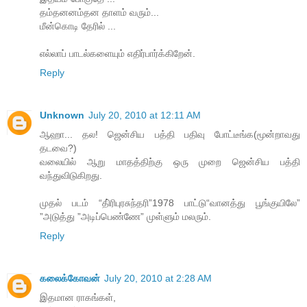
தம்தனனம்தன தாளம் வரும்...
மீன்கொடி தேரில் ...
எல்லாப் பாடல்களையும் எதிர்பார்க்கிறேன்.
Reply
Unknown
July 20, 2010 at 12:11 AM
ஆஹா... தல! ஜென்சிய பத்தி பதிவு போட்டீங்க(மூன்றாவது
தடவை?)
வலையில் ஆறு மாதத்திற்கு ஒரு முறை ஜென்சிய பத்தி
வந்துவிடுகிறது.
முதல் படம் “தி்ரிபுரசுந்தரி”1978 பாட்டு“வானத்து பூங்குயிலே”
”அடுத்து ”அடிப்பெண்ணே” முள்ளும் மலரும்.
Reply
கலைக்கோவன்
July 20, 2010 at 2:28 AM
இதமான ராகங்கள்,