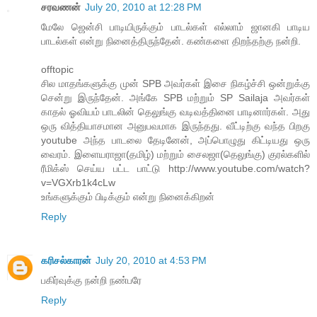
சரவணன்
July 20, 2010 at 12:28 PM
மேலே ஜென்சி பாடியிருக்கும் பாடல்கள் எல்லாம் ஜானகி பாடிய
பாடல்கள் என்று நினைத்திருந்தேன். கண்களை திறந்தற்கு நன்றி.
offtopic
சில மாதங்களுக்கு முன் SPB அவர்கள் இசை நிகழ்ச்சி ஒன்றுக்கு
சென்று இருந்தேன். அங்கே SPB மற்றும் SP Sailaja அவர்கள்
காதல் ஓவியம் பாடலின் தெலுங்கு வடிவத்தினை பாடினார்கள். அது
ஒரு வித்தியாசமான அனுபவமாக இருந்தது. வீட்டிற்கு வந்த பிறகு
youtube அந்த பாடலை தேடினேன், அப்பொழுது கிட்டியது ஒரு
வைரம். இளையராஜா(தமிழ்) மற்றும் சைலஜா(தெலுங்கு) குரல்களில்
ரீமிக்ஸ் செய்ய பட்ட பாட்டு http://www.youtube.com/watch?
v=VGXrb1k4cLw
உங்களுக்கும் பிடிக்கும் என்று நினைக்கிறன்
Reply
க‌ரிச‌ல்கார‌ன்
July 20, 2010 at 4:53 PM
ப‌கிர்வுக்கு ந‌ன்றி ந‌ண்பரே
Reply