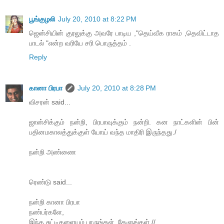
பூங்குழலி
July 20, 2010 at 8:22 PM
ஜென்சியின் குரலுக்கு அவரே பாடிய ,"தெய்வீக ராகம் ,தெவிட்டாத
பாடல் "என்ற வரியே சரி பொருத்தம் .
Reply
கானா பிரபா
July 20, 2010 at 8:28 PM
விசரன் said...
ஜான்சிக்கும் நன்றி, பிரபாவுக்கும் நன்றி. கன நாட்களின் பின்
பதினமகாலத்துக்குள் யோய் வந்த மாதிரி இருந்தது./
நன்றி அண்ணை
ரெண்டு said...
நன்றி கானா பிரபா
நண்பர்களே,
இந்த சுட்டிகளையும் பாருங்கள் ,கேளுங்கள்.//