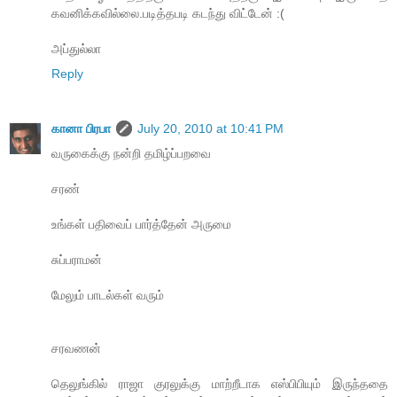
கவனிக்கவில்லை.படித்தபடி கடந்து விட்டேன் :(
அப்துல்லா
Reply
கானா பிரபா
July 20, 2010 at 10:41 PM
வருகைக்கு நன்றி தமிழ்ப்பறவை
சரண்
உங்கள் பதிவைப் பார்த்தேன் அருமை
சுப்பராமன்
மேலும் பாடல்கள் வரும்
சரவணன்
தெலுங்கில் ராஜா குரலுக்கு மாற்றீடாக எஸ்பிபியும் இருந்ததை