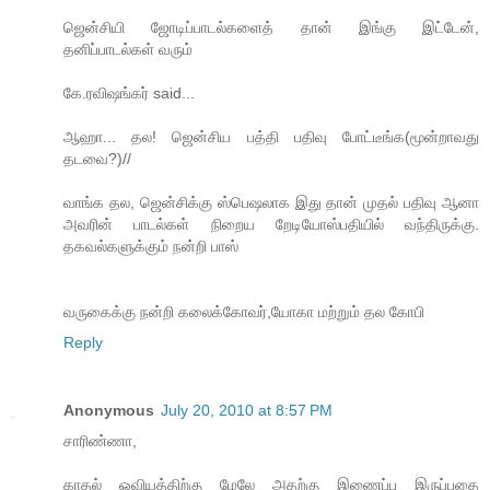
ஜென்சியி ஜோடிப்பாடல்களைத் தான் இங்கு இட்டேன்,
தனிப்பாடல்கள் வரும்
கே.ரவிஷங்கர் said...
ஆஹா... தல! ஜென்சிய பத்தி பதிவு போட்டீங்க(மூன்றாவது
தடவை?)//
வாங்க தல, ஜென்சிக்கு ஸ்பெஷலாக இது தான் முதல் பதிவு ஆனா
அவரின் பாடல்கள் நிறைய றேடியோஸ்பதியில் வந்திருக்கு.
தகவல்களுக்கும் நன்றி பாஸ்
வருகைக்கு நன்றி கலைக்கோவர்,யோகா மற்றும் தல கோபி
Reply
Anonymous
July 20, 2010 at 8:57 PM
சாரிண்ணா,
காதல் ஓவியத்திற்கு மேலே அதற்கு இணைப்பு இருப்பதை