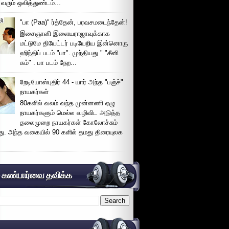
 வரும் ஒலித்துண்டம்...
"பா (Paa)" ர்த்தேன், பரவசமடைந்தேன்!
இசைஞானி இளையராஜாவுக்காக
மட்டுமே தியேட்டர் படியேறிய இன்னொரு
ஹிந்திப் படம் "பா". முந்தியது " "சீனி
கம்" . பா படம் நேற...
றேடியோஸ்புதிர் 44 - யார் அந்த "பஞ்ச்"
நாயகர்கள்
80களில் வலம் வந்த முன்னணி ஏழு
நாயகர்களும் மெல்ல வழிவிட அடுத்த
தலைமுறை நாயகர்கள் கோலோச்சும்
இது. அந்த வகையில் 90 களில் தமது திரையுலக
் கண்பார்வை தவிக்க