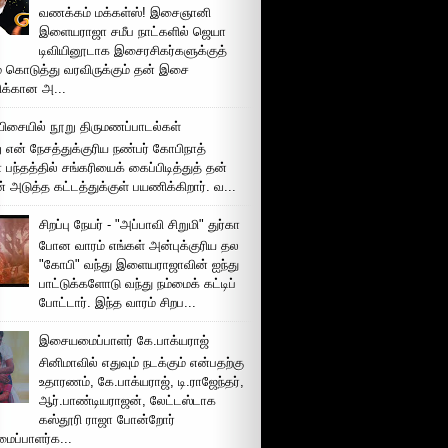
வணக்கம் மக்கள்ஸ்! இசைஞானி
இளையராஜா சமீப நாட்களில் ஜெயா
டிவியினூடாக இசைரசிகர்களுக்குத்
் கொடுத்து வரவிருக்கும் தன் இசை
சிக்கான அ...
ிசையில் நூறு திருமணப்பாடல்கள்
 என் நேசத்துக்குரிய நண்பர் கோபிநாத்
பந்தத்தில் சங்கரியைக் கைப்பிடித்துத் தன்
் அடுத்த கட்டத்துக்குள் பயணிக்கிறார். வ...
சிறப்பு நேயர் - "அப்பாவி சிறுமி" துர்கா
போன வாரம் எங்கள் அன்புக்குரிய தல
"கோபி" வந்து இளையராஜாவின் ஐந்து
பாட்டுக்களோடு வந்து நம்மைக் கட்டிப்
போட்டார். இந்த வாரம் சிறப...
இசையமைப்பாளர் கே.பாக்யராஜ்
சினிமாவில் எதுவும் நடக்கும் என்பதற்கு
உதாரணம், கே.பாக்யராஜ், டி.ராஜேந்தர்,
ஆர்.பாண்டியராஜன், லேட்டஸ்டாக
கஸ்தூரி ராஜா போன்றோர்
ப்பாளர்க...