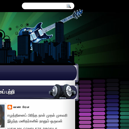
் பற்றி
கானா பிரபா
ஈழத்தினைப் பிரிந்த நாள் முதல் முகவரி
இழந்த மனிதர்களில் நானும் ஒருவன்
VIEW MY COMPLETE PROFILE