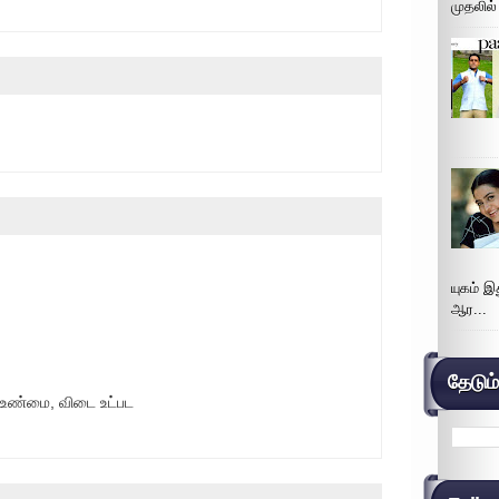
முதலில்
யுகம் 
ஆர...
தேடும
உண்மை, விடை உட்பட