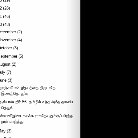
3
(29)
2
(28)
1
(46)
0
(48)
December
(2)
November
(4)
October
(3)
September
(5)
August
(2)
uly
(7)
June
(3)
ீதாஞ்சலி => இதயத்தை திருடாதே
இசைத்தொகுப்பு
ேடியோஸ்புதிர் 56: தமிழில் வந்த அதே தலைப்பு
தெலுங்...
ின்னணிஇசை கலக்க ராகதேவனுக்குப் பிறந்த
நாள் வாழ்த்து
May
(3)