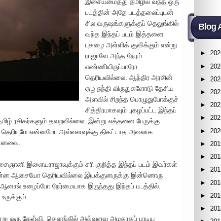
இசையமைத்து தமிழில் வந்த ஒரு
படத்தின் அதே படத்தலைப்புடன்
சில வருஷங்களுக்குப் தெலுங்கில்
Blog 
வந்த இந்தப் படம் இத்தனை
புகழை அள்ளிக் குவிக்கும் என்று
►
202
ராஜாவே அந்த நேரம்
►
202
எண்ணியிருப்பாரோ
தெரியவில்லை. ஆந்திர அரசின்
►
202
ஏழு நந்தி விருதுகளோடு தேசிய
►
202
அளவில் சிறந்த பொழுதுபோக்குச்
►
202
சித்திரமாகவும் புகழப்பட்ட இந்தப்
►
202
தமிழ் ரசிகர்களும் தவறவில்லை. இன்று எத்தனை பேருக்கு
►
202
ன்று தெரியுமே என்னமோ அவ்வளவுக்கு திகட்டாத அவலாக
யமானவை.
►
201
►
201
 இசைஞானி இளையராஜாவுக்கும் சரி குறித்த இந்தப் படம் இவர்கள்
►
201
்படி என்ன ஆசையோ தெரியவில்லை இயக்குனருக்கு இன்னொரு
►
201
். ஆனால் உழைப்போ நேர்மையாக இருந்தது இந்தப் படத்தில்.
►
201
ருக்கும்.
►
201
்று ஒரு கேள்வி, தெலுங்கில் அவ்வளவு அழகாகப் பாடிய