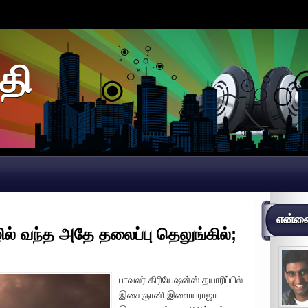
தி
என்னைப
ழில் வந்த அதே தலைப்பு தெலுங்கில்;
பாவலர் கிரியேஷன்ஸ் தயாரிப்பில்
இசைஞானி இளையராஜா