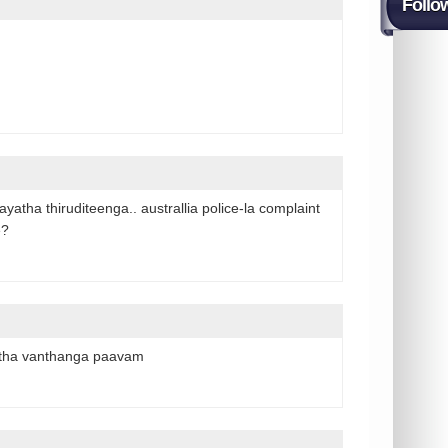
Follo
atha thiruditeenga.. australlia police-la complaint
e?
lutha vanthanga paavam