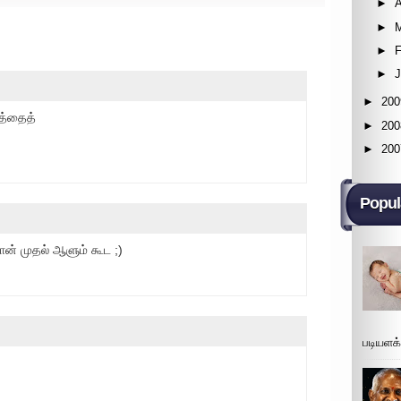
►
A
►
►
F
►
►
200
த்தைத்
►
200
►
200
Popul
தான் முதல் ஆளும் கூட ;)
படியளக