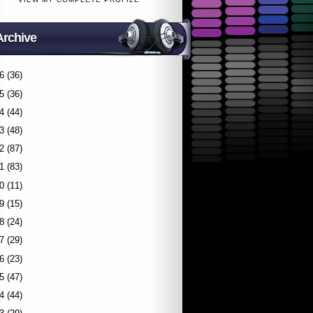
Archive
6
(36)
5
(36)
4
(44)
3
(48)
2
(87)
1
(83)
0
(11)
9
(15)
8
(24)
7
(29)
6
(23)
5
(47)
4
(44)