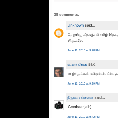
39 comments:
Unknown
said...
தெலுங்கு-கீதாஞ்சலி தமிழ்-இதய
திருடாதே.
June 11, 2010 at 9:28 PM
கானா பிரபா
said...
வாழ்த்துக்கள் ரவிஷங்கர், நீங்க 
June 11, 2010 at 9:39 PM
நிஜமா நல்லவன்
said...
Geethaanjali:)
June 11, 2010 at 9:42 PM