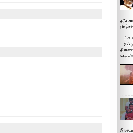
தரிசனம
நிகழ்ச்
திரைய
இன்று
திருமண 
வாழ்வின
இசையமை