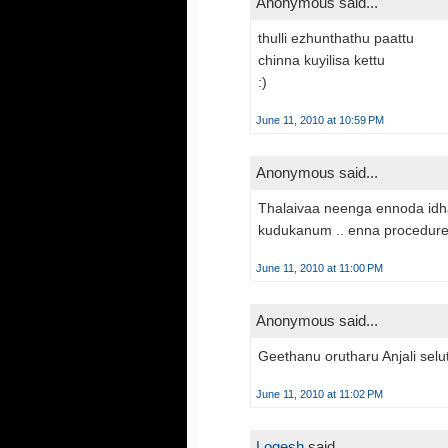
Anonymous said...
thulli ezhunthathu paattu
chinna kuyilisa kettu
:)
June 11, 2010 at 10:59 PM
Anonymous said...
Thalaivaa neenga ennoda idhay
kudukanum .. enna procedur
June 11, 2010 at 11:00 PM
Anonymous said...
Geethanu orutharu Anjali se
June 11, 2010 at 11:02 PM
Logesh
said...