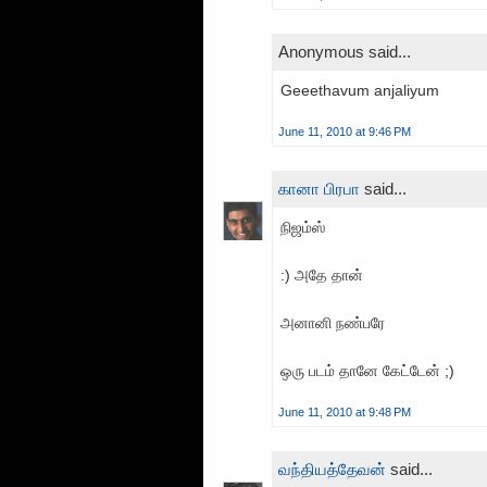
Anonymous said...
Geeethavum anjaliyum
June 11, 2010 at 9:46 PM
கானா பிரபா
said...
நிஜம்ஸ்
:) அதே தான்
அனானி நண்பரே
ஒரு படம் தானே கேட்டேன் ;)
June 11, 2010 at 9:48 PM
வந்தியத்தேவன்
said...