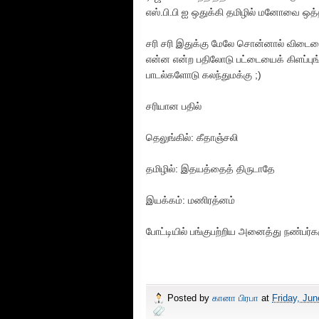
எஸ்.பி.பி ஐ ஒதுக்கி தமிழில் மனோவை 
சரி சரி இதுக்கு மேலே சொன்னால் விடைய
என்ன என்ற பதிலோடு பட்டையைக் கிளப்பு
பாடல்களோடு கலந்துமக்கு ;)
சரியான பதில்
தெலுங்கில்: கீதாஞ்சலி
தமிழில்: இதயத்தைத் திருடாதே
இயக்கம்: மணிரத்னம்
போட்டியில் பங்குபற்றிய அனைத்து நண்பர்கள
Posted by
கானா பிரபா
at
Friday, Jun