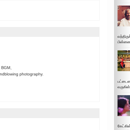
வந்திரு
பின்னணி
+ BGM,
ndblowing photography.
பட்டைய
வருகின்
கேட்கின