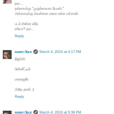
தல....
தங்கைக்கு "முருங்கைகா பேமஸ்."
அக்காவுக்கு வெள்ளை மனசு உள்ள மச்சான்.
படம்:சின்ன வீடு
சரியா? தல...
Reply
கானா பிரபா
March 4, 2010 at 4:17 PM
நிஜம்ஸ்
பின்னீட்டிங்
மகராஜரே
அதே தான் ;)
Reply
கானா பிரபா
March 4, 2010 at 9:36 PM