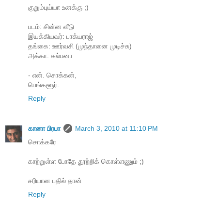
குறும்புய்யா உனக்கு ;)
படம்: சின்ன வீடு
இயக்கியவர்: பாக்யராஜ்
தங்கை: ஊர்வசி (முந்தானை முடிச்சு)
அக்கா: கல்பனா
- என். சொக்கன்,
பெங்களூர்.
Reply
கானா பிரபா
March 3, 2010 at 11:10 PM
சொக்கரே
காற்றுள்ள போதே தூற்றிக் கொள்ளணும் ;)
சரியான பதில் தான்
Reply