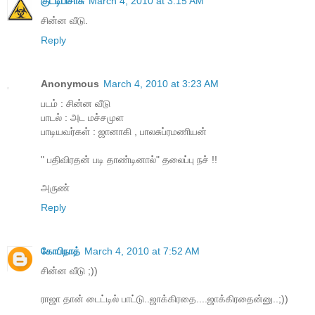
குட்டிபிசாசு
March 4, 2010 at 3:15 AM
சின்ன வீடு.
Reply
Anonymous
March 4, 2010 at 3:23 AM
படம் : சின்ன வீடு
பாடல் : அட மச்சமுள
பாடியவர்கள் : ஜானாகி , பாலசுப்ரமணியன்
" பதிவிரதன் படி தாண்டினால்" தலைப்பு நச் !!
அருண்
Reply
கோபிநாத்
March 4, 2010 at 7:52 AM
சின்ன வீடு ;))
ராஜா தான் டைட்டில் பாட்டு..ஜாக்கிரதை....ஜாக்கிரதைன்னு..;))