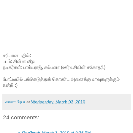
சரியான பதில்:
படம்: சின்ன வீடு
நடிகர்கள்: பாக்யராஜ், கல்பனா (ஊர்வசியின் சகோதரி)
போட்டியில் பங்கெடுத்துக் கொண்ட அனைத்து உறவுகளுக்கும்
நன்றி ;)
கானா பிரபா
at
Wednesday, March 03, 2010
24 comments:
☼ வெயிலான்
March 3, 2010 at 9:36 PM