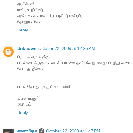
ஆயில்யன்.
மன்ற உறுப்பினர்
அகில உலக கானா பிரபா ரசிகர் மன்றம்,
தோஹா கிளை
Reply
Unknown
October 22, 2009 at 12:26 AM
பிரபா அவர்களுக்கு
பாடல்கள் அருமை,கடைசி பாடலை தவிர வேறு எதையும் இது வரை
கேட்டது இல்லை
பாடல் தொகுப்புக்கு மிக்க நன்றி
சு மகாராஜன்
அமீரகம்
Reply
கானா பிரபா
October 22, 2009 at 1:47 PM