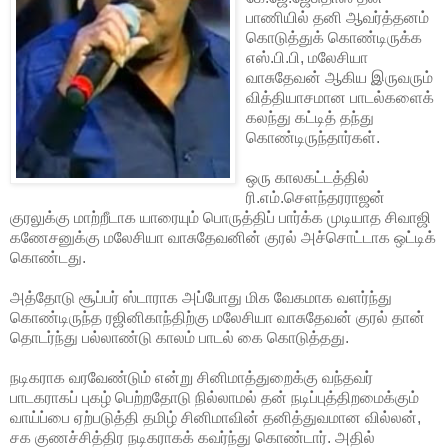
பாணியில் தனி ஆவர்த்தனம்
கொடுத்துக் கொண்டிருக்க
எஸ்.பி.பி, மலேசியா
வாசுதேவன் ஆகிய இருவரும்
வித்தியாசமான பாடல்களைக்
கலந்து கட்டித் தந்து
கொண்டிருந்தார்கள்.
ஒரு காலகட்டத்தில்
ரி.எம்.செளந்தரராஜன்
குரலுக்கு மாற்றீடாக யாரையும் பொருத்திப் பார்க்க முடியாத சிவாஜி
கணேசனுக்கு மலேசியா வாசுதேவனின் குரல் அச்சொட்டாக ஒட்டிக்
கொண்டது.
அத்தோடு சூப்பர் ஸ்டாராக அப்போது மிக வேகமாக வளர்ந்து
கொண்டிருந்த ரஜினிகாந்திற்கு மலேசியா வாசுதேவன் குரல் தான்
தொடர்ந்து பல்லாண்டு காலம் பாடல் கை கொடுத்தது.
நடிகராக வரவேண்டும் என்று சினிமாத்துறைக்கு வந்தவர்
பாடகராகப் புகழ் பெற்றதோடு நில்லாமல் தன் நடிப்புத்திறமைக்கும்
வாய்ப்பை ஏற்படுத்தி தமிழ் சினிமாவின் தனித்துவமான வில்லன்,
சக குணச்சித்திர நடிகராகக் கவர்ந்து கொண்டார். அதில்