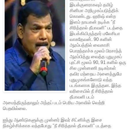
இயக்குனராகவும் தமிழ்
சினிமா அறிமுகப்படுத்திக்
கொண்டது. ஹரிஷ் என்ற
இளம் நாயகன் நடிக்க "நீ
சிரித்தால் தீபாவளி" படத்தை
இயக்கியிருந்தார் மலேசியா
வாசுதேவன். 90 களின்
ஆரம்பத்தில் வைகாசி
பொறந்தாச்சு மூலம் பிரசாந்த்
ஆரம்பித்து வைத்த புதுமுகப்
புரட்சி மூலம் 90, 91 களில் ஒரு
சில முன்னணி நடிகர்கள்
தவிர மற்றைய அனைத்துமே
புதுமுகங்களோடு வந்த
படங்களாக இருந்தன. இந்த
வரிசையில் நீ சிரித்தால்
தீபாவளி படம்
அமைந்திருந்தாலும் அந்தப் படம் பெரிய அளவில் வெற்றி
பெறவில்லை.
ஐந்து ஆண்டுகளுக்கு முன்னர் இவர் சிட்னிக்கு இசை
நிகழ்ச்சிக்காக வந்தபோது "நீ சிரித்தால் தீபாவளி" படத்தை