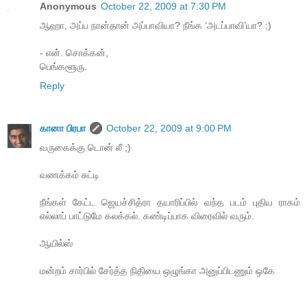
Anonymous
October 22, 2009 at 7:30 PM
ஆஹா, அப்ப நான்தான் அப்பாவியா? நீங்க ‘அடப்பாவி’யா? ;)
- என். சொக்கன்,
பெங்களூரு.
Reply
கானா பிரபா
October 22, 2009 at 9:00 PM
வருகைக்கு டொன் லீ ;)
வணக்கம் சுட்டி
நீங்கள் கேட்ட ஜெயச்சித்ரா தயாரிப்பில் வந்த படம் புதிய ராகம்
எல்லாப் பாட்டுமே கலக்கல். கண்டிப்பாக விரைவில் வரும்.
ஆயில்ஸ்
மன்றம் சார்பில் சேர்த்த நிதியை ஒழுங்கா அனுப்பிடணும் ஒகே