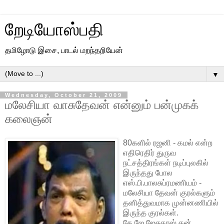
றேடியோஸ்பதி
தமிழோடு இசை, பாடல் மறந்தறியேன்
▼
Wednesday, October 21, 2009
மலேசியா வாசுதேவன் என்னும் பன்முகக்
கலைஞன்
80களில் ரஜனி - கமல் என்ற
எதிரெதிர் துருவ
நட்சத்திரங்கள் நடிப்புலகில்
இருந்தது போல
எஸ்.பி.பாலசுப்ரமணியம் -
மலேசியா தேவன் குரல்களும்
தனித்துவமாக முன்னணியில்
இருந்த குரல்கள்.
கே.ஜே.ஜேசுதாஸ் தன்