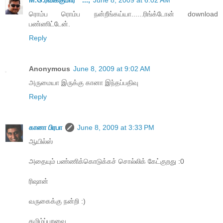
M.G.ரவிக்குமார்™...,
June 8, 2009 at 6:02 AM
ரொம்ப ரொம்ப நன்றீங்கய்யா......ரிங்க்டோன் download
பண்ணிட்டேன்.
Reply
Anonymous
June 8, 2009 at 9:02 AM
அருமையா இருக்கு கானா இந்தப்பதிவு
Reply
கானா பிரபா
June 8, 2009 at 3:33 PM
ஆயில்ஸ்
அதையும் பண்ணிக்கொடுக்கச் சொல்லிக் கேட்குறது :0
ரிஷான்
வருகைக்கு நன்றி :)
தமிழ்ப்பறவை