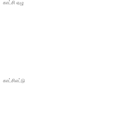
காட்சி ஏழு
காட்சிஎட்டு