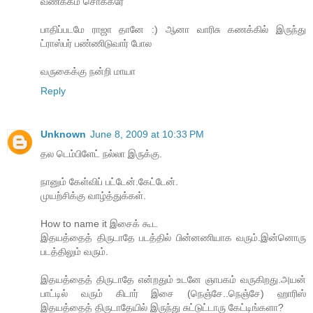
வணக்கம் சொக்கரே
பாதிப்படமே ராஜா தானே :) ஆனா வாரிசு கணக்கில் இருந்து
ட்ராஸ்பர் பண்ணிடுவார் போல
வருகைக்கு நன்றி மாயா
Reply
Unknown
June 8, 2009 at 10:33 PM
தல டெம்பிளேட் நல்லா இருக்கு.
நானும் கேள்விப் பட்டேன்.கேட்டேன்.
முயற்சிக்கு வாழ்த்துக்கள்.
How to name it இசைக் கூட
இதயத்தைத் திருடாதே படத்தில் பின்னணியாக வரும்.இன்னொரு
படத்திலும் வரும்.
இதயத்தைத் திருடாதே என்றதும் உடனே ஞாபகம் வருகிறது.அயன்
பாட்டில் வரும் கிடார் இசை (நெஞ்சே..நெஞ்சே) ஹாரிஸ்
இதயத்தைத் திருடாதேயில் இருந்து சுட்டுட்டாரு கேட்டிங்களா?