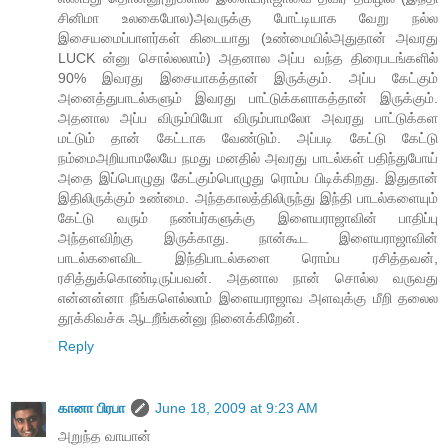
சினிமா உலகைபோல)அவருக்கு போட்டியாக வேறு நல்ல
இசையமைப்பாளர்கள் கிடையாது (உண்மையில்அதுதான் அவரது
LUCK ன்னு சொல்லலாம்) அதனால அப்ப வந்த திரைபடங்களில்
90% இவரது இசையாகத்தான் இருக்கும். அப்ப கேட்கும்
அனைத்துபாடல்களும் இவரது பாட்டுக்களாகத்தான் இருக்கும்.
அதனால அப்ப விரும்பியோ விரும்பாமலோ அவரது பாட்டுக்கள
மட்டும் தான் கேட்டாக வேண்டும். அப்படி கேட்டு கேட்டு
நம்மைஅறியாமலேயே நமது மனதில் அவரது பாடல்கள் பதிந்துபோய்
அதை இப்பொழுது கேட்கும்பொழுது ரொம்ப பிடிக்கிறது. இதுதான்
இதிலிருக்கும் உண்மை. அந்தகாலத்திலிருந்து இந்தி பாடல்களையும்
கேட்டு வரும் நண்பர்களுக்கு இளையராஜாவின் பாதிப்பு
அந்தளவிற்கு இருக்காது. நான்கூட இளையராஜாவின்
பாடல்களைவிட இந்திபாடல்களை ரொம்ப ரசித்தவன்,
ரசித்துக்கொண்டிருப்பவன். அதனால நான் சொல்ல வருவது
என்னன்னா நீங்களெல்லாம் இளையராஜாவ அளவுக்கு மீறி தலைல
தூக்கிவச்சு ஆடறீங்கன்னு நினைக்கிறேன்.
Reply
கானா பிரபா
June 18, 2009 at 9:23 AM
அறுந்த வாயான்