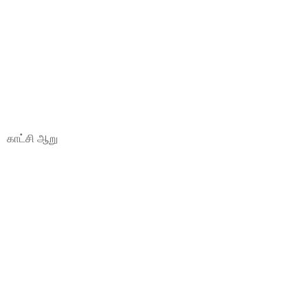
காட்சி ஆறு