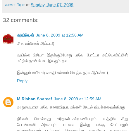
கானா பிரபா
at
Sunday, June 07, 2009
32 comments:
ஆயில்யன்
June 8, 2009 at 12:56 AM
மீ த உள்ளேன் அய்யா!)
ஆபிஸ்ல பிசியா இருக்கும்போது பதிவு போட்டா அட்டெண்ட்ன்ஸ்
மட்டும் தான் போட இயலும் தல !
இன்னும் ஸ்பீக்கர் வசதி எல்லாம் செஞ்சு தர்ல ஆபிஸ்ல :(
Reply
M.Rishan Shareef
June 8, 2009 at 12:59 AM
அருமையான பதிவு கானாபிரபா. உங்கள் தேடல் வியக்கவைக்கிறது.
நீங்கள் சொல்வது சரிதான்..சுப்ரமணியபுரம் படத்தில் சிறு
பொன்மணி அசையும் பாடலை இன்று எங்கு கேட்டாலும்
சுப்ரமணியபுரம் படம்தான் நினைவுக்கு வருகிறது. ராஜாவுக்கு