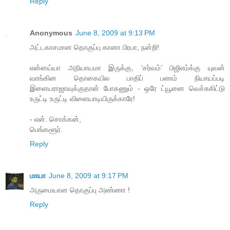
Reply
Anonymous
June 8, 2009 at 9:13 PM
அட்டகாசமான தொகுப்பு கானா பிரபா, நன்றி!
என்னய்யா அநியாயமா இருக்கு, ‘சர்வம்’ பிஜிஎம்க்கு யுவன்
வாங்கின தொகையில பாதிப் பணம் நியாயப்படி
இளையராஜாவுக்குதான் போகணும் - ஒரே ட்யூனை வெச்சுகிட்டு
உருட்டி உருட்டி விளையாடியிருக்காரே!
- என். சொக்கன்,
பெங்களூர்.
Reply
மாயா
June 8, 2009 at 9:17 PM
அருமையான தொகுப்பு அண்ணா !
Reply