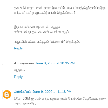
தல A.M.ராஜா மகன் ராஜா இசையில் பாடிய “காத்திருந்தால்”(இந்த
வரிதான் என்று ஞாபகம்) பாட்டு இருக்கிறதா?
இரு பொன்மனி அசையும்...ஆஹா..
என்ன பாட்டு தல. வயலின் பொங்கி எழும்.
ராஜாவின் எல்லா பாட்டிலும் “லட்சணம்” இருக்கும்.
Reply
Anonymous
June 9, 2009 at 10:35 PM
அருமை
Reply
அன்பேசிவம்
June 9, 2009 at 11:18 PM
இந்த BGM ஐ படம் வந்த புதுசுல நான் ரொம்பவே தேடினேன். நல்ல
பதிவு. நண்பரே.,