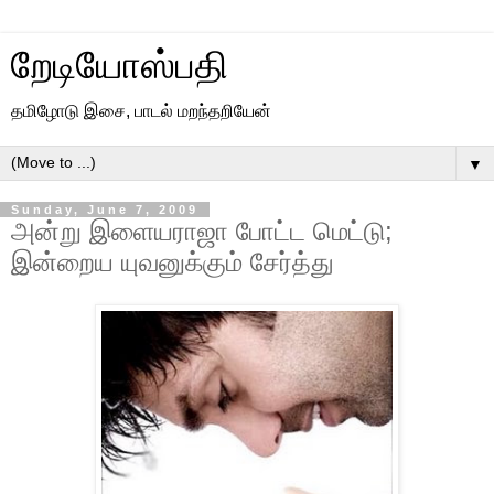
றேடியோஸ்பதி
தமிழோடு இசை, பாடல் மறந்தறியேன்
▼
Sunday, June 7, 2009
அன்று இளையராஜா போட்ட மெட்டு;
இன்றைய யுவனுக்கும் சேர்த்து