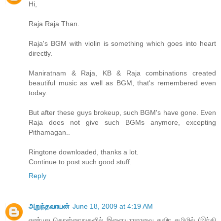
Hi,
Raja Raja Than.
Raja's BGM with violin is something which goes into heart
directly.
Maniratnam & Raja, KB & Raja combinations created
beautiful music as well as BGM, that's remembered even
today.
But after these guys brokeup, such BGM's have gone. Even
Raja does not give such BGMs anymore, excepting
Pithamagan..
Ringtone downloaded, thanks a lot.
Continue to post such good stuff.
Reply
அறுந்தவாயன்
June 18, 2009 at 4:19 AM
எண்பது தொன்னூறுகளில் இளையராஜாவை தவிர தமிழில் (இந்தி