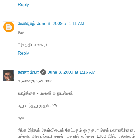
Reply
கோபிநாத்
June 8, 2009 at 1:11 AM
தல
அசத்திட்டிங்க ;)
Reply
கானா பிரபா
June 8, 2009 at 1:16 AM
சரவணகுமரன் said...
வாழ்க்கை - பல்லவி அனுபல்லவி
எது வந்தது முதலில்?//
தல
நீங்க இந்தக் கேள்வியைக் கேட்டதும் ஒரு தபா செக் பண்ணினேன்,
பல்லவி அனுபல்லவி தான் முதலில் வந்தது 1983 இல், பதிவிலும்