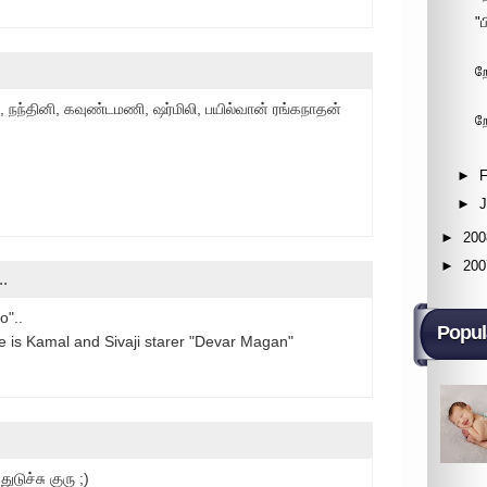
"
ற
், நந்தினி, கவுண்டமணி, ஷர்மிலி, பயில்வான் ரங்கநாதன்
ற
►
F
►
►
200
►
200
..
o"..
Popul
re is Kamal and Sivaji starer "Devar Magan"
டுச்சு குரு ;)