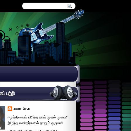
் பற்றி
கானா பிரபா
ஈழத்தினைப் பிரிந்த நாள் முதல் முகவரி
இழந்த மனிதர்களில் நானும் ஒருவன்
VIEW MY COMPLETE PROFILE