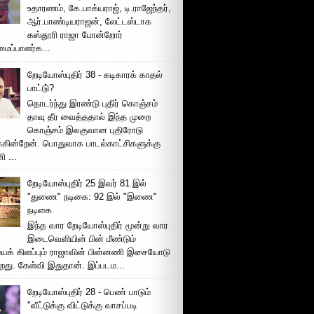
உதாரணம், கே.பாக்யராஜ், டி.ராஜேந்தர்,
ஆர்.பாண்டியராஜன், லேட்டஸ்டாக
கஸ்தூரி ராஜா போன்றோர்
ப்பாளர்க...
றேடியோஸ்புதிர் 38 - கடிகாரக் காதல்
பாட்டு்?
தொடர்ந்து இரண்டு புதிர் கொஞ்சம்
தாவு தீர வைத்ததால் இந்த முறை
கொஞ்சம் இலகுவான புதிரோடு
க்கின்றேன். பொதுவாக பாடல்காட்சிகளுக்கு
 ...
றேடியோஸ்புதிர் 25 இவர் 81 இல்
"துணை" நடிகை: 92 இல் "இணை"
நடிகை
இந்த வார றேடியோஸ்புதிர் மூன்று வார
இடைவெளியின் பின் மீண்டும்
ைக் கிளப்பும் ராஜாவின் பின்னணி இசையோடு
றது. கேள்வி இதுதான். இப்படம...
றேடியோஸ்புதிர் 28 - பெண் பாடும்
"வீட்டுக்கு விட்டுக்கு வாசப்படி