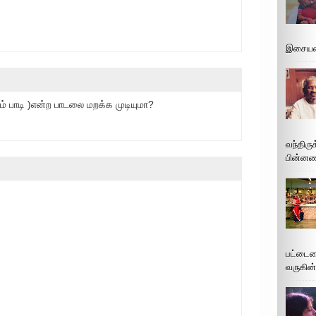
இசையமை
் பாடி )என்ற பாடலை மறக்க முடியுமா?
வந்திரு
பின்னணி
பட்டைய
வருகின்