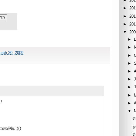
►
201
►
201
►
201
►
201
▼
200
►
►
rch 30, 2009
►
►
►
►
J
►
►
 !
►
A
▼
ற
ஒ
ாணலியே:(()
ற