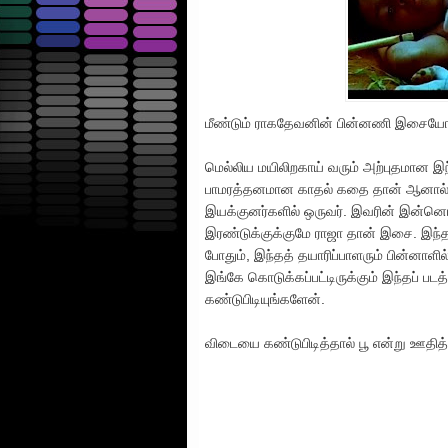
மீண்டும் ராகதேவனின் பின்னணி இசையோடு 
மெல்லிய மயிலிறகாய் வரும் அற்புதமான 
பாமரத்தனமான காதல் கதை தான் ஆனால் எ
இயக்குனர்களில் ஒருவர். இவரின் இன்னொர
இரண்டுக்குக்குமே ராஜா தான் இசை. இந்தப
போதும், இந்தத் தயாரிப்பாளரும் பின்னாள
இங்கே கொடுக்கப்பட்டிருக்கும் இந்தப் பட
கண்டுபிடியுங்களேன்.
விடையை கண்டுபிடித்தால் பூ என்று ஊதித்த