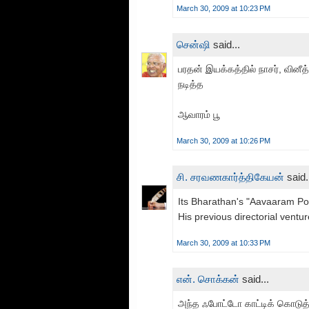
March 30, 2009 at 10:23 PM
சென்ஷி
said...
பரதன் இயக்கத்தில் நாசர், வினீத
நடித்த
ஆவாரம் பூ
March 30, 2009 at 10:26 PM
சி. சரவணகார்த்திகேயன்
said.
Its Bharathan's "Aavaaram Po
His previous directorial ventu
March 30, 2009 at 10:33 PM
என். சொக்கன்
said...
அந்த ஃபோட்டோ காட்டிக் கொடுத்து