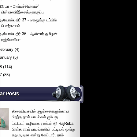
பிரேமா - அன்புச்சின்னம்"
பின்னணிஇசைத்தொகுப்பு
ேடியோஸ்புதிர் 37 - தெலுங்கு டப்பிங்
பொற்காலம்
ேடியோஸ்புதிர் 36 - ஆஸ்கார் தமிழன்
ரஹ்மேனியா
ebruary
(4)
January
(5)
8
(114)
7
(85)
ar Posts
திரையிசையில் குழந்தைகளுக்கான
பிறந்த நாள் பாடல்கள் ஐம்பது
ட்விட்டர் வழியாக நண்பர் @ RajRuba
பிறந்த நாள் பாடல்களின் பட்டியல் ஒன்று
தரமுடியுமா என்று கேட்டார். நாம்