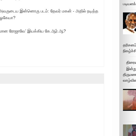
படியளக
 அவருடைய இன்னொரு படம்: தேவர் மகன் - அதில் நடித்த
. ஓகேயா?
ஈரமான ரோஜாவே’ இயக்கிய கே.ஆர்.ஆ?
தரிசனம
நிகழ்ச்
திரைய
இன்று
திருமண 
வாழ்வின