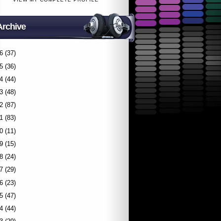
Archive
6
(37)
5
(36)
4
(44)
3
(48)
2
(87)
1
(83)
0
(11)
9
(15)
8
(24)
7
(29)
6
(23)
5
(47)
4
(44)