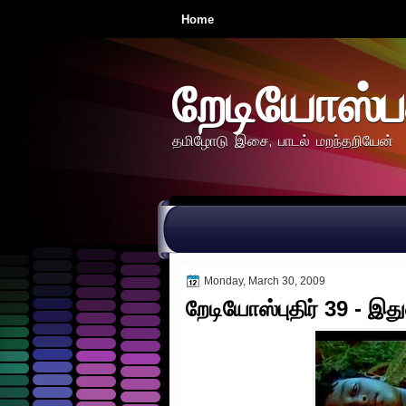
Home
றேடியோஸ்ப
தமிழோடு இசை, பாடல் மறந்தறியேன்
Monday, March 30, 2009
றேடியோஸ்புதிர் 39 - இதுவ