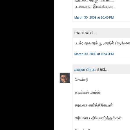
படங்களை இயக்கியவர்.
March 30, 2009 at 10:40 PM
mani said...
படம்; ஆவாரம் பூ ,அதில் (ஆலோலம
March 30, 2009 at 10:43 PM
கானா பிரபா
said...
சென்ஷி
கலக்கல் மாம்ஸ்
சரவண கார்த்திகேயன்
சரியான பதில் வாழ்த்துக்கள்