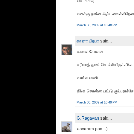
சொக்கரே
எனக்கு நானே ஆப்பு வைக்கிறேனா
March 30, 2009 at 10:48 PM
கானா பிரபா
said...
கலைக்கோவன்
சரியாத் தான் சொல்லியிருக்கீங்க
வாங்க மணி
நீங்க சொன்ன பாட்டு சூப்பராச்சே
March 30, 2009 at 10:49 PM
G.Ragavan
said...
aavaram poo :-)