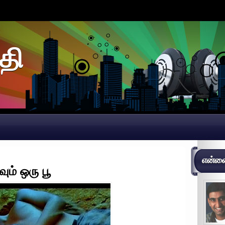
தி
என்னைப
ும் ஒரு பூ