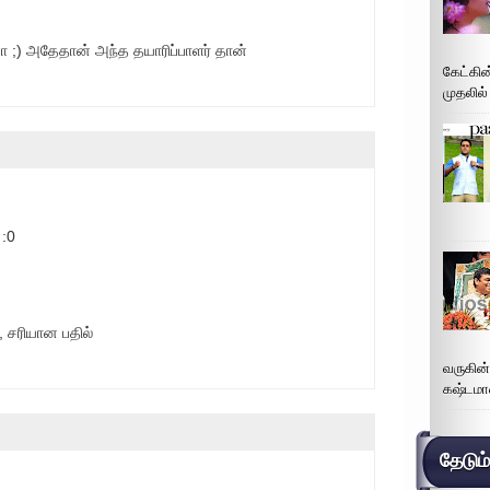
 ;) அதேதான் அந்த தயாரிப்பாளர் தான்
கேட்கின
முதலில்
 :0
, சரியான பதில்
வருகின
கஷ்டமா
தேடும