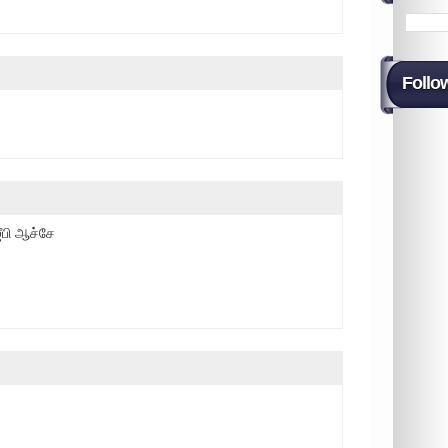
Follo
ீபி ஆச்சே