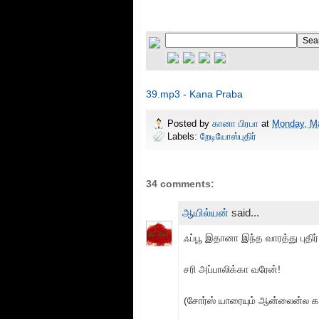
39.mp3 - Kana Praba
Posted by
கானா பிரபா
at
Monday, Ma
Labels:
றேடியோஸ்புதிர்
34 comments:
ஆயில்யன்
said...
ஃப்பூ இதானா இந்த வாரத்து புதிர்
சரி அப்பாலிக்கா வரேன்!
(சோர்ஸ் யாரையும் ஆன்லைன்ல க