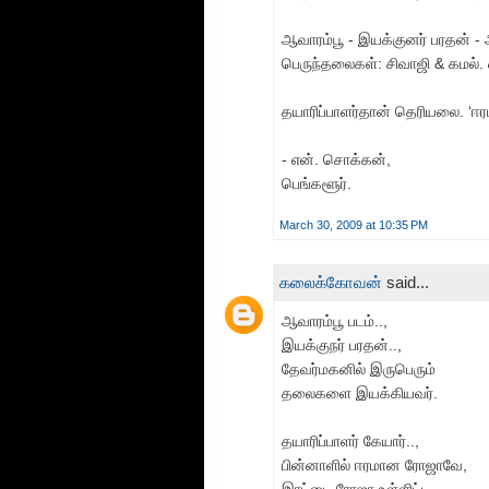
ஆவாரம்பூ - இயக்குனர் பரதன் -
பெருந்தலைகள்: சிவாஜி & கமல்
தயாரிப்பாளர்தான் தெரியலை. ‘
- என். சொக்கன்,
பெங்களூர்.
March 30, 2009 at 10:35 PM
கலைக்கோவன்
said...
ஆவாரம்பூ படம்..,
இயக்குநர் பரதன்..,
தேவர்மகனில் இருபெரும்
தலைகளை இயக்கியவர்.
தயாரிப்பாளர் கேயார்..,
பின்னாளில் ஈரமான ரோஜாவே,
இரட்டை ரோஜா உள்ளிட்ட