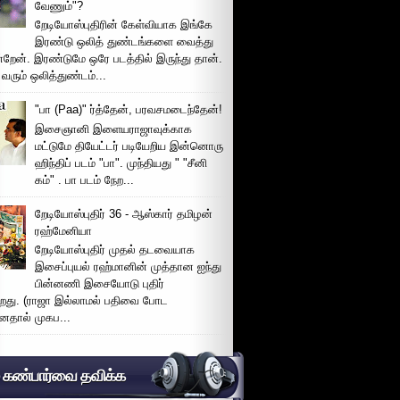
வேணும்"?
றேடியோஸ்புதிரின் கேள்வியாக இங்கே
இரண்டு ஒலித் துண்டங்களை வைத்து
்றேன். இரண்டுமே ஒரே படத்தில் இருந்து தான்.
 வரும் ஒலித்துண்டம்...
"பா (Paa)" ர்த்தேன், பரவசமடைந்தேன்!
இசைஞானி இளையராஜாவுக்காக
மட்டுமே தியேட்டர் படியேறிய இன்னொரு
ஹிந்திப் படம் "பா". முந்தியது " "சீனி
கம்" . பா படம் நேற...
றேடியோஸ்புதிர் 36 - ஆஸ்கார் தமிழன்
ரஹ்மேனியா
றேடியோஸ்புதிர் முதல் தடவையாக
இசைப்புயல் ரஹ்மானின் முத்தான ஐந்து
பின்னணி இசையோடு புதிர்
்றது. (ராஜா இல்லாமல் பதிவை போட
னதால் முகப...
் கண்பார்வை தவிக்க