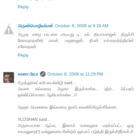
Reply
அருண்மொழிவர்மன்
October 8, 2008 at 9:26 AM
அமுத மழை பாடலை பாடியது டி. எல். தியாகராஜன். திருச்சி
லோகநாதனின் மகன். மஹராஜன், தீபன் சக்கரவர்த்தியின்
சகோதரன்
Reply
கானா பிரபா
October 8, 2008 at 11:29 PM
//முத்துலெட்சுமி-கயல்விழி said...
அமலா எவ்வளவு அழகா இருக்காங்க.. ஹ்ம்.. அப்பறம்
ஒல்லிப்பிச்சானா ஆகியாச்சுல்ல...//
ஆஹா அமலாவை இவ்வளவு தூரம் கவனிச்சிருக்கீங்களா
//LOSHAN said...
அருமையான ஆய்வு.. இசைக் கலைஞாக மறக்கப்பட்ட ஒரு
சகலதுறை(!) வல்லுனரை மீண்டும் ஞாபகப் படுத்தி இருக்கிறீர்கள்.//