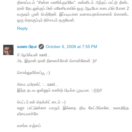
திரைப்படம் "சின்ன மணிக்குயிலே". என்னிடம் அந்தப் பாட்டு நீண்ட
நாள் தேடலுக்குப் பின் மலேசியாவில் ஒரு ஆடியோ கடையில் போன 2
வருஷம் முன் பெற்றேன். இப்படியான வகையறாக்களைக் கொண்ட
ஒரு தொகுப்பும் நிச்சயம் தருவேன்.
Reply
கானா பிரபா
October 6, 2008 at 7:55 PM
// ஆயில்யன் said...
அட இதான் நான் நினைச்சேன் சொன்னேன் :)//
சொல்லுவீங்கப்பூ ;-)
//மை ஃபிரண்ட் ::. said...
இந்த தடவ ஒன்னும் கண்டு பிடிக்க முடியல. :-))))//
பெட்டர் லக் நெக்ஸ்ட் டைம் ;-)
சுஜா பாட்டுன்னா யாரும் இல்லாத தீவு கேட்பீங்களே, உலகறிந்த
விசயமாச்சே.
வாங்க சஞ்சய்