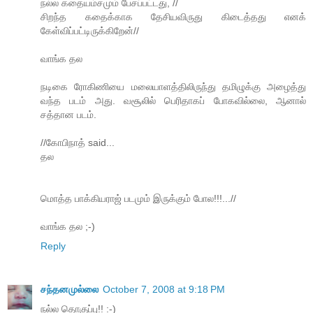
நல்ல கதையம்சமும் பேசப்பட்டது, //
சிறந்த கதைக்காக தேசியவிருது கிடைத்தது எனக்
கேள்விப்பட்டிருக்கிறேன்//
வாங்க தல
நடிகை ரோகிணியை மலையாளத்திலிருந்து தமிழுக்கு அழைத்து
வந்த படம் அது. வசூலில் பெரிதாகப் போகவில்லை, ஆனால்
சத்தான படம்.
//கோபிநாத் said...
தல
மொத்த பாக்கியராஜ் படமும் இருக்கும் போல!!!...//
வாங்க தல ;-)
Reply
சந்தனமுல்லை
October 7, 2008 at 9:18 PM
நல்ல தொகுப்பு!! :-)