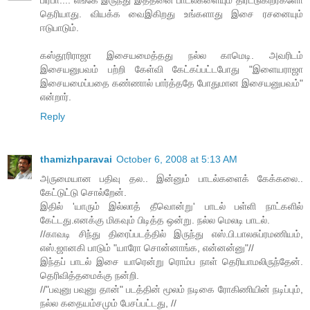
தெரியாது. வியக்க வைஇகிறது உங்களாது இசை ரசனையும்
ஈடுபாடும்.
கஸ்தூரிராஜா இசையமைத்தது நல்ல காமெடி. அவரிடம்
இசையனுபவம் பற்றி கேள்வி கேட்கப்பட்டபோது "இளையராஜா
இசையமைப்பதை கண்ணால் பார்த்ததே போதுமான இசையனுபவம்"
என்றார்.
Reply
thamizhparavai
October 6, 2008 at 5:13 AM
அருமையான பதிவு தல.. இன்னும் பாடல்களைக் கேக்கலை..
கேட்டுட்டு சொல்றேன்.
இதில் 'யாரும் இல்லாத் தீவொன்று' பாடல் பள்ளி நாட்களில்
கேட்டது.எனக்கு மிகவும் பிடித்த ஒன்று. நல்ல மெலடி பாடல்.
//காவடி சிந்து திரைப்படத்தில் இருந்து எஸ்.பி.பாலசுப்ரமணியம்,
எஸ்.ஜானகி பாடும் "யாரோ சொன்னாங்க, என்னன்னு"//
இந்தப் பாடல் இசை யாரென்று ரொம்ப நாள் தெரியாமலிருந்தேன்.
தெரிவித்தமைக்கு நன்றி.
//"பவுனு பவுனு தான்" படத்தின் மூலம் நடிகை ரோகிணியின் நடிப்பும்,
நல்ல கதையம்சமும் பேசப்பட்டது, //