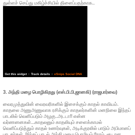
துள்ளச் செய்து மகிழ்ச்சியில் திளைப்பதற்காக..
Get this widget
Track details
eSnips Social DNA
|
|
3. அந்தி மழை பொழிகிறது (எஸ்.பி.பி,ஜானகி) (ராஜபார்வை)
வைரமுத்துவின் வைரவரிகளில் இசைக்கும் காதல் காவியம்.
காதலை அணுஅணுவாக ரசிக்கும் காதலர்களின் மனநிலை இந்தப்
பாடலில் வெளிப்படும் அழகு..அடடா!! என்ன
வர்ணனனகள்...காதலனும் காதலியும் சளைக்காமல்
வெளிப்படுத்தும் காதல் உணர்வுகள், அடிக்குரலில் பாடும் அபிமானப்
பாடகர்கள்..இந்தப் பாடல் அந்தி மழை பொழியும் நேரம், சூடான