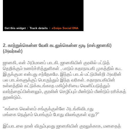
Get this widget
Track details
eSnips Social DNA
|
|
2. காற்றுக்கென்ன வேலி கடலுக்கென்ன மூடி (எஸ்.ஜானகி)
(அவர்கள்)
ஜானகி, என் அபிமானப் பாடகி. ஜானகியின் குரலில் பட்டுத்
தெறிக்கும் உணர்ச்சித்துளிகள் , பாடும் கதாநாயகி முகத்தில் கூட
இருக்குமா என்பது சந்தேகமே. இந்தப் பாடல் மட்டுமின்றி அவரின்
பல பாடல்களுக்குப் பொருந்தும் இந்த வரிகள். கதாநாயகியின்
உள்ளத்தில் கட்டுக்கடங்காத மகிழ்ச்சியை வெளிப்படுத்தும்
வார்த்தைப்பின்னலும், குரலின் செழிப்பும் மீண்டும் மீண்டும் ரசிக்கத்
தூண்டும்.
"கங்கை வெள்ளம் சங்குக்குள்ளே அடங்கிவிடாது
மங்கை நெஞ்சம் பொங்கும் போது விலங்குகள் ஏது?"
இப்பாடலை நான் விரும்புவது ஜானகியின் குரலுக்காக, மனதைத்