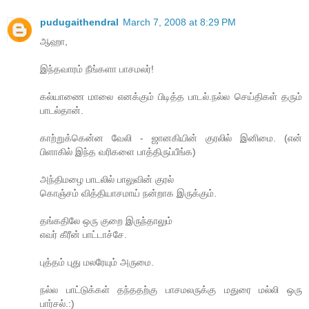
pudugaithendral
March 7, 2008 at 8:29 PM
ஆஹா,
இந்தவாரம் நீங்களா பாசமலர்!
கல்யாணை மாலை எனக்கும் பிடித்த பாடல்.நல்ல செய்திகள் தரும்
பாடல்தான்.
காற்றுக்கென்ன வேலி - ஜானகியின் குரலில் இனிமை. (என்
பிளாகில் இந்த வரிகளை பாத்திருப்பீங்க)
அந்திமழை பாடலில் பாலுவின் குரல்
கொஞ்சம் வித்தியாசமாய் நன்றாக இருக்கும்.
தங்கதிலே ஒரு குறை இருந்தாலும்
எவர் கீரீன் பாட்டாச்சே.
புத்தம் புது மலரேயும் அருமை.
நல்ல பாட்டுக்கள் தந்ததற்கு பாசமலருக்கு மதுரை மல்லி ஒரு
பார்சல்.:)