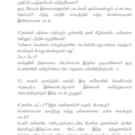
குறிப்பிட்டிருந்தார்கள் பார்த்தீர்களா?
ஒரு பீரியடில் இளையராஜாவின் பாடல்கள் ஒவ்வொன்றும் பட்டையை
கிளப்பும்!! அந்த மாதிரி சமயத்தில் வந்த மென்மையான
இனிமையான பாடல்.
2.)உங்கள் பதிவை பார்க்கும் முன்னரே நான் கீழ்க்கண்ட வரிகளை
பின்னூட்டத்தில் எழுதினேன்!
"கங்கை வெள்ளம் சங்குக்குள்ளே அடங்கிவிடாது,மங்கை நெஞ்சம்
பொங்கும் போது விலங்குகள் ஏது"
அடா அடா!!
கவிஞரின் திறமையை வியக்காமல் இருக்க முடியவில்லை! ஒரு
பெண்ணின் மகிழ்ச்சியை மிக அழகாக வர்ணித்திருப்பார் :-)
3.) காதல் தாகத்தில் வாடும் இரு உயிர்களின் வெளிப்பாடு
அருவருப்பு இல்லாமல்,ஆபாசம் இல்லாமல் கவித்துவமாக
அமைந்திருக்கும் இந்த பாடல் முழுதும்.
4.)சுசீலா பாட்டா??ஜிரா அண்ணாச்சி உருகிட போறாரு!!
மென்மையாக தவழ்ந்து வந்து புன்னகையை தக்க வைக்கும்
பாடல்!!
பெண் என்றாலே அன்பு,தாய்மை,பரிவு போன்ற குணங்கள் தானே
தோன்றும்.இந்தப்பாடலை கேட்டாளே இந்த நற்குணங்கள்