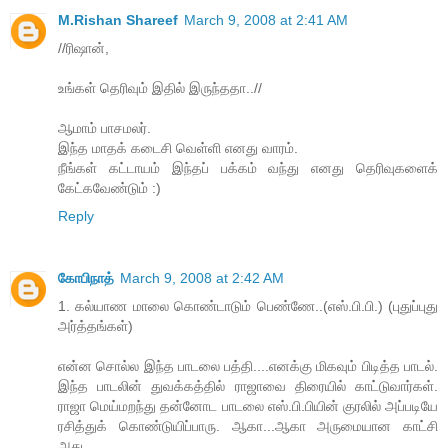
M.Rishan Shareef
March 9, 2008 at 2:41 AM
//ரிஷான்,
உங்கள் தெரிவும் இதில் இருந்ததா..//
ஆமாம் பாசமலர்.
இந்த மாதக் கடைசி வெள்ளி எனது வாரம்.
நீங்கள் கட்டாயம் இந்தப் பக்கம் வந்து எனது தெரிவுகளைக்
கேட்கவேண்டும் :)
Reply
கோபிநாத்
March 9, 2008 at 2:42 AM
1. கல்யாண மாலை கொண்டாடும் பெண்ணே..(எஸ்.பி.பி.) (புதுப்புது
அர்த்தங்கள்)
என்ன சொல்ல இந்த பாடலை பத்தி....எனக்கு மிகவும் பிடித்த பாடல்.
இந்த பாடலின் துவக்கத்தில் ராஜாவை திரையில் காட்டுவார்கள்.
ராஜா மெய்மறந்து தன்னோட பாடலை எஸ்.பி.பியின் குரலில் அப்படியே
ரசித்துக் கொண்டுயிப்பாரு. ஆகா...ஆகா அருமையான காட்சி
அது.