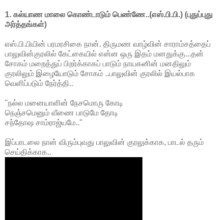
1. கல்யாண மாலை கொண்டாடும் பெண்ணே..(எஸ்.பி.பி.) (புதுப்புது
அர்த்தங்கள்)
எஸ்.பி.பியின் பரமரசிகை நான். திருமண வாழ்வின் சாராம்சத்தைப்
பாலுவின்குரலில் கேட்கையில் என்ன ஒரு இதம் மனதுக்கு...தன்
சோகம் மறைத்துப் பிறர்க்காகப் பாடும் நாயகனின் மனதிலும்
குரலிலும் இழையோடும் சோகம் ..பாலுவின் குரலில் இயல்பாக
வெளிப்படும் நேர்த்தி..
"நல்ல மனையாளின் நேசமொரு கோடி
நெஞ்சமெனும் வீணை பாடுமே தோடி
சந்தோஷ சாம்ராஜ்யமே.."
இப்பாடலை நான் விரும்புவது பாலுவின் குரலுக்காக, பாடல் தரும்
செய்திக்காக..