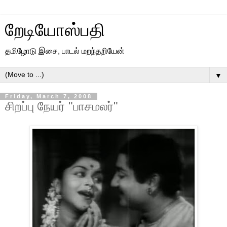
றேடியோஸ்பதி
தமிழோடு இசை, பாடல் மறந்தறியேன்
▼
Friday, March 7, 2008
சிறப்பு நேயர் "பாசமலர்"