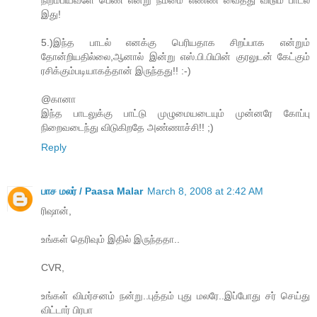
நிறம்பியவளே பெண் என்று நம்மை எண்ண வைத்து விடும் பாடல்
இது!
5.)இந்த பாடல் எனக்கு பெரியதாக சிறப்பாக என்றும்
தோன்றியதில்லை,ஆனால் இன்று எஸ்.பி.பியின் குரலுடன் கேட்கும்
ரசிக்கும்படியாகத்தான் இருந்தது!! :-)
@கானா
இந்த பாடலுக்கு பாட்டு முழுமையடையும் முன்னரே கோப்பு
நிறைவடைந்து விடுகிறதே அண்ணாச்சி!! ;)
Reply
பாச மலர் / Paasa Malar
March 8, 2008 at 2:42 AM
ரிஷான்,
உங்கள் தெரிவும் இதில் இருந்ததா..
CVR,
உங்கள் விமர்சனம் நன்று..புத்தம் புது மலரே..இப்போது சர் செய்து
விட்டார் பிரபா