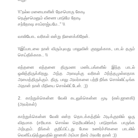
\\"நல்ல மனையாளின் நேசமொரு கோடி
நெஞ்சமெனும் வீணை பாடுமே தோடி
சந்தோஷ சாம்ராஜ்யமே.." \\
வாலியோட வரிகள் என்று நினைக்கிறேன்.
\\இப்பாடலை நான் விரும்புவது பாலுவின் குரலுக்காக, பாடல் தரும்
செய்திக்காக.. \\
எத்தனை எத்தனை திருமண மண்டபங்களில் இந்த பாடல்
ஒலித்திருக்கிறது. அந்த அளவுக்கு வரிகள் அர்த்தமுள்ளதாக
அமைத்திருக்கும். திரு. பாலு அவர்களை பற்றி நீங்க சொல்லிட்டிங்க
அதான் நான் மீதியை சொல்லிட்டேன். ;))
2. காற்றுக்கென்ன வேலி கடலுக்கென்ன மூடி (எஸ்.ஜானகி)
(அவர்கள்)
காற்றுக்கென்ன வேலி என்ற தொடக்கத்தில் அடிக்குரலில் ஒரு
விதமாக (சரியாக சொல்ல தெரியலிங்க) பாடுறாங்க பாருங்க
அற்புதம். நீங்கள் குறிப்பிட்டது போல உணர்ச்சிகளை பாடலில்
வெளிப்படுத்துவதில் ஜானகி அம்மா நிகர் அவரே தான் ;))