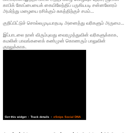
காபிக் கோப்பையைக் கையிலேந்திப் பருகியபடி சன்னலோரம்
அமர்ந்து மழையை ரசிக்கும் சுகத்திற்குச் சமம்...
குறிப்பிட்டுச் சொல்லமுடியாதபடி அனைத்து வரிகளும் அருமை...
இப்பாடலை நான் விரும்புவது வைரமுத்துவின் வரிகளுக்காக,
கமலின் பாவங்களைக் கண்முன் கொணரும் பாலுவின்
குரலுக்காக.
Get this widget
Track details
eSnips Social DNA
|
|