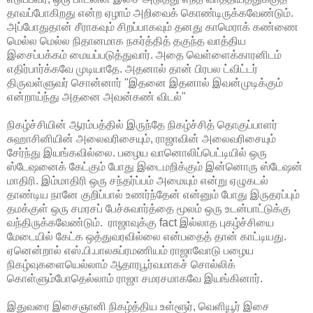
தாவப்போகிறது என்ற ஏழாம் அறிவைக் கொண்டிருக்கவேண்டும்.
அப்போதுதான் சீராகவும் சிறப்பாகவும் தனது காமெராக் கண்ணை
மெல்ல மெல்ல நிதானமாக நகர்த்தித் தகுந்த வாத்திய
இசைப்பக்கம் மையப்படுத்துவார். அதை வெள்ளைக்காரனிடம்
எதிர்பார்க்கவே முடியாதே. அதனால் தான் பிரபல ட்விட்டர்
திருவள்ளுவர் சொன்னார் "இதனை இதனால் இவன்முடிக்கும்
என்றாய்ந்து அதனை அவன்கண் விடல்"
நிகழ்ச்சியின் ஆரம்பத்தில் இருந்தே நிகழ்ச்சித் தொகுப்பாளர்
சுஹாசினியின் அலைவரிசையும், ராஜாவின் அலைவரிசையும்
சேர்ந்து இயங்கவில்லை. பழைய வானொலிப்பெட்டியில் ஒரு
ஸ்டேஷனைக் கேட்கும் போது இடைமறிக்கும் இன்னொரு ஸ்டேஷன்
மாதிரி. இம்மாதிரி ஒரு சந்தர்ப்பம் அமையும் என்று ஏழுகடல்
தாண்டிய நானே குறிப்பால் உணர்ந்தேன் என்னும் போது இருதரப்பும்
தமக்குள் ஒரு சமரசப் பேச்சுவார்த்தை மூலம் ஒரு உடன்பாட்டுக்கு
வந்திருக்கவேண்டும். ராஜாவுக்கு fact இல்லாத புகழ்ச்சியை
மேடையில் கேட்க ஒத்துவரவில்லை என்பதைத் தான் காட்டியது.
ஏனென்றால் எஸ்.பி.பாலசுப்ரமணியம் ராஜாவோடு பழைய
நிகழ்வுகளையெல்லாம் ஆதாரபூர்வமாகச் சொல்லிக்
கொள்ளும்போதெல்லாம் ராஜா சமரசமாகவே இயங்கினார்.
இதுவரை இசைஞானி நிகழ்த்திய உள்ளூர், வெளியூர் இசை