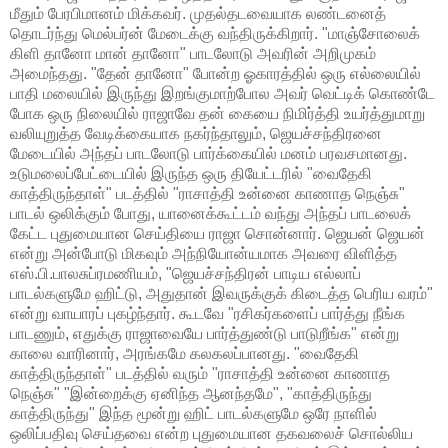
மீதும் பேரபிமானம் மிக்கவர். முதல்தடவையாக லண்டனைத்
தொடர்ந்து மெல்பர்ன் மேடைக்கு வந்திருக்கிறார். "மாஞ்சோலைக்
கிளி தானோ மான் தானோ" பாடலோடு அவரின் அறிமுகம்
அமைந்தது. "தேன் தானோ" போன்ற ஓகாரத்தில் ஒரு எல்லையில்
பாதி மலையில் இருந்து இறங்குமாற்போல அவர் வெட்டிக் கொண்டே
போக ஒரு நிலையில் ராஜாவே தன் கையை நிமிர்த்தி உயர்த்துமாறு
வலியுறுத்த வேடிக்கையாக நகர்ந்தாலும், ஜெயச்சந்திரனை
மேடையில் அந்தப் பாடலோடு பார்க்கையில் மனம் பரவசமானது.
உடுமலைப்பேட்டையில் இருந்த ஒரு தியேட்டரில் "வைதேகி
காத்திருந்தாள்" படத்தில் "ராசாத்தி உன்னை காணாத நெஞ்சு"
பாடல் ஒலிக்கும் போது, யானைக்கூட்டம் வந்து அந்தப் பாடலைக்
கேட்ட புதுமையான செய்தியை ராஜா சொன்னார். ஜெயன் ஜெயன்
என்று அன்போடு மிகவும் அந்நியோன்யமாக அவரை விளித்த
எஸ்.பி.பாலசுப்ரமணியம், "ஜெயச்சந்திரன் பாடிய எல்லாப்
பாடல்களுமே ஹிட்டு, அதுதான் இவருக்குக் கிடைத்த பெரிய வரம்"
என்று வாயாரப் புகழ்ந்தார். கூடவே "ரசிகர்களைப் பார்த்து நீங்க
பாடணும், எதுக்கு ராஜாவையே பார்த்துண்டு பாடுறீங்க" என்று
காலை வாரினார், அரங்கமே கலகலப்பானது. "வைதேகி
காத்திருந்தாள்" படத்தில் வரும் "ராசாத்தி உன்னை காணாத
நெஞ்சு" "இன்றைக்கு ஏனிந்த ஆனந்தமே", "காத்திருந்து
காத்திருந்து" இந்த மூன்று ஹிட் பாடல்களுமே ஒரே நாளில்
ஒலிப்பதிவு செய்தவை என்ற புதுமையான தகவலைச் சொல்லிய