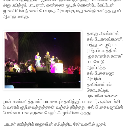
அனுபவித்துப் பாடினார், கண்ணை மூடிக் கொண்டே கேட்டேன்
ஜானகியின் நினைப்பே வராத அளவுக்கு மது உண்டு களித்த தும்பி
ஆனது மனது.
தனது அண்ணன்
எஸ்.பி.பாலசுப்ரமணி
யத்துடன் ஶ்ரீராம
ராஜ்யம் படத்தின்
"ஜகதானந்த காரக"
பாடலோடு
ஆரம்பித்த
எஸ்.பி.சைலஜா
அவரின்
தனிக்காட்டில்
கொடிகட்டிய
"ராசாவே உன்னை
நான் எண்ணித்தான்" பாடலையும் தனித்துப் பாடினார். ஒலிவாங்கி
இவரைக் குறிவைத்துத்தான் வஞ்சம் தீர்த்தது. எஸ்.பி.சைலஜாவின்
மென்மையான குரலை மேலும் அமுக்கிவைத்தது.
பாடகர் கார்த்திக் ராஜாவின் சமீபத்திய தேர்வுகளில் முதல்