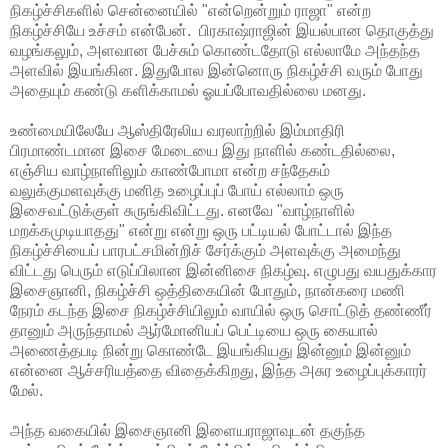
நிகழ்ச்சிகளில் சென்னையில் "என்றென்றும் ராஜா" என்ற
நிகழ்ச்சியே உச்சம் என்பேன். பிரகாஷ்ராஜின் இயல்பான தொகுத்து
வழங்கலும், அளவான பேச்சும் கொண்டதோடு எல்லாமே அந்தந்த
அளவில் இயங்கின. இதுபோல இன்னொரு நிகழ்ச்சி வரும் போது
அதையும் கண்டு களிக்காமல் ஓயப்போவதில்லை மனது.
உண்மையிலேயே ஆஸ்திரேலிய வரலாற்றில் இம்மாதிரி
பிரமாண்டமான இசை மேடையை இது நாளில் கண்டதில்லை,
எஞ்சிய வாழ்நாளிலும் காண்போமா என்ற சந்தேகம்
வலுக்குமளவுக்கு மனித உழைப்புப் போய் எல்லாம் ஒரு
இசைவட்டுக்குள் சுருங்கிவிட்டது. எனவே "வாழ்நாளில்
மறக்கமுடியாதது" என்று என்று ஒரு பட்டியல் போட்டால் இந்த
நிகழ்ச்சியைப் பாரபட்சமின்றிச் சேர்க்கும் அளவுக்கு அமைந்து
விட்டது பெரும் எடுப்பிலான இன்னிசை நிகழ்வு. எழுபது வயதுக்கார
இசைஞானி, நிகழ்ச்சி ஒத்திகையின் போதும், நான்கரை மணி
நேரம் கடந்த இசை நிகழ்ச்சியிலும் வாயில் ஒரு சொட்டுத் தண்ணீர்
தானும் அருந்தாமல் ஆர்மோனியப் பெட்டியை ஒரு கையால்
அணைத்தபடி நின்று கொண்டே இயங்கியது இன்னும் இன்னும்
என்னை ஆச்சரியத்தை விதைக்கிறது, இந்த அசுர உழைப்புக்காரர்
மேல்.
அந்த வகையில் இசைஞானி இளையராஜாவுடன் தகுந்த