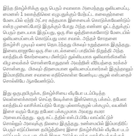
இந்த நிகழ்ச்சிக்கு ஒரு பெரும் சவாலாக அமைந்தது ஒலியமைப்பு.
மைனஸ் 1 உலகத்திலெஎ எழுபதுக்கும் மேற்பட்ட கலைஞர்களை
மேடையில் ஏற்றி அட்சர சுத்தமாக இசையைக் கொடுக்கவேண்டும்
என்ற முனைப்போடு இருக்கும் போது அந்த எண்ண ஓட்டத்துக்குப்
பெரும் தடையாக இருப்பது, ஒரு சில ஒத்திகைகளோடு மேடையில்
ஒலியமைப்பைக் கொடுப்பது மகா சவால். அந்தச் சோதனை
நிகழ்ச்சி முடியும் வரை தொடர்ந்தது மிகவும் உறுத்தலாக இருந்தது.
இளையராஜாவே ஒரு சில பாடல்களைப் பாதியில் நிறுத்தி அந்த
வாத்தியக் கோர்வையை மீண்டும் துல்லியமாக ஒலிவாங்கிகளில்
விழ வைக்கச் சொன்னபோதுதான் அவற்றின் வீரியத்தை உரக்கச்
சொன்னது. மிகவும் திறமையான ஒலியமைப்பாளர்கள் இருந்தாலும்
இம்மாதிரியான சவாலை எதிர்கொள்ள வேண்டிய சூழல் என்பதைச்
சொல்லியே ஆகவேண்டும்.
இது ஒருபுறமிருக்க, நிகழ்ச்சியை வீடியோ படம்பிடித்த
வெள்ளைக்காரன் செய்த வேடிக்கை இன்னொரு பக்கம். தபேலா
வாத்தியம் வாசிக்கப்படும் போது புல்லாங்குழல் பக்கமும், வயலின்
இசை வரும் போது தபேலா பக்கமுமாக அவரது கமரா
அலைபாய்ந்தது. ஒரு கட்டத்தில் எஸ்.பி.பியே வாய்விட்டுச்
சொல்லும் அளவுக்கு நிலமை இருந்தது. உண்மையில் இம்மாதிரிப்
பெரும் எடுப்பிலான தமிழ்த்திரை இசை நிகழ்ச்சியில் வீடியோ படம்
எடுப்பவர், ஒரு பாடலின் இசை அடுத்து எந்த வாத்தியத்துக்குத்