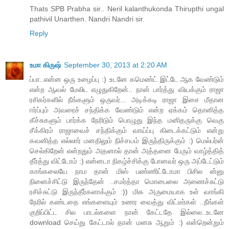
Thats SPB Prabha sir.. Neril kalanthukonda Thirupthi ungal
pathivil Unarthen. Nandri Nandri sir.
Reply
உமா கிருஷ்
September 30, 2013 at 2:20 AM
ப்பா..என்ன ஒரு உழைப்பு :) உடனே கமெண்ட் இட்டே ஆக வேண்டும்
என்ற ஆவல் மேலிட எழுதுகிறேன்.. நான் பார்த்து வியக்கும் ராஜா
ரசிகர்களில் நீங்களும் ஒருவர்... அடிக்கடி ராஜா இசை மீதான
ஈர்ப்பும் அவரைச் சந்திக்க வேண்டும் என்ற ஏக்கம் தொனித்த
கீச்சுகளும் பார்க்க நேரிடும் பொழுது இந்த மனிதருக்கு வெகு
சீக்கிரம் ராஜாவைச் சந்திக்கும் வாய்ப்பு கிடைக்கட்டும் என்று
கவனித்த எல்லார் மனதிலும் நிச்சயம் இருந்திருக்கும் :) மெல்பர்ன்
செல்கிறேன் என்றதும் அதனால் தான் அத்தனை பேரும் வாழ்த்தித்
தீர்த்து விட்டோம் :) என்னடா நிகழ்ச்சிக்கு போனவர் ஒரு அப்டேட்டும்
காங்கலையே நாம தான் மிஸ் பண்ணிட்டோமா பிசில ன்னு
நினைச்சிட்டு இருந்தேன் ..சமர்த்தா மொபைலை அணைச்சுட்டு
ரசிச்சுட்டு இருந்தீர்களாக்கும் :)) மிக அருமையாக உள் வாங்கி
நேரில் கண்டதை எங்களையும் உணர வைத்து விட்டீர்கள் ..நீங்கள்
குறிப்பிட்ட சில பாடல்களை நான் கேட்டதே இல்லை..உடனே
download செய்து கேட்டால் தான் மனசு ஆறும் :) என்றென்றும்