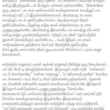
வசந்தம்), "நினைவோ ஒரு பறவை" பாடல்களைப் பாடியதே போதும்
என்று இருந்துவிட்டார் போலும், எல்லாம் நன்மைக்கே. "நினைவோ
ஒரு பறவை" பாடலை உண்மையில் கமல்ஹாசனை வைத்துப் பாட
வைக்கும் திட்டம் இருக்கவில்லையாம். வேறொரு பாடகரை
வைத்துப் பாடல் ஒலிப்பதிவு செய்ய ஆயத்தமாகும் நேரம்
ஒலிப்பதிவுக்கூடத்துக்கு வந்த கமல் ஏதோவொரு பாடலை
முணுமுணுக்கவே, திடீரென்று இவரையே பாடவைத்து விடலாம்
என்று ராஜா முடிவெடுத்தாராம். அந்தப் பாடலின் ஆரம்பத்தில்
ஜானகி கொடுக்கும் ஹம்மிங் கூட, கமல் இந்தப் பாடலைப்
பாடுவதற்காக ஒத்திகை செய்யும் நேரத்தில் ஒலிப்பதிவு
செய்துவிடலாம் என்ற திடீர் ஐடியாவாகச் சேர்க்கப்பட்டதாக ராஜா
சொன்னார்.
கார்த்திக் ராஜாவும் யுவன் ஷங்கர் ராஜாவும் சேர்ந்து ஒரு வேடிக்கைப்
பாட்டுப் போட்டி நிகழ்த்தினார்கள். இருவரும் மாறி மாறி "என்னைப்
பாடச் சொல்லாதே" "என்ன பாடுவது", "ஏ உன்னைத் தானே" போன்ற
பாடல்களைப் பாடிப் போட்டி போட்டுகொண்டிருந்தார்கள். ஆனால்
பாடல்களின் வரிகளில் கவனம் வைக்காமல் ரொம்பவே இம்ஹும்
இம்ஹும் என்றெல்லாம் முணுமுணுத்தது "ரொம்பவே
வெளையாட்டுப் பசங்களா இருக்காங்களேப்பா" என வாய்விட்டுச்
சொல்ல வைக்குமளவுக்கு இருக்கவே, இருவரையும்
சமாதானப்படுத்தும் வகையில் கார்த்திக் வந்து காப்பாற்றினார்.
"பாட்டுத் தலைவன் பாடினால் பாட்டுத்தான்" பாடி கார்த்திக் காதில்