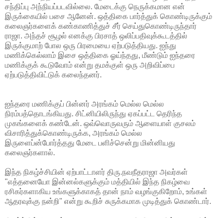
சந்திப்பு அந்நியப்படவில்லை. மேடைக்கு நெருக்கமான என்
இருக்கையில் பசை ஆனேன். ஒத்திகை பார்த்துக் கொண்டிருக்கும்
கலைஞர்களைக் கண்காணித்துச் சீர் செய்துகொண்டிருந்தார்
ராஜா. அந்தச் சூழல் எனக்கு பிரசாத் ஒலிப்பதிவுக்கூடத்தில்
இருக்குமாற் போல ஒரு பிரமையை ஏற்படுத்தியது. ஐந்து
மணிக்கெல்லாம் இசை ஒத்திகை ஓய்ந்தது, மீண்டும் ஐந்தரை
மணிக்குக் கூடுவோம் என்று தமக்குள் ஒரு அறிவிப்பை
ஏற்படுத்திவிட்டுக் கலைந்தனர்.
ஐந்தரை மணிக்குப் பின்னர் அரங்கம் மெல்ல மெல்ல
நிரம்பத்தொடங்கியது. சிட்னியிலிருந்து ஏகப்பட்ட தெரிந்த
முகங்களைக் கண்டேன். ஒவ்வொருவரும் ஆளையாள் குசலம்
விசாரித்துக்கொண்டிருக்க, அரங்கம் மெல்ல
இருளைப்ன்போர்த்தது மேடை பளிச்சென்று மின்னியது
கலைஞர்களால்.
இந்த நிகழ்ச்சியின் ஏற்பாட்டாளர் திரு.நவநீதராஜா அவர்கள்
"எத்தனையோ இன்னல்களுக்கும் மத்தியில் இந்த நிகழ்வை
ரசிகர்களாகிய உங்களுக்காகத் தான் நாம் வழங்குகிறோம், உங்கள்
ஆதரவுக்கு நன்றி" என்று கூறிச் சுருக்கமாக முடித்துக் கொண்டார்.