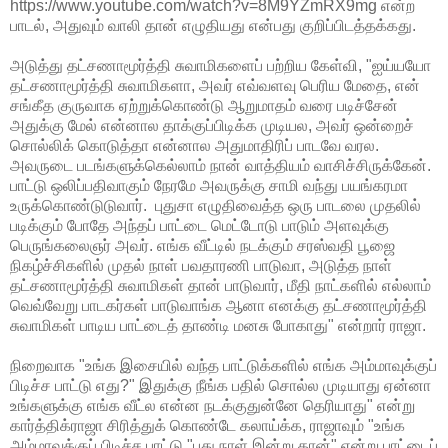
https://www.youtube.com/watch?v=8M9YZmRX9mg என்ற
பாடல், அதுவும் வாலி தான் எழுதியது என்பது குறிப்பிடத்தக்கது.
அடுத்து தட்சணாமூர்த்தி சுவாமிகளைப் பற்றிய கேள்வி, "ஐய்யயோ
தட்சணாமூர்த்தி சுவாமிகளா, அவர் எவ்வளவு பெரிய மேதை, என்
சங்கீத குருவாக ஏற்றுக்கொண்டு ஆறுமாதம் வரை படிச்சேன்
அதுக்கு மேல் என்னால தாக்குப்பிடிக்க முடியல, அவர் ஒன்றைச்
சொல்லிக் கொடுத்தா என்னால அதுமாதிரிப் பாடவே வரல.
அவருடை படங்களுக்கெல்லாம் நான் வாத்தியம் வாசிச்சிருக்கேன்.
பாட்டு ஒலிப்பதிவாகும் நேரமே அவருக்கு சாமி வந்து பயங்கரமா
உருக்கொண்டுடுவார். புதுசா எழுதிவைத்த ஒரு பாடலை முதலில்
படிக்கும் போதே அந்தப் பாட்டை மெட்டோடு பாடும் அளவுக்கு
பெருங்கலைஞர் அவர். எங்க வீட்டில் நடக்கும் சரஸ்வதி பூஜை
நிகழ்ச்சிகளில் முதல் நாள் பவதாரணி பாடுவா, அடுத்த நாள்
தட்சணாமூர்த்தி சுவாமிகள் தான் பாடுவார், மீதி நாட்களில் எல்லாம்
வெவ்வேறு பாடகர்கள் பாடுவாங்க ஆனா எனக்கு தட்சணாமூர்த்தி
சுவாமிகள் பாடிய பாட்டைத் தாண்டி மனசு போகாது" என்றார் ராஜா.
நிறைவாக "உங்க இசையில் வந்த பாட்டுக்களில் எங்க அம்மாவுக்குப்
பிடிச்ச பாட்டு எது?" இதுக்கு நீங்க பதில் சொல்ல முடியாது ஏன்னா
உங்களுக்கு எங்க வீட்ல என்ன நடக்குதுன்னே தெரியாது" என்று
கார்த்திக்ராஜா சிரித்துக் கொண்டே கலாய்க்க, ராஜாவும் "உங்க
அம்மாவுக்குப் பிடிச்ச பாட்டு "புது நாள் இன்று தான்" என்று பாட்டைப்