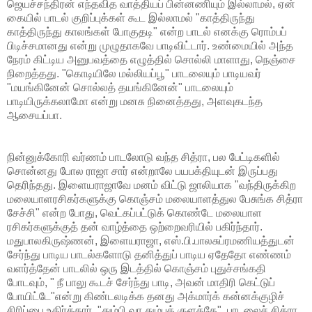
ஜெயச்சந்திரன் எந்தவித வாத்தியப் பின்னணியும் இல்லாமல், ஏன்
கையில் பாடல் குறிப்புக்கள் கூட இல்லாமல் "காத்திருந்து
காத்திருந்து காலங்கள் போகுதடி" என்ற பாடல் எனக்கு ரொம்பப்
பிடிச்சமானது என்று முழுதாகவே பாடிவிட்டார். உண்மையில் அந்த
நேரம் கிட்டிய அனுபவத்தை எழுத்தில் சொல்லி மாளாது, நெஞ்சை
நிறைத்தது. "கொடியிலே மல்லியப்பூ" பாடலையும் பாடியவர்
"மயங்கினேன் சொல்லத் தயங்கினேன்" பாடலையும்
பாடியிருக்கலாமோ என்று மனசு நினைத்தது, அளவுகடந்த
ஆசையப்பா.
நின்னுக்கோரி வர்ணம் பாடலோடு வந்த சித்ரா, பல பேட்டிகளில்
சொன்னது போல ராஜா சார் என்றாலே பயபக்தியுடன் இருப்பது
தெரிந்தது. இளையராஜாவே மனம் விட்டு ஜாலியாக "வந்திருக்கிற
மலையாளரசிகர்களுக்கு கொஞ்சம் மலையாளத்துல பேசுங்க சித்ரா
சேச்சி" என்ற போது, வெட்கப்பட்டுக் கொண்டே மலையாள
ரசிகர்களுக்குத் தன் வாழ்த்தை ஒற்றைவரியில் பகிர்ந்தார்.
மதுபாலகிருஷ்ணன், இளையராஜா, எஸ்.பி.பாலசுப்ரமணியத்துடன்
சேர்ந்து பாடிய பாடல்களோடு தனித்துப் பாடிய ஏதேதோ எண்ணம்
வளர்த்தேன் பாடலில் ஒரு இடத்தில் கொஞ்சம் புதுச்சங்கதி
போடவும், " நீ பாலு கூடச் சேர்ந்து பாடி, அவன் மாதிரி கெட்டுப்
போயிட்டே"என்று கிண்டலடிக்க தனது அக்மார்க் கன்னக்குழிச்
சிரிப்பை உதிர்த்தார். "தும்பி வா தும்பக் குளத்தே" பாடலைச் சித்ரா