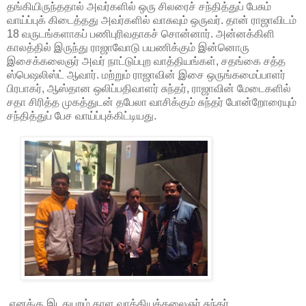
தங்கியிருந்ததால் அவர்களில் ஒரு சிலரைச் சந்தித்துப் பேசும்
வாய்ப்புக் கிடைத்தது அவர்களில் வாசுவும் ஒருவர். தான் ராஜாவிடம்
18 வருடங்களாகப் பணிபுரிவதாகச் சொன்னார். அன்னக்கிளி
காலத்தில் இருந்து ராஜாவோடு பயணிக்கும் இன்னொரு
இசைக்கலைஞர் அவர் நாட்டுப்புற வாத்தியங்கள், சதங்கை சத்த
ஸ்பெஷலிஸ்ட் ஆவார். மற்றும் ராஜாவின் இசை ஒருங்கமைப்பாளர்
பிரபாகர், ஆஸ்தான ஒலிப்பதிவாளர் சுந்தர், ராஜாவின் மேடைகளில்
சதா சிரித்த முகத்துடன் தபேலா வாசிக்கும் சுந்தர் போன்றோரையும்
சந்தித்துப் பேச வாய்ப்புக்கிட்டியது.
எனக்கு இடதுபுறம் தாள வாத்தியக்கலைஞர் சுந்தர்