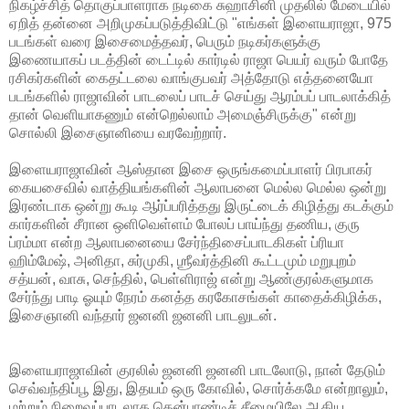
நிகழ்ச்சித் தொகுப்பாளராக நடிகை சுஹாசினி முதலில் மேடையில்
ஏறித் தன்னை அறிமுகப்படுத்திவிட்டு "எங்கள் இளையராஜா, 975
படங்கள் வரை இசைமைத்தவர், பெரும் நடிகர்களுக்கு
இணையாகப் படத்தின் டைட்டில் கார்டில் ராஜா பெயர் வரும் போதே
ரசிகர்களின் கைதட்டலை வாங்குபவர் அத்தோடு எத்தனையோ
படங்களில் ராஜாவின் பாடலைப் பாடச் செய்து ஆரம்பப் பாடலாக்கித்
தான் வெளியாகணும் என்றெல்லாம் அமைஞ்சிருக்கு" என்று
சொல்லி இசைஞானியை வரவேற்றார்.
இளையராஜாவின் ஆஸ்தான இசை ஒருங்கமைப்பாளர் பிரபாகர்
கையசைவில் வாத்தியங்களின் ஆலாபனை மெல்ல மெல்ல ஒன்று
இரண்டாக ஒன்று கூடி ஆர்ப்பரித்தது இருட்டைக் கிழித்து கடக்கும்
கார்களின் சீரான ஒளிவெள்ளம் போலப் பாய்ந்து தணிய, குரு
ப்ரம்மா என்ற ஆலாபனையை சேர்ந்திசைப்பாடகிகள் ப்ரியா
ஹிம்மேஷ், அனிதா, சுர்முகி, ஶ்ரீவர்த்தினி கூட்டமும் மறுபுறம்
சத்யன், வாசு, செந்தில், பெள்ளிராஜ் என்று ஆண்குரல்களுமாக
சேர்ந்து பாடி ஓயும் நேரம் கனத்த கரகோசங்கள் காதைக்கிழிக்க,
இசைஞானி வந்தார் ஜனனி ஜனனி பாடலுடன்.
இளையராஜாவின் குரலில் ஜனனி ஜனனி பாடலோடு, நான் தேடும்
செவ்வந்திப்பூ இது, இதயம் ஒரு கோவில், சொர்க்கமே என்றாலும்,
மற்றும் நிறைவுப்பாடலாக தென்பாண்டிச் சீமையிலே ஆகிய