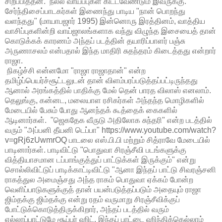
சிறப்பித்தன. நல்ல வாய்ப்புகள் கிட்டவேண்டும் இவருக்கு.
சேர்ந்திசைப்பாடகர்கள் இணைந்து பாடிய "நான் பொறந்து
வளந்தது" (மாயாபஜார் 1995) இன்னொரு இரத்தினம், வாத்திய
வாசிப்புகளின்றி வாய்ஜாலங்களாக வந்து விழுந்த இசையைத் தான்
கொடுக்கக் காரணம் அந்தப் படத்தின் தயாரிப்பாளர் பஞ்சு
அருணாசலம் என்பதால் இந்த மாதிரி சுதந்தரம் கிடைத்தது என்றார்
ராஜா.
நிகழ்ச்சி என்னமோ "ராஜா ராஜாதான்" என்ற
தமிழ்ப்பெயர்ச்சூட்டலுடன் தான் விளம்பரப்படுத்தப்பட்டிருந்தது
ஆனால் அரங்கத்தில் பாதிக்கு மேல் தென் பாரத விலாஸ் எனலாம்.
தெலுங்கு, கன்னட, மலையாள ரசிகர்கள் அந்தந்த மொழிகளில்
மேடையில் பேசும் போது ஆனந்தக் கூத்தைக் கைகளில்
ஆடினார்கள். "ஜெகதேக வீருடு அதிலோக சுந்தரி" என்ற படத்தில்
வரும் "அப்பனி தீயனி டெப்பா" https://www.youtube.com/watch?
v=gRj6zUwmrOQ பாடலை எஸ்.பி.பி மற்றும் சித்ராவே மேடையில்
பாடினார்கள். பாடிவிட்டு "பொதுவா சிரஞ்சீவி படங்களுக்கு
வித்தியாசமான டப்பாங்குத்துப் பாட்டுக்கள் இருக்கும்" என்று
சொல்லிவிட்டுப் பாடிக்காட்டிவிட்டு "ஆனா இந்தப் பாட்டு சிவரஞ்சனி
ராகத்துல அமைஞ்சது அந்த ராகம் பொதுவா ஏக்கம் போன்ற
வெளிப்பாடுகளுக்குத் தான் பயன்படுத்தப்படும் அதையும் ராஜா
ஜிம்தக்கு ஜிம்தக்கு என்று ரதம் வருமாறு சிரஞ்சீவிக்குப்
போட்டுக்கொடுத்திருக்கிறார், அந்தப் படத்தில் வரும்
எல்லாப்பாட்டுமே சூப்பர் ஹிட், இந்தப் பாட்டை ஹிந்திக்கெல்லாம்