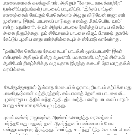
மாணவனாகக் கலக்குகிறார். அதிலும் "கோடை காலக்காற்றே"
(பன்னீர்ப்புஷ்பங்கள்) பாடலைப் பாடிவிட்டு, "இந்தப் பாட்டின்
சரணத்தைக் கேட்கும் போதெல்லாம் அழுது விடுவேன் ராஜா சார்
முன்னாடி இந்தப் பாடலைப் பாடுவது எனக்கு மிகப்பெரிய வரம்"
என்று உருகினார், அவர் அந்தப் பாடலை நேசித்துப் பாடிய விதமே
அதை நிரூபித்தது. ஓம் சிவோஹம் பாடலை விஜய் பிரகாஷ் குரலில்
கேட்டுப் பழகிய காது கார்த்திக்கையும் அன்போடு வரவேற்றது.
"ஒளியிலே தெரிவது தேவதையா" பாடலின் மூலப்பாடகரே இவர்
என்பதால் அதிலும் நின்று ஆடினார். பவதாரணி, மற்றும் சின்மயி
ஆகியோர் நிகழ்ச்சிக்கு வருவதாக இருந்து கடைசி நேர மாறுதலில்
வரவில்லை.
கே.ஜே.ஜேசுதாஸ் இல்லாத மேடையில் ஓரளவு நியாயம் கற்பிக்க மது
பாலகிருஷ்ணன் வந்திருந்தார். கல்யாணத் தேனிலா பாடலை விட
பழஸிராஜா படத்தில் வந்த ஆதியுத்ய ஸந்த்ய என்ற பாடலைப் பாடும்
போது உச்சமாக ரசிக்க முடிந்தது.
யுவன் ஷங்கர் ராஜாவுக்கு அரங்கம் கொடுத்த வரவேற்பைப்
பார்த்தபோது மனுஷர் தனி ஆவர்த்தனம் பண்ணலாம் போல
என்னுமளவுக்கு இருந்தது. "சாய்ந்து சாய்ந்து" (நீதானே என் பொன்