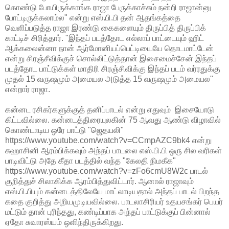
கொண்டு போயிருக்காங்க ராஜா பேருக்காச்சும் நன்றி ராஜான்னு
போட்டிருக்கலாம்ல" என்று எஸ்.பி.பி தன் ஆதங்கத்தை
வெளிப்படுத்த ராஜா இரண்டு கைகளையும் திருப்பித் திருப்பிக்
காட்டிச் சிரித்தார். "இந்தப் படத்தோட எல்லாப் பாட்டையும் ஹிட்
ஆக்கலைன்னா நான் ஆர்மோனியப்பெட்டியையே தொடமாட்டேன்
என்று சிரஞ்சீவிக்குச் சொல்லிட்டுத்தான் இசைமைச்சேன் இந்தப்
படத்தோட பாட்டுக்கள் மாதிரி சிரஞ்சிவிக்கு இந்தப் படம் வர்ரதுக்கு
முதல் 15 வருஷமும் அமையல அடுத்த 15 வருஷமும் அமையல"
என்றார் ராஜா.
கன்னட ரசிகர்களுக்குத் தனிப்பாடல் என்று எதுவும் இசையோடு
கிட்டவில்லை. கன்னடத்திரையுலகின் 75 ஆவது ஆண்டு விழாவில்
கொண்டாடிய ஒரே பாட்டு "ஜெதயலி"
https://www.youtube.com/watch?v=CCmpAZC9bk4 என்று
சுஹாசினி ஆரம்பிக்கவும் அந்தப் பாடலை எஸ்.பி.பி ஒரு சில வரிகள்
பாடிவிட்டு அதே கீதா படத்தில் வந்த "கேலதி நிமகீக"
https://www.youtube.com/watch?v=zFo6cmU8W2c பாடல்
குறித்துச் சிலாகிக்க ஆரம்பித்துவிட்டார். ஆனால் ராஜாவும்
எஸ்.பி.பியும் கன்னடத்திலேயே மாட்லாடியதால் அந்தப் பாடல் பிறந்த
கதை குறித்து அறியமுடியவில்லை. பாடலாசிரியர் உதயசங்கர் பெயர்
மட்டும் தான் புரிந்தது, கண்டிப்பாக அந்தப் பாட்டுக்குப் பின்னால்
ஏதோ சுவாரஸ்யம் ஒளிந்திருக்கிறது.