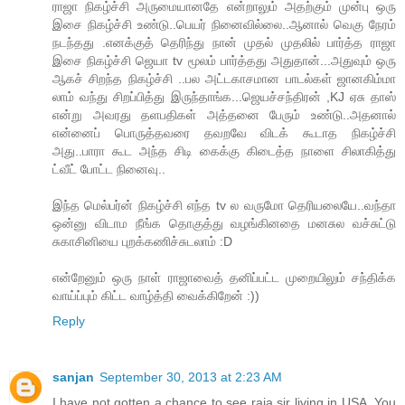
ராஜா நிகழ்ச்சி அருமையானதே என்றாலும் அதற்கும் முன்பு ஒரு
இசை நிகழ்ச்சி உண்டு..பெயர் நினைவில்லை..ஆனால் வெகு நேரம்
நடந்தது .எனக்குத் தெரிந்து நான் முதல் முதலில் பார்த்த ராஜா
இசை நிகழ்ச்சி ஜெயா tv மூலம் பார்த்தது அதுதான்...அதுவும் ஒரு
ஆகச் சிறந்த நிகழ்ச்சி ..பல அட்டகாசமான பாடல்கள் ஜானகிம்மா
லாம் வந்து சிறப்பித்து இருந்தாங்க...ஜெயச்சந்திரன் ,KJ ஏசு தாஸ்
என்று அவரது தளபதிகள் அத்தனை பேரும் உண்டு..அதனால்
என்னைப் பொருத்தவரை தவறவே விடக் கூடாத நிகழ்ச்சி
அது..பாரா கூட அந்த சிடி கைக்கு கிடைத்த நாளை சிலாகித்து
ட்வீட் போட்ட நினைவு..
இந்த மெல்பர்ன் நிகழ்ச்சி எந்த tv ல வருமோ தெரியலையே..வந்தா
ஒன்னு விடாம நீங்க தொகுத்து வழங்கினதை மனசுல வச்சுட்டு
சுகாசினியை புறக்கணிச்சுடலாம் :D
என்றேனும் ஒரு நாள் ராஜாவைத் தனிப்பட்ட முறையிலும் சந்திக்க
வாய்ப்பும் கிட்ட வாழ்த்தி வைக்கிறேன் :))
Reply
sanjan
September 30, 2013 at 2:23 AM
I have not gotten a chance to see raja sir living in USA. You