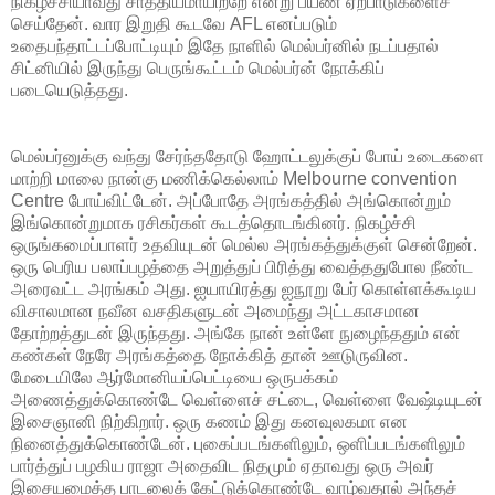
நிகழ்ச்சியாவது சாத்தியமாயிற்றே என்று பயண ஏற்பாடுகளைச்
செய்தேன். வார இறுதி கூடவே AFL எனப்படும்
உதைபந்தாட்டப்போட்டியும் இதே நாளில் மெல்பர்னில் நடப்பதால்
சிட்னியில் இருந்து பெருங்கூட்டம் மெல்பர்ன் நோக்கிப்
படையெடுத்தது.
மெல்பர்னுக்கு வந்து சேர்ந்ததோடு ஹோட்டலுக்குப் போய் உடைகளை
மாற்றி மாலை நான்கு மணிக்கெல்லாம் Melbourne convention
Centre போய்விட்டேன். அப்போதே அரங்கத்தில் அங்கொன்றும்
இங்கொன்றுமாக ரசிகர்கள் கூடத்தொடங்கினர். நிகழ்ச்சி
ஒருங்கமைப்பாளர் உதவியுடன் மெல்ல அரங்கத்துக்குள் சென்றேன்.
ஒரு பெரிய பலாப்பழத்தை அறுத்துப் பிரித்து வைத்ததுபோல நீண்ட
அரைவட்ட அரங்கம் அது. ஐயாயிரத்து ஐநூறு பேர் கொள்ளக்கூடிய
விசாலமான நவீன வசதிகளுடன் அமைந்து அட்டகாசமான
தோற்றத்துடன் இருந்தது. அங்கே நான் உள்ளே நுழைந்ததும் என்
கண்கள் நேரே அரங்கத்தை நோக்கித் தான் ஊடுருவின.
மேடையிலே ஆர்மோனியப்பெட்டியை ஒருபக்கம்
அணைத்துக்கொண்டே வெள்ளைச் சட்டை, வெள்ளை வேஷ்டியுடன்
இசைஞானி நிற்கிறார். ஒரு கணம் இது கனவுலகமா என
நினைத்துக்கொண்டேன். புகைப்படங்களிலும், ஒளிப்படங்களிலும்
பார்த்துப் பழகிய ராஜா அதைவிட நிதமும் ஏதாவது ஒரு அவர்
இசையமைத்த பாடலைக் கேட்டுக்கொண்டே வாழ்வதால் அந்தச்