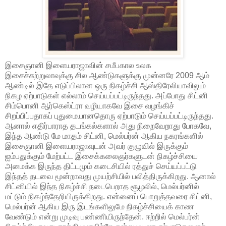
இசைஞானி இளையராஜாவின் சமீபகால உலக
இசைச்சுற்றுலாவுக்கு சில ஆண்டுகளுக்கு முன்னரே 2009 ஆம்
ஆண்டில் இதே எடுப்பிலான ஒரு நிகழ்ச்சி ஆஸ்திரேலியாவிலும்
நிகழ ஏற்பாடுகள் எல்லாம் செய்யப்பட்டிருந்தது. அப்போது சிட்னி
சிம்பொனி ஆர்கெஸ்ட்ரா வழியாகவே இசை வழங்கிச்
சிறப்பிப்பதாகப் புதுமையானதொரு ஏற்பாடும் செய்யப்பட்டிருந்தது.
ஆனால் எதிர்பாராத தடங்கல்களால் அது நிறைவேறாது போகவே,
இந்த ஆண்டு மே மாதம் சிட்னி, மெல்பர்ன் ஆகிய நகரங்களில்
இசைஞானி இளையராஜாவுடன் அவர் குழுவில் இருக்கும்
ஐம்பதுக்கும் மேற்பட்ட இசைக்கலைஞர்களுடன் நிகழ்ச்சியை
அமைக்க இருந்த திட்டமும் கடைசியில் ரத்துச் செய்யப்பட்டு
இந்தத் தடவை மூன்றாவது முயற்சியில் பலித்திருக்கிறது. ஆனால்
சிட்னியில் இந்த நிகழ்ச்சி நடைபெறாத சூழலில், மெல்பர்னில்
மட்டும் நிகழ்ந்தேறியிருக்கிறது. என்னைப் பொறுத்தவரை சிட்னி,
மெல்பர்ன் ஆகிய இரு இடங்களிலுமே நிகழ்ச்சியைக் காண
வேண்டும் என்று முடிவு பண்ணியிருந்தேன். ஈற்றில் மெல்பர்ன்