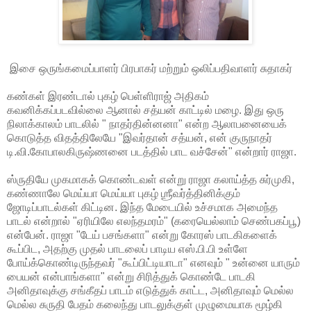
இசை ஒருங்கமைப்பாளர் பிரபாகர் மற்றும் ஒலிப்பதிவாளர் சுதாகர்
கண்கள் இரண்டால் புகழ் பெள்ளிராஜ் அதிகம்
கவனிக்கப்படவில்லை ஆனால் சத்யன் காட்டில் மழை. இது ஒரு
நிலாக்காலம் பாடலில் " நாதர்தின்னனா" என்ற ஆலாபனையைக்
கொடுத்த விதத்திலேயே "இவர்தான் சத்யன், என் குருநாதர்
டி.வி.கோபாலகிருஷ்ணனை படத்தில் பாட வச்சேன்" என்றார் ராஜா.
ஸ்ருதியே முகமாகக் கொண்டவள் என்று ராஜா கலாய்த்த சுர்முகி,
கண்ணாலே மெய்யா மெய்யா புகழ் ஶ்ரீவர்த்தினிக்கும்
ஜோடிப்பாடல்கள் கிட்டின. இந்த மேடையில் உச்சமாக அமைந்த
பாடல் என்றால் "ஏரியிலே எலந்தமரம்" (கரையெல்லாம் செண்பகப்பூ)
என்பேன். ராஜா "டேய் பசங்களா" என்று கோரஸ் பாடகிகளைக்
கூப்பிட, அதற்கு முதல் பாடலைப் பாடிய எஸ்.பி.பி உள்ளே
போய்க்கொண்டிருந்தவர் "கூப்பிட்டியாடா" எனவும் " உன்னை யாரும்
பையன் என்பாங்களா" என்று சிரித்துக் கொண்டே பாடகி
அனிதாவுக்கு சங்கீதப் பாடம் எடுத்துக் காட்ட, அனிதாவும் மெல்ல
மெல்ல சுருதி பேதம் கலைந்து பாடலுக்குள் முழுமையாக மூழ்கி