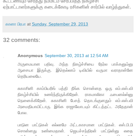
கூட்டணியும் சேர்த்து நம்மிடம் சேர்ப்பித்த நிகழ்ச்சி
ஏற்பாட்டாளர்களுக்கு கடைக்கோடி ரசிகனின் சார்பில் வாழ்த்துகள்.
கானா பிரபா
at
Sunday, September 29, 2013
32 comments:
Anonymous
September 30, 2013 at 12:54 AM
அருமையான பதிவு. அந்த நிகழ்ச்சியை நேர்ல பாக்கனும்னு
ஆசையா இருக்கு. இதெல்லாம் டிவியில் வருமா வராதான்னே
தெரியலையே.
சுகாசினி காம்பியரிங் பத்தி நீங்க சொன்னத ஒரு எம்.எஸ்.வி
நிகழ்ச்சியில் உணர்ந்திருக்கிறேன். ராகமாலிகா ஃபைனல்ஸ்னு
நெனைக்கிறேன். சுகாசினி பேசத் தொடங்குனதும் எம்.எஸ்.வி
அமைதியாயிட்டாரு. இங்க ராஜாவோடயும் கிட்டத்தட்ட அதேதான்
போல.
பாடுன பாட்டுகள் எல்லாமே அட்டகாசமான பாட்டுகள். எஸ்.பி.பி
சொன்னது உண்மைதான். ஜெயச்சந்திரன் பாட்டுன்னு எதை