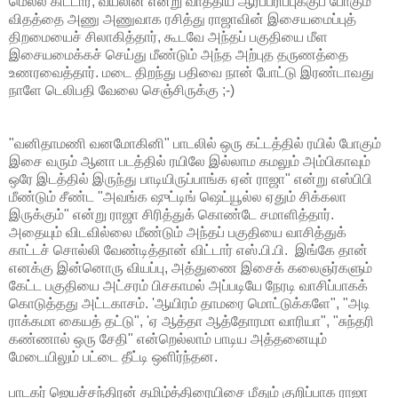
மெல்ல கிட்டார், வயலின் என்று வாத்திய ஆர்ப்பரிப்புக்குப் போகும்
விதத்தை அணு அணுவாக ரசித்து ராஜாவின் இசையமைப்புத்
திறமையைச் சிலாகித்தார், கூடவே அந்தப் பகுதியை மீள
இசையமைக்கச் செய்து மீண்டும் அந்த அற்புத தருணத்தை
உணரவைத்தார். மடை திறந்து பதிவை நான் போட்டு இரண்டாவது
நாளே டெலிபதி வேலை செஞ்சிருக்கு ;-)
"வனிதாமணி வனமோகினி" பாடலில் ஒரு கட்டத்தில் ரயில் போகும்
இசை வரும் ஆனா படத்தில் ரயிலே இல்லாம கமலும் அம்பிகாவும்
ஒரே இடத்தில் இருந்து பாடியிருப்பாங்க ஏன் ராஜா" என்று எஸ்பிபி
மீண்டும் சீண்ட "அவங்க ஷுட்டிங் ஷெட்யூல்ல ஏதும் சிக்கலா
இருக்கும்" என்று ராஜா சிரித்துக் கொண்டே சமாளித்தார்.
அதையும் விடவில்லை மீண்டும் அந்தப் பகுதியை வாசித்துக்
காட்டச் சொல்லி வேண்டித்தான் விட்டார் எஸ்.பி.பி. இங்கே தான்
எனக்கு இன்னொரு வியப்பு, அத்துணை இசைக் கலைஞர்களும்
கேட்ட பகுதியை அட்சரம் பிசகாமல் அப்படியே நேரடி வாசிப்பாகக்
கொடுத்தது அட்டகாசம். 'ஆயிரம் தாமரை மொட்டுக்களே", "அடி
ராக்கமா கையத் தட்டு", 'ஏ ஆத்தா ஆத்தோரமா வாரியா", "சுந்தரி
கண்ணால் ஒரு சேதி" என்றெல்லாம் பாடிய அத்தனையும்
மேடையிலும் பட்டை தீட்டி ஒளிர்ந்தன.
பாடகர் ஜெயச்சந்திரன் தமிழ்த்திரையிசை மீதும் குறிப்பாக ராஜா