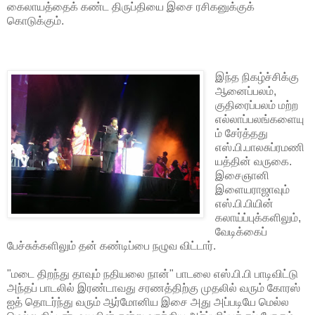
கைலாயத்தைக் கண்ட திருப்தியை இசை ரசிகனுக்குக்
கொடுக்கும்.
இந்த நிகழ்ச்சிக்கு
ஆனைப்பலம்,
குதிரைப்பலம் மற்ற
எல்லாப்பலங்களையு
ம் சேர்த்தது
எஸ்.பி.பாலசுப்ரமணி
யத்தின் வருகை.
இசைஞானி
இளையராஜாவும்
எஸ்.பி.பியின்
கலாய்ப்புக்களிலும்,
வேடிக்கைப்
பேச்சுக்களிலும் தன் கண்டிப்பை நழுவ விட்டார்.
"மடை திறந்து தாவும் நதியலை நான்" பாடலை எஸ்.பி.பி பாடிவிட்டு
அந்தப் பாடலில் இரண்டாவது சரணத்திற்கு முதலில் வரும் கோரஸ்
ஐத் தொடர்ந்து வரும் ஆர்மோனிய இசை அது அப்படியே மெல்ல