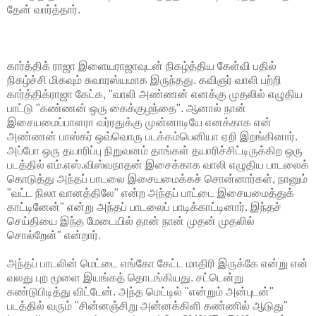
தேன் வார்த்தார்.
கார்த்திக் ராஜா இளையராஜாவுடன் நிகழ்த்திய கேள்வி பதில்
நிகழ்ச்சி மிகவும் சுவாரஸ்யமாக இருந்தது. கவிஞர் வாலி பற்றி
கார்த்திக்ராஜா கேட்க, "வாலி அண்ணன் எனக்கு முதலில் எழுதிய
பாட்டு "கண்ணன் ஒரு கைக்குழந்தை". ஆனால் நான்
இசையமைப்பாளரா வர்ரதுக்கு முன்னாடியே எனக்காக என்
அண்ணன் பாஸ்கர் ஒவ்வொரு படக்கம்பெனியா ஏறி இறங்கினார்.
அப்போ ஒரு தயாரிப்பு நிறுவனம் தாங்கள் தயாரிச்சிட்டிருக்கிற ஒரு
படத்தில் எம்.எஸ்.விஸ்வநாதன் இசைக்காக வாலி எழுதிய பாடலைக்
கொடுத்து அந்தப் பாடலை இசையமைக்கச் சொன்னார்கள், நானும்
"வட்ட நிலா வானத்திலே" என்ற அந்தப் பாட்டை இசையமைத்துக்
காட்டினேன்" என்று அந்தப் பாடலைப் பாடிக்காட்டினார். இந்தச்
செய்தியை இந்த மேடையில் தான் நான் முதன் முதலில்
சொல்றேன்" என்றார்.
அந்தப் பாடலின் மெட்டை எங்கோ கேட்ட மாதிரி இருக்கே என்று என்
வலது புற மூளை இயங்கத் தொடங்கியது. சட்டென்று
கண்டுபிடித்து விட்டேன். அந்த மெட்டில் "என்றும் அன்புடன்"
படத்தில் வரும் "சின்னஞ்சிறு அன்னக்கிளி கண்ணில் ஆடுது"