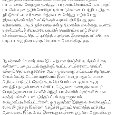
பாடல்களைச் சேர்ந்தும் தனித்தும் பாடினார். சொர்க்கமே என்றாலும்
பாடலின் சரணத்தில் வெளிநாட்டில் வாழ்க்கையைப் பற்றிப் புதிதாக
இட்டுக்கட்டிய வரிகளை சித்ராவுடன் சேர்ந்து பாடும் போது
இருவருக்கும் சந்தம் கட்டுக்குள் வராமல் திமிறியது, மூல
வரிகளோடே பாடியிருக்கலாமே என்று நினைக்க வைத்தது. ஆனால்
தென்பாண்டிச் சீமையிலே பாடலில் வெளிநாட்டு வாழ் இசை
ரசிகர்களையும் தொடர்புபடுத்திப் புதிதாக இணைத்த வரிகளோடு
பாடிய பாங்கு நிறைவுக்கு நிறைவாக அமைந்திருந்தது.
"இவர்தான் பிரபாகர், நாம இப்படி இசை நிகழ்ச்சி நடத்தும் போது
என்னோட பழைய படங்களுக்குப் போட்ட பாடல்களோட நோட்ஸ்
எல்லாம் தொலைஞ்சிடுச்சு ஆனா ஒவ்வொரு பாட்டையும் சீடி தேயத்
தேயக் கேட்டு நோட்ஸ் எழுதினார் இவர்" என்று ராஜா பிரபாகரை
அறிமுகப்படுத்தியதோடு சதா, நெப்போலியன், குன்னக்குடி
வைத்தியநாதன் மகன் உள்ளிட்ட அத்தனை கலைஞர்களையும்
பொருத்தமான பாடல்களில் அந்தப் பாடல்களில் அவர்களின் மூல
வாத்தியங்கள் பயன்படுத்தப்பட்டபோது ராஜாவால்
அறிமுகப்படுத்தப்பட்டார்கள். ஒரு முதற்தர இராணுவ அணிவகுப்புப்
போல இருந்தது இவர்கள் நிகழ்ச்சி பூராவும் கொடுத்த வாத்திய
ஆலாபனை. இந்த நேரடி இசையனுபவத்தை ஒரு சேர அனுபவிப்பது