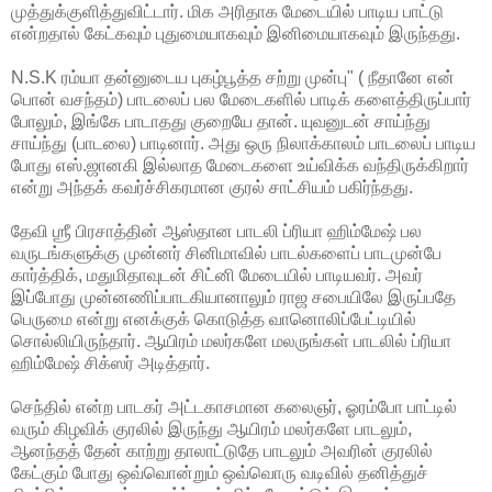
முத்துக்குளித்துவிட்டார். மிக அரிதாக மேடையில் பாடிய பாட்டு
என்றதால் கேட்கவும் புதுமையாகவும் இனிமையாகவும் இருந்தது.
N.S.K ரம்யா தன்னுடைய புகழ்பூத்த சற்று முன்பு" ( நீதானே என்
பொன் வசந்தம்) பாடலைப் பல மேடைகளில் பாடிக் களைத்திருப்பார்
போலும், இங்கே பாடாதது குறையே தான். யுவனுடன் சாய்ந்து
சாய்ந்து (பாடலை) பாடினார். அது ஒரு நிலாக்காலம் பாடலைப் பாடிய
போது எஸ்.ஜானகி இல்லாத மேடைகளை உய்விக்க வந்திருக்கிறார்
என்று அந்தக் கவர்ச்சிகரமான குரல் சாட்சியம் பகிர்ந்தது.
தேவி ஶ்ரீ பிரசாத்தின் ஆஸ்தான பாடலி ப்ரியா ஹிம்மேஷ் பல
வருடங்களுக்கு முன்னர் சினிமாவில் பாடல்களைப் பாடமுன்பே
கார்த்திக், மதுமிதாவுடன் சிட்னி மேடையில் பாடியவர். அவர்
இப்போது முன்னணிப்பாடகியானாலும் ராஜ சபையிலே இருப்பதே
பெருமை என்று எனக்குக் கொடுத்த வானொலிப்பேட்டியில்
சொல்லியிருந்தார். ஆயிரம் மலர்களே மலருங்கள் பாடலில் ப்ரியா
ஹிம்மேஷ் சிக்ஸர் அடித்தார்.
செந்தில் என்ற பாடகர் அட்டகாசமான கலைஞர், ஓரம்போ பாட்டில்
வரும் கிழவிக் குரலில் இருந்து ஆயிரம் மலர்களே பாடலும்,
ஆனந்தத் தேன் காற்று தாலாட்டுதே பாடலும் அவரின் குரலில்
கேட்கும் போது ஒவ்வொன்றும் ஒவ்வொரு வடிவில் தனித்துச்