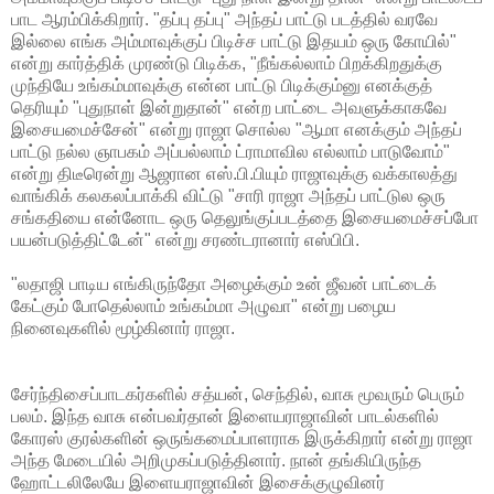
பாட ஆரம்பிக்கிறார். "தப்பு தப்பு" அந்தப் பாட்டு படத்தில் வரவே
இல்லை எங்க அம்மாவுக்குப் பிடிச்ச பாட்டு இதயம் ஒரு கோயில்"
என்று கார்த்திக் முரண்டு பிடிக்க, "நீங்கல்லாம் பிறக்கிறதுக்கு
முந்தியே உங்கம்மாவுக்கு என்ன பாட்டு பிடிக்கும்னு எனக்குத்
தெரியும் "புதுநாள் இன்றுதான்" என்ற பாட்டை அவளுக்காகவே
இசையமைச்சேன்" என்று ராஜா சொல்ல "ஆமா எனக்கும் அந்தப்
பாட்டு நல்ல ஞாபகம் அப்பல்லாம் ட்ராமாவில எல்லாம் பாடுவோம்"
என்று திடீரென்று ஆஜரான எஸ்.பி.பியும் ராஜாவுக்கு வக்காலத்து
வாங்கிக் கலகலப்பாக்கி விட்டு "சாரி ராஜா அந்தப் பாட்டுல ஒரு
சங்கதியை என்னோட ஒரு தெலுங்குப்படத்தை இசையமைச்சப்போ
பயன்படுத்திட்டேன்" என்று சரண்டரானார் எஸ்பிபி.
"லதாஜி பாடிய எங்கிருந்தோ அழைக்கும் உன் ஜீவன் பாட்டைக்
கேட்கும் போதெல்லாம் உங்கம்மா அழுவா" என்று பழைய
நினைவுகளில் மூழ்கினார் ராஜா.
சேர்ந்திசைப்பாடகர்களில் சத்யன், செந்தில், வாசு மூவரும் பெரும்
பலம். இந்த வாசு என்பவர்தான் இளையராஜாவின் பாடல்களில்
கோரஸ் குரல்களின் ஒருங்கமைப்பாளராக இருக்கிறார் என்று ராஜா
அந்த மேடையில் அறிமுகப்படுத்தினார். நான் தங்கியிருந்த
ஹோட்டலிலேயே இளையராஜாவின் இசைக்குழுவினர்