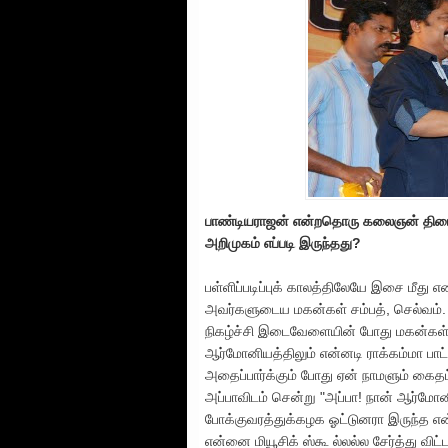
பாண்டியராஜன் என்றதொரு கலைஞன் திரைப
அறிமுகம் எப்படி இருந்தது?
பள்ளிப்படிப்புக் காலத்திலேயே இசை மீது 
அவர்களுடைய மகன்கள் சம்பத், செல்வம். 
நிகழ்ச்சி இடைவேளையின் போது மகன்கள் இ
ஆர்மோனியத்திலும் என்னடி ராக்கம்மா பாட
அதைப்பார்க்கும் போது ஏன் நாமளும் கைதட்
அப்பாவிடம் சென்று "அப்பா! நான் ஆர்மோ
போக்குவரத்துக்கழக ஓட்டுனரா இருந்த எ
என்னை மியூசிக் ஸ்கூ ல்லல்ல சேர்த்து விட