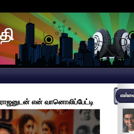
தி
என்னைப
யராஜனுடன் என் வானொலிப்பேட்டி