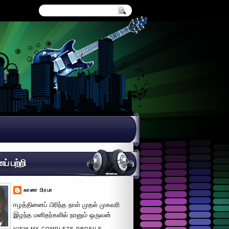
் பற்றி
கானா பிரபா
ஈழத்தினைப் பிரிந்த நாள் முதல் முகவரி
இழந்த மனிதர்களில் நானும் ஒருவன்
VIEW MY COMPLETE PROFILE