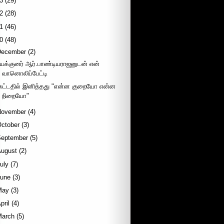
3
(29)
2
(28)
1
(46)
0
(48)
December
(2)
யக்குனர் ஆர்.பாண்டியராஜனுடன் என்
வானொலிப்பேட்டி
ேட்டதில் இனித்தது "என்ன குறையோ என்ன
நிறையோ"
November
(4)
October
(3)
September
(5)
August
(2)
uly
(7)
June
(3)
May
(3)
pril
(4)
March
(5)