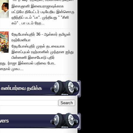
இசைஞானி இளையராஜாவுக்காக
மட்டுமே தியேட்டர் படியேறிய இன்னொரு
ஹிந்திப் படம் "பா". முந்தியது " "சீனி
கம்" . பா படம் நேற...
றேடியோஸ்புதிர் 36 - ஆஸ்கார் தமிழன்
ரஹ்மேனியா
றேடியோஸ்புதிர் முதல் தடவையாக
இசைப்புயல் ரஹ்மானின் முத்தான ஐந்து
பின்னணி இசையோடு புதிர்
்றது. (ராஜா இல்லாமல் பதிவை போட
னதால் முகப...
் கண்பார்வை தவிக்க
wers