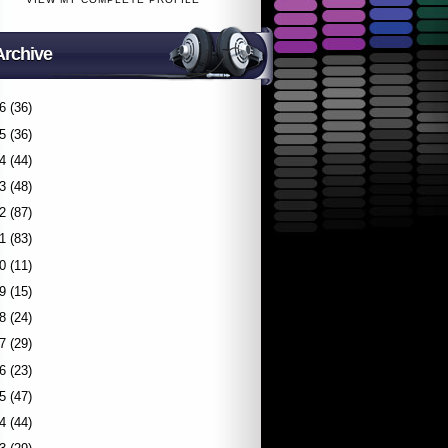
Archive
6
(36)
5
(36)
4
(44)
3
(48)
2
(87)
1
(83)
0
(11)
9
(15)
8
(24)
7
(29)
6
(23)
5
(47)
4
(44)