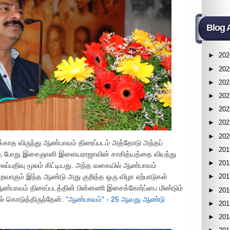
Blog 
►
202
►
202
►
202
►
202
►
202
►
202
►
202
ிக்காத விருந்து ஆண்பாவம் திரைப்படம் அத்தோடு அந்தப்
►
201
ெய்த போது இசைஞானி இளையராஜாவின் சாகித்யத்தை வியந்து
►
201
லைப்பதிவு மூலம் கிட்டியது. அந்த வகையில் ஆண்பாவம்
ைவாகும் இந்த ஆண்டு அது குறித்த ஒரு விழா ஏற்பாடுகள்
►
201
்பாவம் திரைப்படத்தின் பின்னணி இசைக்கோர்ப்பை மீண்டும்
►
201
் கொடுத்திருந்தேன்.
"ஆண்பாவம்" - 25 ஆவது ஆண்டு
►
201
►
201