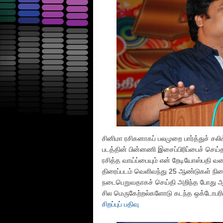
சினிமா ரசிகனாகப் பலமுறை பார்த்துச் சல
படத்தின் பின்னணி இசைப்பிரிப்பைச் ச
ரசித்த வாய்ப்பையும் என் றேடியோஸ்பதி வ
திரைப்படம் வெளிவந்து 25 ஆண்டுகள் நிற
நடைபெறுவதாகச் செய்தி அறிந்த போது ஆண
சில மெருகேற்றல்களோடு கடந்த ஒக்டோபரில
சிறப்புப் பதிவு