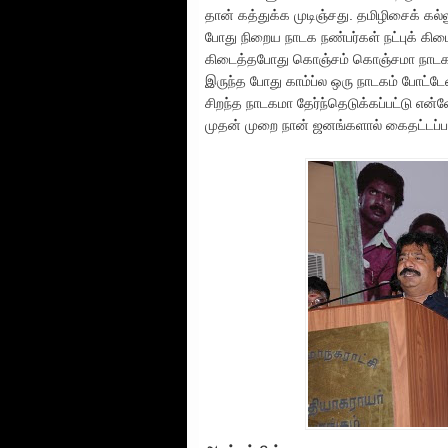
தான் கத்துக்க முடிஞ்சது. தமிழிசைக் கல்
போது நிறைய நாடக நண்பர்கள் நட்புக் கிடைத
கிடைத்தபோது கொஞ்சம் கொஞ்சமா நாடகங்களில
இருந்த போது காம்ப்ல ஒரு நாடகம் போட்டே
சிறந்த நாடகமா தேர்ந்தெடுக்கப்பட்டு என்
முதன் முறை நான் ஜனங்களால் கைதட்டப்ப