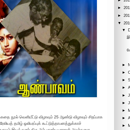
►
201
►
201
►
201
▼
201
▼
இ
க
►
►
►
►
►
J
►
►
்கதை நூல் வெளியீட்டு விழாவும் 25 ஆண்டு விழாவும் சிறப்பாக
►
A
லியத் தமிழ் ஒலிபரப்புக் கூட்டுத்தாபனத்துக்காச்
►
ாவம் இயக்குனர் திரு.ஆர்.பாண்டியராஜன் அவர்களை