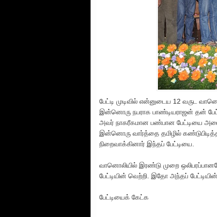
பேட்டி முடிவில் என்னுடைய 12 வருட வான
இன்னொரு நபராக பாண்டியராஜன் தன் பேட்டிய
அவர் நாகரீகமான பண்பான பேட்டியை அமைத்
இன்னொரு வார்த்தை தமிழில் கண்டுபிடித்
நிறைவாக்கினார் இந்தப் பேட்டியை.
வானொலியில் இரண்டு முறை ஒலிபரப்பானபோத
பேட்டியின் வெற்றி. இதோ அந்தப் பேட்டியின
பேட்டியைக் கேட்க