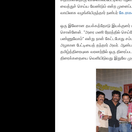
வைத்துச் செய்ய வேண்டும் என்ற முனைப்ப
வாயிலாக வழங்கியிருந்தார் நண்பர்
கே.ரா
ஒரு இலேசான தயக்கத்தோடு இயக்குனர் பா
சொன்னேன். "அரை மணி நேரத்தில் செய்வ
பண்ணுவோம்" என்று நான் கேட்டபோது சம்மதி
அழகான பேட்டியைத் தந்தார் அவர். ஆண்பா
தமிழ்த்திரையுலக வரலாற்றில் ஒரு திரை
திரைக்கதையை வெளியிடுவது இதுவே மு