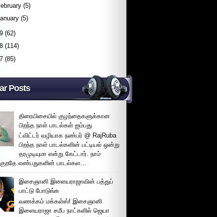
ebruary
(5)
January
(5)
9
(62)
8
(114)
7
(85)
ar Posts
திரையிசையில் குழந்தைகளுக்கான
பிறந்த நாள் பாடல்கள் ஐம்பது
ட்விட்டர் வழியாக நண்பர் @ RajRuba
பிறந்த நாள் பாடல்களின் பட்டியல் ஒன்று
தரமுடியுமா என்று கேட்டார். நாம்
்குறதே எண்பதுகளின் பாடல்கள...
இசைஞானி இளையராஜாவின் பத்துப்
பாட்டு போடுங்க
வணக்கம் மக்கள்ஸ்! இசைஞானி
இளையராஜா சமீப நாட்களில் ஜெயா