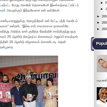
►
F
ு ஏற்பட்ட போது அவரின் தொலைபேசி இலக்கத்தை ட்விட்டர்
►
கவன்
அவருக்கும் இந்தவேளை என் நன்றிகள்.
►
200
ண்டியராஜனுக்கு அழைத்தேன் என் பேட்டி பற்றி அவரிடம்
►
200
ோமா" என்றார், "இல்ல சார் சாவகாசமா நாளைக்கே
►
200
த்து அடுத்த நாள் குறித்த நேரத்தில் காத்திருந்து ஒரு
வம் 25 ஆண்டு நிகழ்வுப்படங்களையும் அனுப்பி வைத்தார்.
ப்படத்தின் 25 ஆண்டு விழாவைக் கொண்டாடி அதன்
Popul
தன்முறை.
படியளக