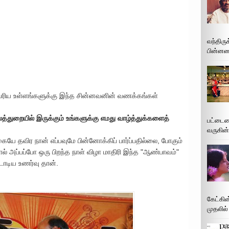
வந்திரு
பின்னணி
பெரிய உள்ளங்களுக்கு இந்த சின்னவனின் வணக்கங்கள்
்துறையில் இருக்கும் உங்களுக்கு எமது வாழ்த்துக்களைத்
பட்டைய
வருகின்
யே தவிர நான் எப்பவுமே பின்னோக்கிப் பார்ப்பதில்லை, போகும்
ல் அப்பப்போ ஒரு பிறந்த நாள் விழா மாதிரி இந்த "ஆண்பாவம்"
டாடிய உணர்வு தான்.
கேட்கின
முதலில்