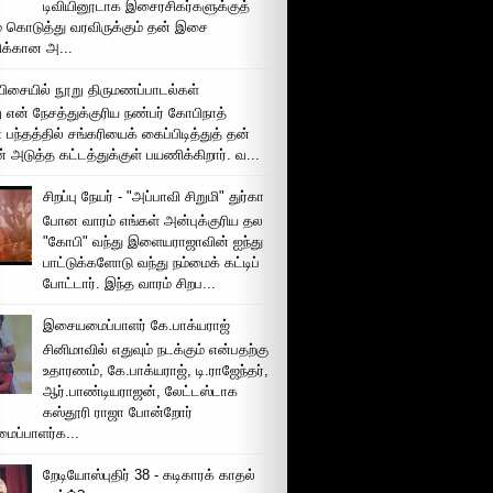
டிவியினூடாக இசைரசிகர்களுக்குத்
் கொடுத்து வரவிருக்கும் தன் இசை
சிக்கான அ...
ிசையில் நூறு திருமணப்பாடல்கள்
 என் நேசத்துக்குரிய நண்பர் கோபிநாத்
பந்தத்தில் சங்கரியைக் கைப்பிடித்துத் தன்
் அடுத்த கட்டத்துக்குள் பயணிக்கிறார். வ...
சிறப்பு நேயர் - "அப்பாவி சிறுமி" துர்கா
போன வாரம் எங்கள் அன்புக்குரிய தல
"கோபி" வந்து இளையராஜாவின் ஐந்து
பாட்டுக்களோடு வந்து நம்மைக் கட்டிப்
போட்டார். இந்த வாரம் சிறப...
இசையமைப்பாளர் கே.பாக்யராஜ்
சினிமாவில் எதுவும் நடக்கும் என்பதற்கு
உதாரணம், கே.பாக்யராஜ், டி.ராஜேந்தர்,
ஆர்.பாண்டியராஜன், லேட்டஸ்டாக
கஸ்தூரி ராஜா போன்றோர்
ப்பாளர்க...
றேடியோஸ்புதிர் 38 - கடிகாரக் காதல்