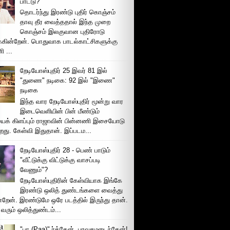
பாட்டு்?
தொடர்ந்து இரண்டு புதிர் கொஞ்சம்
தாவு தீர வைத்ததால் இந்த முறை
கொஞ்சம் இலகுவான புதிரோடு
க்கின்றேன். பொதுவாக பாடல்காட்சிகளுக்கு
 ...
றேடியோஸ்புதிர் 25 இவர் 81 இல்
"துணை" நடிகை: 92 இல் "இணை"
நடிகை
இந்த வார றேடியோஸ்புதிர் மூன்று வார
இடைவெளியின் பின் மீண்டும்
ைக் கிளப்பும் ராஜாவின் பின்னணி இசையோடு
றது. கேள்வி இதுதான். இப்படம...
றேடியோஸ்புதிர் 28 - பெண் பாடும்
"வீட்டுக்கு விட்டுக்கு வாசப்படி
வேணும்"?
றேடியோஸ்புதிரின் கேள்வியாக இங்கே
இரண்டு ஒலித் துண்டங்களை வைத்து
்றேன். இரண்டுமே ஒரே படத்தில் இருந்து தான்.
 வரும் ஒலித்துண்டம்...
"பா (Paa)" ர்த்தேன், பரவசமடைந்தேன்!