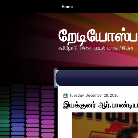
Home
றேடியோஸ்ப
தமிழோடு இசை, பாடல் மறந்தறியேன்
Tuesday, December 28, 2010
இயக்குனர் ஆர்.பாண்டி