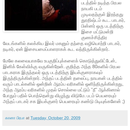
படத்தில் நடித்த பிரபல
நாயகி படம்
முடிவதற்குள் இறந்தது
துரதிஷ்டம் கூட. பாடகர்,
பின்னர் ஒரு படத்திற்கு
இசை மட்டுமன்றி
குணச்சித்திர
வேடங்களில் கலக்கிய இவர் மகனும் தந்தை வழியொற்றி பாடகர்,
நடிகர், ஏன் இசையமைப்பாளராகக் கூட வந்திருக்கின்றார்.
மேலே கலவையாகவே உபகுறிப்புக்களைக் கொடுத்துவிட்டேன்,
இனிக் கேள்விக்கு வருகின்றேன். குறித்த அந்த 80களில் பிரபல
பாடகராக இருந்தவர் ஒரு படத்திற்கு இயக்குனராகவும்
இருந்திருக்கின்றார். அந்தப் படத்தின் தலைப்பு, நாயகன் படத்தில்
வரும் பாடல்களில் ஒன்றின் ஆரம்ப வரிகளில் ஒளிந்திருக்கின்றது,
அந்த ஆரம்ப வரிகளில் முதல் சொல்லை மட்டும் "நீ" ஆக்கினால்
போதும் பதில் பொத்தென்று விழுந்து விடுமே. படம் பெயரையும்
அந்தப் பாடகர் சக இயக்குனர் பெயரையும் கண்டு பிடியுங்களேன் ;)
கானா பிரபா
at
Tuesday, October 20, 2009