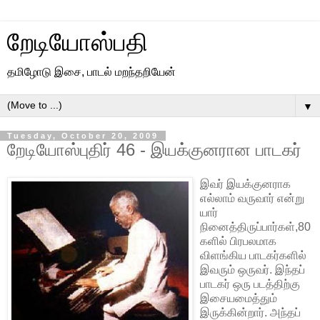
றேடியோஸ்பதி
தமிழோடு இசை, பாடல் மறந்தறியேன்
▼
Tuesday, October 20, 2009
றேடியோஸ்புதிர் 46 - இயக்குனரான பாடகர்
இவர் இயக்குனராக
எல்லாம் வருவார் என்று
யார்
நினைத்திருப்பார்கள்,80
களில் பிரபலமாக
விளங்கிய பாடகர்களில்
இவரும் ஒருவர். இந்தப்
பாடகர் ஒரு படத்திற்கு
இசையமைத்தும்
இருக்கின்றார். அந்தப்