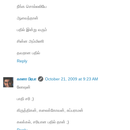
நீங்க சொல்லலியே
ஆளவந்தான்
பதில் இன்று வரும்
சின்ன அம்மிணி
தவறான பதில்
Reply
கானா பிரபா
October 21, 2009 at 9:23 AM
லோஷன்
பாதி சரி ;)
கிருத்திகன், கலைக்கோவன், சுப்பராமன்
கலக்கல், சரியான பதில் தான் ;)
Reply