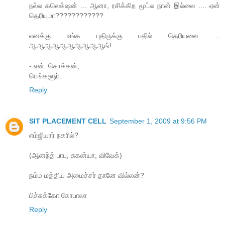
நல்ல கலெக்‌ஷன் ... ஆனா, ரசிக்கிற மூட்ல நான் இல்லை .... ஏன்
தெரியுமா????????????
எனக்கு உங்க புதிருக்கு பதில் தெரியலை ...
ஆஆஆஆஆஆஆஆஆஆங்!
- என். சொக்கன்,
பெங்களூர்.
Reply
SIT PLACEMENT CELL
September 1, 2009 at 9:56 PM
எம்ஜியார் நகரில்?
(ஆனந்த் பாபு, சுகன்யா, விவேக்)
நம்ம மத்திய அமைச்சர் தானே வில்லன்?
பிச்சுக்கோ கோபாலா
Reply