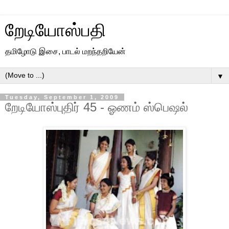
றேடியோஸ்பதி
தமிழோடு இசை, பாடல் மறந்தறியேன்
▼
Tuesday, September 1, 2009
றேடியோஸ்புதிர் 45 - ஓணம் ஸ்பெஷல்