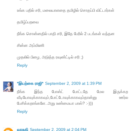
உங்க பதில் சரி, மலையாளதை தமிழில் சொதப்பி விட்டார்கள்
தமிழ்ப்பறவை
நீங்க சொன்னதில் பாதி சரி, இதே பேரில் 2 படங்கள் வந்தன
சின்ன அம்மிணி
முதலில் பிழை, அடுத்த ரவுண்ட்டில் சரி ;)
Reply
*இயற்கை ராஜி*
September 2, 2009 at 1:39 PM
நீங்க இந்த போஸ்ட் போட்டதே மேல இருக்கற
வீடியோவுக்காகவும்,போட்டோவுக்காகவும்தான்னு ஊர்ல
பேசிக்கறாங்களே..அது உண்மையா பாஸ்? :-)))
Reply
வாசுகி
September 2, 2009 at 2:04 PM