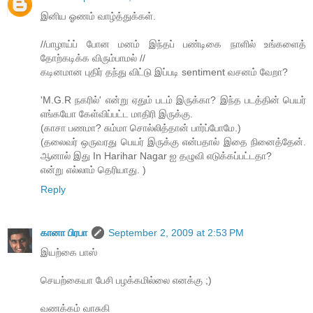
இனிய ஓணம் வாழ்த்துக்கள்.
//பாழாய்ப் போன மனம் இந்தப் பண்டிகை நாளில் உங்களைத்
தோற்கடிக்க விரும்பாமல் //
கடினமான புதிர் தந்து விட்டு இப்படி sentiment வசனம் வேறா?
'M.G.R நகரில்' என்று ஏதும் படம் இருக்கா? இந்த படத்தின் பெயர்
எங்கயோ கேள்விப்பட்ட மாதிரி இருக்கு.
(காசா பணமா? சும்மா சொல்லித்தான் பார்ப்போமே.)
(தலைவர் ஒருவரது பெயர் இருக்கு என்பதால் இதை நினைத்தேன்.
ஆனால் இது In Harihar Nagar ஐ தழுவி எடுக்கப்பட்டதா?
என்று எல்லாம் தெரியாது. )
Reply
கானா பிரபா
September 2, 2009 at 2:53 PM
இயற்கை பாஸ்
செயற்கையா பேசி பழக்கமில்லை எனக்கு ;)
வணக்கம் வாசுகி